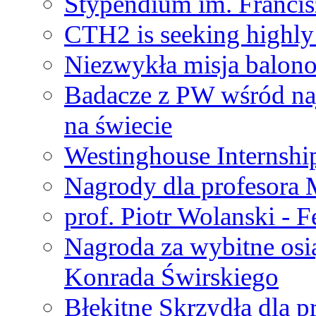
Stypendium im. Francis
CTH2 is seeking highly 
Niezwykła misja balon
Badacze z PW wśród na
na świecie
Westinghouse Internshi
Nagrody dla profesora
prof. Piotr Wolanski - 
Nagroda za wybitne osi
Konrada Świrskiego
Błękitne Skrzydła dla p