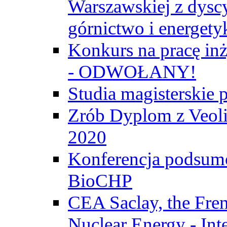
Warszawskiej z dyscy
górnictwo i energety
Konkurs na pracę inż
- ODWOŁANY!
Studia magisterski
Zrób Dyplom z Veoli
2020
Konferencja podsumo
BioCHP
CEA Saclay, the Fre
Nuclear Energy - Int