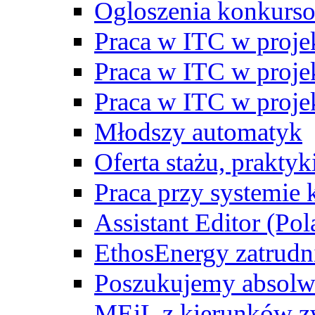
Ogloszenia konkurs
Praca w ITC w proj
Praca w ITC w proj
Praca w ITC w proj
Młodszy automatyk
Oferta stażu, prakty
Praca przy systemie k
Assistant Editor (Pol
EthosEnergy zatrudn
Poszukujemy absolw
MEiL z kierunków zw