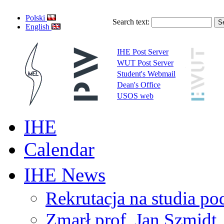
Polski
Search text:
English
IHE Post Server
WUT Post Server
Student's Webmail
Dean's Office
USOS web
IHE
Calendar
IHE News
Rekrutacja na studia 
Zmarł prof. Jan Szmidt