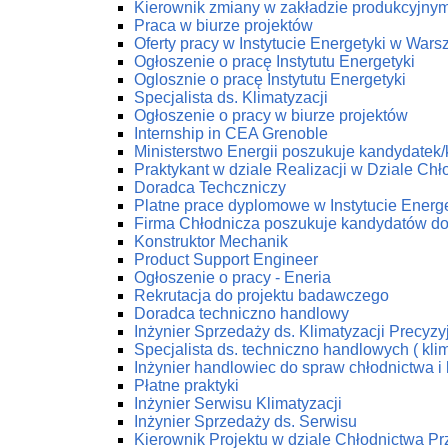
Kierownik zmiany w zakładzie produkcyjny
Praca w biurze projektów
Oferty pracy w Instytucie Energetyki w Wars
Ogłoszenie o pracę Instytutu Energetyki
Oglosznie o pracę Instytutu Energetyki
Specjalista ds. Klimatyzacji
Ogłoszenie o pracy w biurze projektów
Internship in CEA Grenoble
Ministerstwo Energii poszukuje kandydatek
Praktykant w dziale Realizacji w Dziale C
Doradca Techczniczy
Platne prace dyplomowe w Instytucie Energe
Firma Chłodnicza poszukuje kandydatów do
Konstruktor Mechanik
Product Support Engineer
Ogłoszenie o pracy - Eneria
Rekrutacja do projektu badawczego
Doradca techniczno handlowy
Inżynier Sprzedaży ds. Klimatyzacji Precyzy
Specjalista ds. techniczno handlowych ( klim
Inżynier handlowiec do spraw chłodnictwa i 
Płatne praktyki
Inżynier Serwisu Klimatyzacji
Inżynier Sprzedaży ds. Serwisu
Kierownik Projektu w dziale Chłodnictwa 