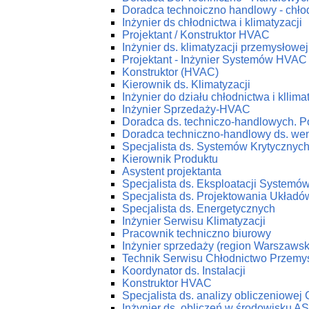
Doradca technoiczno handlowy - chłod
Inżynier ds chłodnictwa i klimatyzacji
Projektant / Konstruktor HVAC
Inżynier ds. klimatyzacji przemysłowej
Projektant - Inżynier Systemów HVAC
Konstruktor (HVAC)
Kierownik ds. Klimatyzacji
Inżynier do działu chłodnictwa i kllima
Inżynier Sprzedaży-HVAC
Doradca ds. techniczo-handlowych. P
Doradca techniczno-handlowy ds. wenty
Specjalista ds. Systemów Krytycznyc
Kierownik Produktu
Asystent projektanta
Specjalista ds. Eksploatacji System
Specjalista ds. Projektowania Ukła
Specjalista ds. Energetycznych
Inżynier Serwisu Klimatyzacji
Pracownik techniczno biurowy
Inżynier sprzedaży (region Warszawsk
Technik Serwisu Chłodnictwo Przemy
Koordynator ds. Instalacji
Konstruktor HVAC
Specjalista ds. analizy obliczeniowej
Inżynier ds. obliczeń w środowisku 