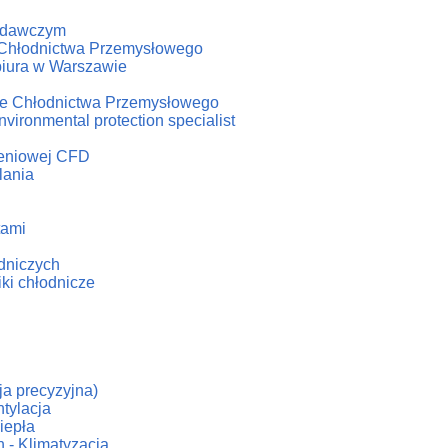
badawczym
u Chłodnictwa Przemysłowego
biura w Warszawie
iale Chłodnictwa Przemysłowego
vironmental protection specialist
czeniowej CFD
lania
tami
odniczych
iki chłodnicze
cja precyzyjna)
tylacja
iepła
 - Klimatyzacja