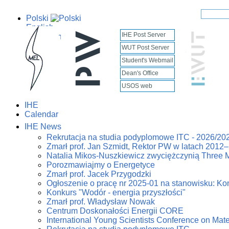
Polski
English
IHE Post Server
WUT Post Server
Student's Webmail
Dean's Office
USOS web
IHE
Calendar
IHE News
Rekrutacja na studia podyplomowe ITC - 2026/20
Zmarł prof. Jan Szmidt, Rektor PW w latach 2012
Natalia Mikos-Nuszkiewicz zwyciężczynią Three 
Porozmawiajmy o Energetyce
Zmarł prof. Jacek Przygodzki
Ogłoszenie o pracę nr 2025-01 na stanowisku: Kon
Konkurs "Wodór - energia przyszłości"
Zmarł prof. Władysław Nowak
Centrum Doskonałości Energii CORE
International Young Scientists Conference on Mat