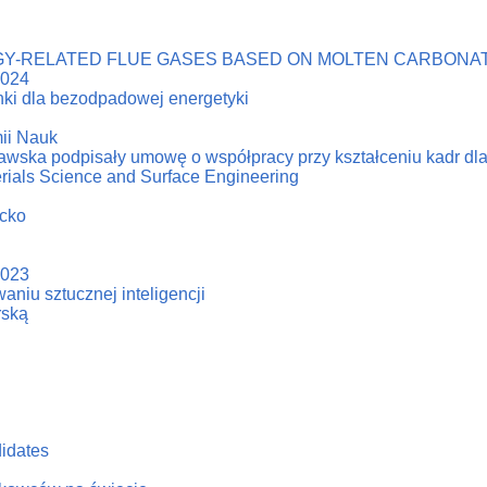
Y-RELATED FLUE GASES BASED ON MOLTEN CARBONAT
2024
ki dla bezodpadowej energetyki
ii Nauk
zawska podpisały umowę o współpracy przy kształceniu kadr dl
erials Science and Surface Engineering
acko
2023
niu sztucznej inteligencji
rską
didates