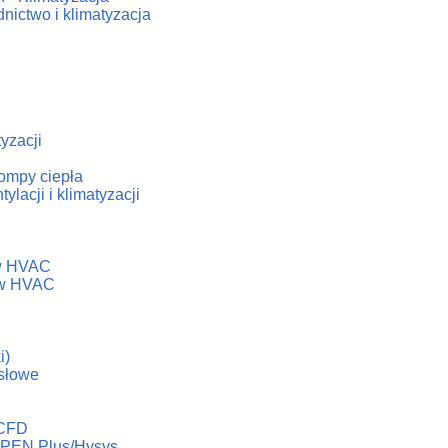
nictwo i klimatyzacja
tyzacji
ompy ciepła
lacji i klimatyzacji
h
ów HVAC
dów HVAC
i)
słowe
 CFD
ASPEN Plus/Hysys