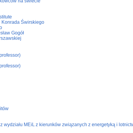
ukowców na świecie
titute
. Konrada Świrskiego
o
iesław Gogół
rszawskiej
professor)
professor)
litów
 wydziału MEiL z kierunków związanych z energetyką i lotnic