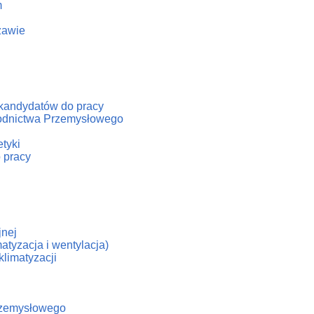
m
zawie
/kandydatów do pracy
hłodnictwa Przemysłowego
tyki
 pracy
jnej
atyzacja i wentylacja)
klimatyzacji
Przemysłowego