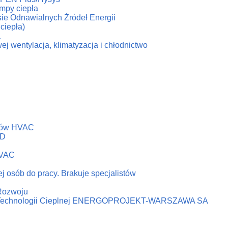
ompy ciepła
esie Odnawialnych Źródeł Energii
ciepła)
a
ej wentylacja, klimatyzacja i chłodnictwo
emów HVAC
&D
HVAC
j osób do pracy. Brakuje specjalistów
 Rozwoju
ni Technologii Cieplnej ENERGOPROJEKT-WARSZAWA SA