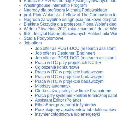
Badacze z PW wśród najczęściej cytowanych na
Westinghouse Internship Program
Nagrody dla profesora Michała Podowskiego
prof. Piotr Wolanski - Fellow of The Combustion Ins
Nagroda za wybitne osiągnięcia naukowe dla prof
Błękitne Skrzydła dla profesora Piotra Wolańskieg
W dniu 7 kwietnia 2021 roku zmarł prof. dr inż. W
IBS - Instytut Badań Stosowanych Politechniki Wa
Studia Podyplomowe
Job offers
Job offer as POST-DOC (research assistant 
Job offer as Designer (Engineer)
Job offer as POST-DOC (research assistant 
Praca w ITC przy projektach NCBiR
Ogloszenia konkursowe
Praca w ITC w projekcie badawczym
Praca w ITC w projekcie badawczym
Praca w ITC w projekcie badawczym
Młodszy automatyk
Oferta stażu, praktyki w firmie Framatome
Praca przy systemie kontroli termicznej sate
Assistant Editor (Poland)
EthosEnergy zatrudni inżynierów
Poszukujemy absolwentów lub doktorantów z
Inżynier chłodnictwa lub energetyki