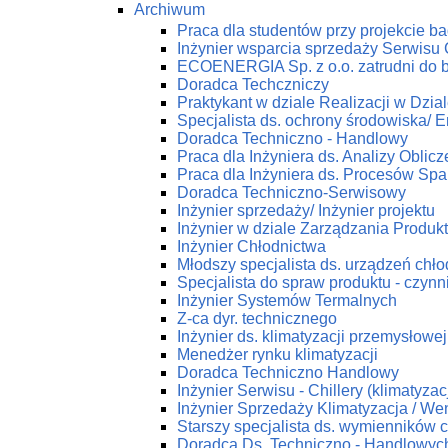
Archiwum
Praca dla studentów przy projekcie 
Inżynier wsparcia sprzedaży Serwis
ECOENERGIA Sp. z o.o. zatrudni do 
Doradca Techczniczy
Praktykant w dziale Realizacji w Dz
Specjalista ds. ochrony środowiska/ En
Doradca Techniczno - Handlowy
Praca dla Inżyniera ds. Analizy Obli
Praca dla Inżyniera ds. Procesów Spa
Doradca Techniczno-Serwisowy
Inżynier sprzedaży/ Inżynier projektu
Inżynier w dziale Zarządzania Produk
Inżynier Chłodnictwa
Młodszy specjalista ds. urządzeń chł
Specjalista do spraw produktu - czynn
Inżynier Systemów Termalnych
Z-ca dyr. technicznego
Inżynier ds. klimatyzacji przemysłowej
Menedżer rynku klimatyzacji
Doradca Techniczno Handlowy
Inżynier Serwisu - Chillery (klimatyza
Inżynier Sprzedaży Klimatyzacja / Wen
Starszy specjalista ds. wymienników c
Doradca Ds. Techniczno - Handlowych