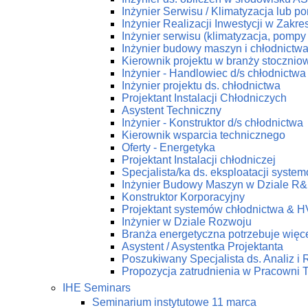
Inżynier Serwisu / Klimatyzacja lub p
Inżynier Realizacji Inwestycji w Zakr
Inżynier serwisu (klimatyzacja, pompy 
Inżynier budowy maszyn i chłodnictw
Kierownik projektu w branży stoczniow
Inżynier - Handlowiec d/s chłodnictwa
Inżynier projektu ds. chłodnictwa
Projektant Instalacji Chłodniczych
Asystent Techniczny
Inżynier - Konstruktor d/s chłodnictwa
Kierownik wsparcia technicznego
Oferty - Energetyka
Projektant Instalacji chłodniczej
Specjalista/ka ds. eksploatacji syst
Inżynier Budowy Maszyn w Dziale R
Konstruktor Korporacyjny
Projektant systemów chłodnictwa & 
Inżynier w Dziale Rozwoju
Branża energetyczna potrzebuje więce
Asystent / Asystentka Projektanta
Poszukiwany Specjalista ds. Analiz i
Propozycja zatrudnienia w Pracow
IHE Seminars
Seminarium instytutowe 11 marca