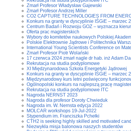
Rekrutacja na studia podyplomowe ITC
Zmarł Profesor Władysław Gajewski
Zmarł Profesor Andrzej Miller
CO2 CAPTURE TECHNOLOGIES FROM ENERG
Konkurs na granty w dyscyplinie IŚGiE – marzec 
Centrum Badań i Rozwoju GOZ – wyznacza kierun
Oferta prac magisterskich
Wybory do komitetów naukowych Polskiej Akadem
Polskie Elektrownie Jądrowe i Politechnika Wars
International Young Scientists Conference on Mat
Zmarł Profesor Piotr Wolański
17 czerwca 2024 zmarł nagle dr hab. inż Adam D
Rekrutacja na studia podyplomowe
XI Międzynarodowa Szkoła Energetyki Jądrowej
Konkurs na granty w dyscyplinie IŚGiE – marzec 
Międzynarodowy kurs letni poświęcony funkcjonowa
Ogólnopolski konkurs na najlepszą pracę magiste
Rekrutacja na studia podyplomowe ITC
Nagroda NERNST 2023
Nagroda dla profesor Doroty Chwieduk
Nagroda im. W. Nernsta edycja 2022
MOLCAR workshops 19-Jul-2022
Stypendium im. Franciszka Pchełki
CTH2 is seeking highly skilled and motivated can
Niezwykła misja balonowa naszych studentów