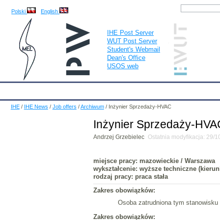
Polski
English
IHE Post Server
WUT Post Server
Student's Webmail
Dean's Office
USOS web
IHE
Calendar
IHE News
About
Employees
Educatio
IHE
/
IHE News
/
Job offers
/
Archiwum
/
Inżynier Sprzedaży-HVAC
Inżynier Sprzedaży-HVA
Andrzej Grzebielec
Ostatnia modyfikacja: 29/
miejsce pracy: mazowieckie / Warszawa
wykształcenie: wyższe techniczne (kierun
rodzaj pracy: praca stała
Zakres obowiązków:
Osoba zatrudniona tym stanowisku b
Zakres obowiązków: