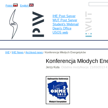
Polski
English
IHE Post Server
WUT Post Server
Student's Webmail
Dean's Office
USOS web
IHE
Calendar
IHE News
About
Employees
Educatio
IHE
/
IHE News
/
Archived news
/
Konferencja Młodych Energetyków
Konferencja Młodych En
Jerzy Kuta
Ostatnia modyfikacja: 21/03/2013 