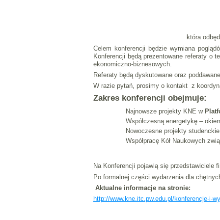
która odbęd
Celem konferencji będzie wymiana pogląd
Konferencji będą prezentowane referaty o 
ekonomiczno-biznesowych.
Referaty będą dyskutowane oraz poddawane
W razie pytań, prosimy o kontakt z koordyn
Zakres konferencji obejmuje:
Najnowsze projekty KNE w
Plat
Współczesną energetykę – okiem p
Nowoczesne projekty studenckie 
Współpracę Kół Naukowych związ
Na Konferencji pojawią się przedstawiciele 
Po formalnej części wydarzenia dla chętnych
Aktualne informacje na stronie:
http://www.kne.itc.pw.edu.pl/konferencje-i-w