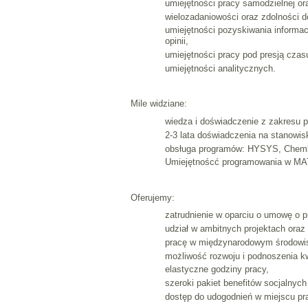
umiejętności pracy samodzielnej or
wielozadaniowości oraz zdolności 
umiejętności pozyskiwania informacj
opinii,
umiejętności pracy pod presją czas
umiejętności analitycznych.
Mile widziane:
wiedza i doświadczenie z zakresu 
2-3 lata doświadczenia na stanowis
obsługa programów: HYSYS, Chemk
Umiejętnoścć programowania w MAT
Oferujemy:
zatrudnienie w oparciu o umowę o p
udział w ambitnych projektach oraz
pracę w międzynarodowym środowi
możliwość rozwoju i podnoszenia kw
elastyczne godziny pracy,
szeroki pakiet benefitów socjalnyc
dostęp do udogodnień w miejscu pra