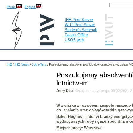
Polski
English
IHE Post Server
WUT Post Server
Student's Webmail
Dean's Office
USOS web
IHE
Calendar
IHE News
About
Employees
Educatio
IHE
/
IHE News
/
Job offers
/
Poszukujemy absolwentów lub doktorantów z wydziału MEi
Poszukujemy absolwentów
lotnictwem
Jerzy Kuta
Ostatnia modyfikacja: 06/02/2021 
W związku z rozwojem zespołu naszego K
ds. spalania oraz osiągów turbin gazowy
Baker Hughes
– lider w branży energetyc
wydobywczych ropy i gazu spod dna mor
Miejsce pracy: Warszawa