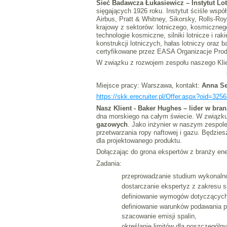
Sieć Badawcza Łukasiewicz – Instytut Lo
sięgających 1926 roku. Instytut ściśle wspó
Airbus, Pratt & Whitney, Sikorsky, Rolls-Ro
krajowy z sektorów: lotniczego, kosmiczneg
technologie kosmiczne, silniki lotnicze i r
konstrukcji lotniczych, hałas lotniczy oraz 
certyfikowane przez EASA Organizacje Prod
W związku z rozwojem zespołu naszego Kli
Miejsce pracy: Warszawa, kontakt:
Anna Se
https://skk.erecruiter.pl/Offer.aspx?oi
Nasz Klient - Baker Hughes – lider w bra
dna morskiego na całym świecie. W związk
gazowych
. Jako inżynier w naszym zespole
przetwarzania ropy naftowej i gazu. Będzie
dla projektowanego produktu.
Dołączając do grona ekspertów z branży ene
Zadania:
przeprowadzanie studium wykonalno
dostarczanie ekspertyz z zakresu s
definiowanie wymogów dotyczących 
definiowanie warunków podawania p
szacowanie emisji spalin,
określanie limitów dla poszczególn