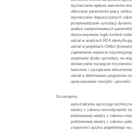
wyznaczanie wpływu warunków otocz
obliczanie parametrów pracy silnik
wyznaczanie dopuszczalnych zakres
przeprowadzanie symulacji dynami
analiza zarejestrowanych parametró
dostosowywanie logiki kontroli turb
udział w analizach RCA identyfikuj
udział w projektach CM&U (konwersj
zapewnienie wsparcia inżynieryjneg
wspieranie działu sprzedaży na etap
dostarczanie rozwiązań inżynierski
tworzenie i zarządzanie dokumentac
udział w definiowaniu programów ro
opracowywanie narzędzi i procedur
Oczekujemy:
wykształcenia wyższego techniczn
wiedzy z zakresu termodynamiki st
podstawowej wiedzy z zakresu mas
podstawowej wiedzy z zakresu paliw
znajomości języka angielskiego na 