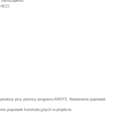
o samozapłonu.
u HCCI.
temperatury przy pomocy programu ANSYS. Naniesienie poprawek
eniu poprawek konstrukcyjnych w projekcie.