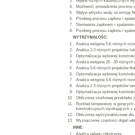
Wpływ różnych katalitycznych wy
Możliwość prowadzenia procesu re
Wpływ wtrysku wody na emisję N
Przebieg procesu zapłonu i spalan
Sterowania zapłonem i spalaniem
Przebieg procesu zapłonu i spala
WYTRZYMAŁOŚĆ:
Analiza wstępna 5-6 różnych rozwi
Analiza 2-3 różnych projektów tul
Optymalizacja wybranej konstrukcj
Analiza wstępna 20 - 30 różnych 
Analiza 5-6 różnych projektów t
Optymalizacja wybranej konstrukcj
Analiza wstępna 5-6 różnych rozw
Analiza 2-3 różnych projektów ta
Optymalizacja wybranej konstrukcj
Obliczenia stożkowej przekładni z
Rozkład temperatury w gorących 
konstrukcyjnych wynikających z a
Obliczenia wytrzymałościowe dla 
Wyznaczenie częstości drgań włas
INNE:
Analiza układu chłodzenia.