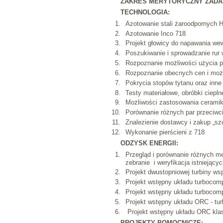
ZAKRES MERYTORYCZNY ZADA
TECHNOLOGIA:
Azotowanie stali żaroodpornych
Azotowanie Inco 718
Projekt głowicy do napawania we
Poszukiwanie i sprowadzanie ru
Rozpoznanie możliwości użycia p
Rozpoznanie obecnych cen i moż
Pokrycia stopów tytanu oraz inn
Testy materiałowe, obróbki ciepl
Możliwości zastosowania ceramik
Porównanie różnych par przeciwc
Znalezienie dostawcy i zakup „szc
Wykonanie pierścieni z 718
ODZYSK ENERGII:
Przegląd i porównanie różnych met
zebranie i weryfikacja istniejąc
Projekt dwustopniowej turbiny ws
Projekt wstępny układu turbocom
Projekt wstępny układu turbocomp
Projekt wstępny układu ORC - tur
Projekt wstępny układu ORC kla
PROJEKTY POMOCNICZE: