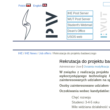
Polski
English
IHE Post Server
WUT Post Server
Student's Webmail
Dean's Office
USOS web
IHE
Calendar
IHE News
About
Employees
IHE
/
IHE News
/
Job offers
/
Rekrutacja do projektu badawczego
Rekrutacja do projektu 
Administrator User
Ostatnia modyfikacja
W związku z realizacją projek
wykorzystującego technologi
zainteresowanych udziałem na sp
Osoby zainteresowane udziałem 
Oczekiwania wobec kandydatów:
Chęć rozwoju
Studenci 3-4-5 roku
Mile widziana działalność