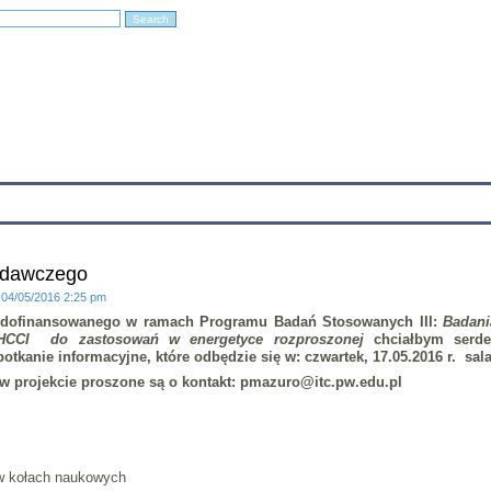
Education
Research
Projects
Archives
IT
Links
In
badawczego
: 04/05/2016 2:25 pm
tu dofinansowanego w ramach Programu Badań Stosowanych III:
Badani
ę HCCI do zastosowań w energetyce rozproszonej
chciałbym serde
otkanie informacyjne, które odbędzie się w:
czwartek, 17.05.2016 r. sal
w projekcie proszone są o kontakt: pmazuro@itc.pw.edu.pl
 w kołach naukowych