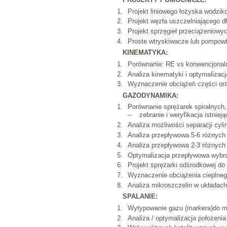
Projekt liniowego łożyska wodzik
Projekt węzła uszczelniającego d
Projekt sprzęgieł przeciążeniow
Proste wtryskiwacze lub pompow
KINEMATYKA:
Porównanie: RE vs konwencjonaln
Analiza kinematyki i optymalizac
Wyznaczenie obciążeń części or
GAZODYNAMIKA:
Porównanie sprężarek spiralnyc
– zebranie i weryfikacja istnieją
Analiza możliwości separacji cyl
Analiza przepływowa 5-6 różnych
Analiza przepływowa 2-3 różnych 
Optymalizacja przepływowa wybran
Projekt sprężarki odśrodkowej do
Wyznaczenie obciążenia cieplneg
Analiza mikroszczelin w układac
SPALANIE:
Wytypowanie gazu (markera)do met
Analiza / optymalizacja położeni