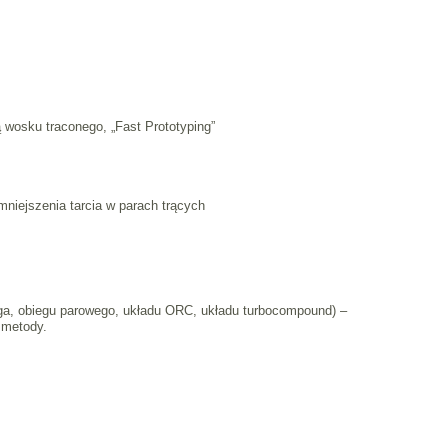
wosku traconego, „Fast Prototyping”
niejszenia tarcia w parach trących
linga, obiegu parowego, układu ORC, układu turbocompound) –
 metody.