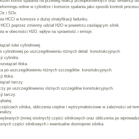
łożeń komór spalania na przebieg reakcji przedpłomiennych oraz tendencji d
formingu online w cylindrze i komorze spalania jako sposób kontroli proces
Ox i SOx.
ia HCCI w komorze o dużej stratyfikacji ładunku.
 HCCI poprzez zmienny udział H2O w powietrzu zasilającym silnik.
nia w obecności H2O, wpływ na sprawność i emisje.
ązań tulei cylindrowej.
ei cylindrowej po uszczegółowieniu różnych detali konstrukcyjnych.
i cylindra.
rozwiązań tłoka.
łoka po uszczegółowieniu różnych szczegółów konstrukcyjnych.
i tłoka.
iązań tarczy.
rczy po uszczegółowieniu różnych szczegółów konstrukcyjnych.
i tarczy.
ębatej.
częściach silnika, obliczenia cieplne i wytrzymałościowe w zależności od 
nalizy.
wybranych (mniej istotnych) części silnikowych oraz obliczenia po wprowadz
nych części silnikowych i ewentualne dostrojenie silnika.