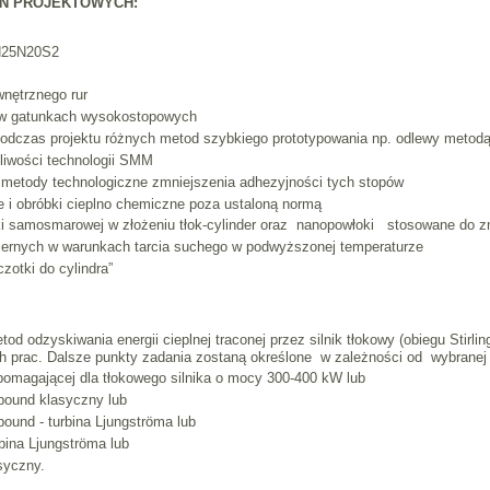
Ń PROJEKTOWYCH:
 H25N20S2
wnętrznego rur
r w gatunkach wysokostopowych
odczas projektu różnych metod szybkiego prototypowania np. odlewy metodą 
liwości technologii SMM
e metody technologiczne zmniejszenia adhezyjności tych stopów
ne i obróbki cieplno chemiczne poza ustaloną normą
i samosmarowej w złożeniu tłok-cylinder oraz nanopowłoki stosowane do zm
iernych w warunkach tarcia suchego w podwyższonej temperaturze
zotki do cylindra”
od odzyskiwania energii cieplnej traconej przez silnik tłokowy (obiegu Stir
ych prac. Dalsze punkty zadania zostaną określone w zależności od wybranej
pomagającej dla tłokowego silnika o mocy 300-400 kW lub
pound klasyczny lub
ound - turbina Ljungströma lub
bina Ljungströma lub
syczny.