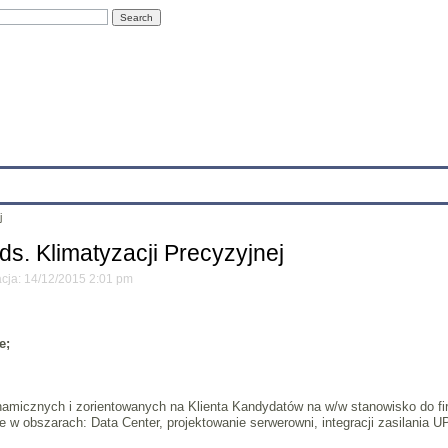
Education
Research
Projects
Archives
IT
Links
In
j
ds. Klimatyzacji Precyzyjnej
acja: 14/12/2015 2:01 pm
e;
icznych i zorientowanych na Klienta Kandydatów na w/w stanowisko do firm
ie w obszarach: Data Center, projektowanie serwerowni, integracji zasilania U