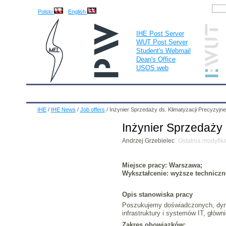
Polski
English
IHE Post Server
WUT Post Server
Student's Webmail
Dean's Office
USOS web
IHE
Calendar
IHE News
About
Employees
IHE
/
IHE News
/
Job offers
/
Inżynier Sprzedaży ds. Klimatyzacji Precyzyjne
Inżynier Sprzedaży 
Andrzej Grzebielec
Ostatnia modyfik
Miejsce pracy: Warszawa;
Wykształcenie: wyższe techniczn
Opis stanowiska pracy
Poszukujemy doświadczonych, dynam
infrastruktury i systemów IT, główn
Zakres obowiązków: