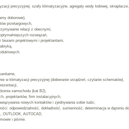
acji precyzyjnej: szafy klimatyzacyjne, agregaty wody lodowej, skraplacze, 
ramy doborowe),
tów przetargowych,
rzymywanie relacji z obecnymi,
joptymalniejszych rozwiązań,
 biurami projektowymi i projektantami,
fabryką,
roduktowych.
anitarne,
ie w klimatyzacji precyzyjnej (dobieranie urządzeń, czytanie schematów),
rezentacji,
dzenia samochodu (kat B2),
h, projektantów, firm instalacyjnych,
awiązywania nowych kontaktów i zjednywania sobie ludzi,
ści: odpowiedzialność, dokładność, sumienność, determinacja w dążeniu d
L, OUTLOOK, AUTOCAD,
mowie i piśmie.