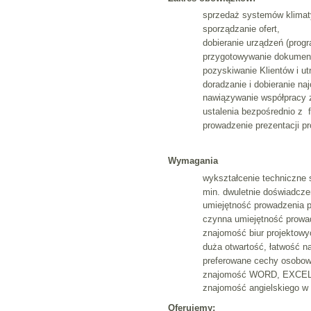
sprzedaż systemów klimatyz
sporządzanie ofert,
dobieranie urządzeń (prog
przygotowywanie dokumen
pozyskiwanie Klientów i ut
doradzanie i dobieranie na
nawiązywanie współpracy z
ustalenia bezpośrednio z 
prowadzenie prezentacji p
Wymagania
wykształcenie techniczne s
min. dwuletnie doświadczen
umiejętność prowadzenia p
czynna umiejętność prowa
znajomość biur projektowyc
duża otwartość, łatwość n
preferowane cechy osobowo
znajomość WORD, EXCE
znajomość angielskiego w 
Oferujemy: