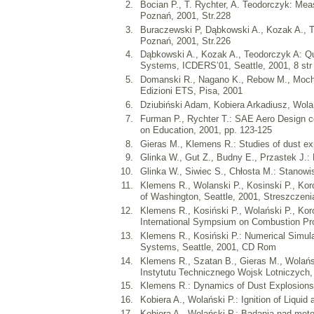
Bocian P., T. Rychter, A. Teodorczyk: Mea
Poznań, 2001, Str.228
Buraczewski P, Dąbkowski A., Kozak A., T
Poznań, 2001, Str.226
Dąbkowski A., Kozak A., Teodorczyk A: Que
Systems, ICDERS’01, Seattle, 2001, 8 str
Domanski R., Nagano K., Rebow M., Mochida
Edizioni ETS, Pisa, 2001
Dziubiński Adam, Kobiera Arkadiusz, Wolań
Furman P., Rychter T.: SAE Aero Design co
on Education, 2001, pp. 123-125
Gieras M., Klemens R.: Studies of dust ex
Glinka W., Gut Z., Budny E., Przastek J.: 
Glinka W., Siwiec S., Chłosta M.: Stanow
Klemens R., Wolanski P., Kosinski P., Ko
of Washington, Seattle, 2001, Streszczen
Klemens R., Kosiński P., Wolański P., Kor
International Sympsium on Combustion Pro
Klemens R., Kosiński P.: Numerical Simula
Systems, Seattle, 2001, CD Rom
Klemens R., Szatan B., Gieras M., Wolańs
Instytutu Technicznego Wojsk Lotniczych, 
Klemens R.: Dynamics of Dust Explosions 
Kobiera A., Wolański P.: Ignition of Liqu
Kobiera A., Wolański P.: Badania nad me