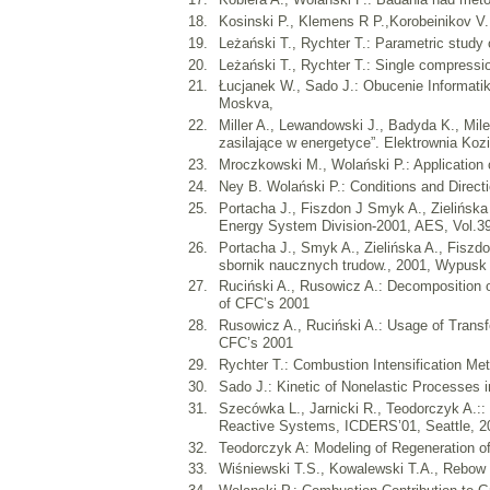
Kosinski P., Klemens R P.,Korobeinikov V.
Leżański T., Rychter T.: Parametric stud
Leżański T., Rychter T.: Single compres
Łucjanek W., Sado J.: Obucenie Informati
Moskva,
Miller A., Lewandowski J., Badyda K., Mil
zasilające w energetyce”. Elektrownia Koz
Mroczkowski M., Wolański P.: Application o
Ney B. Wolański P.: Conditions and Direct
Portacha J., Fiszdon J Smyk A., Zielińs
Energy System Division-2001, AES, Vol.3
Portacha J., Smyk A., Zielińska A., Fiszdo
sbornik naucznych trudow., 2001, Wypusk 
Ruciński A., Rusowicz A.: Decomposition o
of CFC’s 2001
Rusowicz A., Ruciński A.: Usage of Transf
CFC’s 2001
Rychter T.: Combustion Intensification Met
Sado J.: Kinetic of Nonelastic Processe
Szecówka L., Jarnicki R., Teodorczyk A.::
Reactive Systems, ICDERS’01, Seattle, 20
Teodorczyk A: Modeling of Regeneration of
Wiśniewski T.S., Kowalewski T.A., Rebow M