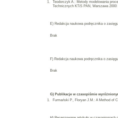
Teodorczyk A.: Metody modelowania proces
Technicznych KTiS PAN, Warszawa 2000 (
E) Redakcja naukowa podręcznika o zasię
Brak
F) Redakcja naukowa podręcznika o zasięg
Brak
G) Publikacje w czasopiśmie wyróżnionym z
Furmański P., Floryan J.M.: A Method of Co
H) Recenzowane artykuły w czasopismach 