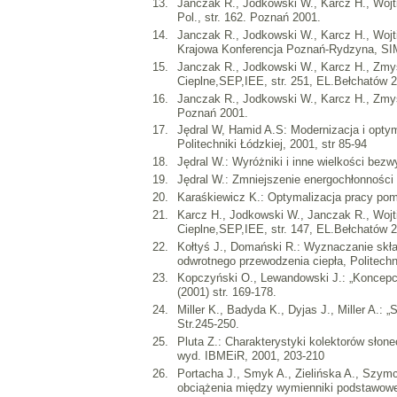
Janczak R., Jodkowski W., Karcz H., Wojt
Pol., str. 162. Poznań 2001.
Janczak R., Jodkowski W., Karcz H., Wojt
Krajowa Konferencja Poznań-Rydzyna, SIMP
Janczak R., Jodkowski W., Karcz H., Zmyś
Cieplne,SEP,IEE, str. 251, EL.Bełchatów 
Janczak R., Jodkowski W., Karcz H., Zmyś
Poznań 2001.
Jędral W, Hamid A.S: Modernizacja i opt
Politechniki Łódzkiej, 2001, str 85-94
Jędral W.: Wyróżniki i inne wielkości b
Jędral W.: Zmniejszenie energochłonnośc
Karaśkiewicz K.: Optymalizacja pracy po
Karcz H., Jodkowski W., Janczak R., Wojt
Cieplne,SEP,IEE, str. 147, EL.Bełchatów 
Kołtyś J., Domański R.: Wyznaczanie skł
odwrotnego przewodzenia ciepła, Politechn
Kopczyński O., Lewandowski J.: „Koncepcj
(2001) str. 169-178.
Miller K., Badyda K., Dyjas J., Miller A.
Str.245-250.
Pluta Z.: Charakterystyki kolektorów słon
wyd. IBMEiR, 2001, 203-210
Portacha J., Smyk A., Zielińska A., Szym
obciążenia między wymienniki podstawowe