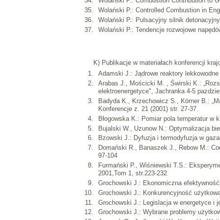
Wolanski P.: Combustion Contribution to G
Wolański P.: Controlled Combustion in Engi
Wolański P.: Pulsacyjny silnik detonacyj
Wolański P.: Tendencje rozwojowe napędó
K) Publikacje w materiałach konferencji kra
Adamski J.: Jądrowe reaktory lekkowodne -
Arabas J., Mościcki M. , Świrski K.: „Ro
elektroenergetyce", Jachranka 4-5 pazdzie
Badyda K., Krzechowicz S., Körner B.: „Ma
Konferencje z. 21 (2001) str. 27-37.
Błogowska K.: Pomiar pola temperatur w k
Bujalski W., Uzunow N.: Optymalizacja bie
Bzowski J.: Dyfuzja i termodyfuzja w gaza
Domański R., Banaszek J., Rebow M.: Code 
97-104
Furmański P., Wiśniewski T.S.: Eksperyme
2001,Tom 1, str.223-232
Grochowski J.: Ekonomiczna efektywność s
Grochowski J.: Konkurencyjność użytkowa
Grochowski J.: Legislacja w energetyce i
Grochowski J.: Wybrane problemy użytkowa