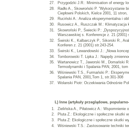
Przygodzki J.R.: Minimisation of energy l
Radło A., Skowroński P. ”Wykorzystanie bio
Ciepłowni Polskich, Kielce 2001, 11 stron
Ruciński A.: Analiza eksperymentalna i ob
Rusowicz A., Ruszczak M.: Klimatyzacja k
Skowroński P., Świecki P.: „Dyspozycyjno
Warszawskiej s. Konferencje z. 21 (2001) s
Świrski K., Kalbarczyk P., Sikorski R., A
Konferen z. 21 (2001) str.243-254.
Świrski K., Lewandowski J.: „Nowa koncep
Tomborowski T. Lipka J.: Napędy zmienn
Wartanowicz T., Jaworski M., Domański R.
Termodynamiki i Spalania PAN, 2001, tom I
Wiśniewski T.S., Furmański P.: Eksperyme
Spalania PAN, 2001,Tom 1, str.301-308
Wolanski Piotr: Oczekiwania Odnośnie Pol
L) Inne (artykuły przeglądowe, popularno-
Zielińska A., Piłatowicz A.: Wspomnienie o
Pluta Z.: Ekologiczne i społeczne skutki w
Pluta Z: Ekologiczne i społeczne skutki wy
Wiśniewski T.S.: Zastosowanie techniki te