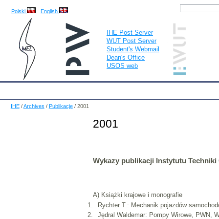
Polski
English
IHE Post Server
WUT Post Server
Student's Webmail
Dean's Office
USOS web
IHE
Calendar
IHE News
About
Employees
Educatio
IHE
/
Archives
/
Publikacje
/
2001
2001
Wykazy publikacji Instytutu Techniki
A) Książki krajowe i monografie
Rychter T.: Mechanik pojazdów samochodow
Jędral Waldemar: Pompy Wirowe, PWN, W