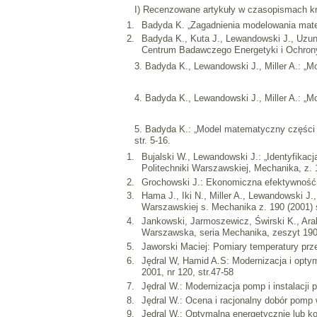
I) Recenzowane artykuły w czasopismach k
Badyda K. „Zagadnienia modelowania matem
Badyda K., Kuta J., Lewandowski J., Uzun
Centrum Badawczego Energetyki i Ochrony 
3. Badyda K., Lewandowski J., Miller A.: „M
4. Badyda K., Lewandowski J., Miller A.: „M
5. Badyda K.: „Model matematyczny części 
str. 5-16.
Bujalski W., Lewandowski J.: „Identyfik
Politechniki Warszawskiej, Mechanika, z.
Grochowski J.: Ekonomiczna efektywność 
Hama J., Iki N., Miller A., Lewandowski J
Warszawskiej s. Mechanika z. 190 (2001) s
Jankowski, Jarmoszewicz, Świrski K., Arab
Warszawska, seria Mechanika, zeszyt 190
Jaworski Maciej: Pomiary temperatury prze
Jędral W, Hamid A.S: Modernizacja i opt
2001, nr 120, str.47-58
Jędral W.: Modernizacja pomp i instalacj
Jędral W.: Ocena i racjonalny dobór pomp 
Jędral W.: Optymalna energetycznie lub k