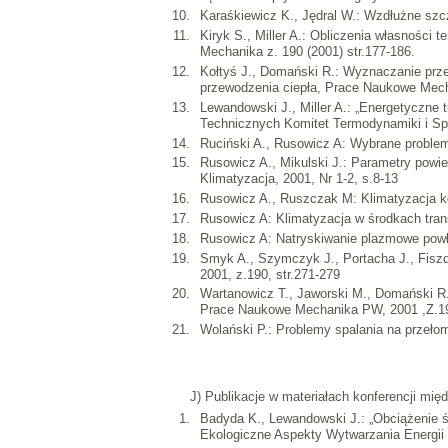
Karaśkiewicz K., Jędral W.: Wzdłużne szc
Kiryk S., Miller A.: Obliczenia własnośc
Mechanika z. 190 (2001) str.177-186.
Kołtyś J., Domański R.: Wyznaczanie prz
przewodzenia ciepła, Prace Naukowe Mech
Lewandowski J., Miller A.: „Energetyczne
Technicznych Komitet Termodynamiki i Spa
Ruciński A., Rusowicz A: Wybrane problem
Rusowicz A., Mikulski J.: Parametry powie
Klimatyzacja, 2001, Nr 1-2, s.8-13
Rusowicz A., Ruszczak M: Klimatyzacja kon
Rusowicz A: Klimatyzacja w środkach trans
Rusowicz A: Natryskiwanie plazmowe powłok
Smyk A., Szymczyk J., Portacha J., Fisz
2001, z.190, str.271-279
Wartanowicz T., Jaworski M., Domański R.
Prace Naukowe Mechanika PW, 2001 ,Z.19
Wolański P.: Problemy spalania na przełom
J) Publikacje w materiałach konferencji mi
Badyda K., Lewandowski J.: „Obciążenie ś
Ekologiczne Aspekty Wytwarzania Energii E