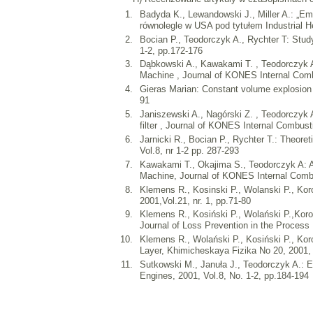
Badyda K., Lewandowski J., Miller A.: „Em
równolegle w USA pod tytułem Industrial Hea
Bocian P., Teodorczyk A., Rychter T: Stud
1-2, pp.172-176
Dąbkowski A., Kawakami T. , Teodorczyk A
Machine , Journal of KONES Internal Combu
Gieras Marian: Constant volume explosion o
91
Janiszewski A., Nagórski Z. , Teodorczyk A
filter , Journal of KONES Internal Combust
Jarnicki R., Bocian P., Rychter T.: Theoret
Vol.8, nr 1-2 pp. 287-293
Kawakami T., Okajima S., Teodorczyk A: A
Machine, Journal of KONES Internal Combu
Klemens R., Kosinski P., Wolanski P., Ko
2001,Vol.21, nr. 1, pp.71-80
Klemens R., Kosiński P., Wolański P.,Korob
Journal of Loss Prevention in the Process 
Klemens R., Wolański P., Kosiński P., Ko
Layer, Khimicheskaya Fizika No 20, 2001, 
Sutkowski M., Januła J., Teodorczyk A.: E
Engines, 2001, Vol.8, No. 1-2, pp.184-194