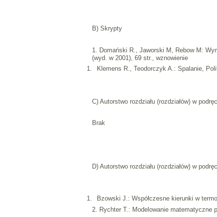
B) Skrypty
1. Domański R., Jaworski M, Rebow M: Wym
(wyd. w 2001), 69 str., wznowienie
Klemens R., Teodorczyk A.: Spalanie, Po
C) Autorstwo rozdziału (rozdziałów) w pod
Brak
D) Autorstwo rozdziału (rozdziałów) w podr
Bzowski J.: Współczesne kierunki w term
2. Rychter T.: Modelowanie matematyczne p