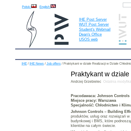
Polski
English
IHE Post Server
WUT Post Server
Student's Webmail
Dean's Office
USOS web
IHE
Calendar
IHE News
About
Employees
IHE
/
IHE News
/
Job offers
/
Praktykant w dziale Realizacji w Dziale Chłod
Praktykant w dziale
Andrzej Grzebielec
Ostatnia modyfik
Pracodawaca: Johnson Controls
Miejsce pracy: Warszawa
Specjalność: Chłodnictwo i Klim
Johnson Controls – Building Effi
produktów, usług oraz rozwiązań w 
budynkowej i BMS, które podnoszą 
klientów na całym świecie.