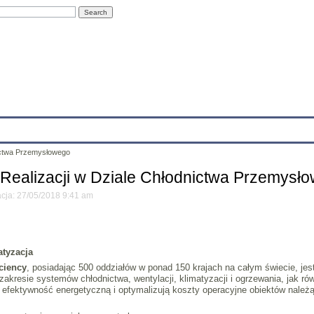
Education
Research
Projects
Archives
IT
Links
In
nictwa Przemysłowego
 Realizacji w Dziale Chłodnictwa Przemysł
acja: 27/05/2018 9:41 am
atyzacja
ciency
, posiadając 500 oddziałów w ponad 150 krajach na całym świecie, j
zakresie systemów chłodnictwa, wentylacji, klimatyzacji i ogrzewania, jak 
efektywność energetyczną i optymalizują koszty operacyjne obiektów należ