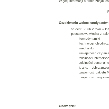
Więcej informacji o firmie znajdzi
P
Oczekiwania wobec kandydatów:
student IV lub V roku w k
podstawowa wiedza z zakr
termodynamiki
technologii chłodnicz
mechaniki
umiejętność czytani
zdolności interperso
zdolności personalne
j. ang. – dobra znaj
znajomość pakietu MS
znajomość programu
Obowiązki: