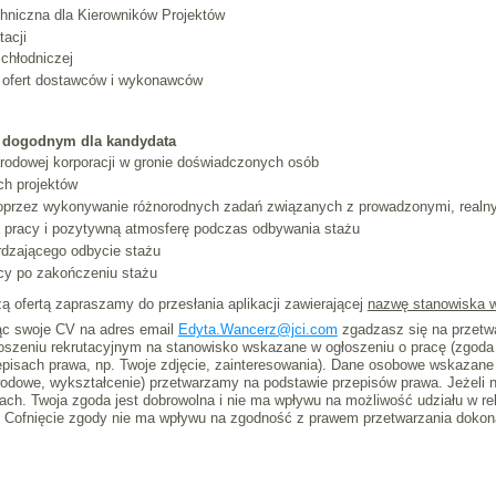
hniczna dla Kierowników Projektów
acji
 chłodniczej
a ofert dostawców i wykonawców
ie dogodnym dla kandydata
odowej korporacji w gronie doświadczonych osób
ych projektów
oprzez wykonywanie różnorodnych zadań związanych z prowadzonymi, realny
 pracy i pozytywną atmosferę podczas odbywania stażu
erdzającego odbycie stażu
cy po zakończeniu stażu
 ofertą zapraszamy do przesłania aplikacji zawierającej
nazwę stanowiska w
ąc swoje CV na adres email
Edyta.Wancerz@jci.com
zgadzasz się na przetwa
szeniu rekrutacyjnym na stanowisko wskazane w ogłoszeniu o pracę (zgoda
episach prawa, np. Twoje zdjęcie, zainteresowania). Dane osobowe wskazane 
odowe, wykształcenie) przetwarzamy na podstawie przepisów prawa. Jeżeli n
ch. Twoja zgoda jest dobrowolna i nie ma wpływu na możliwość udziału w re
. Cofnięcie zgody nie ma wpływu na zgodność z prawem przetwarzania dokona