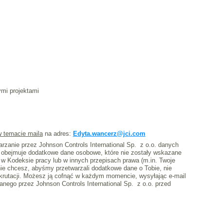
mi projektami
 temacie maila
na adres:
Edyta.wancerz@jci.com
rzanie przez Johnson Controls International Sp. z o.o. danych
 obejmuje dodatkowe dane osobowe, które nie zostały wskazane
w Kodeksie pracy lub w innych przepisach prawa (m.in. Twoje
ie chcesz, abyśmy przetwarzali dodatkowe dane o Tobie, nie
krutacji. Możesz ją cofnąć w każdym momencie, wysyłając e-mail
nego przez Johnson Controls International Sp. z o.o. przed