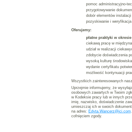
pomoc administracyjno-tec
przygotowywanie dokument
dobór elementów instalacji
pozyskiwanie i weryfikacj
Oferujemy:
płatne praktyki w okres
ciekawą pracę w międzynar
udział w realizacji ciekaw
zdobycie doświadczenia p
wysoką kulturę środowiska
wydanie certyfikatu potwi
możliwość kontynuacji pra
Wszystkich zainteresowanych naszą
Uprzejmie informujemy, że wysyłaj
osobowych zawartych w Twoim zgło
w Kodeksie pracy lub w innych prz
imię, nazwisko, doświadczenie zaw
umieszczaj ich w swoich dokumenta
na adres:
Edyta.Wancerz@jci.com
cofnięciem zgody.