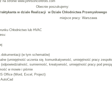
esz na stronie www.johnsoncontrols.com
Obecnie poszukujemy:
raktykanta w dziale Realizacji w Dziale Chłodnictwa Przemysłowego
miejsce pracy: Warszawa
ierunku Chłodnictwo lub HVAC
esu:
ej
a dokumentacji (w tym schematów)
nalne (umiejętność uczenia się, komunikatywność, umiejętność pracy zespoło
 (odpowiedzialność, sumienność, kreatywność, umiejętność pracy pod presją 
omość w mowie i piśmie
 Office (Word, Excel, Project)
 AutoCad