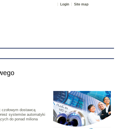
Login
Site map
tranet
owego
est czołowym dostawcą
również systemów automatyki
ących do ponad miliona