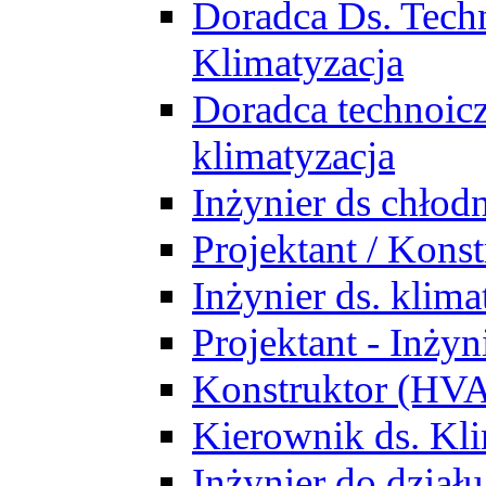
Doradca Ds. Tech
Klimatyzacja
Doradca technoic
klimatyzacja
Inżynier ds chłodn
Projektant / Kon
Inżynier ds. klim
Projektant - Inż
Konstruktor (HV
Kierownik ds. Kli
Inżynier do działu