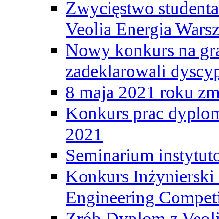
Zwycięstwo student
Veolia Energia Wars
Nowy konkurs na gr
zadeklarowali dyscy
8 maja 2021 roku zma
Konkurs prac dyplo
2021
Seminarium instytut
Konkurs Inżyniersk
Engineering Competi
Zrób Dyplom z Veoli