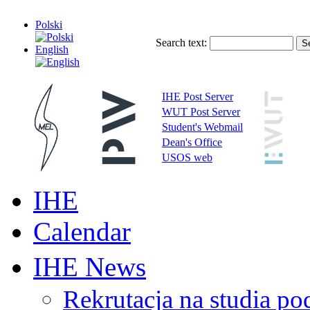
Polski
Search text:
English
IHE Post Server
WUT Post Server
Student's Webmail
Dean's Office
USOS web
IHE
Calendar
IHE News
Rekrutacja na studia 