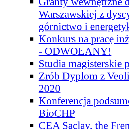
Granty wewnętrzne d
Warszawskiej z dyscy
górnictwo i energety
Konkurs na pracę inż
- ODWOŁANY!
Studia magisterski
Zrób Dyplom z Veoli
2020
Konferencja podsumo
BioCHP
CEA Saclay, the Fre