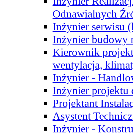
Inżynier Realizacj
Odnawialnych Źró
Inżynier serwisu 
Inżynier budowy 
Kierownik projek
wentylacja, klima
Inżynier - Handlo
Inżynier projektu
Projektant Instala
Asystent Technic
Inżynier - Konstr