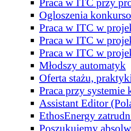
Praca w ITC przy p
Ogloszenia konkurs
Praca w ITC w proj
Praca w ITC w proj
Praca w ITC w proj
Młodszy automatyk
Oferta stażu, prakty
Praca przy systemie k
Assistant Editor (Pol
EthosEnergy zatrudn
Poszukujemy absolw