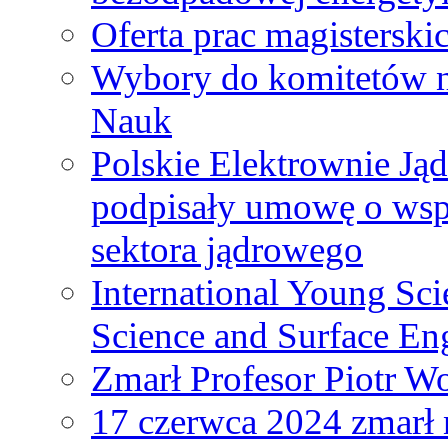
Oferta prac magisterski
Wybory do komitetów n
Nauk
Polskie Elektrownie Ją
podpisały umowę o wspó
sektora jądrowego
International Young Sci
Science and Surface En
Zmarł Profesor Piotr W
17 czerwca 2024 zmarł 