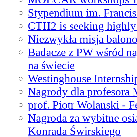
Stypendium im. Francis
CTH2 is seeking highly 
Niezwykła misja balon
Badacze z PW wśród na
na świecie
Westinghouse Internshi
Nagrody dla profesora
prof. Piotr Wolanski - 
Nagroda za wybitne osi
Konrada Świrskiego