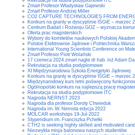
Rekrutacja na studia podyplomowe ITC
Zmarł Profesor Władysław Gajewski
Zmarł Profesor Andrzej Miller
CO2 CAPTURE TECHNOLOGIES FROM ENERG
Konkurs na granty w dyscyplinie IŚGiE – marzec 
Centrum Badań i Rozwoju GOZ – wyznacza kierun
Oferta prac magisterskich
Wybory do komitetów naukowych Polskiej Akadem
Polskie Elektrownie Jądrowe i Politechnika Wars
International Young Scientists Conference on Mat
Zmarł Profesor Piotr Wolański
17 czerwca 2024 zmarł nagle dr hab. inż Adam D
Rekrutacja na studia podyplomowe
XI Międzynarodowa Szkoła Energetyki Jądrowej
Konkurs na granty w dyscyplinie IŚGiE – marzec 
Międzynarodowy kurs letni poświęcony funkcjonowa
Ogólnopolski konkurs na najlepszą pracę magiste
Rekrutacja na studia podyplomowe ITC
Nagroda NERNST 2023
Nagroda dla profesor Doroty Chwieduk
Nagroda im. W. Nernsta edycja 2022
MOLCAR workshops 19-Jul-2022
Stypendium im. Franciszka Pchełki
CTH2 is seeking highly skilled and motivated can
Niezwykła misja balonowa naszych studentów