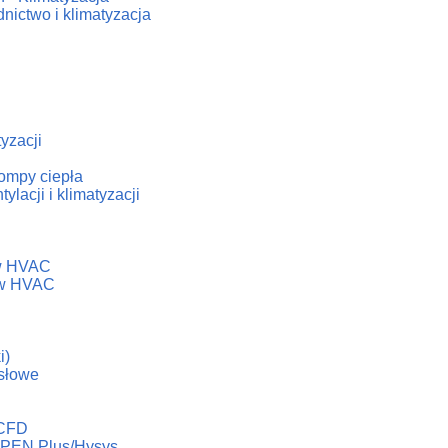
nictwo i klimatyzacja
tyzacji
ompy ciepła
lacji i klimatyzacji
h
ów HVAC
dów HVAC
i)
słowe
 CFD
ASPEN Plus/Hysys