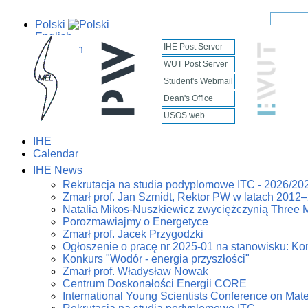
Polski
English
IHE Post Server
WUT Post Server
Student's Webmail
Dean's Office
USOS web
IHE
Calendar
IHE News
Rekrutacja na studia podyplomowe ITC - 2026/20
Zmarł prof. Jan Szmidt, Rektor PW w latach 2012
Natalia Mikos-Nuszkiewicz zwyciężczynią Three 
Porozmawiajmy o Energetyce
Zmarł prof. Jacek Przygodzki
Ogłoszenie o pracę nr 2025-01 na stanowisku: Kon
Konkurs "Wodór - energia przyszłości"
Zmarł prof. Władysław Nowak
Centrum Doskonałości Energii CORE
International Young Scientists Conference on Mat