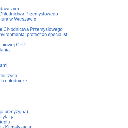
badawczym
u Chłodnictwa Przemysłowego
biura w Warszawie
iale Chłodnictwa Przemysłowego
vironmental protection specialist
czeniowej CFD
lania
tami
odniczych
iki chłodnicze
cja precyzyjna)
tylacja
iepła
 - Klimatyzacja