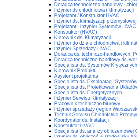
Doradca technoiczno handlowy - chłod
Inżynier ds chłodnictwa i klimatyzacji
Projektant / Konstruktor HVAC
Inżynier ds. klimatyzacji przemysłowej
Projektant - Inżynier Systemów HVAC
Konstruktor (HVAC)
Kierownik ds. Klimatyzacji
Inżynier do działu chłodnictwa i kllima
Inżynier Sprzedaży-HVAC
Doradca ds. techniczo-handlowych. P
Doradca techniczno-handlowy ds. wenty
Specjalista ds. Systemów Krytycznyc
Kierownik Produktu
Asystent projektanta
Specjalista ds. Eksploatacji System
Specjalista ds. Projektowania Ukła
Specjalista ds. Energetycznych
Inżynier Serwisu Klimatyzacji
Pracownik techniczno biurowy
Inżynier sprzedaży (region Warszawsk
Technik Serwisu Chłodnictwo Przemy
Koordynator ds. Instalacji
Konstruktor HVAC
Specjalista ds. analizy obliczeniowej
Inżynier ds. obliczeń w środowisku 