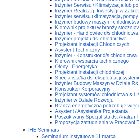
Inżynier Serwisu / Klimatyzacja lub p
Inżynier Realizacji Inwestycji w Zakr
Inżynier serwisu (klimatyzacja, pompy 
Inżynier budowy maszyn i chłodnictw
Kierownik projektu w branży stoczniow
Inżynier - Handlowiec d/s chłodnictwa
Inżynier projektu ds. chłodnictwa
Projektant Instalacji Chłodniczych
Asystent Techniczny
Inżynier - Konstruktor d/s chłodnictwa
Kierownik wsparcia technicznego
Oferty - Energetyka
Projektant Instalacji chłodniczej
Specjalista/ka ds. eksploatacji syst
Inżynier Budowy Maszyn w Dziale R
Konstruktor Korporacyjny
Projektant systemów chłodnictwa & 
Inżynier w Dziale Rozwoju
Branża energetyczna potrzebuje więce
Asystent / Asystentka Projektanta
Poszukiwany Specjalista ds. Analiz i
Propozycja zatrudnienia w Pracow
IHE Seminars
Seminarium instytutowe 11 marca