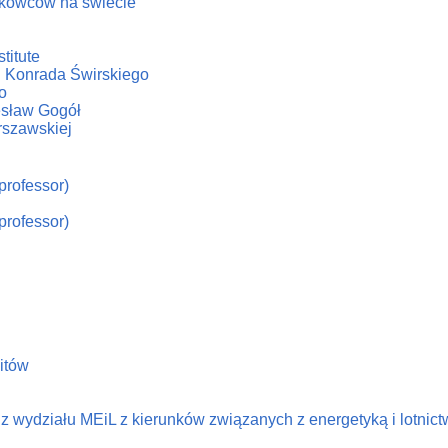
ukowców na świecie
titute
. Konrada Świrskiego
o
iesław Gogół
rszawskiej
professor)
professor)
litów
 wydziału MEiL z kierunków związanych z energetyką i lotnic