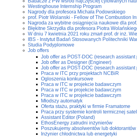
Badacze z PW wśród najczęściej cytowanych na
Westinghouse Internship Program
Nagrody dla profesora Michała Podowskiego
prof. Piotr Wolanski - Fellow of The Combustion Ins
Nagroda za wybitne osiągnięcia naukowe dla prof
Błękitne Skrzydła dla profesora Piotra Wolańskieg
W dniu 7 kwietnia 2021 roku zmarł prof. dr inż. W
IBS - Instytut Badań Stosowanych Politechniki Wa
Studia Podyplomowe
Job offers
Job offer as POST-DOC (research assistant 
Job offer as Designer (Engineer)
Job offer as POST-DOC (research assistant 
Praca w ITC przy projektach NCBiR
Ogloszenia konkursowe
Praca w ITC w projekcie badawczym
Praca w ITC w projekcie badawczym
Praca w ITC w projekcie badawczym
Młodszy automatyk
Oferta stażu, praktyki w firmie Framatome
Praca przy systemie kontroli termicznej sate
Assistant Editor (Poland)
EthosEnergy zatrudni inżynierów
Poszukujemy absolwentów lub doktorantów z
Inżynier chłodnictwa lub energetyki