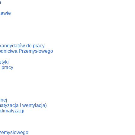
m
zawie
/kandydatów do pracy
hłodnictwa Przemysłowego
tyki
 pracy
jnej
atyzacja i wentylacja)
klimatyzacji
Przemysłowego