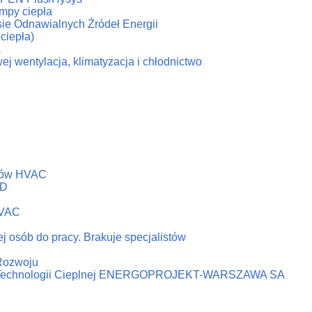
ompy ciepła
esie Odnawialnych Źródeł Energii
ciepła)
a
ej wentylacja, klimatyzacja i chłodnictwo
emów HVAC
&D
HVAC
j osób do pracy. Brakuje specjalistów
 Rozwoju
ni Technologii Cieplnej ENERGOPROJEKT-WARSZAWA SA