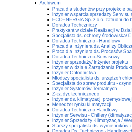
Archiwum
Praca dla studentów przy projekcie 
Inżynier wsparcia sprzedaży Serwis
ECOENERGIA Sp. z o.o. zatrudni do 
Doradca Techczniczy
Praktykant w dziale Realizacji w Dz
Specjalista ds. ochrony środowiska/ En
Doradca Techniczno - Handlowy
Praca dla Inżyniera ds. Analizy Obli
Praca dla Inżyniera ds. Procesów Spa
Doradca Techniczno-Serwisowy
Inżynier sprzedaży/ Inżynier projektu
Inżynier w dziale Zarządzania Produk
Inżynier Chłodnictwa
Młodszy specjalista ds. urządzeń chł
Specjalista do spraw produktu - czynn
Inżynier Systemów Termalnych
Z-ca dyr. technicznego
Inżynier ds. klimatyzacji przemysłowej
Menedżer rynku klimatyzacji
Doradca Techniczno Handlowy
Inżynier Serwisu - Chillery (klimatyza
Inżynier Sprzedaży Klimatyzacja / Wen
Starszy specjalista ds. wymienników c
Doradca Ds. Techniczno - Handlowych