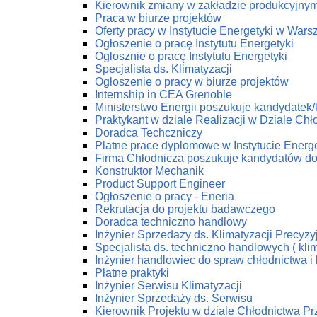
Kierownik zmiany w zakładzie produkcyjny
Praca w biurze projektów
Oferty pracy w Instytucie Energetyki w Wars
Ogłoszenie o pracę Instytutu Energetyki
Oglosznie o pracę Instytutu Energetyki
Specjalista ds. Klimatyzacji
Ogłoszenie o pracy w biurze projektów
Internship in CEA Grenoble
Ministerstwo Energii poszukuje kandydatek
Praktykant w dziale Realizacji w Dziale C
Doradca Techczniczy
Platne prace dyplomowe w Instytucie Energe
Firma Chłodnicza poszukuje kandydatów do
Konstruktor Mechanik
Product Support Engineer
Ogłoszenie o pracy - Eneria
Rekrutacja do projektu badawczego
Doradca techniczno handlowy
Inżynier Sprzedaży ds. Klimatyzacji Precyzy
Specjalista ds. techniczno handlowych ( klim
Inżynier handlowiec do spraw chłodnictwa i 
Płatne praktyki
Inżynier Serwisu Klimatyzacji
Inżynier Sprzedaży ds. Serwisu
Kierownik Projektu w dziale Chłodnictwa 