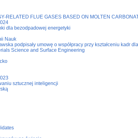
Y-RELATED FLUE GASES BASED ON MOLTEN CARBONAT
2024
ki dla bezodpadowej energetyki
ii Nauk
zawska podpisały umowę o współpracy przy kształceniu kadr dl
erials Science and Surface Engineering
acko
2023
niu sztucznej inteligencji
rską
didates