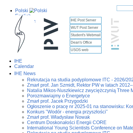
Polski
English
IHE Post Server
WUT Post Server
Student's Webmail
Dean's Office
USOS web
IHE
Calendar
IHE News
Rekrutacja na studia podyplomowe ITC - 2026/20
Zmarł prof. Jan Szmidt, Rektor PW w latach 2012
Natalia Mikos-Nuszkiewicz zwyciężczynią Three 
Porozmawiajmy o Energetyce
Zmarł prof. Jacek Przygodzki
Ogłoszenie o pracę nr 2025-01 na stanowisku: Kon
Konkurs "Wodór - energia przyszłości"
Zmarł prof. Władysław Nowak
Centrum Doskonałości Energii CORE
International Young Scientists Conference on Mat