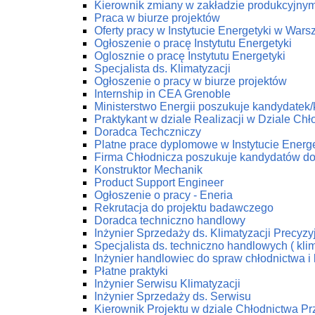
Kierownik zmiany w zakładzie produkcyjny
Praca w biurze projektów
Oferty pracy w Instytucie Energetyki w Wars
Ogłoszenie o pracę Instytutu Energetyki
Oglosznie o pracę Instytutu Energetyki
Specjalista ds. Klimatyzacji
Ogłoszenie o pracy w biurze projektów
Internship in CEA Grenoble
Ministerstwo Energii poszukuje kandydatek
Praktykant w dziale Realizacji w Dziale C
Doradca Techczniczy
Platne prace dyplomowe w Instytucie Energe
Firma Chłodnicza poszukuje kandydatów do
Konstruktor Mechanik
Product Support Engineer
Ogłoszenie o pracy - Eneria
Rekrutacja do projektu badawczego
Doradca techniczno handlowy
Inżynier Sprzedaży ds. Klimatyzacji Precyzy
Specjalista ds. techniczno handlowych ( klim
Inżynier handlowiec do spraw chłodnictwa i 
Płatne praktyki
Inżynier Serwisu Klimatyzacji
Inżynier Sprzedaży ds. Serwisu
Kierownik Projektu w dziale Chłodnictwa 