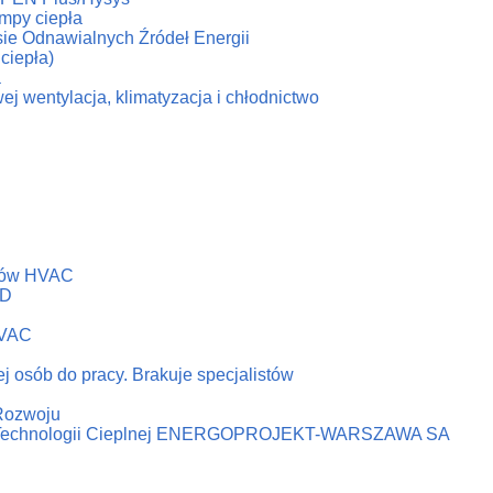
ompy ciepła
esie Odnawialnych Źródeł Energii
ciepła)
a
ej wentylacja, klimatyzacja i chłodnictwo
emów HVAC
&D
HVAC
j osób do pracy. Brakuje specjalistów
 Rozwoju
ni Technologii Cieplnej ENERGOPROJEKT-WARSZAWA SA