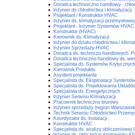
Doradca technoiczno handlowy - chłod
Inżynier ds chłodnictwa i klimatyzacji
Projektant / Konstruktor HVAC
Inżynier ds. klimatyzacji przemysłowej
Projektant - Inżynier Systemów HVAC
Konstruktor (HVAC)
Kierownik ds. Klimatyzacji
Inżynier do działu chłodnictwa i kllima
Inżynier Sprzedaży-HVAC
Doradca ds. techniczo-handlowych. P
Doradca techniczno-handlowy ds. wenty
Specjalista ds. Systemów Krytycznyc
Kierownik Produktu
Asystent projektanta
Specjalista ds. Eksploatacji System
Specjalista ds. Projektowania Ukła
Specjalista ds. Energetycznych
Inżynier Serwisu Klimatyzacji
Pracownik techniczno biurowy
Inżynier sprzedaży (region Warszawsk
Technik Serwisu Chłodnictwo Przemy
Koordynator ds. Instalacji
Konstruktor HVAC
Specjalista ds. analizy obliczeniowej
Inżynier ds. obliczeń w środowisku 