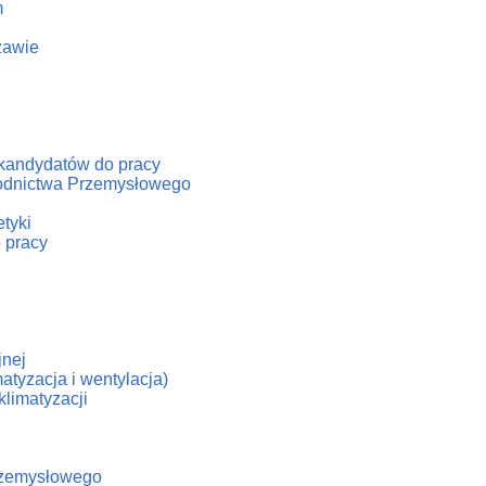
m
zawie
/kandydatów do pracy
hłodnictwa Przemysłowego
tyki
 pracy
jnej
atyzacja i wentylacja)
klimatyzacji
Przemysłowego