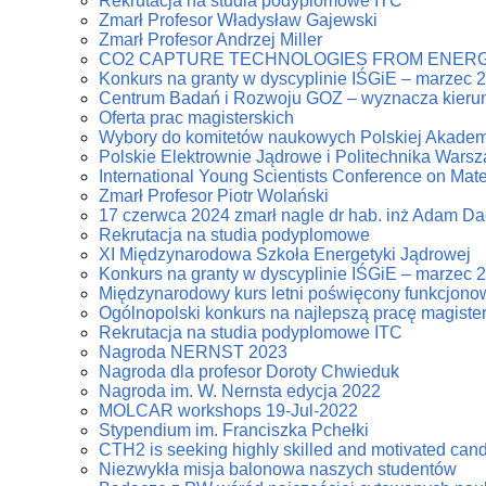
Rekrutacja na studia podyplomowe ITC
Zmarł Profesor Władysław Gajewski
Zmarł Profesor Andrzej Miller
CO2 CAPTURE TECHNOLOGIES FROM ENERG
Konkurs na granty w dyscyplinie IŚGiE – marzec 
Centrum Badań i Rozwoju GOZ – wyznacza kierun
Oferta prac magisterskich
Wybory do komitetów naukowych Polskiej Akadem
Polskie Elektrownie Jądrowe i Politechnika Wars
International Young Scientists Conference on Mat
Zmarł Profesor Piotr Wolański
17 czerwca 2024 zmarł nagle dr hab. inż Adam D
Rekrutacja na studia podyplomowe
XI Międzynarodowa Szkoła Energetyki Jądrowej
Konkurs na granty w dyscyplinie IŚGiE – marzec 
Międzynarodowy kurs letni poświęcony funkcjonowa
Ogólnopolski konkurs na najlepszą pracę magiste
Rekrutacja na studia podyplomowe ITC
Nagroda NERNST 2023
Nagroda dla profesor Doroty Chwieduk
Nagroda im. W. Nernsta edycja 2022
MOLCAR workshops 19-Jul-2022
Stypendium im. Franciszka Pchełki
CTH2 is seeking highly skilled and motivated can
Niezwykła misja balonowa naszych studentów