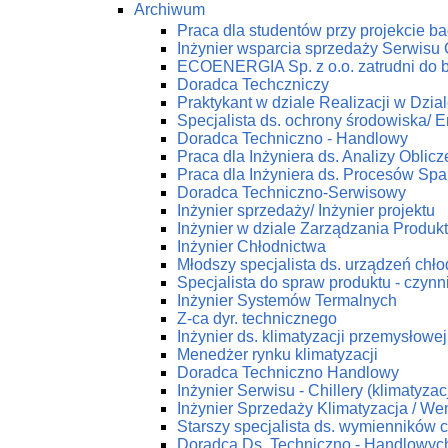
Archiwum
Praca dla studentów przy projekcie 
Inżynier wsparcia sprzedaży Serwis
ECOENERGIA Sp. z o.o. zatrudni do 
Doradca Techczniczy
Praktykant w dziale Realizacji w Dz
Specjalista ds. ochrony środowiska/ En
Doradca Techniczno - Handlowy
Praca dla Inżyniera ds. Analizy Obli
Praca dla Inżyniera ds. Procesów Spa
Doradca Techniczno-Serwisowy
Inżynier sprzedaży/ Inżynier projektu
Inżynier w dziale Zarządzania Produk
Inżynier Chłodnictwa
Młodszy specjalista ds. urządzeń chł
Specjalista do spraw produktu - czynn
Inżynier Systemów Termalnych
Z-ca dyr. technicznego
Inżynier ds. klimatyzacji przemysłowej
Menedżer rynku klimatyzacji
Doradca Techniczno Handlowy
Inżynier Serwisu - Chillery (klimatyza
Inżynier Sprzedaży Klimatyzacja / Wen
Starszy specjalista ds. wymienników c
Doradca Ds. Techniczno - Handlowych