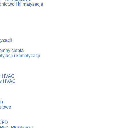
nictwo i klimatyzacja
tyzacji
ompy ciepła
lacji i klimatyzacji
h
ów HVAC
dów HVAC
i)
słowe
 CFD
ASPEN Plus/Hysys