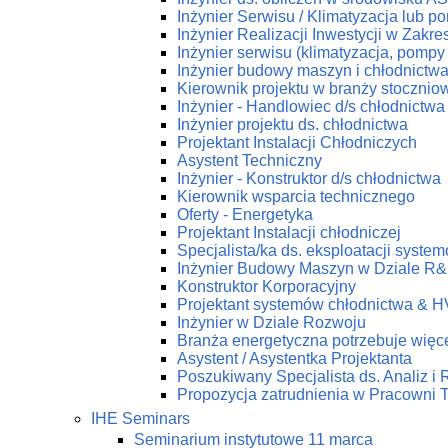
Inżynier Serwisu / Klimatyzacja lub p
Inżynier Realizacji Inwestycji w Zakr
Inżynier serwisu (klimatyzacja, pompy 
Inżynier budowy maszyn i chłodnictw
Kierownik projektu w branży stoczniow
Inżynier - Handlowiec d/s chłodnictwa
Inżynier projektu ds. chłodnictwa
Projektant Instalacji Chłodniczych
Asystent Techniczny
Inżynier - Konstruktor d/s chłodnictwa
Kierownik wsparcia technicznego
Oferty - Energetyka
Projektant Instalacji chłodniczej
Specjalista/ka ds. eksploatacji syst
Inżynier Budowy Maszyn w Dziale R
Konstruktor Korporacyjny
Projektant systemów chłodnictwa & 
Inżynier w Dziale Rozwoju
Branża energetyczna potrzebuje więce
Asystent / Asystentka Projektanta
Poszukiwany Specjalista ds. Analiz i
Propozycja zatrudnienia w Pracow
IHE Seminars
Seminarium instytutowe 11 marca