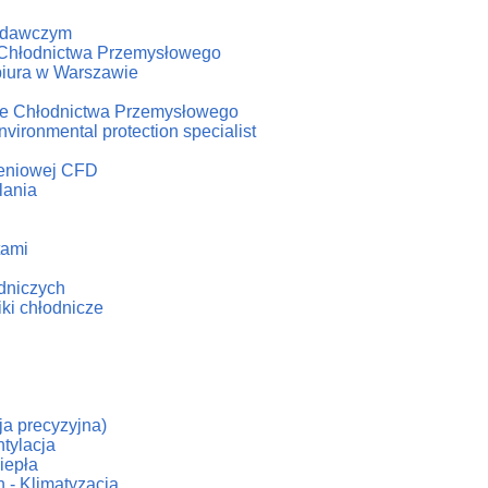
badawczym
u Chłodnictwa Przemysłowego
biura w Warszawie
iale Chłodnictwa Przemysłowego
vironmental protection specialist
czeniowej CFD
lania
tami
odniczych
iki chłodnicze
cja precyzyjna)
tylacja
iepła
 - Klimatyzacja