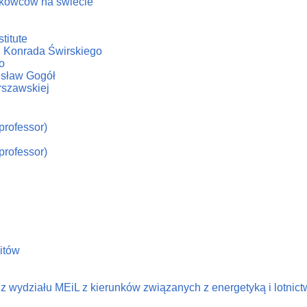
ukowców na świecie
titute
. Konrada Świrskiego
o
iesław Gogół
rszawskiej
professor)
professor)
litów
 wydziału MEiL z kierunków związanych z energetyką i lotnic