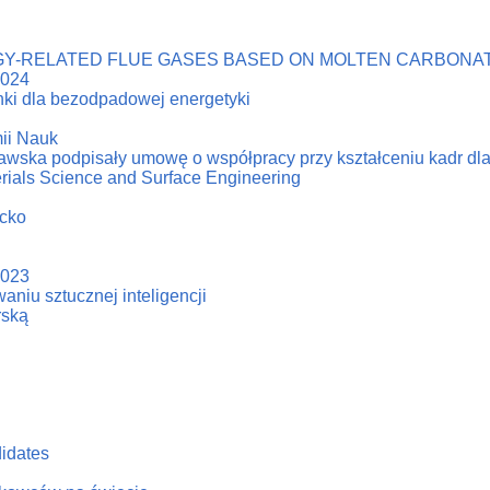
Y-RELATED FLUE GASES BASED ON MOLTEN CARBONAT
2024
ki dla bezodpadowej energetyki
ii Nauk
zawska podpisały umowę o współpracy przy kształceniu kadr dl
erials Science and Surface Engineering
acko
2023
niu sztucznej inteligencji
rską
didates