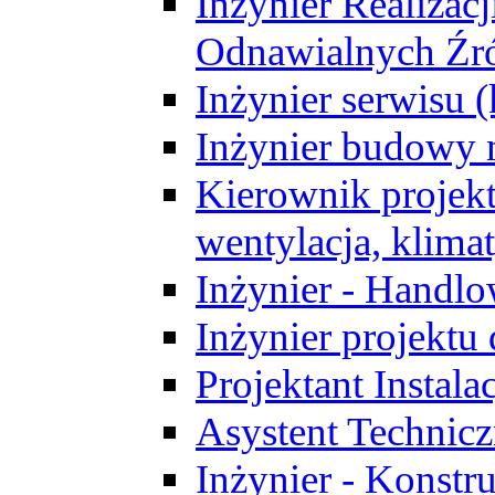
Inżynier Realizacj
Odnawialnych Źró
Inżynier serwisu 
Inżynier budowy 
Kierownik projek
wentylacja, klima
Inżynier - Handlo
Inżynier projektu
Projektant Instala
Asystent Technic
Inżynier - Konstr