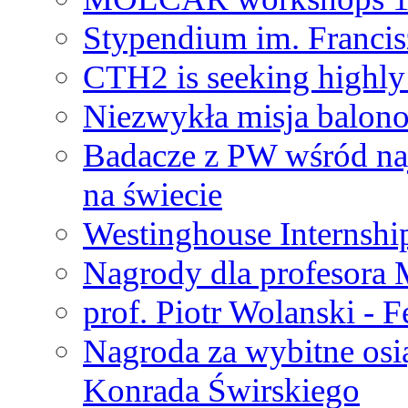
Stypendium im. Francis
CTH2 is seeking highly 
Niezwykła misja balon
Badacze z PW wśród na
na świecie
Westinghouse Internshi
Nagrody dla profesora
prof. Piotr Wolanski - 
Nagroda za wybitne osi
Konrada Świrskiego