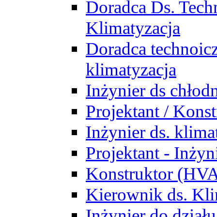
Doradca Ds. Tech
Klimatyzacja
Doradca technoic
klimatyzacja
Inżynier ds chłodn
Projektant / Kon
Inżynier ds. klim
Projektant - Inż
Konstruktor (HV
Kierownik ds. Kli
Inżynier do działu