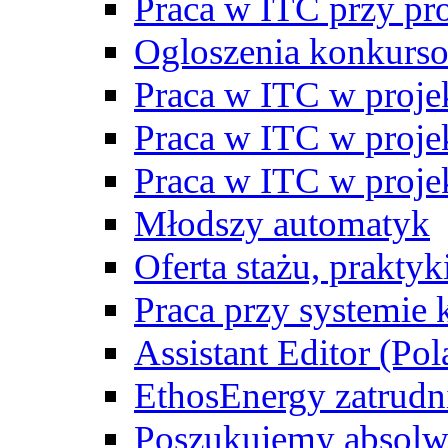
Praca w ITC przy p
Ogloszenia konkurs
Praca w ITC w proj
Praca w ITC w proj
Praca w ITC w proj
Młodszy automatyk
Oferta stażu, prakty
Praca przy systemie k
Assistant Editor (Pol
EthosEnergy zatrudn
Poszukujemy absolw