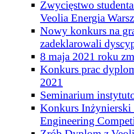
Zwycięstwo student
Veolia Energia Wars
Nowy konkurs na gr
zadeklarowali dyscy
8 maja 2021 roku zma
Konkurs prac dyplo
2021
Seminarium instytut
Konkurs Inżyniersk
Engineering Competi
Zrób Dyplom z Veoli