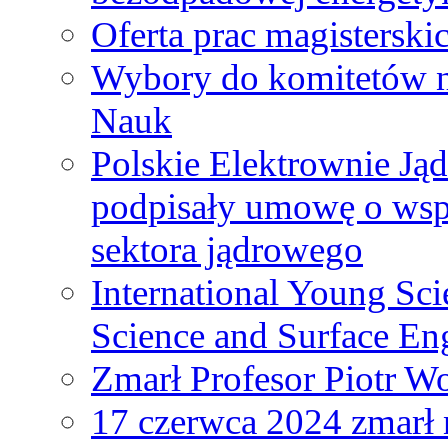
Oferta prac magisterski
Wybory do komitetów n
Nauk
Polskie Elektrownie Ją
podpisały umowę o wspó
sektora jądrowego
International Young Sci
Science and Surface En
Zmarł Profesor Piotr W
17 czerwca 2024 zmarł 