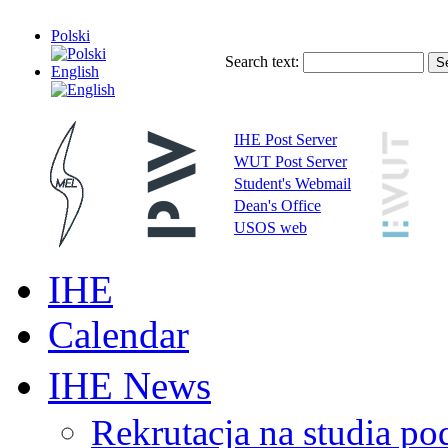
Polski
Search text:
English
IHE Post Server
WUT Post Server
Student's Webmail
Dean's Office
USOS web
IHE
Calendar
IHE News
Rekrutacja na studia 