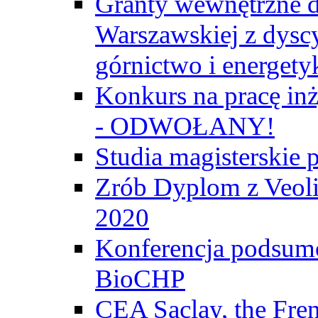
Granty wewnętrzne d
Warszawskiej z dyscy
górnictwo i energety
Konkurs na pracę inż
- ODWOŁANY!
Studia magisterski
Zrób Dyplom z Veoli
2020
Konferencja podsumo
BioCHP
CEA Saclay, the Fre