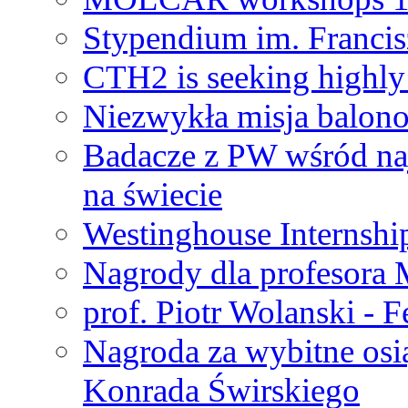
Stypendium im. Francis
CTH2 is seeking highly 
Niezwykła misja balon
Badacze z PW wśród na
na świecie
Westinghouse Internshi
Nagrody dla profesora
prof. Piotr Wolanski - 
Nagroda za wybitne osi
Konrada Świrskiego