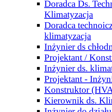
Doradca Ds. Tech
Klimatyzacja
Doradca technoic
klimatyzacja
Inżynier ds chłodn
Projektant / Kon
Inżynier ds. klim
Projektant - Inż
Konstruktor (HV
Kierownik ds. Kli
Inżynier do działu