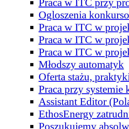
Praca w ITC przy p
Ogloszenia konkurs
Praca w ITC w proj
Praca w ITC w proj
Praca w ITC w proj
Młodszy automatyk
Oferta stażu, prakty
Praca przy systemie k
Assistant Editor (Pol
EthosEnergy zatrudn
Poszukujemy absolw