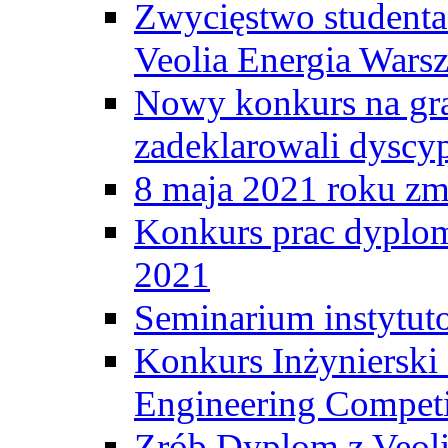
Zwycięstwo student
Veolia Energia Wars
Nowy konkurs na gr
zadeklarowali dyscy
8 maja 2021 roku zma
Konkurs prac dyplo
2021
Seminarium instytut
Konkurs Inżyniersk
Engineering Competi
Zrób Dyplom z Veoli