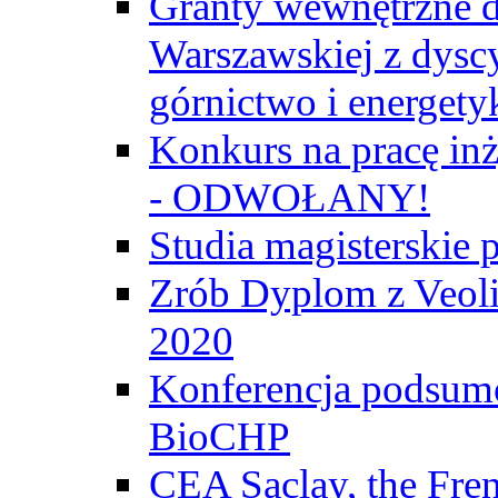
Granty wewnętrzne d
Warszawskiej z dyscy
górnictwo i energety
Konkurs na pracę inż
- ODWOŁANY!
Studia magisterski
Zrób Dyplom z Veoli
2020
Konferencja podsumo
BioCHP
CEA Saclay, the Fre