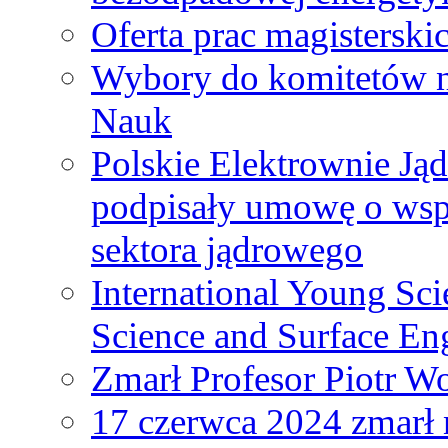
Oferta prac magisterski
Wybory do komitetów n
Nauk
Polskie Elektrownie Ją
podpisały umowę o wspó
sektora jądrowego
International Young Sci
Science and Surface En
Zmarł Profesor Piotr W
17 czerwca 2024 zmarł 