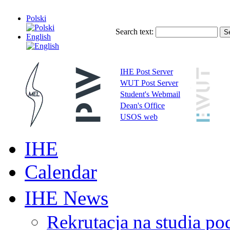
Polski
Search text:
English
IHE Post Server
WUT Post Server
Student's Webmail
Dean's Office
USOS web
IHE
Calendar
IHE News
Rekrutacja na studia 