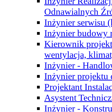
Inżynier Realizacj
Odnawialnych Źró
Inżynier serwisu 
Inżynier budowy 
Kierownik projek
wentylacja, klima
Inżynier - Handlo
Inżynier projektu
Projektant Instala
Asystent Technic
Inżynier - Konstr