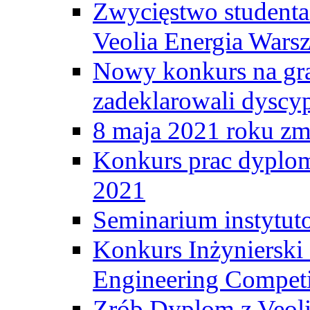
Zwycięstwo student
Veolia Energia Wars
Nowy konkurs na gr
zadeklarowali dyscy
8 maja 2021 roku zma
Konkurs prac dyplo
2021
Seminarium instytut
Konkurs Inżyniersk
Engineering Competi
Zrób Dyplom z Veoli