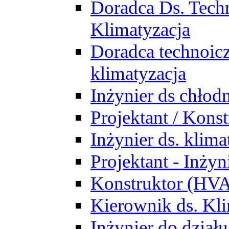
Doradca Ds. Tech
Klimatyzacja
Doradca technoic
klimatyzacja
Inżynier ds chłodn
Projektant / Kon
Inżynier ds. klim
Projektant - Inż
Konstruktor (HV
Kierownik ds. Kli
Inżynier do działu