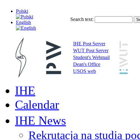
Polski
Search text:
English
IHE Post Server
WUT Post Server
Student's Webmail
Dean's Office
USOS web
IHE
Calendar
IHE News
Rekrutacja na studia 