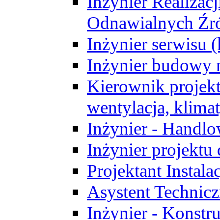
Inżynier Realizacj
Odnawialnych Źró
Inżynier serwisu 
Inżynier budowy 
Kierownik projek
wentylacja, klima
Inżynier - Handlo
Inżynier projektu
Projektant Instala
Asystent Technic
Inżynier - Konstr