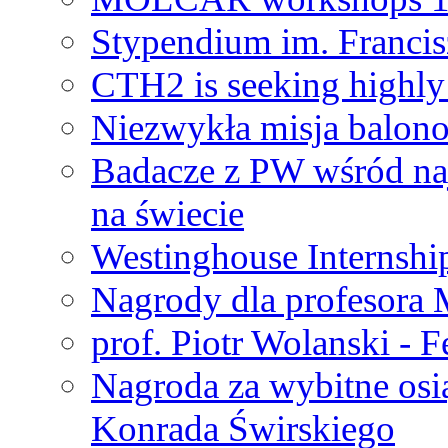
Stypendium im. Francis
CTH2 is seeking highly 
Niezwykła misja balon
Badacze z PW wśród na
na świecie
Westinghouse Internshi
Nagrody dla profesora
prof. Piotr Wolanski - 
Nagroda za wybitne osi
Konrada Świrskiego