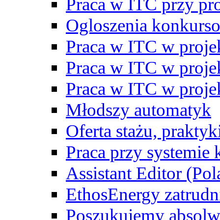
Praca w ITC przy p
Ogloszenia konkurs
Praca w ITC w proj
Praca w ITC w proj
Praca w ITC w proj
Młodszy automatyk
Oferta stażu, prakty
Praca przy systemie k
Assistant Editor (Pol
EthosEnergy zatrudn
Poszukujemy absolw