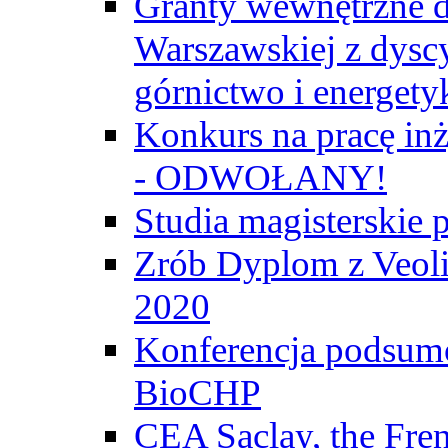
Granty wewnętrzne d
Warszawskiej z dyscy
górnictwo i energety
Konkurs na pracę inż
- ODWOŁANY!
Studia magisterski
Zrób Dyplom z Veoli
2020
Konferencja podsumo
BioCHP
CEA Saclay, the Fre