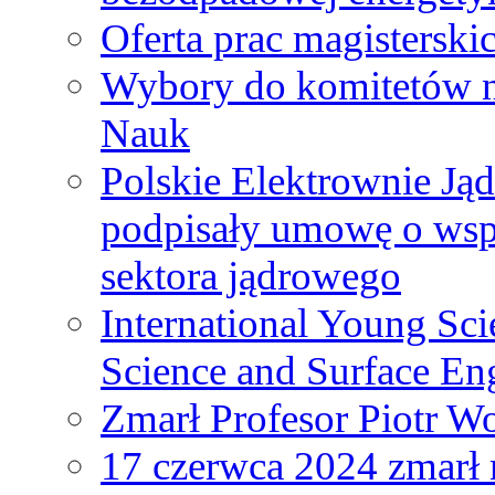
Oferta prac magisterski
Wybory do komitetów n
Nauk
Polskie Elektrownie Ją
podpisały umowę o wspó
sektora jądrowego
International Young Sci
Science and Surface En
Zmarł Profesor Piotr W
17 czerwca 2024 zmarł 