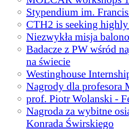
Stypendium im. Francis
CTH2 is seeking highly 
Niezwykła misja balon
Badacze z PW wśród na
na świecie
Westinghouse Internshi
Nagrody dla profesora
prof. Piotr Wolanski - 
Nagroda za wybitne osi
Konrada Świrskiego