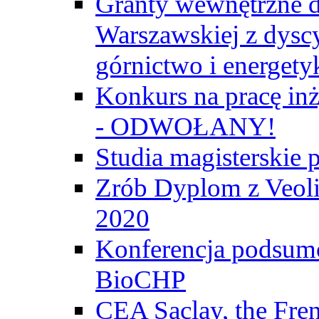
Granty wewnętrzne d
Warszawskiej z dyscy
górnictwo i energety
Konkurs na pracę inż
- ODWOŁANY!
Studia magisterski
Zrób Dyplom z Veoli
2020
Konferencja podsumo
BioCHP
CEA Saclay, the Fre