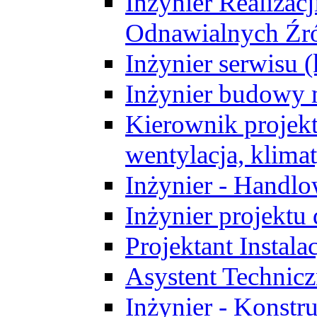
Inżynier Realizacj
Odnawialnych Źró
Inżynier serwisu 
Inżynier budowy 
Kierownik projek
wentylacja, klima
Inżynier - Handlo
Inżynier projektu
Projektant Instala
Asystent Technic
Inżynier - Konstr