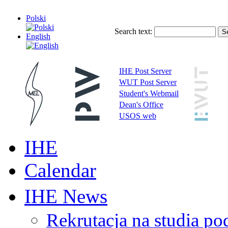
Polski
Search text:
English
IHE Post Server
WUT Post Server
Student's Webmail
Dean's Office
USOS web
IHE
Calendar
IHE News
Rekrutacja na studia 