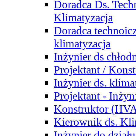
Doradca Ds. Tech
Klimatyzacja
Doradca technoic
klimatyzacja
Inżynier ds chłodn
Projektant / Kon
Inżynier ds. klim
Projektant - Inż
Konstruktor (HV
Kierownik ds. Kli
Inżynier do działu