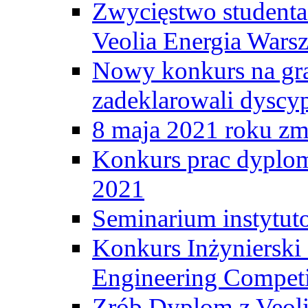
Zwycięstwo student
Veolia Energia Wars
Nowy konkurs na gr
zadeklarowali dyscy
8 maja 2021 roku zma
Konkurs prac dyplo
2021
Seminarium instytut
Konkurs Inżyniersk
Engineering Competi
Zrób Dyplom z Veoli