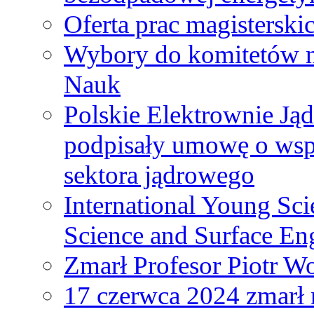
Oferta prac magisterski
Wybory do komitetów n
Nauk
Polskie Elektrownie Ją
podpisały umowę o wspó
sektora jądrowego
International Young Sci
Science and Surface En
Zmarł Profesor Piotr W
17 czerwca 2024 zmarł 