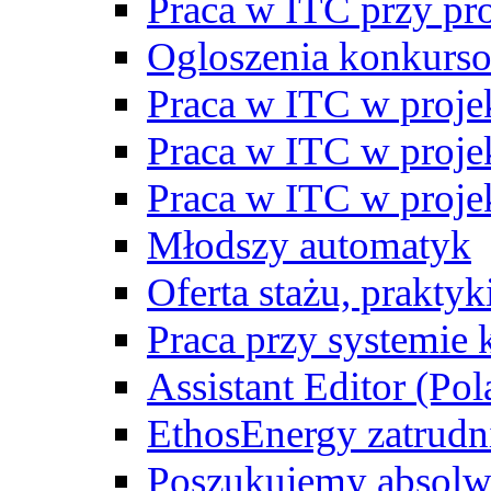
Praca w ITC przy p
Ogloszenia konkurs
Praca w ITC w proj
Praca w ITC w proj
Praca w ITC w proj
Młodszy automatyk
Oferta stażu, prakty
Praca przy systemie k
Assistant Editor (Pol
EthosEnergy zatrudn
Poszukujemy absolw