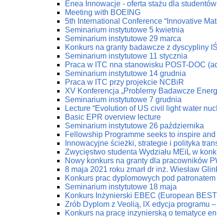
Enea Innowacje - oferta stażu dla studentów 
Meeting with BOEING
5th International Conference “Innovative Mat
Seminarium instytutowe 5 kwietnia
Seminarium instytutowe 29 marca
Konkurs na granty badawcze z dyscypliny I
Seminarium instytutowe 11 stycznia
Praca w ITC nna stanowisku POST-DOC (ad
Seminarium instytutowe 14 grudnia
Praca w ITC przy projekcie NCBiR
XV Konferencja „Problemy Badawcze Energe
Seminarium instytutowe 7 grudnia
Lecture “Evolution of US civil light water nu
Basic EPR overview lecture
Seminarium instytutowe 26 października
Fellowship Programme seeks to inspire and 
Innowacyjne ścieżki, strategie i polityka tr
Zwycięstwo studenta Wydziału MEiL w konk
Nowy konkurs na granty dla pracowników PW
8 maja 2021 roku zmarł dr inż. Wiesław Glin
Konkurs prac dyplomowych pod patronatem
Seminarium instytutowe 18 maja
Konkurs Inżynierski EBEC (European BEST 
Zrób Dyplom z Veolią, IX edycja programu 
Konkurs na pracę inzynierską o tematyce en