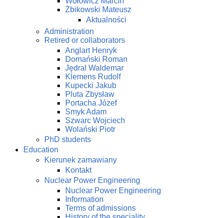
Wołowicz Marcin
Żbikowski Mateusz
Aktualności
Administration
Retired or collaborators
Anglart Henryk
Domański Roman
Jędral Waldemar
Klemens Rudolf
Kupecki Jakub
Pluta Zbysław
Portacha Józef
Smyk Adam
Szwarc Wojciech
Wolański Piotr
PhD students
Education
Kierunek zamawiany
Kontakt
Nuclear Power Engineering
Nuclear Power Engineering
Information
Terms of admissions
History of the speciality