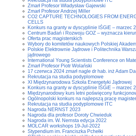
Rekrutacja na studia podyplomowe ITC
Zmarł Profesor Władysław Gajewski
Zmarł Profesor Andrzej Miller
CO2 CAPTURE TECHNOLOGIES FROM ENERG
CELLS
Konkurs na granty w dyscyplinie IŚGiE – marzec 
Centrum Badań i Rozwoju GOZ – wyznacza kierun
Oferta prac magisterskich
Wybory do komitetów naukowych Polskiej Akadem
Polskie Elektrownie Jądrowe i Politechnika Warsz
jądrowego
International Young Scientists Conference on Mat
Zmarł Profesor Piotr Wolański
17 czerwca 2024 zmarł nagle dr hab. inż Adam D
Rekrutacja na studia podyplomowe
XI Międzynarodowa Szkoła Energetyki Jądrowej
Konkurs na granty w dyscyplinie IŚGiE – marzec 
Międzynarodowy kurs letni poświęcony funkcjonowa
Ogólnopolski konkurs na najlepszą pracę magiste
Rekrutacja na studia podyplomowe ITC
Nagroda NERNST 2023
Nagroda dla profesor Doroty Chwieduk
Nagroda im. W. Nernsta edycja 2022
MOLCAR workshops 19-Jul-2022
Stypendium im. Franciszka Pchełki