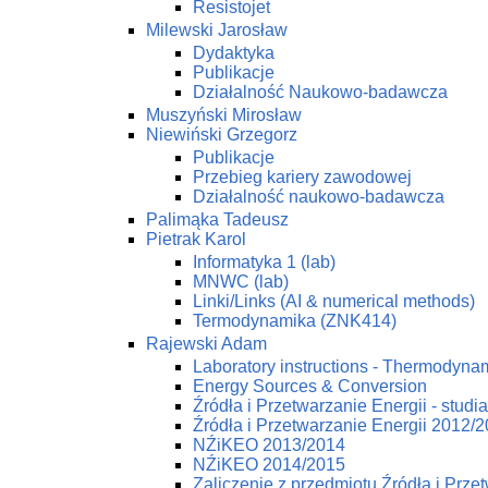
Resistojet
Milewski Jarosław
Dydaktyka
Publikacje
Działalność Naukowo-badawcza
Muszyński Mirosław
Niewiński Grzegorz
Publikacje
Przebieg kariery zawodowej
Działalność naukowo-badawcza
Palimąka Tadeusz
Pietrak Karol
Informatyka 1 (lab)
MNWC (lab)
Linki/Links (AI & numerical methods)
Termodynamika (ZNK414)
Rajewski Adam
Laboratory instructions - Thermodynam
Energy Sources & Conversion
Źródła i Przetwarzanie Energii - studi
Źródła i Przetwarzanie Energii 2012/
NŹiKEO 2013/2014
NŹiKEO 2014/2015
Zaliczenie z przedmiotu Źródła i Prze