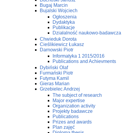
Bugaj Marcin
Bujalski Wojciech
Ogłoszenia
Dydaktyka
Publikacje
Działalność naukowo-badawcza
Chwieduk Dorota
Cieślikiewicz Łukasz
Darnowski Piotr
Informatyka 1 2015/2016
Publications and Achievments
Dybiński Olaf
Furmański Piotr
Futyma Kamil
Gieras Marian
Grzebielec Andrzej
The subject of research
Major expertise
Organization activity
Projekty badawcze
Publications
Prizes and awards
Plan zajęć
Diploma thesis