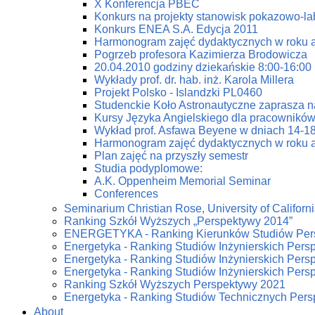
X Konferencja PBEC
Konkurs na projekty stanowisk pokazowo-la
Konkurs ENEA S.A. Edycja 2011
Harmonogram zajęć dydaktycznych w roku 
Pogrzeb profesora Kazimierza Brodowicza
20.04.2010 godziny dziekańskie 8:00-16:00
Wykłady prof. dr. hab. inż. Karola Millera
Projekt Polsko - Islandzki PL0460
Studenckie Koło Astronautyczne zaprasza n
Kursy Języka Angielskiego dla pracowników
Wykład prof. Asfawa Beyene w dniach 14-18
Harmonogram zajęć dydaktycznych w roku 
Plan zajęć na przyszły semestr
Studia podyplomowe:
A.K. Oppenheim Memorial Seminar
Conferences
Seminarium Christian Rose, University of Californi
Ranking Szkół Wyższych „Perspektywy 2014”
ENERGETYKA - Ranking Kierunków Studiów Per
Energetyka - Ranking Studiów Inżynierskich Pers
Energetyka - Ranking Studiów Inżynierskich Pers
Energetyka - Ranking Studiów Inżynierskich Pers
Ranking Szkół Wyższych Perspektywy 2021
Energetyka - Ranking Studiów Technicznych Per
About