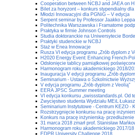
Cooperation between NCBJ and JAEA on HTG
Bilet za horyzont – konkurs stypendialny dla
Młodzi Innowacyjni dla PGNiG – V edycja
Serpent seminar by Professor Jaakko Lepp
Politechnika Warszawska i Framatome podp
Praktyka w firmie Johnson Controls
Studia doktoranckie na Uniwersytecie Bord
Praktyki studenckie w NCBJ
Staż w Enea Innowacje
Rusza VI edycja programu „Zrób dyplom z V
H2020 Energy Event: Enhancing French-Poli
Odsłonięcie tablicy pamiątkowej poświęco
Harmonogram roku akademickiego 2018/20
Inauguracja V edycji programu „Zrób dyplom
Seminarium - Ustawa o Szkolnictwie Wyżs
V edycja programu „Zrób dyplom z Veolią”
EERA JPSC Summer meeting
VI edycja konkursu „swissstandards.pl. Od teo
Zwycięstwo studenta Wydziału MEiL Łukas
Seminarium Instytutowe - Centrum KEZO - 
Rozstrzygnięcie konkursu na pracę inżynier
Konkurs na pracę inżynierską- przedłużenie 
31 marca 2018 zmarł prof. Stanisław Mańko
Harmonogram roku akademickiego 2017/18
EDPR University Challenge 2018