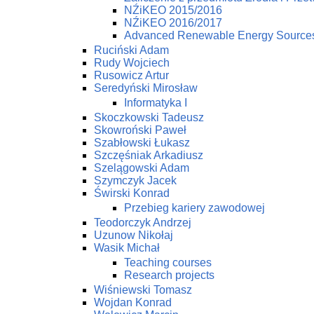
NŹiKEO 2015/2016
NŹiKEO 2016/2017
Advanced Renewable Energy Source
Ruciński Adam
Rudy Wojciech
Rusowicz Artur
Seredyński Mirosław
Informatyka I
Skoczkowski Tadeusz
Skowroński Paweł
Szabłowski Łukasz
Szczęśniak Arkadiusz
Szelągowski Adam
Szymczyk Jacek
Świrski Konrad
Przebieg kariery zawodowej
Teodorczyk Andrzej
Uzunow Nikołaj
Wasik Michał
Teaching courses
Research projects
Wiśniewski Tomasz
Wojdan Konrad