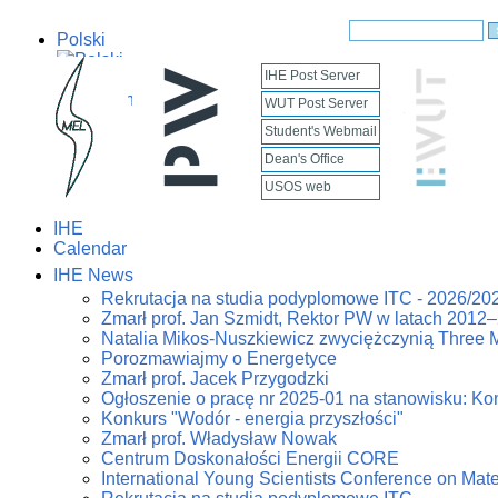
Polski
IHE Post Server
English
WUT Post Server
Student's Webmail
Dean's Office
USOS web
IHE
Calendar
IHE News
Rekrutacja na studia podyplomowe ITC - 2026/20
Zmarł prof. Jan Szmidt, Rektor PW w latach 2012
Natalia Mikos-Nuszkiewicz zwyciężczynią Three 
Porozmawiajmy o Energetyce
Zmarł prof. Jacek Przygodzki
Ogłoszenie o pracę nr 2025-01 na stanowisku: Kon
Konkurs "Wodór - energia przyszłości"
Zmarł prof. Władysław Nowak
Centrum Doskonałości Energii CORE
International Young Scientists Conference on Mat