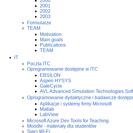
2000
2001
2002
2003
Formularze
TEAM
Motivation
Main goals
Publications
TEAM
IT
Poczta ITC
Oprogramowanie dostępne w ITC
EBSILON
Aspen HYSYS
GateCycle
AVL Advanced Simulation Technologies Sof
Oprogramowanie dydaktyczne i badawcze dostę
Aplikacje i systemy firmy Microsoft
Matlab
LabView
Microsoft Azure Dev Tools for Teaching
Moodle - materiały dla studentów
Sieci Wi-Fi