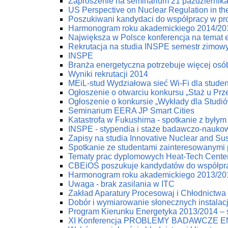
Zaproszenie na seminarium 21 październik
US Perspective on Nuclear Regulation in th
Poszukiwani kandydaci do współpracy w pr
Harmonogram roku akademickiego 2014/20
Największa w Polsce konferencja na temat e
Rekrutacja na studia INSPE semestr zimow
INSPE
Branża energetyczna potrzebuje więcej osób
Wyniki rekrutacji 2014
MEiL-stud Wydziałowa sieć Wi-Fi dla stude
Ogłoszenie o otwarciu konkursu „Staż u Pr
Ogłoszenie o konkursie „Wykłady dla Studi
Seminarium EERA JP Smart Cities
Katastrofa w Fukushima - spotkanie z byłym
INSPE - stypendia i staże badawczo-nauko
Zapisy na studia Innovative Nuclear and Su
Spotkanie ze studentami zainteresowanymi
Tematy prac dyplomowych Heat-Tech Cente
CBEiOŚ poszukuje kandydatów do współpr
Harmonogram roku akademickiego 2013/20
Uwaga - brak zasilania w ITC
Zakład Aparatury Procesowaj i Chłodnictwa 
Dobór i wymiarowanie słonecznych instala
Program Kierunku Energetyka 2013/2014 – s
XI Konferencja PROBLEMY BADAWCZE 