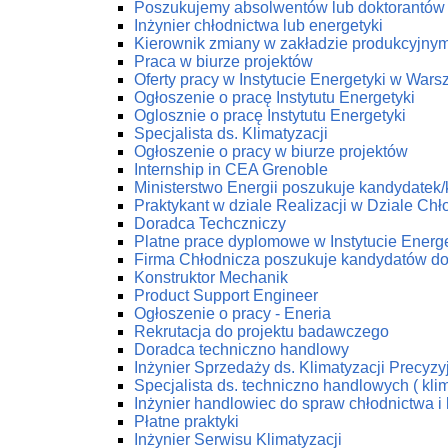
Poszukujemy absolwentów lub doktorantów z
Inżynier chłodnictwa lub energetyki
Kierownik zmiany w zakładzie produkcyjny
Praca w biurze projektów
Oferty pracy w Instytucie Energetyki w Wars
Ogłoszenie o pracę Instytutu Energetyki
Oglosznie o pracę Instytutu Energetyki
Specjalista ds. Klimatyzacji
Ogłoszenie o pracy w biurze projektów
Internship in CEA Grenoble
Ministerstwo Energii poszukuje kandydatek
Praktykant w dziale Realizacji w Dziale C
Doradca Techczniczy
Platne prace dyplomowe w Instytucie Energe
Firma Chłodnicza poszukuje kandydatów do
Konstruktor Mechanik
Product Support Engineer
Ogłoszenie o pracy - Eneria
Rekrutacja do projektu badawczego
Doradca techniczno handlowy
Inżynier Sprzedaży ds. Klimatyzacji Precyzy
Specjalista ds. techniczno handlowych ( klim
Inżynier handlowiec do spraw chłodnictwa i 
Płatne praktyki
Inżynier Serwisu Klimatyzacji