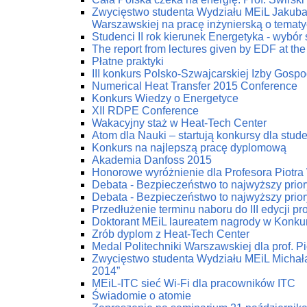
Zwycięstwo studenta Wydziału MEiL Jakuba 
Warszawskiej na pracę inżynierską o tematy
Studenci II rok kierunek Energetyka - wybór
The report from lectures given by EDF at the
Płatne praktyki
III konkurs Polsko-Szwajcarskiej Izby Gospod
Numerical Heat Transfer 2015 Conference
Konkurs Wiedzy o Energetyce
XII RDPE Conference
Wakacyjny staż w Heat-Tech Center
Atom dla Nauki – startują konkursy dla stu
Konkurs na najlepszą pracę dyplomową
Akademia Danfoss 2015
Honorowe wyróżnienie dla Profesora Piotr
Debata - Bezpieczeństwo to najwyższy prior
Debata - Bezpieczeństwo to najwyższy prior
Przedłużenie terminu naboru do III edycji p
Doktorant MEiL laureatem nagrody w Konku
Zrób dyplom z Heat-Tech Center
Medal Politechniki Warszawskiej dla prof. P
Zwycięstwo studenta Wydziału MEiL Michał
2014”
MEiL-ITC sieć Wi-Fi dla pracowników ITC
Świadomie o atomie