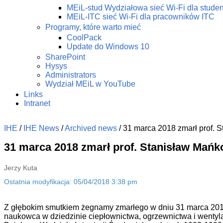
MEiL-stud Wydziałowa sieć Wi-Fi dla stude
MEiL-ITC sieć Wi-Fi dla pracowników ITC
Programy, które warto mieć
CoolPack
Update do Windows 10
SharePoint
Hysys
Administrators
Wydział MEiL w YouTube
Links
Intranet
IHE
/
IHE News
/
Archived news
/
31 marca 2018 zmarł prof. 
31 marca 2018 zmarł prof. Stanisław Mańk
Jerzy Kuta
Ostatnia modyfikacja: 05/04/2018 3:38 pm
Z głębokim smutkiem żegnamy zmarłego w dniu 31 marca 201
naukowca w dziedzinie ciepłownictwa, ogrzewnictwa i wentyla