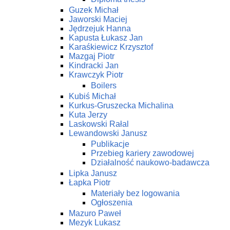
Guzek Michał
Jaworski Maciej
Jędrzejuk Hanna
Kapusta Łukasz Jan
Karaśkiewicz Krzysztof
Mazgaj Piotr
Kindracki Jan
Krawczyk Piotr
Boilers
Kubiś Michał
Kurkus-Gruszecka Michalina
Kuta Jerzy
Laskowski Rałal
Lewandowski Janusz
Publikacje
Przebieg kariery zawodowej
Działalność naukowo-badawcza
Lipka Janusz
Łapka Piotr
Materiały bez logowania
Ogłoszenia
Mazuro Paweł
Mezyk Lukasz