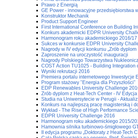
Prawo z Energią
GE Power - innowacyjne przedsiębiorstwa w 
Konstruktor Mechanik
Product Support Engineer
First International Conference on Building
Konkurs akademicki EDPR University Chal
Harmonogram roku akademickiego 2016/17
Sukces w konkursie EDPR University Chal
Nagrody w IV edycji konkursu „Zrób dyplom 
Zaproszenie na uroczystość inauguracji
Nagrody Polskiego Towarzystwa Nukleonic
COST Action TU1025 - Building Integration 
Wyniki rekrutacji 2016
Premiera portalu internetowego Inwestycje
Program stażowy "Energia dla Przyszłości"
EDP Renewables University Challenge 2016
Zrób dyplom z Heat-Tech Center - IV Edycja
Studia na Uniwersytecie w Perugii - Aktuali
Konkurs na najlepszą pracę magisterską i d
Wykład - The Rise of High Performance Scien
EDPR University Challenge 2016
Harmonogram roku akademickiego 2015/20
Hamownia silnika turbinowo-śmigłowego G
II edycja programu „Doktoraty z Heat-Tech C
Cała Polska czeka na energię. Prof. Świrski