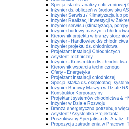
Specjalista ds. analizy obliczeniowej
Inżynier ds. obliczeń w środowisku 
Inżynier Serwisu / Klimatyzacja lub p
Inżynier Realizacji Inwestycji w Zakr
Inżynier serwisu (klimatyzacja, pompy 
Inżynier budowy maszyn i chłodnictw
Kierownik projektu w branży stoczniow
Inżynier - Handlowiec d/s chłodnictwa
Inżynier projektu ds. chłodnictwa
Projektant Instalacji Chłodniczych
Asystent Techniczny
Inżynier - Konstruktor d/s chłodnictwa
Kierownik wsparcia technicznego
Oferty - Energetyka
Projektant Instalacji chłodniczej
Specjalista/ka ds. eksploatacji syst
Inżynier Budowy Maszyn w Dziale R
Konstruktor Korporacyjny
Projektant systemów chłodnictwa & 
Inżynier w Dziale Rozwoju
Branża energetyczna potrzebuje więce
Asystent / Asystentka Projektanta
Poszukiwany Specjalista ds. Analiz i
Propozycja zatrudnienia w Pracow