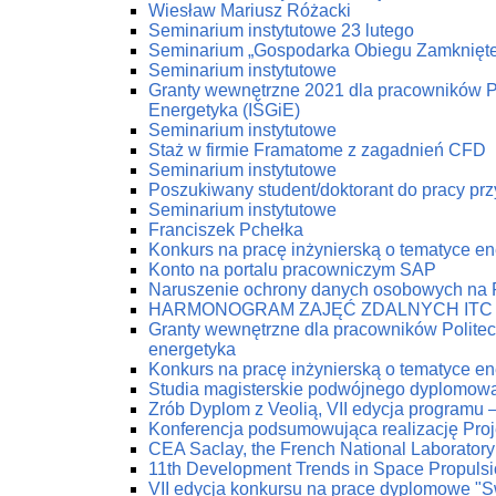
Wiesław Mariusz Różacki
Seminarium instytutowe 23 lutego
Seminarium „Gospodarka Obiegu Zamknięt
Seminarium instytutowe
Granty wewnętrzne 2021 dla pracowników Pol
Energetyka (IŚGiE)
Seminarium instytutowe
Staż w firmie Framatome z zagadnień CFD
Seminarium instytutowe
Poszukiwany student/doktorant do pracy prz
Seminarium instytutowe
Franciszek Pchełka
Konkurs na pracę inżynierską o tematyce 
Konto na portalu pracowniczym SAP
Naruszenie ochrony danych osobowych na
HARMONOGRAM ZAJĘĆ ZDALNYCH ITC
Granty wewnętrzne dla pracowników Politech
energetyka
Konkurs na pracę inżynierską o tematyce 
Studia magisterskie podwójnego dyplomow
Zrób Dyplom z Veolią, VII edycja programu 
Konferencja podsumowująca realizację Pro
CEA Saclay, the French National Laboratory
11th Development Trends in Space Propuls
VII edycja konkursu na prace dyplomowe "Swi