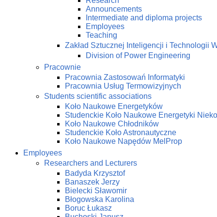
Research
Announcements
Intermediate and diploma projects
Employees
Teaching
Zakład Sztucznej Inteligencji i Technologi
Division of Power Engineering
Pracownie
Pracownia Zastosowań Informatyki
Pracownia Usług Termowizyjnych
Students scientific associations
Koło Naukowe Energetyków
Studenckie Koło Naukowe Energetyki Niek
Koło Naukowe Chłodników
Studenckie Koło Astronautyczne
Koło Naukowe Napędów MelProp
Employees
Researchers and Lecturers
Badyda Krzysztof
Banaszek Jerzy
Bielecki Sławomir
Błogowska Karolina
Boruc Łukasz
Buchoski Janusz