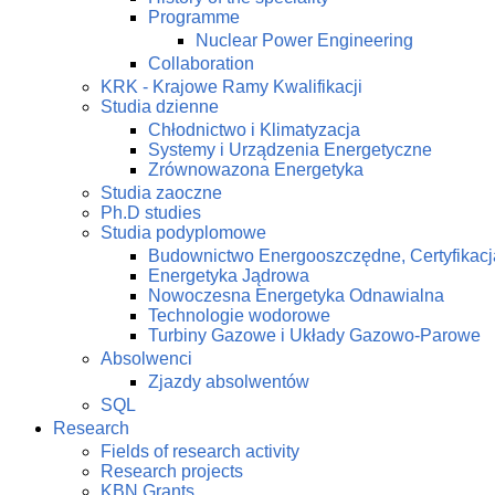
Programme
Nuclear Power Engineering
Collaboration
KRK - Krajowe Ramy Kwalifikacji
Studia dzienne
Chłodnictwo i Klimatyzacja
Systemy i Urządzenia Energetyczne
Zrównowazona Energetyka
Studia zaoczne
Ph.D studies
Studia podyplomowe
Budownictwo Energooszczędne, Certyfikacj
Energetyka Jądrowa
Nowoczesna Energetyka Odnawialna
Technologie wodorowe
Turbiny Gazowe i Układy Gazowo-Parowe
Absolwenci
Zjazdy absolwentów
SQL
Research
Fields of research activity
Research projects
KBN Grants