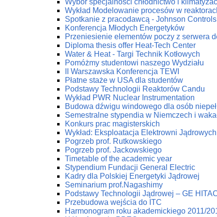
Wybór specjalności chłodnictwo i klimatyzac
Wykład Modelowanie procesów w reaktorac
Spotkanie z pracodawcą - Johnson Controls 
Konferencja Młodych Energetyków
Przeniesienie elementów poczy z serwera 
Diploma thesis offer Heat-Tech Center
Water & Heat - Targi Technik Kotłowych
Pomóżmy studentowi naszego Wydziału
II Warszawska Konferencja TEWI
Płatne staże w USA dla studentów
Podstawy Technologii Reaktorów Candu
Wykład PWR Nuclear Instrumentation
Budowa dźwigu windowego dla osób niepe
Semestralne stypendia w Niemczech i waka
Konkurs prac magisterskich
Wykład: Eksploatacja Elektrowni Jądrowych
Pogrzeb prof. Rutkowskiego
Pogrzeb prof. Jackowskiego
Timetable of the academic year
Stypendium Fundacji General Electric
Kadry dla Polskiej Energetyki Jądrowej
Seminarium prof.Nagashimy
Podstawy Technologii Jądrowej – GE HITA
Przebudowa wejścia do ITC
Harmonogram roku akademickiego 2011/20