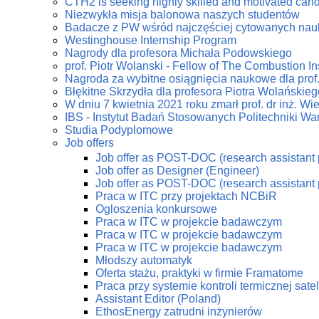
CTH2 is seeking highly skilled and motivated can
Niezwykła misja balonowa naszych studentów
Badacze z PW wśród najczęściej cytowanych na
Westinghouse Internship Program
Nagrody dla profesora Michała Podowskiego
prof. Piotr Wolanski - Fellow of The Combustion Ins
Nagroda za wybitne osiągnięcia naukowe dla prof
Błękitne Skrzydła dla profesora Piotra Wolańskieg
W dniu 7 kwietnia 2021 roku zmarł prof. dr inż. W
IBS - Instytut Badań Stosowanych Politechniki Wa
Studia Podyplomowe
Job offers
Job offer as POST-DOC (research assistant 
Job offer as Designer (Engineer)
Job offer as POST-DOC (research assistant 
Praca w ITC przy projektach NCBiR
Ogloszenia konkursowe
Praca w ITC w projekcie badawczym
Praca w ITC w projekcie badawczym
Praca w ITC w projekcie badawczym
Młodszy automatyk
Oferta stażu, praktyki w firmie Framatome
Praca przy systemie kontroli termicznej sate
Assistant Editor (Poland)
EthosEnergy zatrudni inżynierów