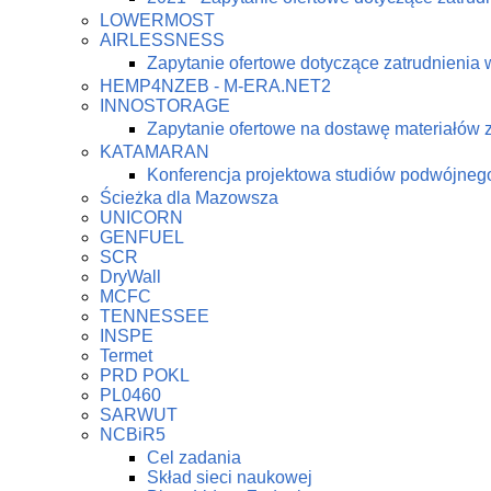
LOWERMOST
AIRLESSNESS
Zapytanie ofertowe dotyczące zatrudnienia 
HEMP4NZEB - M-ERA.NET2
INNOSTORAGE
Zapytanie ofertowe na dostawę materiałów
KATAMARAN
Konferencja projektowa studiów podwójne
Ścieżka dla Mazowsza
UNICORN
GENFUEL
SCR
DryWall
MCFC
TENNESSEE
INSPE
Termet
PRD POKL
PL0460
SARWUT
NCBiR5
Cel zadania
Skład sieci naukowej