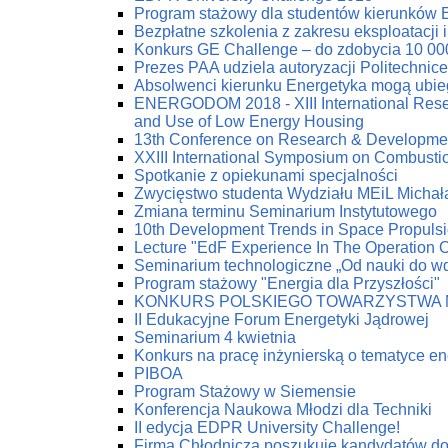
Program stażowy dla studentów kierunków 
Bezpłatne szkolenia z zakresu eksploatacji 
Konkurs GE Challenge – do zdobycia 10 00
Prezes PAA udziela autoryzacji Politechnic
Absolwenci kierunku Energetyka mogą ubie
ENERGODOM 2018 - XIII International Resea
and Use of Low Energy Housing
13th Conference on Research & Developmen
XXIII International Symposium on Combust
Spotkanie z opiekunami specjalności
Zwycięstwo studenta Wydziału MEiL Michał
Zmiana terminu Seminarium Instytutowego
10th Development Trends in Space Propuls
Lecture "EdF Experience In The Operation Of
Seminarium technologiczne „Od nauki do w
Program stażowy "Energia dla Przyszłości"
KONKURS POLSKIEGO TOWARZYSTWA 
II Edukacyjne Forum Energetyki Jądrowej
Seminarium 4 kwietnia
Konkurs na pracę inżynierską o tematyce en
PIBOA
Program Stażowy w Siemensie
Konferencja Naukowa Młodzi dla Techniki
II edycja EDPR University Challenge!
Firma Chłodnicza poszukuje kandydatów do