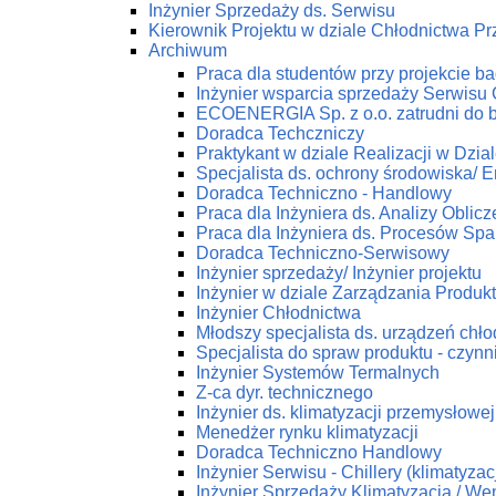
Inżynier Sprzedaży ds. Serwisu
Kierownik Projektu w dziale Chłodnictwa 
Archiwum
Praca dla studentów przy projekcie 
Inżynier wsparcia sprzedaży Serwis
ECOENERGIA Sp. z o.o. zatrudni do 
Doradca Techczniczy
Praktykant w dziale Realizacji w Dz
Specjalista ds. ochrony środowiska/ En
Doradca Techniczno - Handlowy
Praca dla Inżyniera ds. Analizy Obli
Praca dla Inżyniera ds. Procesów Spa
Doradca Techniczno-Serwisowy
Inżynier sprzedaży/ Inżynier projektu
Inżynier w dziale Zarządzania Produk
Inżynier Chłodnictwa
Młodszy specjalista ds. urządzeń chł
Specjalista do spraw produktu - czynn
Inżynier Systemów Termalnych
Z-ca dyr. technicznego
Inżynier ds. klimatyzacji przemysłowej
Menedżer rynku klimatyzacji
Doradca Techniczno Handlowy
Inżynier Serwisu - Chillery (klimatyza
Inżynier Sprzedaży Klimatyzacja / Wen