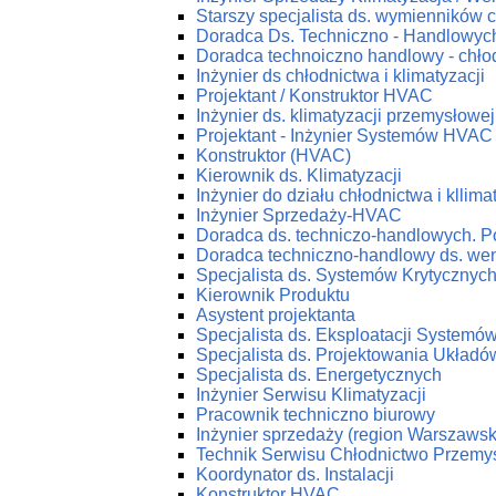
Starszy specjalista ds. wymienników c
Doradca Ds. Techniczno - Handlowych
Doradca technoiczno handlowy - chłod
Inżynier ds chłodnictwa i klimatyzacji
Projektant / Konstruktor HVAC
Inżynier ds. klimatyzacji przemysłowej
Projektant - Inżynier Systemów HVAC
Konstruktor (HVAC)
Kierownik ds. Klimatyzacji
Inżynier do działu chłodnictwa i kllima
Inżynier Sprzedaży-HVAC
Doradca ds. techniczo-handlowych. P
Doradca techniczno-handlowy ds. wenty
Specjalista ds. Systemów Krytycznyc
Kierownik Produktu
Asystent projektanta
Specjalista ds. Eksploatacji System
Specjalista ds. Projektowania Ukła
Specjalista ds. Energetycznych
Inżynier Serwisu Klimatyzacji
Pracownik techniczno biurowy
Inżynier sprzedaży (region Warszawsk
Technik Serwisu Chłodnictwo Przemy
Koordynator ds. Instalacji
Konstruktor HVAC