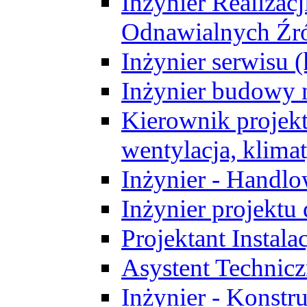
Inżynier Realizacj
Odnawialnych Źró
Inżynier serwisu 
Inżynier budowy 
Kierownik projek
wentylacja, klima
Inżynier - Handlo
Inżynier projektu
Projektant Instala
Asystent Technic
Inżynier - Konstr