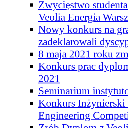
Zwycięstwo student
Veolia Energia Wars
Nowy konkurs na gr
zadeklarowali dyscy
8 maja 2021 roku zma
Konkurs prac dyplo
2021
Seminarium instytut
Konkurs Inżyniersk
Engineering Competi
Zrób Dyplom z Veoli