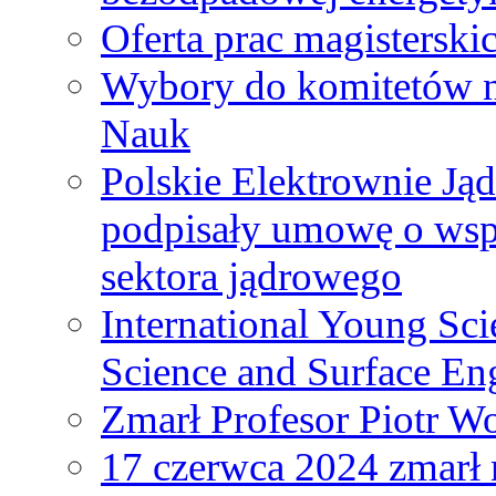
Oferta prac magisterski
Wybory do komitetów n
Nauk
Polskie Elektrownie Ją
podpisały umowę o wspó
sektora jądrowego
International Young Sci
Science and Surface En
Zmarł Profesor Piotr W
17 czerwca 2024 zmarł 