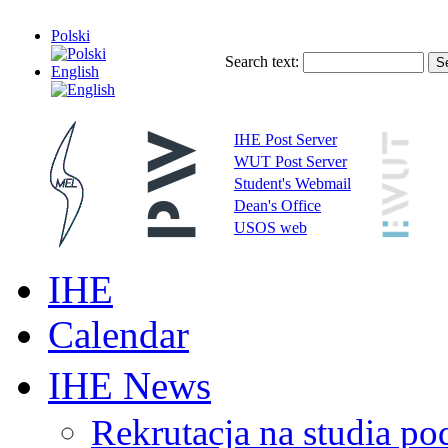
Polski
Search text:
English
IHE Post Server
WUT Post Server
Student's Webmail
Dean's Office
USOS web
IHE
Calendar
IHE News
Rekrutacja na studia 