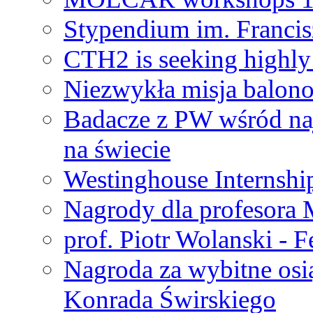
Stypendium im. Francis
CTH2 is seeking highly 
Niezwykła misja balon
Badacze z PW wśród na
na świecie
Westinghouse Internshi
Nagrody dla profesora
prof. Piotr Wolanski - 
Nagroda za wybitne osi
Konrada Świrskiego