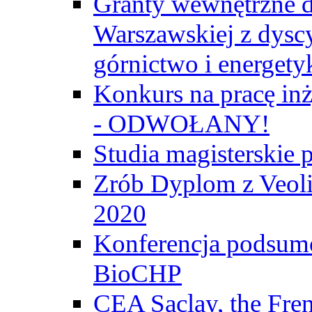
Granty wewnętrzne d
Warszawskiej z dyscy
górnictwo i energety
Konkurs na pracę inż
- ODWOŁANY!
Studia magisterski
Zrób Dyplom z Veoli
2020
Konferencja podsumo
BioCHP
CEA Saclay, the Fre