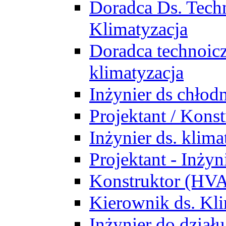
Doradca Ds. Tech
Klimatyzacja
Doradca technoic
klimatyzacja
Inżynier ds chłodn
Projektant / Kon
Inżynier ds. klim
Projektant - Inż
Konstruktor (HV
Kierownik ds. Kli
Inżynier do działu