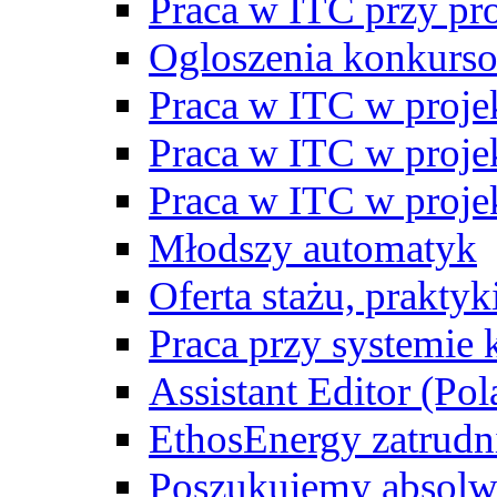
Praca w ITC przy p
Ogloszenia konkurs
Praca w ITC w proj
Praca w ITC w proj
Praca w ITC w proj
Młodszy automatyk
Oferta stażu, prakty
Praca przy systemie k
Assistant Editor (Pol
EthosEnergy zatrudn
Poszukujemy absolw