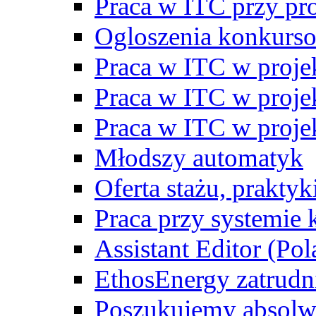
Praca w ITC przy p
Ogloszenia konkurs
Praca w ITC w proj
Praca w ITC w proj
Praca w ITC w proj
Młodszy automatyk
Oferta stażu, prakty
Praca przy systemie k
Assistant Editor (Pol
EthosEnergy zatrudn
Poszukujemy absolw