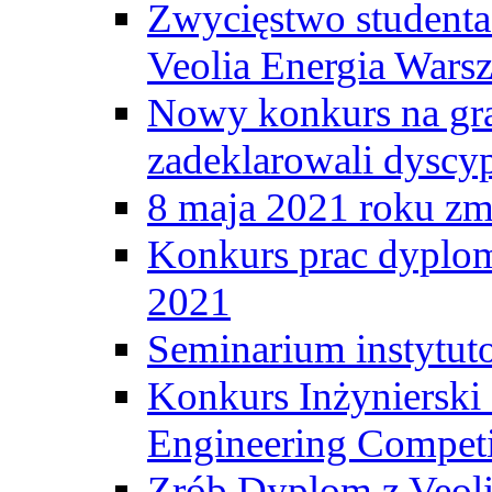
Zwycięstwo student
Veolia Energia Wars
Nowy konkurs na gr
zadeklarowali dyscy
8 maja 2021 roku zma
Konkurs prac dyplo
2021
Seminarium instytut
Konkurs Inżyniersk
Engineering Competi
Zrób Dyplom z Veoli