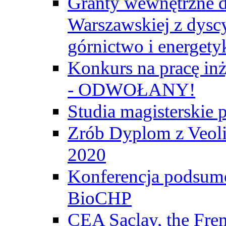
Granty wewnętrzne d
Warszawskiej z dyscy
górnictwo i energety
Konkurs na pracę inż
- ODWOŁANY!
Studia magisterski
Zrób Dyplom z Veoli
2020
Konferencja podsumo
BioCHP
CEA Saclay, the Fre