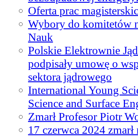
Oferta prac magisterski
Wybory do komitetów n
Nauk
Polskie Elektrownie Ją
podpisały umowę o wspó
sektora jądrowego
International Young Sci
Science and Surface En
Zmarł Profesor Piotr W
17 czerwca 2024 zmarł 