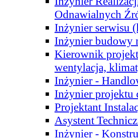
Inżynier Realizacj
Odnawialnych Źró
Inżynier serwisu 
Inżynier budowy 
Kierownik projek
wentylacja, klima
Inżynier - Handlo
Inżynier projektu
Projektant Instala
Asystent Technic
Inżynier - Konstr