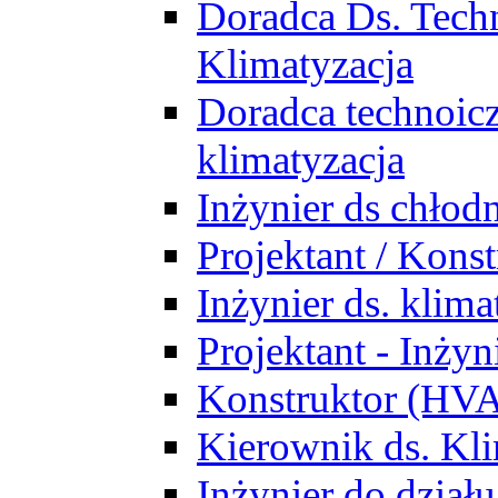
Doradca Ds. Tech
Klimatyzacja
Doradca technoic
klimatyzacja
Inżynier ds chłodn
Projektant / Kon
Inżynier ds. klim
Projektant - Inż
Konstruktor (HV
Kierownik ds. Kli
Inżynier do działu