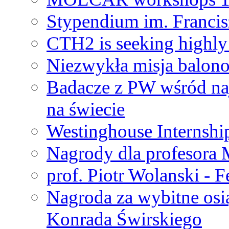
Stypendium im. Francis
CTH2 is seeking highly 
Niezwykła misja balon
Badacze z PW wśród na
na świecie
Westinghouse Internshi
Nagrody dla profesora
prof. Piotr Wolanski - 
Nagroda za wybitne osi
Konrada Świrskiego