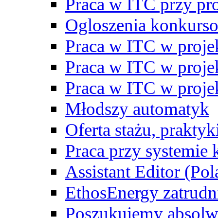
Praca w ITC przy p
Ogloszenia konkurs
Praca w ITC w proj
Praca w ITC w proj
Praca w ITC w proj
Młodszy automatyk
Oferta stażu, prakty
Praca przy systemie k
Assistant Editor (Pol
EthosEnergy zatrudn
Poszukujemy absolw