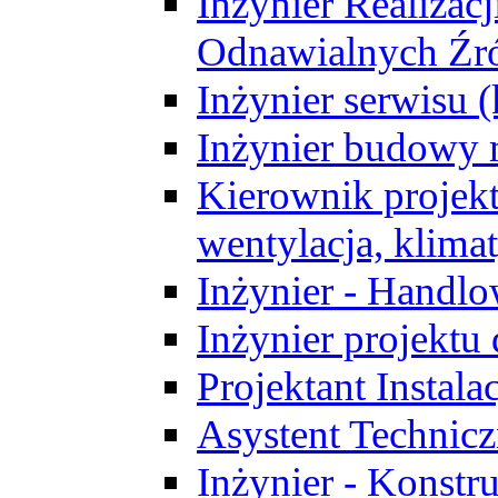
Inżynier Realizacj
Odnawialnych Źró
Inżynier serwisu 
Inżynier budowy 
Kierownik projek
wentylacja, klima
Inżynier - Handlo
Inżynier projektu
Projektant Instala
Asystent Technic
Inżynier - Konstr