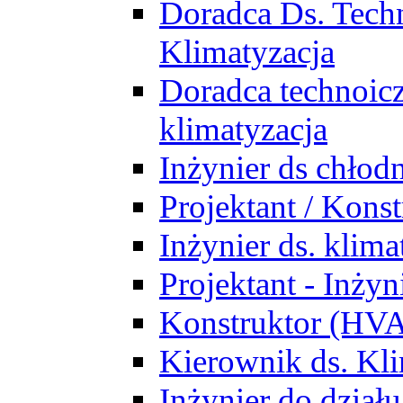
Doradca Ds. Tech
Klimatyzacja
Doradca technoic
klimatyzacja
Inżynier ds chłodn
Projektant / Kon
Inżynier ds. klim
Projektant - Inż
Konstruktor (HV
Kierownik ds. Kli
Inżynier do działu