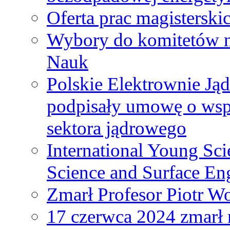
Oferta prac magisterski
Wybory do komitetów n
Nauk
Polskie Elektrownie Ją
podpisały umowę o wspó
sektora jądrowego
International Young Sci
Science and Surface En
Zmarł Profesor Piotr W
17 czerwca 2024 zmarł 