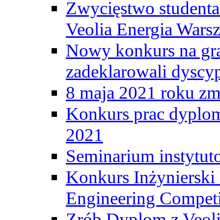
Zwycięstwo student
Veolia Energia Wars
Nowy konkurs na gr
zadeklarowali dyscy
8 maja 2021 roku zma
Konkurs prac dyplo
2021
Seminarium instytut
Konkurs Inżyniersk
Engineering Competi
Zrób Dyplom z Veoli