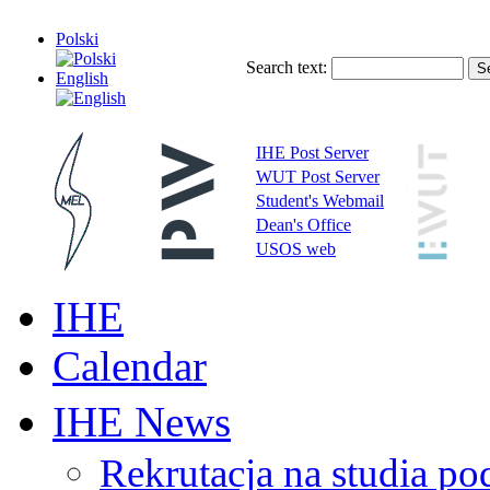
Polski
Search text:
English
IHE Post Server
WUT Post Server
Student's Webmail
Dean's Office
USOS web
IHE
Calendar
IHE News
Rekrutacja na studia 