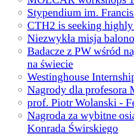
Stypendium im. Francis
CTH2 is seeking highly 
Niezwykła misja balon
Badacze z PW wśród na
na świecie
Westinghouse Internshi
Nagrody dla profesora
prof. Piotr Wolanski - 
Nagroda za wybitne osi
Konrada Świrskiego