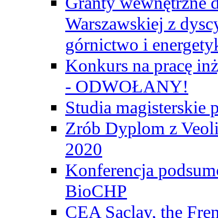
Granty wewnętrzne d
Warszawskiej z dyscy
górnictwo i energety
Konkurs na pracę inż
- ODWOŁANY!
Studia magisterski
Zrób Dyplom z Veoli
2020
Konferencja podsumo
BioCHP
CEA Saclay, the Fre