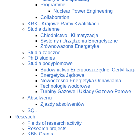
Programme
Nuclear Power Engineering
Collaboration
KRK - Krajowe Ramy Kwalifikacji
Studia dzienne
Chłodnictwo i Klimatyzacja
Systemy i Urządzenia Energetyczne
Zrównowazona Energetyka
Studia zaoczne
Ph.D studies
Studia podyplomowe
Budownictwo Energooszczędne, Certyfikacj
Energetyka Jądrowa
Nowoczesna Energetyka Odnawialna
Technologie wodorowe
Turbiny Gazowe i Układy Gazowo-Parowe
Absolwenci
Zjazdy absolwentów
SQL
Research
Fields of research activity
Research projects
KBN Grants