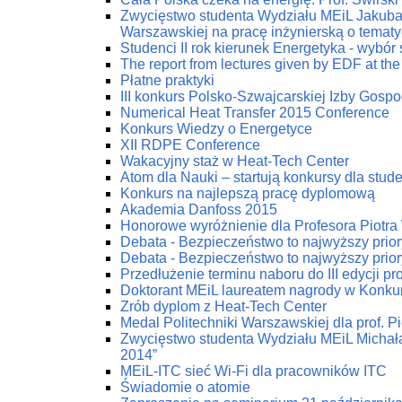
Zwycięstwo studenta Wydziału MEiL Jakuba 
Warszawskiej na pracę inżynierską o tematy
Studenci II rok kierunek Energetyka - wybór
The report from lectures given by EDF at the
Płatne praktyki
III konkurs Polsko-Szwajcarskiej Izby Gospod
Numerical Heat Transfer 2015 Conference
Konkurs Wiedzy o Energetyce
XII RDPE Conference
Wakacyjny staż w Heat-Tech Center
Atom dla Nauki – startują konkursy dla stu
Konkurs na najlepszą pracę dyplomową
Akademia Danfoss 2015
Honorowe wyróżnienie dla Profesora Piotr
Debata - Bezpieczeństwo to najwyższy prior
Debata - Bezpieczeństwo to najwyższy prior
Przedłużenie terminu naboru do III edycji p
Doktorant MEiL laureatem nagrody w Konku
Zrób dyplom z Heat-Tech Center
Medal Politechniki Warszawskiej dla prof. P
Zwycięstwo studenta Wydziału MEiL Michał
2014”
MEiL-ITC sieć Wi-Fi dla pracowników ITC
Świadomie o atomie