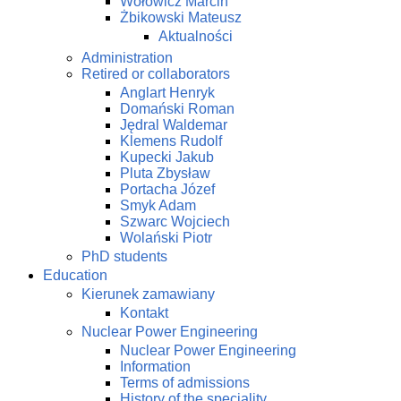
Wołowicz Marcin
Żbikowski Mateusz
Aktualności
Administration
Retired or collaborators
Anglart Henryk
Domański Roman
Jędral Waldemar
Klemens Rudolf
Kupecki Jakub
Pluta Zbysław
Portacha Józef
Smyk Adam
Szwarc Wojciech
Wolański Piotr
PhD students
Education
Kierunek zamawiany
Kontakt
Nuclear Power Engineering
Nuclear Power Engineering
Information
Terms of admissions
History of the speciality