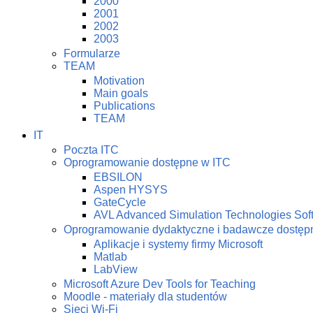
2000
2001
2002
2003
Formularze
TEAM
Motivation
Main goals
Publications
TEAM
IT
Poczta ITC
Oprogramowanie dostępne w ITC
EBSILON
Aspen HYSYS
GateCycle
AVL Advanced Simulation Technologies Sof
Oprogramowanie dydaktyczne i badawcze dostę
Aplikacje i systemy firmy Microsoft
Matlab
LabView
Microsoft Azure Dev Tools for Teaching
Moodle - materiały dla studentów
Sieci Wi-Fi