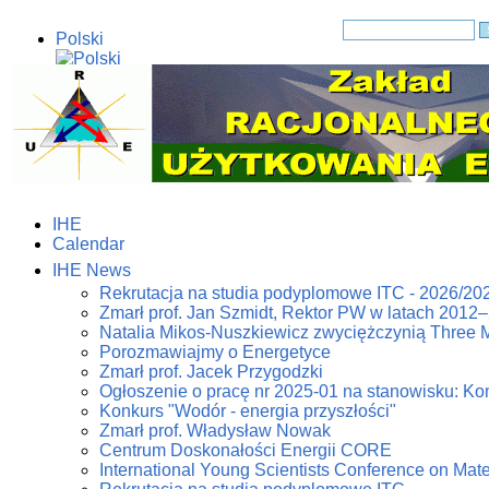
Polski
English
IHE
Calendar
IHE News
Rekrutacja na studia podyplomowe ITC - 2026/20
Zmarł prof. Jan Szmidt, Rektor PW w latach 2012
Natalia Mikos-Nuszkiewicz zwyciężczynią Three 
Porozmawiajmy o Energetyce
Zmarł prof. Jacek Przygodzki
Ogłoszenie o pracę nr 2025-01 na stanowisku: Kon
Konkurs "Wodór - energia przyszłości"
Zmarł prof. Władysław Nowak
Centrum Doskonałości Energii CORE
International Young Scientists Conference on Mat