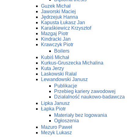
Guzek Michał
Jaworski Maciej
Jędrzejuk Hanna
Kapusta Łukasz Jan
Karaśkiewicz Krzysztof
Mazgaj Piotr
Kindracki Jan
Krawczyk Piotr
Boilers
Kubiś Michał
Kurkus-Gruszecka Michalina
Kuta Jerzy
Laskowski Rałal
Lewandowski Janusz
Publikacje
Przebieg kariery zawodowej
Działalność naukowo-badawcza
Lipka Janusz
Łapka Piotr
Materiały bez logowania
Ogłoszenia
Mazuro Paweł
Mezyk Lukasz