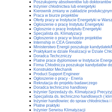
Poszukujemy absolwentów lub doktorantów z
Inżynier chłodnictwa lub energetyki
Kierownik zmiany w zakładzie produkcyjny
Praca w biurze projektów
Oferty pracy w Instytucie Energetyki w Wars
Ogłoszenie o pracę Instytutu Energetyki
Oglosznie o pracę Instytutu Energetyki
Specjalista ds. Klimatyzacji
Ogłoszenie o pracy w biurze projektów
Internship in CEA Grenoble
Ministerstwo Energii poszukuje kandydatek
Praktykant w dziale Realizacji w Dziale C
Doradca Techczniczy
Platne prace dyplomowe w Instytucie Energe
Firma Chłodnicza poszukuje kandydatów do
Konstruktor Mechanik
Product Support Engineer
Ogłoszenie o pracy - Eneria
Rekrutacja do projektu badawczego
Doradca techniczno handlowy
Inżynier Sprzedaży ds. Klimatyzacji Precyzy
Specjalista ds. techniczno handlowych ( klim
Inżynier handlowiec do spraw chłodnictwa i 
Płatne praktyki
Inżynier Serwisu Klimatyzacji