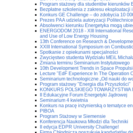
Program stażowy dla studentów kierunków 
Bezpłatne szkolenia z zakresu eksploatacji 
Konkurs GE Challenge – do zdobycia 10 00
Prezes PAA udziela autoryzacji Politechnic
Absolwenci kierunku Energetyka mogą ubie
ENERGODOM 2018 - XIII International Resea
and Use of Low Energy Housing
13th Conference on Research & Developmen
XXIII International Symposium on Combust
Spotkanie z opiekunami specjalności
Zwycięstwo studenta Wydziału MEiL Michał
Zmiana terminu Seminarium Instytutowego
10th Development Trends in Space Propuls
Lecture "EdF Experience In The Operation Of
Seminarium technologiczne „Od nauki do w
Program stażowy "Energia dla Przyszłości"
KONKURS POLSKIEGO TOWARZYSTWA 
II Edukacyjne Forum Energetyki Jądrowej
Seminarium 4 kwietnia
Konkurs na pracę inżynierską o tematyce en
PIBOA
Program Stażowy w Siemensie
Konferencja Naukowa Młodzi dla Techniki
II edycja EDPR University Challenge!
Firma Chłodnicza poszukuje kandydatów do