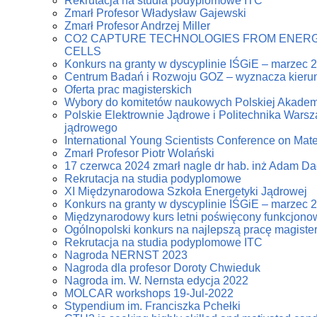
Rekrutacja na studia podyplomowe ITC
Zmarł Profesor Władysław Gajewski
Zmarł Profesor Andrzej Miller
CO2 CAPTURE TECHNOLOGIES FROM ENERG
CELLS
Konkurs na granty w dyscyplinie IŚGiE – marzec 
Centrum Badań i Rozwoju GOZ – wyznacza kierun
Oferta prac magisterskich
Wybory do komitetów naukowych Polskiej Akadem
Polskie Elektrownie Jądrowe i Politechnika Warsz
jądrowego
International Young Scientists Conference on Mat
Zmarł Profesor Piotr Wolański
17 czerwca 2024 zmarł nagle dr hab. inż Adam D
Rekrutacja na studia podyplomowe
XI Międzynarodowa Szkoła Energetyki Jądrowej
Konkurs na granty w dyscyplinie IŚGiE – marzec 
Międzynarodowy kurs letni poświęcony funkcjonowa
Ogólnopolski konkurs na najlepszą pracę magiste
Rekrutacja na studia podyplomowe ITC
Nagroda NERNST 2023
Nagroda dla profesor Doroty Chwieduk
Nagroda im. W. Nernsta edycja 2022
MOLCAR workshops 19-Jul-2022
Stypendium im. Franciszka Pchełki