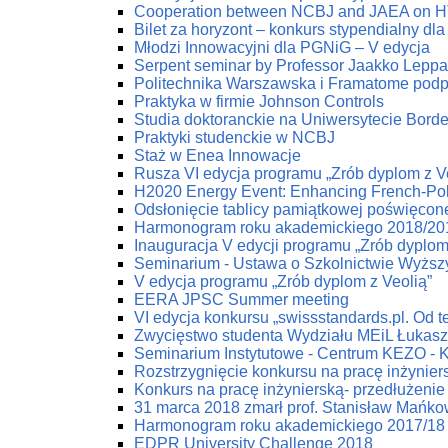
Cooperation between NCBJ and JAEA on HTG
Bilet za horyzont – konkurs stypendialny dla
Młodzi Innowacyjni dla PGNiG – V edycja
Serpent seminar by Professor Jaakko Lepp
Politechnika Warszawska i Framatome podp
Praktyka w firmie Johnson Controls
Studia doktoranckie na Uniwersytecie Bord
Praktyki studenckie w NCBJ
Staż w Enea Innowacje
Rusza VI edycja programu „Zrób dyplom z V
H2020 Energy Event: Enhancing French-Poli
Odsłonięcie tablicy pamiątkowej poświęco
Harmonogram roku akademickiego 2018/20
Inauguracja V edycji programu „Zrób dyplom
Seminarium - Ustawa o Szkolnictwie Wyżs
V edycja programu „Zrób dyplom z Veolią”
EERA JPSC Summer meeting
VI edycja konkursu „swissstandards.pl. Od teo
Zwycięstwo studenta Wydziału MEiL Łukas
Seminarium Instytutowe - Centrum KEZO - 
Rozstrzygnięcie konkursu na pracę inżynier
Konkurs na pracę inżynierską- przedłużenie 
31 marca 2018 zmarł prof. Stanisław Mańko
Harmonogram roku akademickiego 2017/18
EDPR University Challenge 2018