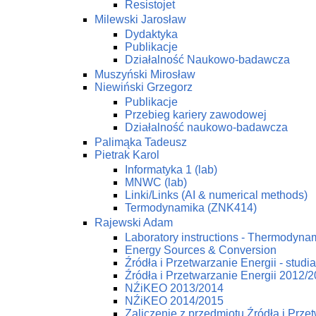
Resistojet
Milewski Jarosław
Dydaktyka
Publikacje
Działalność Naukowo-badawcza
Muszyński Mirosław
Niewiński Grzegorz
Publikacje
Przebieg kariery zawodowej
Działalność naukowo-badawcza
Palimąka Tadeusz
Pietrak Karol
Informatyka 1 (lab)
MNWC (lab)
Linki/Links (AI & numerical methods)
Termodynamika (ZNK414)
Rajewski Adam
Laboratory instructions - Thermodynam
Energy Sources & Conversion
Źródła i Przetwarzanie Energii - studi
Źródła i Przetwarzanie Energii 2012/
NŹiKEO 2013/2014
NŹiKEO 2014/2015
Zaliczenie z przedmiotu Źródła i Prze