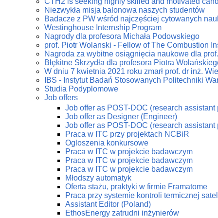
CTH2 is seeking highly skilled and motivated can
Niezwykła misja balonowa naszych studentów
Badacze z PW wśród najczęściej cytowanych na
Westinghouse Internship Program
Nagrody dla profesora Michała Podowskiego
prof. Piotr Wolanski - Fellow of The Combustion Ins
Nagroda za wybitne osiągnięcia naukowe dla prof
Błękitne Skrzydła dla profesora Piotra Wolańskieg
W dniu 7 kwietnia 2021 roku zmarł prof. dr inż. W
IBS - Instytut Badań Stosowanych Politechniki Wa
Studia Podyplomowe
Job offers
Job offer as POST-DOC (research assistant 
Job offer as Designer (Engineer)
Job offer as POST-DOC (research assistant 
Praca w ITC przy projektach NCBiR
Ogloszenia konkursowe
Praca w ITC w projekcie badawczym
Praca w ITC w projekcie badawczym
Praca w ITC w projekcie badawczym
Młodszy automatyk
Oferta stażu, praktyki w firmie Framatome
Praca przy systemie kontroli termicznej sate
Assistant Editor (Poland)
EthosEnergy zatrudni inżynierów