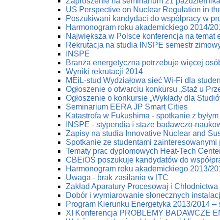
Zaproszenie na seminarium 21 październik
US Perspective on Nuclear Regulation in th
Poszukiwani kandydaci do współpracy w pr
Harmonogram roku akademickiego 2014/20
Największa w Polsce konferencja na temat e
Rekrutacja na studia INSPE semestr zimow
INSPE
Branża energetyczna potrzebuje więcej osób
Wyniki rekrutacji 2014
MEiL-stud Wydziałowa sieć Wi-Fi dla stude
Ogłoszenie o otwarciu konkursu „Staż u Pr
Ogłoszenie o konkursie „Wykłady dla Studi
Seminarium EERA JP Smart Cities
Katastrofa w Fukushima - spotkanie z byłym
INSPE - stypendia i staże badawczo-nauko
Zapisy na studia Innovative Nuclear and Su
Spotkanie ze studentami zainteresowanymi
Tematy prac dyplomowych Heat-Tech Cente
CBEiOŚ poszukuje kandydatów do współpr
Harmonogram roku akademickiego 2013/20
Uwaga - brak zasilania w ITC
Zakład Aparatury Procesowaj i Chłodnictwa 
Dobór i wymiarowanie słonecznych instala
Program Kierunku Energetyka 2013/2014 – s
XI Konferencja PROBLEMY BADAWCZE 