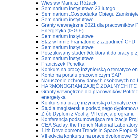
Wiesław Mariusz Różacki
Seminarium instytutowe 23 lutego
Seminarium „Gospodarka Obiegu Zamknięt
Seminarium instytutowe
Granty wewnętrzne 2021 dla pracowników Pol
Energetyka (IŚGiE)
Seminarium instytutowe
Staż w firmie Framatome z zagadnień CFD
Seminarium instytutowe
Poszukiwany student/doktorant do pracy prz
Seminarium instytutowe
Franciszek Pchełka
Konkurs na pracę inżynierską o tematyce 
Konto na portalu pracowniczym SAP
Naruszenie ochrony danych osobowych na
HARMONOGRAM ZAJĘĆ ZDALNYCH ITC
Granty wewnętrzne dla pracowników Politech
energetyka
Konkurs na pracę inżynierską o tematyce 
Studia magisterskie podwójnego dyplomow
Zrób Dyplom z Veolią, VII edycja programu 
Konferencja podsumowująca realizację Pro
CEA Saclay, the French National Laboratory
11th Development Trends in Space Propuls
VII edycja konkursu na prace dyplomowe "Swi