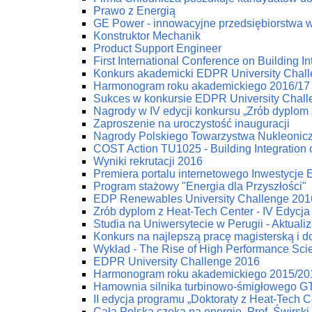
Prawo z Energią
GE Power - innowacyjne przedsiębiorstwa w 
Konstruktor Mechanik
Product Support Engineer
First International Conference on Building
Konkurs akademicki EDPR University Chal
Harmonogram roku akademickiego 2016/17
Sukces w konkursie EDPR University Chal
Nagrody w IV edycji konkursu „Zrób dyplom 
Zaproszenie na uroczystość inauguracji
Nagrody Polskiego Towarzystwa Nukleonic
COST Action TU1025 - Building Integration 
Wyniki rekrutacji 2016
Premiera portalu internetowego Inwestycje
Program stażowy "Energia dla Przyszłości"
EDP Renewables University Challenge 2016
Zrób dyplom z Heat-Tech Center - IV Edycja
Studia na Uniwersytecie w Perugii - Aktuali
Konkurs na najlepszą pracę magisterską i d
Wykład - The Rise of High Performance Scien
EDPR University Challenge 2016
Harmonogram roku akademickiego 2015/20
Hamownia silnika turbinowo-śmigłowego G
II edycja programu „Doktoraty z Heat-Tech C
Cała Polska czeka na energię. Prof. Świrski