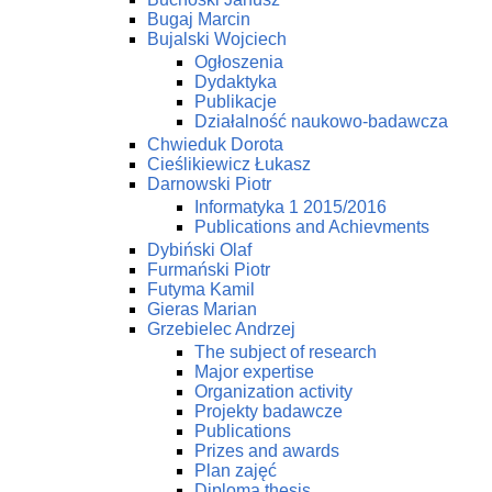
Bugaj Marcin
Bujalski Wojciech
Ogłoszenia
Dydaktyka
Publikacje
Działalność naukowo-badawcza
Chwieduk Dorota
Cieślikiewicz Łukasz
Darnowski Piotr
Informatyka 1 2015/2016
Publications and Achievments
Dybiński Olaf
Furmański Piotr
Futyma Kamil
Gieras Marian
Grzebielec Andrzej
The subject of research
Major expertise
Organization activity
Projekty badawcze
Publications
Prizes and awards
Plan zajęć
Diploma thesis