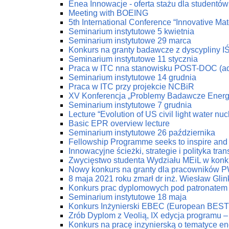
Enea Innowacje - oferta stażu dla studentów 
Meeting with BOEING
5th International Conference “Innovative Mat
Seminarium instytutowe 5 kwietnia
Seminarium instytutowe 29 marca
Konkurs na granty badawcze z dyscypliny I
Seminarium instytutowe 11 stycznia
Praca w ITC nna stanowisku POST-DOC (ad
Seminarium instytutowe 14 grudnia
Praca w ITC przy projekcie NCBiR
XV Konferencja „Problemy Badawcze Energe
Seminarium instytutowe 7 grudnia
Lecture “Evolution of US civil light water nu
Basic EPR overview lecture
Seminarium instytutowe 26 października
Fellowship Programme seeks to inspire and 
Innowacyjne ścieżki, strategie i polityka tr
Zwycięstwo studenta Wydziału MEiL w konk
Nowy konkurs na granty dla pracowników PW
8 maja 2021 roku zmarł dr inż. Wiesław Glin
Konkurs prac dyplomowych pod patronatem
Seminarium instytutowe 18 maja
Konkurs Inżynierski EBEC (European BEST 
Zrób Dyplom z Veolią, IX edycja programu 
Konkurs na pracę inzynierską o tematyce en