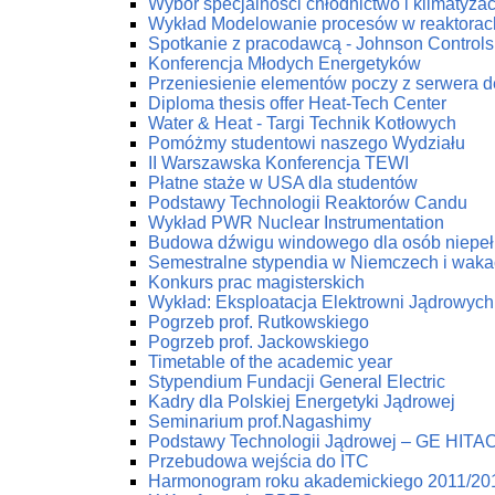
Wybór specjalności chłodnictwo i klimatyzac
Wykład Modelowanie procesów w reaktorac
Spotkanie z pracodawcą - Johnson Controls 
Konferencja Młodych Energetyków
Przeniesienie elementów poczy z serwera 
Diploma thesis offer Heat-Tech Center
Water & Heat - Targi Technik Kotłowych
Pomóżmy studentowi naszego Wydziału
II Warszawska Konferencja TEWI
Płatne staże w USA dla studentów
Podstawy Technologii Reaktorów Candu
Wykład PWR Nuclear Instrumentation
Budowa dźwigu windowego dla osób niepe
Semestralne stypendia w Niemczech i waka
Konkurs prac magisterskich
Wykład: Eksploatacja Elektrowni Jądrowych
Pogrzeb prof. Rutkowskiego
Pogrzeb prof. Jackowskiego
Timetable of the academic year
Stypendium Fundacji General Electric
Kadry dla Polskiej Energetyki Jądrowej
Seminarium prof.Nagashimy
Podstawy Technologii Jądrowej – GE HITA
Przebudowa wejścia do ITC
Harmonogram roku akademickiego 2011/20