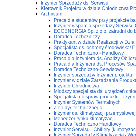
Inżynier Sprzedaży ds. Serwisu
Kierownik Projektu w dziale Chłodnictwa 
Archiwum
Praca dla studentów przy projekcie 
Inżynier wsparcia sprzedaży Serwis
ECOENERGIA Sp. z o.o. zatrudni do 
Doradca Techczniczy
Praktykant w dziale Realizacji w Dz
Specjalista ds. ochrony środowiska/ En
Doradca Techniczno - Handlowy
Praca dla Inżyniera ds. Analizy Obli
Praca dla Inżyniera ds. Procesów Spa
Doradca Techniczno-Serwisowy
Inżynier sprzedaży/ Inżynier projektu
Inżynier w dziale Zarządzania Produk
Inżynier Chłodnictwa
Młodszy specjalista ds. urządzeń chł
Specjalista do spraw produktu - czynn
Inżynier Systemów Termalnych
Z-ca dyr. technicznego
Inżynier ds. klimatyzacji przemysłowej
Menedżer rynku klimatyzacji
Doradca Techniczno Handlowy
Inżynier Serwisu - Chillery (klimatyza
Inżynier Sprzedaży Klimatyzacja / Wen