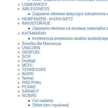
LOWERMOST
AIRLESSNESS
Zapytanie ofertowe dotyczące zatrudnienia 
HEMP4NZEB - M-ERA.NET2
INNOSTORAGE
Zapytanie ofertowe na dostawę materiałów
KATAMARAN
Konferencja projektowa studiów podwójne
Ścieżka dla Mazowsza
UNICORN
GENFUEL
SCR
DryWall
MCFC
TENNESSEE
INSPE
Termet
PRD POKL
PL0460
SARWUT
NCBiR5
Cel zadania
Skład sieci naukowej