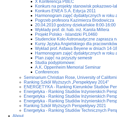
X Konferencja PBEC
Konkurs na projekty stanowisk pokazowo-la
Konkurs ENEA S.A. Edycja 2011
Harmonogram zajęć dydaktycznych w roku 
Pogrzeb profesora Kazimierza Brodowicza
20.04.2010 godziny dziekańskie 8:00-16:00
Wykłady prof. dr. hab. inż. Karola Millera
Projekt Polsko - Islandzki PL0460
Studenckie Koło Astronautyczne zaprasza n
Kursy Języka Angielskiego dla pracowników
Wykład prof. Asfawa Beyene w dniach 14-18
Harmonogram zajęć dydaktycznych w roku 
Plan zajęć na przyszły semestr
Studia podyplomowe:
A.K. Oppenheim Memorial Seminar
Conferences
Seminarium Christian Rose, University of Californi
Ranking Szkół Wyższych „Perspektywy 2014”
ENERGETYKA - Ranking Kierunków Studiów Per
Energetyka - Ranking Studiów Inżynierskich Pers
Energetyka - Ranking Studiów Inżynierskich Pers
Energetyka - Ranking Studiów Inżynierskich Pers
Ranking Szkół Wyższych Perspektywy 2021
Energetyka - Ranking Studiów Technicznych Per
About