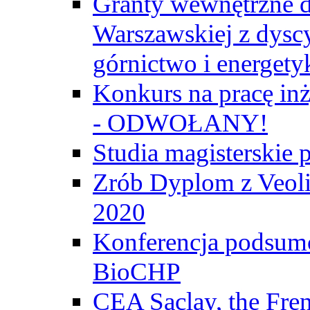
Granty wewnętrzne d
Warszawskiej z dyscy
górnictwo i energety
Konkurs na pracę inż
- ODWOŁANY!
Studia magisterski
Zrób Dyplom z Veoli
2020
Konferencja podsumo
BioCHP
CEA Saclay, the Fre