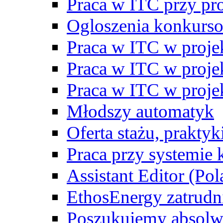
Praca w ITC przy p
Ogloszenia konkurs
Praca w ITC w proj
Praca w ITC w proj
Praca w ITC w proj
Młodszy automatyk
Oferta stażu, prakty
Praca przy systemie k
Assistant Editor (Pol
EthosEnergy zatrudn
Poszukujemy absolw