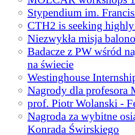
Stypendium im. Francis
CTH2 is seeking highly 
Niezwykła misja balon
Badacze z PW wśród na
na świecie
Westinghouse Internshi
Nagrody dla profesora
prof. Piotr Wolanski - 
Nagroda za wybitne osi
Konrada Świrskiego