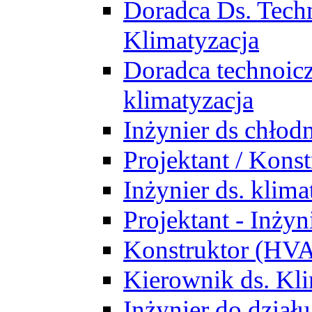
Doradca Ds. Tech
Klimatyzacja
Doradca technoic
klimatyzacja
Inżynier ds chłodn
Projektant / Kon
Inżynier ds. klim
Projektant - Inż
Konstruktor (HV
Kierownik ds. Kli
Inżynier do działu