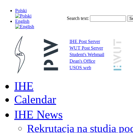
Polski
Search text:
English
IHE Post Server
WUT Post Server
Student's Webmail
Dean's Office
USOS web
IHE
Calendar
IHE News
Rekrutacja na studia 