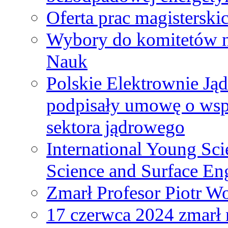
Oferta prac magisterski
Wybory do komitetów n
Nauk
Polskie Elektrownie Ją
podpisały umowę o wspó
sektora jądrowego
International Young Sci
Science and Surface En
Zmarł Profesor Piotr W
17 czerwca 2024 zmarł 