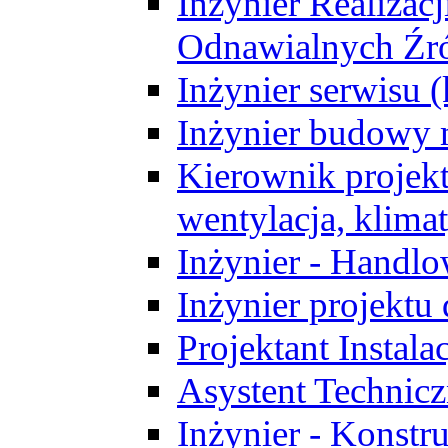
Inżynier Realizacj
Odnawialnych Źró
Inżynier serwisu 
Inżynier budowy 
Kierownik projek
wentylacja, klima
Inżynier - Handlo
Inżynier projektu
Projektant Instala
Asystent Technic
Inżynier - Konstr