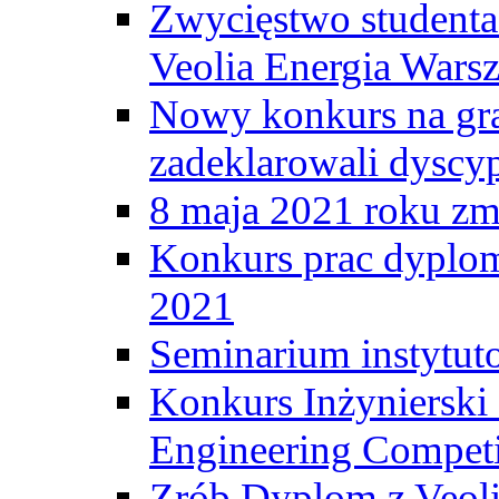
Zwycięstwo student
Veolia Energia Wars
Nowy konkurs na gr
zadeklarowali dyscy
8 maja 2021 roku zma
Konkurs prac dyplo
2021
Seminarium instytut
Konkurs Inżyniersk
Engineering Competi
Zrób Dyplom z Veoli