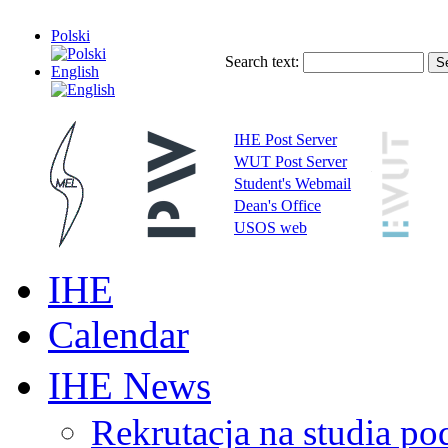
Polski
Search text:
English
IHE Post Server
WUT Post Server
Student's Webmail
Dean's Office
USOS web
IHE
Calendar
IHE News
Rekrutacja na studia 