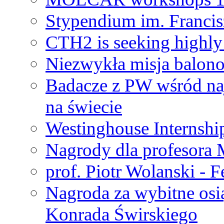
Stypendium im. Francis
CTH2 is seeking highly 
Niezwykła misja balon
Badacze z PW wśród na
na świecie
Westinghouse Internshi
Nagrody dla profesora
prof. Piotr Wolanski - 
Nagroda za wybitne osi
Konrada Świrskiego