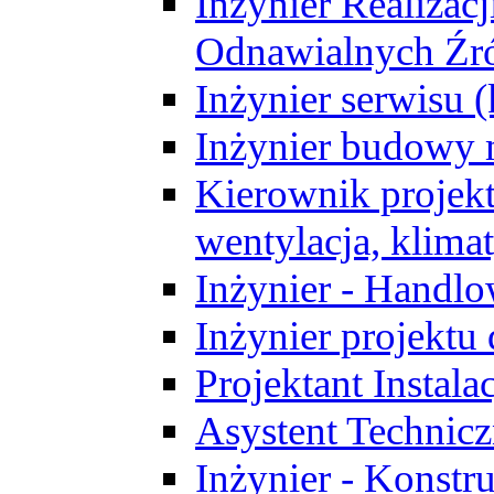
Inżynier Realizacj
Odnawialnych Źró
Inżynier serwisu 
Inżynier budowy 
Kierownik projek
wentylacja, klima
Inżynier - Handlo
Inżynier projektu
Projektant Instala
Asystent Technic
Inżynier - Konstr