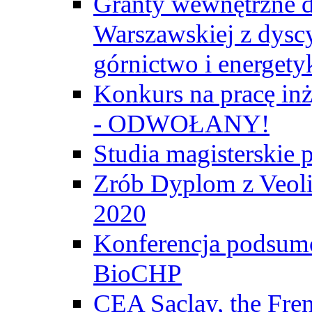
Granty wewnętrzne d
Warszawskiej z dyscy
górnictwo i energety
Konkurs na pracę inż
- ODWOŁANY!
Studia magisterski
Zrób Dyplom z Veoli
2020
Konferencja podsumo
BioCHP
CEA Saclay, the Fre