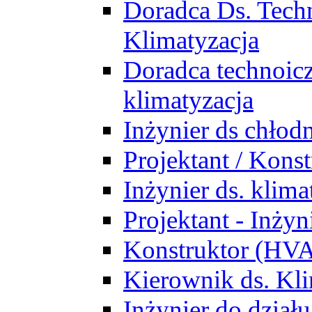
Doradca Ds. Tech
Klimatyzacja
Doradca technoic
klimatyzacja
Inżynier ds chłodn
Projektant / Kon
Inżynier ds. klim
Projektant - Inż
Konstruktor (HV
Kierownik ds. Kli
Inżynier do działu