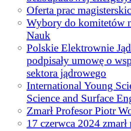
Oferta prac magisterski
Wybory do komitetów n
Nauk
Polskie Elektrownie Ją
podpisały umowę o wspó
sektora jądrowego
International Young Sci
Science and Surface En
Zmarł Profesor Piotr W
17 czerwca 2024 zmarł 