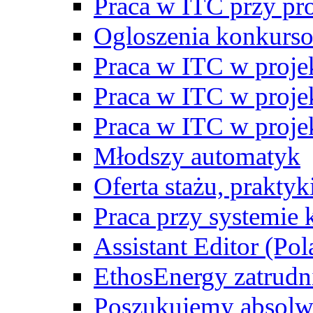
Praca w ITC przy p
Ogloszenia konkurs
Praca w ITC w proj
Praca w ITC w proj
Praca w ITC w proj
Młodszy automatyk
Oferta stażu, prakty
Praca przy systemie k
Assistant Editor (Pol
EthosEnergy zatrudn
Poszukujemy absolw