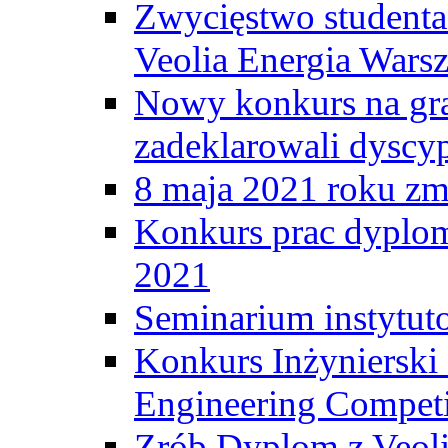
Zwycięstwo student
Veolia Energia Wars
Nowy konkurs na gr
zadeklarowali dyscy
8 maja 2021 roku zma
Konkurs prac dyplo
2021
Seminarium instytut
Konkurs Inżyniersk
Engineering Competi
Zrób Dyplom z Veoli