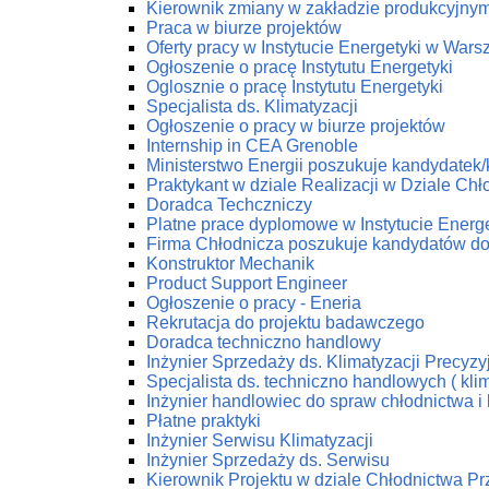
Kierownik zmiany w zakładzie produkcyjny
Praca w biurze projektów
Oferty pracy w Instytucie Energetyki w Wars
Ogłoszenie o pracę Instytutu Energetyki
Oglosznie o pracę Instytutu Energetyki
Specjalista ds. Klimatyzacji
Ogłoszenie o pracy w biurze projektów
Internship in CEA Grenoble
Ministerstwo Energii poszukuje kandydatek
Praktykant w dziale Realizacji w Dziale C
Doradca Techczniczy
Platne prace dyplomowe w Instytucie Energe
Firma Chłodnicza poszukuje kandydatów do
Konstruktor Mechanik
Product Support Engineer
Ogłoszenie o pracy - Eneria
Rekrutacja do projektu badawczego
Doradca techniczno handlowy
Inżynier Sprzedaży ds. Klimatyzacji Precyzy
Specjalista ds. techniczno handlowych ( klim
Inżynier handlowiec do spraw chłodnictwa i 
Płatne praktyki
Inżynier Serwisu Klimatyzacji
Inżynier Sprzedaży ds. Serwisu
Kierownik Projektu w dziale Chłodnictwa 