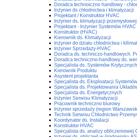
Doradca technoiczno handlowy - chłod
Inżynier ds chłodnictwa i klimatyzacji
Projektant / Konstruktor HVAC
Inżynier ds. klimatyzacji przemysłowej
Projektant - Inżynier Systemów HVAC
Konstruktor (HVAC)
Kierownik ds. Klimatyzacji
Inżynier do działu chłodnictwa i kllima
Inżynier Sprzedaży-HVAC
Doradca ds. techniczo-handlowych. P
Doradca techniczno-handlowy ds. wenty
Specjalista ds. Systemów Krytycznyc
Kierownik Produktu
Asystent projektanta
Specjalista ds. Eksploatacji System
Specjalista ds. Projektowania Ukła
Specjalista ds. Energetycznych
Inżynier Serwisu Klimatyzacji
Pracownik techniczno biurowy
Inżynier sprzedaży (region Warszawsk
Technik Serwisu Chłodnictwo Przemy
Koordynator ds. Instalacji
Konstruktor HVAC
Specjalista ds. analizy obliczeniowej
Inżynier ds. obliczeń w środowisku 