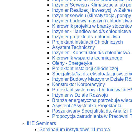
Inżynier Serwisu / Klimatyzacja lub p
Inżynier Realizacji Inwestycji w Zakr
Inżynier serwisu (klimatyzacja, pompy 
Inżynier budowy maszyn i chłodnictw
Kierownik projektu w branży stoczniow
Inżynier - Handlowiec d/s chłodnictwa
Inżynier projektu ds. chłodnictwa
Projektant Instalacji Chłodniczych
Asystent Techniczny
Inżynier - Konstruktor d/s chłodnictwa
Kierownik wsparcia technicznego
Oferty - Energetyka
Projektant Instalacji chłodniczej
Specjalista/ka ds. eksploatacji syst
Inżynier Budowy Maszyn w Dziale R
Konstruktor Korporacyjny
Projektant systemów chłodnictwa & 
Inżynier w Dziale Rozwoju
Branża energetyczna potrzebuje więce
Asystent / Asystentka Projektanta
Poszukiwany Specjalista ds. Analiz i
Propozycja zatrudnienia w Pracow
IHE Seminars
Seminarium instytutowe 11 marca