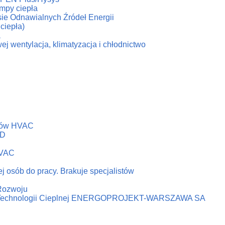
ompy ciepła
esie Odnawialnych Źródeł Energii
ciepła)
a
ej wentylacja, klimatyzacja i chłodnictwo
emów HVAC
&D
HVAC
j osób do pracy. Brakuje specjalistów
 Rozwoju
ni Technologii Cieplnej ENERGOPROJEKT-WARSZAWA SA