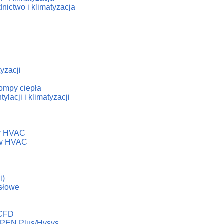
nictwo i klimatyzacja
tyzacji
ompy ciepła
lacji i klimatyzacji
h
ów HVAC
dów HVAC
i)
słowe
 CFD
ASPEN Plus/Hysys