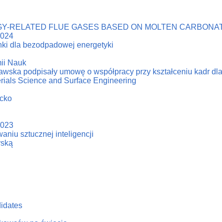
Y-RELATED FLUE GASES BASED ON MOLTEN CARBONAT
2024
ki dla bezodpadowej energetyki
ii Nauk
zawska podpisały umowę o współpracy przy kształceniu kadr dl
erials Science and Surface Engineering
acko
2023
niu sztucznej inteligencji
rską
didates