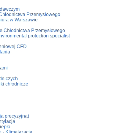
badawczym
u Chłodnictwa Przemysłowego
biura w Warszawie
iale Chłodnictwa Przemysłowego
vironmental protection specialist
czeniowej CFD
lania
tami
odniczych
iki chłodnicze
cja precyzyjna)
tylacja
iepła
 - Klimatyzacja