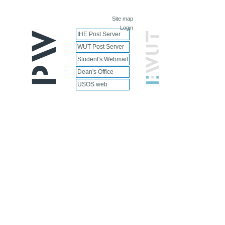
Site map
Login
IHE Post Server
WUT Post Server
Student's Webmail
Dean's Office
USOS web