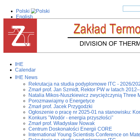
Polski
English
IHE
Calendar
IHE News
Rekrutacja na studia podyplomowe ITC - 2026/20
Zmarł prof. Jan Szmidt, Rektor PW w latach 2012
Natalia Mikos-Nuszkiewicz zwyciężczynią Three 
Porozmawiajmy o Energetyce
Zmarł prof. Jacek Przygodzki
Ogłoszenie o pracę nr 2025-01 na stanowisku: Kon
Konkurs "Wodór - energia przyszłości"
Zmarł prof. Władysław Nowak
Centrum Doskonałości Energii CORE
International Young Scientists Conference on Mat