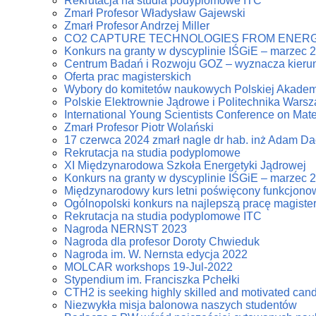
Rekrutacja na studia podyplomowe ITC
Zmarł Profesor Władysław Gajewski
Zmarł Profesor Andrzej Miller
CO2 CAPTURE TECHNOLOGIES FROM ENERG
Konkurs na granty w dyscyplinie IŚGiE – marzec 
Centrum Badań i Rozwoju GOZ – wyznacza kierun
Oferta prac magisterskich
Wybory do komitetów naukowych Polskiej Akadem
Polskie Elektrownie Jądrowe i Politechnika Wars
International Young Scientists Conference on Mat
Zmarł Profesor Piotr Wolański
17 czerwca 2024 zmarł nagle dr hab. inż Adam D
Rekrutacja na studia podyplomowe
XI Międzynarodowa Szkoła Energetyki Jądrowej
Konkurs na granty w dyscyplinie IŚGiE – marzec 
Międzynarodowy kurs letni poświęcony funkcjonowa
Ogólnopolski konkurs na najlepszą pracę magiste
Rekrutacja na studia podyplomowe ITC
Nagroda NERNST 2023
Nagroda dla profesor Doroty Chwieduk
Nagroda im. W. Nernsta edycja 2022
MOLCAR workshops 19-Jul-2022
Stypendium im. Franciszka Pchełki
CTH2 is seeking highly skilled and motivated can
Niezwykła misja balonowa naszych studentów