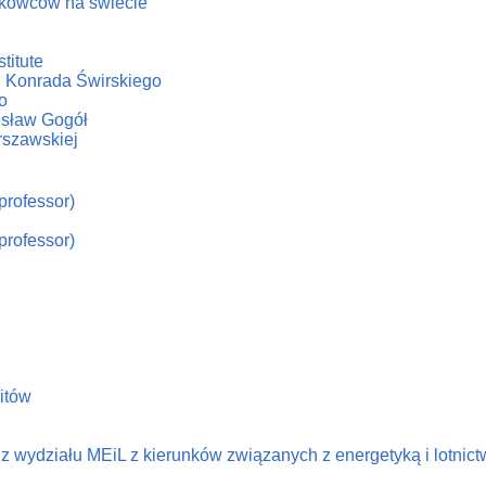
ukowców na świecie
titute
. Konrada Świrskiego
o
iesław Gogół
rszawskiej
professor)
professor)
litów
 wydziału MEiL z kierunków związanych z energetyką i lotnic