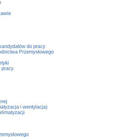
m
zawie
/kandydatów do pracy
hłodnictwa Przemysłowego
tyki
 pracy
jnej
atyzacja i wentylacja)
klimatyzacji
Przemysłowego