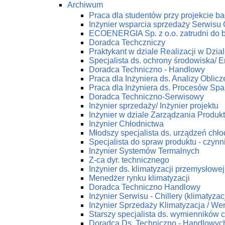
Archiwum
Praca dla studentów przy projekcie 
Inżynier wsparcia sprzedaży Serwis
ECOENERGIA Sp. z o.o. zatrudni do 
Doradca Techczniczy
Praktykant w dziale Realizacji w Dz
Specjalista ds. ochrony środowiska/ En
Doradca Techniczno - Handlowy
Praca dla Inżyniera ds. Analizy Obli
Praca dla Inżyniera ds. Procesów Spa
Doradca Techniczno-Serwisowy
Inżynier sprzedaży/ Inżynier projektu
Inżynier w dziale Zarządzania Produk
Inżynier Chłodnictwa
Młodszy specjalista ds. urządzeń chł
Specjalista do spraw produktu - czynn
Inżynier Systemów Termalnych
Z-ca dyr. technicznego
Inżynier ds. klimatyzacji przemysłowej
Menedżer rynku klimatyzacji
Doradca Techniczno Handlowy
Inżynier Serwisu - Chillery (klimatyza
Inżynier Sprzedaży Klimatyzacja / Wen
Starszy specjalista ds. wymienników c
Doradca Ds. Techniczno - Handlowych