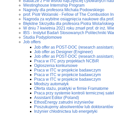
Badacze z PW wśród najczęściej cytowanych na
Westinghouse Internship Program
Nagrody dla profesora Michała Podowskiego
prof. Piotr Wolanski - Fellow of The Combustion Ins
Nagroda za wybitne osiągnięcia naukowe dla prof
Błękitne Skrzydła dla profesora Piotra Wolańskieg
W dniu 7 kwietnia 2021 roku zmarł prof. dr inż. W
IBS - Instytut Badań Stosowanych Politechniki Wa
Studia Podyplomowe
Job offers
Job offer as POST-DOC (research assistant 
Job offer as Designer (Engineer)
Job offer as POST-DOC (research assistant 
Praca w ITC przy projektach NCBiR
Ogloszenia konkursowe
Praca w ITC w projekcie badawczym
Praca w ITC w projekcie badawczym
Praca w ITC w projekcie badawczym
Młodszy automatyk
Oferta stażu, praktyki w firmie Framatome
Praca przy systemie kontroli termicznej sate
Assistant Editor (Poland)
EthosEnergy zatrudni inżynierów
Poszukujemy absolwentów lub doktorantów z
Inżynier chłodnictwa lub energetyki