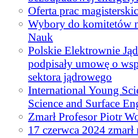
Oferta prac magisterski
Wybory do komitetów n
Nauk
Polskie Elektrownie Ją
podpisały umowę o wspó
sektora jądrowego
International Young Sci
Science and Surface En
Zmarł Profesor Piotr W
17 czerwca 2024 zmarł 