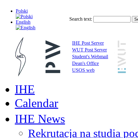
Polski
Search text:
English
IHE Post Server
WUT Post Server
Student's Webmail
Dean's Office
USOS web
IHE
Calendar
IHE News
Rekrutacja na studia 