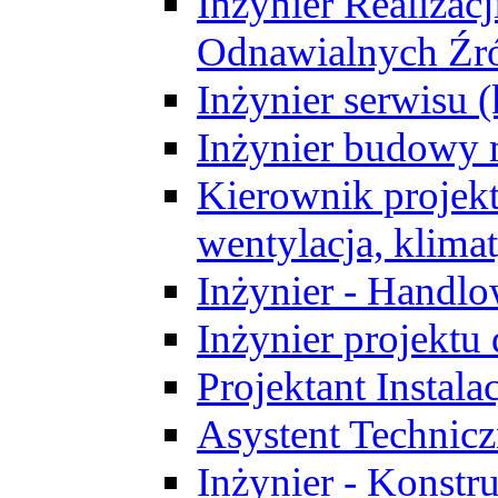
Inżynier Realizacj
Odnawialnych Źró
Inżynier serwisu 
Inżynier budowy 
Kierownik projek
wentylacja, klima
Inżynier - Handlo
Inżynier projektu
Projektant Instala
Asystent Technic
Inżynier - Konstr