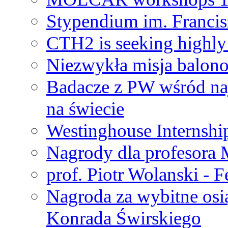
Stypendium im. Francis
CTH2 is seeking highly 
Niezwykła misja balon
Badacze z PW wśród na
na świecie
Westinghouse Internshi
Nagrody dla profesora
prof. Piotr Wolanski - 
Nagroda za wybitne osi
Konrada Świrskiego