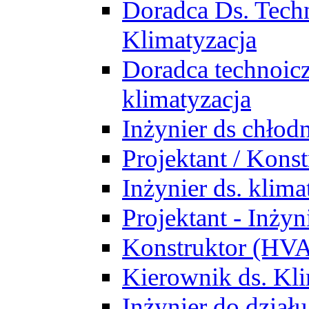
Doradca Ds. Tech
Klimatyzacja
Doradca technoic
klimatyzacja
Inżynier ds chłodn
Projektant / Kon
Inżynier ds. klim
Projektant - Inż
Konstruktor (HV
Kierownik ds. Kli
Inżynier do działu