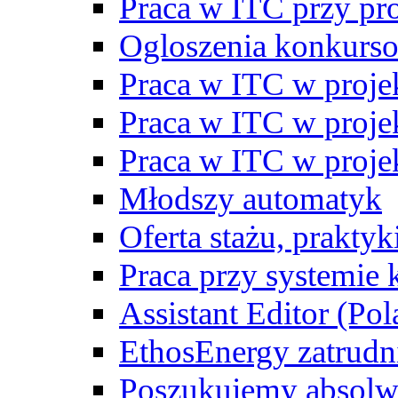
Praca w ITC przy p
Ogloszenia konkurs
Praca w ITC w proj
Praca w ITC w proj
Praca w ITC w proj
Młodszy automatyk
Oferta stażu, prakty
Praca przy systemie k
Assistant Editor (Pol
EthosEnergy zatrudn
Poszukujemy absolw