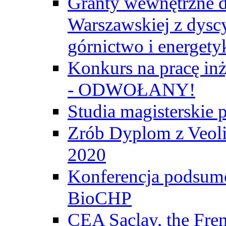
Granty wewnętrzne d
Warszawskiej z dyscy
górnictwo i energety
Konkurs na pracę inż
- ODWOŁANY!
Studia magisterski
Zrób Dyplom z Veoli
2020
Konferencja podsumo
BioCHP
CEA Saclay, the Fre