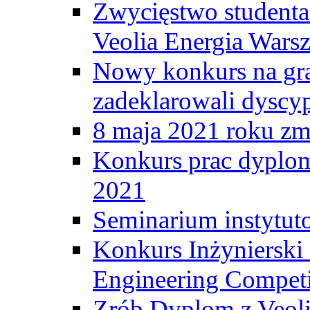
Zwycięstwo student
Veolia Energia Wars
Nowy konkurs na gr
zadeklarowali dyscy
8 maja 2021 roku zma
Konkurs prac dyplo
2021
Seminarium instytut
Konkurs Inżyniersk
Engineering Competi
Zrób Dyplom z Veoli