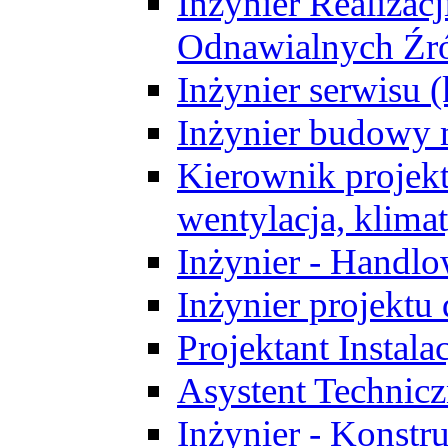
Inżynier Realizacj
Odnawialnych Źró
Inżynier serwisu 
Inżynier budowy 
Kierownik projek
wentylacja, klima
Inżynier - Handlo
Inżynier projektu
Projektant Instala
Asystent Technic
Inżynier - Konstr