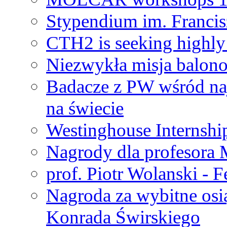
Stypendium im. Francis
CTH2 is seeking highly 
Niezwykła misja balon
Badacze z PW wśród na
na świecie
Westinghouse Internshi
Nagrody dla profesora
prof. Piotr Wolanski - 
Nagroda za wybitne osi
Konrada Świrskiego