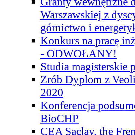
Granty wewnętrzne d
Warszawskiej z dyscy
górnictwo i energety
Konkurs na pracę inż
- ODWOŁANY!
Studia magisterski
Zrób Dyplom z Veoli
2020
Konferencja podsumo
BioCHP
CEA Saclay, the Fre