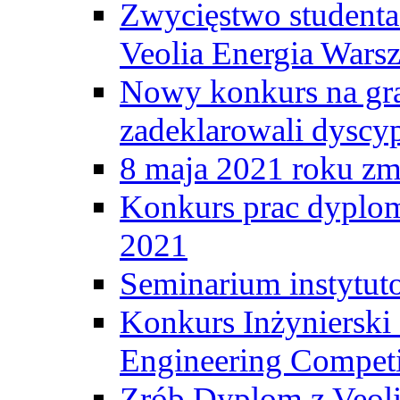
Zwycięstwo student
Veolia Energia Wars
Nowy konkurs na gr
zadeklarowali dyscy
8 maja 2021 roku zma
Konkurs prac dyplo
2021
Seminarium instytut
Konkurs Inżyniersk
Engineering Competi
Zrób Dyplom z Veoli