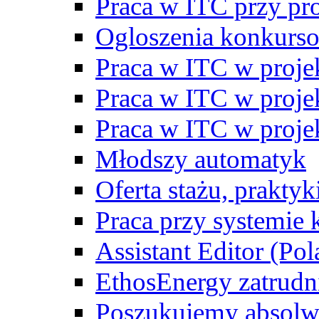
Praca w ITC przy p
Ogloszenia konkurs
Praca w ITC w proj
Praca w ITC w proj
Praca w ITC w proj
Młodszy automatyk
Oferta stażu, prakty
Praca przy systemie k
Assistant Editor (Pol
EthosEnergy zatrudn
Poszukujemy absolw