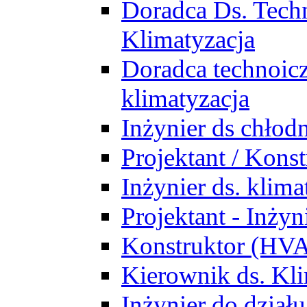
Doradca Ds. Tech
Klimatyzacja
Doradca technoic
klimatyzacja
Inżynier ds chłodn
Projektant / Kon
Inżynier ds. klim
Projektant - Inż
Konstruktor (HV
Kierownik ds. Kli
Inżynier do działu