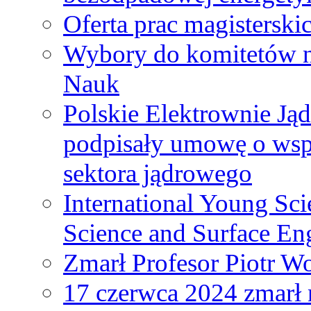
Oferta prac magisterski
Wybory do komitetów n
Nauk
Polskie Elektrownie Ją
podpisały umowę o wspó
sektora jądrowego
International Young Sci
Science and Surface En
Zmarł Profesor Piotr W
17 czerwca 2024 zmarł 