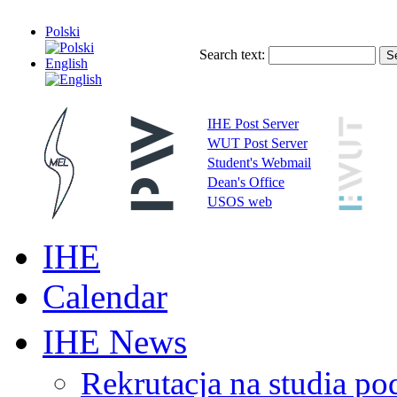
Polski
Search text:
English
IHE Post Server
WUT Post Server
Student's Webmail
Dean's Office
USOS web
IHE
Calendar
IHE News
Rekrutacja na studia 