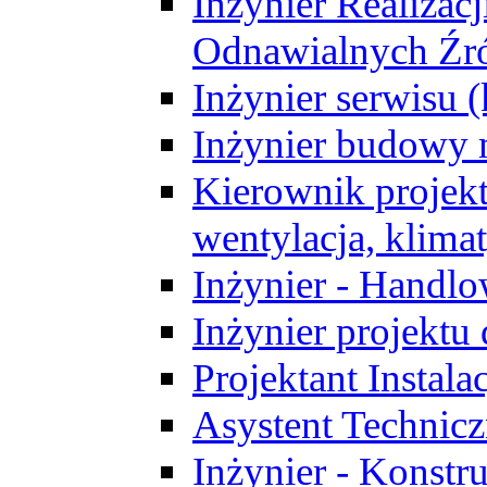
Inżynier Realizacj
Odnawialnych Źró
Inżynier serwisu 
Inżynier budowy 
Kierownik projek
wentylacja, klima
Inżynier - Handlo
Inżynier projektu
Projektant Instala
Asystent Technic
Inżynier - Konstr