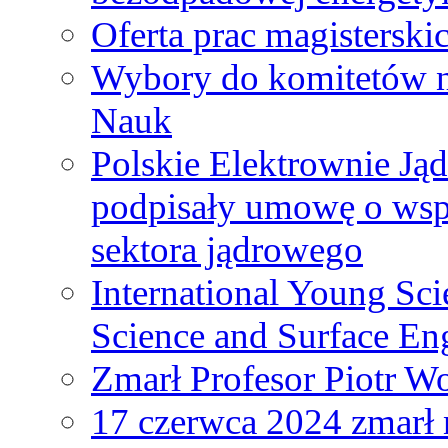
Oferta prac magisterski
Wybory do komitetów n
Nauk
Polskie Elektrownie Ją
podpisały umowę o wspó
sektora jądrowego
International Young Sci
Science and Surface En
Zmarł Profesor Piotr W
17 czerwca 2024 zmarł 