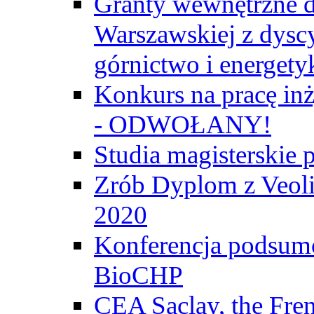
Granty wewnętrzne d
Warszawskiej z dyscy
górnictwo i energety
Konkurs na pracę inż
- ODWOŁANY!
Studia magisterski
Zrób Dyplom z Veoli
2020
Konferencja podsumo
BioCHP
CEA Saclay, the Fre