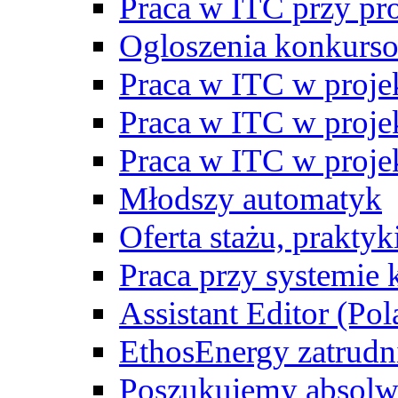
Praca w ITC przy p
Ogloszenia konkurs
Praca w ITC w proj
Praca w ITC w proj
Praca w ITC w proj
Młodszy automatyk
Oferta stażu, prakty
Praca przy systemie k
Assistant Editor (Pol
EthosEnergy zatrudn
Poszukujemy absolw