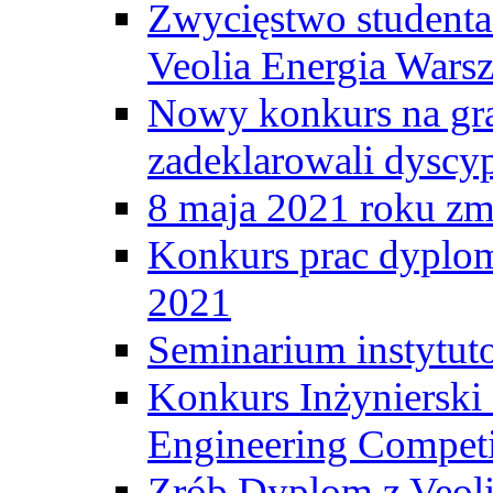
Zwycięstwo student
Veolia Energia Wars
Nowy konkurs na gr
zadeklarowali dyscy
8 maja 2021 roku zma
Konkurs prac dyplo
2021
Seminarium instytut
Konkurs Inżyniersk
Engineering Competi
Zrób Dyplom z Veoli