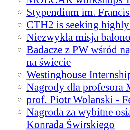
Stypendium im. Francis
CTH2 is seeking highly 
Niezwykła misja balon
Badacze z PW wśród na
na świecie
Westinghouse Internshi
Nagrody dla profesora
prof. Piotr Wolanski - 
Nagroda za wybitne osi
Konrada Świrskiego