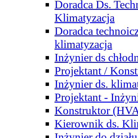
Doradca Ds. Tech
Klimatyzacja
Doradca technoic
klimatyzacja
Inżynier ds chłodn
Projektant / Kon
Inżynier ds. klim
Projektant - Inż
Konstruktor (HV
Kierownik ds. Kli
Inżynier do działu