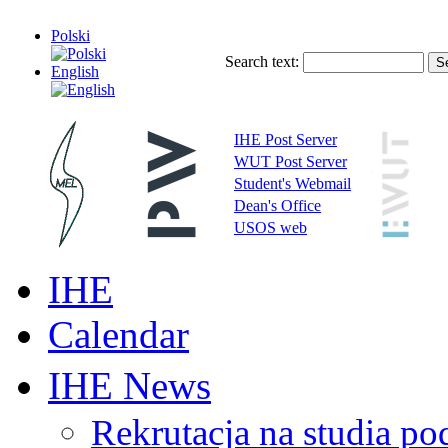
Polski
Search text:
English
IHE Post Server
WUT Post Server
Student's Webmail
Dean's Office
USOS web
IHE
Calendar
IHE News
Rekrutacja na studia 