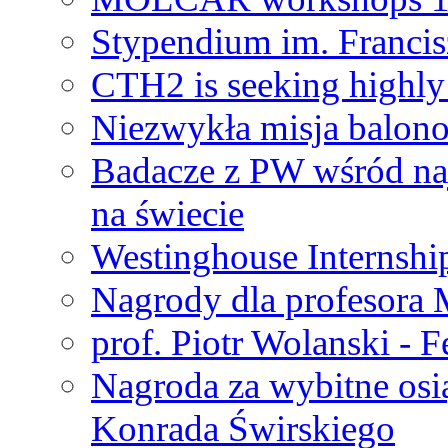
Stypendium im. Francis
CTH2 is seeking highly 
Niezwykła misja balon
Badacze z PW wśród na
na świecie
Westinghouse Internshi
Nagrody dla profesora
prof. Piotr Wolanski - 
Nagroda za wybitne osi
Konrada Świrskiego