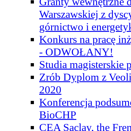
Granty wewnętrzne d
Warszawskiej z dyscy
górnictwo i energety
Konkurs na pracę inż
- ODWOŁANY!
Studia magisterski
Zrób Dyplom z Veoli
2020
Konferencja podsumo
BioCHP
CEA Saclay, the Fre