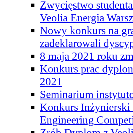
Zwycięstwo student
Veolia Energia Wars
Nowy konkurs na gr
zadeklarowali dyscy
8 maja 2021 roku zma
Konkurs prac dyplo
2021
Seminarium instytut
Konkurs Inżyniersk
Engineering Competi
Zrób Dyplom z Veoli