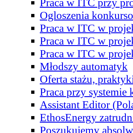
Praca w ITC przy p
Ogloszenia konkurs
Praca w ITC w proj
Praca w ITC w proj
Praca w ITC w proj
Młodszy automatyk
Oferta stażu, prakty
Praca przy systemie k
Assistant Editor (Pol
EthosEnergy zatrudn
Poszukujemy absolw