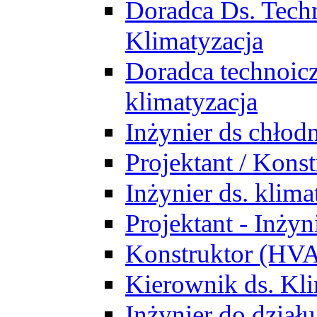
Doradca Ds. Tech
Klimatyzacja
Doradca technoic
klimatyzacja
Inżynier ds chłodn
Projektant / Kon
Inżynier ds. klim
Projektant - Inż
Konstruktor (HV
Kierownik ds. Kli
Inżynier do działu