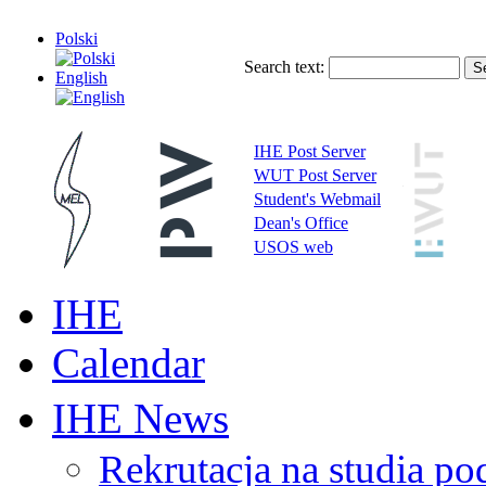
Polski
Search text:
English
IHE Post Server
WUT Post Server
Student's Webmail
Dean's Office
USOS web
IHE
Calendar
IHE News
Rekrutacja na studia 