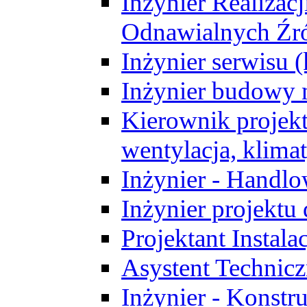
Inżynier Realizacj
Odnawialnych Źró
Inżynier serwisu 
Inżynier budowy 
Kierownik projek
wentylacja, klima
Inżynier - Handlo
Inżynier projektu
Projektant Instala
Asystent Technic
Inżynier - Konstr