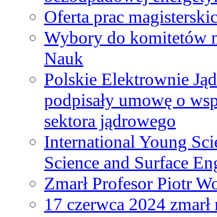
Oferta prac magisterski
Wybory do komitetów n
Nauk
Polskie Elektrownie Ją
podpisały umowę o wspó
sektora jądrowego
International Young Sci
Science and Surface En
Zmarł Profesor Piotr W
17 czerwca 2024 zmarł 