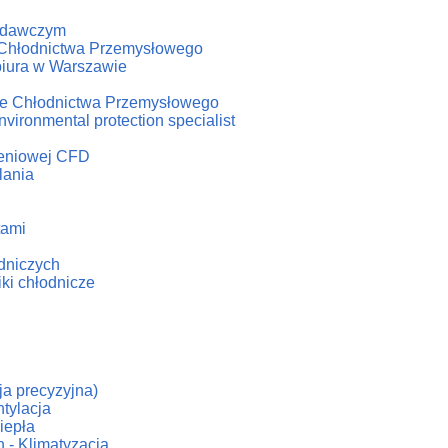
badawczym
u Chłodnictwa Przemysłowego
biura w Warszawie
iale Chłodnictwa Przemysłowego
vironmental protection specialist
czeniowej CFD
lania
tami
odniczych
iki chłodnicze
cja precyzyjna)
tylacja
iepła
 - Klimatyzacja