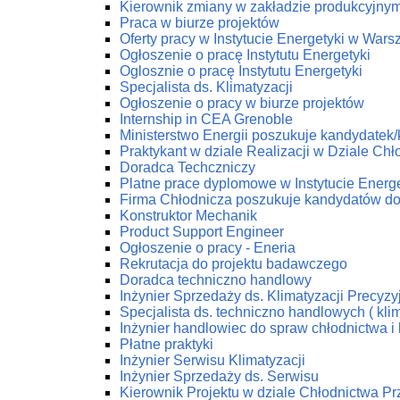
Kierownik zmiany w zakładzie produkcyjny
Praca w biurze projektów
Oferty pracy w Instytucie Energetyki w Wars
Ogłoszenie o pracę Instytutu Energetyki
Oglosznie o pracę Instytutu Energetyki
Specjalista ds. Klimatyzacji
Ogłoszenie o pracy w biurze projektów
Internship in CEA Grenoble
Ministerstwo Energii poszukuje kandydatek
Praktykant w dziale Realizacji w Dziale C
Doradca Techczniczy
Platne prace dyplomowe w Instytucie Energe
Firma Chłodnicza poszukuje kandydatów do
Konstruktor Mechanik
Product Support Engineer
Ogłoszenie o pracy - Eneria
Rekrutacja do projektu badawczego
Doradca techniczno handlowy
Inżynier Sprzedaży ds. Klimatyzacji Precyzy
Specjalista ds. techniczno handlowych ( klim
Inżynier handlowiec do spraw chłodnictwa i 
Płatne praktyki
Inżynier Serwisu Klimatyzacji
Inżynier Sprzedaży ds. Serwisu
Kierownik Projektu w dziale Chłodnictwa 