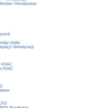
nictwo i klimatyzacja
tyzacji
ompy ciepła
lacji i klimatyzacji
h
ów HVAC
dów HVAC
i)
słowe
 CFD
ASPEN Plus/Hysys