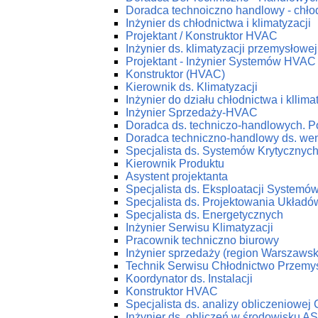
Doradca technoiczno handlowy - chłod
Inżynier ds chłodnictwa i klimatyzacji
Projektant / Konstruktor HVAC
Inżynier ds. klimatyzacji przemysłowej
Projektant - Inżynier Systemów HVAC
Konstruktor (HVAC)
Kierownik ds. Klimatyzacji
Inżynier do działu chłodnictwa i kllima
Inżynier Sprzedaży-HVAC
Doradca ds. techniczo-handlowych. P
Doradca techniczno-handlowy ds. wenty
Specjalista ds. Systemów Krytycznyc
Kierownik Produktu
Asystent projektanta
Specjalista ds. Eksploatacji System
Specjalista ds. Projektowania Ukła
Specjalista ds. Energetycznych
Inżynier Serwisu Klimatyzacji
Pracownik techniczno biurowy
Inżynier sprzedaży (region Warszawsk
Technik Serwisu Chłodnictwo Przemy
Koordynator ds. Instalacji
Konstruktor HVAC
Specjalista ds. analizy obliczeniowej
Inżynier ds. obliczeń w środowisku 