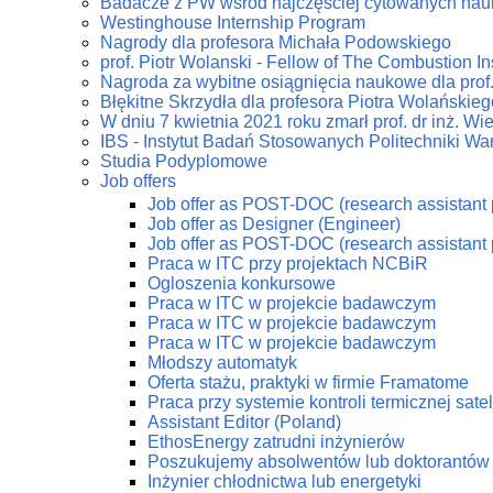
Badacze z PW wśród najczęściej cytowanych na
Westinghouse Internship Program
Nagrody dla profesora Michała Podowskiego
prof. Piotr Wolanski - Fellow of The Combustion Ins
Nagroda za wybitne osiągnięcia naukowe dla prof
Błękitne Skrzydła dla profesora Piotra Wolańskieg
W dniu 7 kwietnia 2021 roku zmarł prof. dr inż. W
IBS - Instytut Badań Stosowanych Politechniki Wa
Studia Podyplomowe
Job offers
Job offer as POST-DOC (research assistant 
Job offer as Designer (Engineer)
Job offer as POST-DOC (research assistant 
Praca w ITC przy projektach NCBiR
Ogloszenia konkursowe
Praca w ITC w projekcie badawczym
Praca w ITC w projekcie badawczym
Praca w ITC w projekcie badawczym
Młodszy automatyk
Oferta stażu, praktyki w firmie Framatome
Praca przy systemie kontroli termicznej sate
Assistant Editor (Poland)
EthosEnergy zatrudni inżynierów
Poszukujemy absolwentów lub doktorantów z
Inżynier chłodnictwa lub energetyki