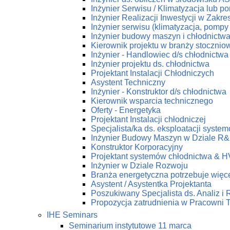
Inżynier Serwisu / Klimatyzacja lub p
Inżynier Realizacji Inwestycji w Zakr
Inżynier serwisu (klimatyzacja, pompy 
Inżynier budowy maszyn i chłodnictw
Kierownik projektu w branży stoczniow
Inżynier - Handlowiec d/s chłodnictwa
Inżynier projektu ds. chłodnictwa
Projektant Instalacji Chłodniczych
Asystent Techniczny
Inżynier - Konstruktor d/s chłodnictwa
Kierownik wsparcia technicznego
Oferty - Energetyka
Projektant Instalacji chłodniczej
Specjalista/ka ds. eksploatacji syst
Inżynier Budowy Maszyn w Dziale R
Konstruktor Korporacyjny
Projektant systemów chłodnictwa & 
Inżynier w Dziale Rozwoju
Branża energetyczna potrzebuje więce
Asystent / Asystentka Projektanta
Poszukiwany Specjalista ds. Analiz i
Propozycja zatrudnienia w Pracow
IHE Seminars
Seminarium instytutowe 11 marca