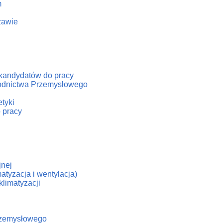
m
zawie
/kandydatów do pracy
hłodnictwa Przemysłowego
tyki
 pracy
jnej
atyzacja i wentylacja)
klimatyzacji
Przemysłowego