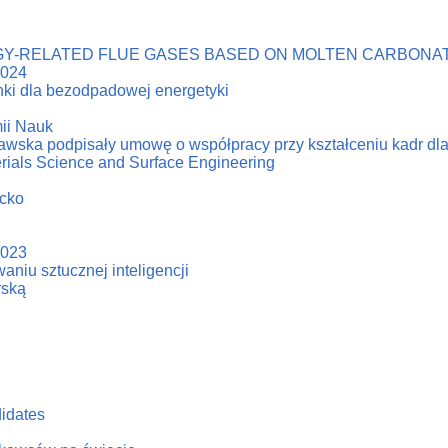
Y-RELATED FLUE GASES BASED ON MOLTEN CARBONAT
2024
ki dla bezodpadowej energetyki
ii Nauk
zawska podpisały umowę o współpracy przy kształceniu kadr dl
erials Science and Surface Engineering
acko
2023
niu sztucznej inteligencji
rską
didates