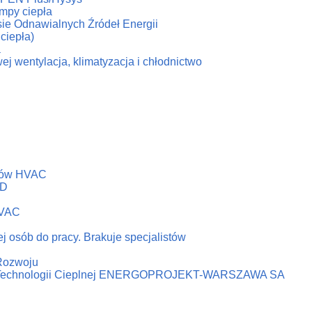
ompy ciepła
esie Odnawialnych Źródeł Energii
ciepła)
a
ej wentylacja, klimatyzacja i chłodnictwo
emów HVAC
&D
HVAC
j osób do pracy. Brakuje specjalistów
 Rozwoju
ni Technologii Cieplnej ENERGOPROJEKT-WARSZAWA SA