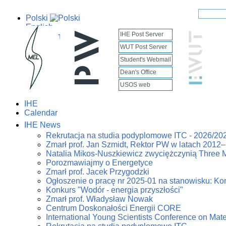
Polski
English
IHE Post Server
WUT Post Server
Student's Webmail
Dean's Office
USOS web
IHE
Calendar
IHE News
Rekrutacja na studia podyplomowe ITC - 2026/20
Zmarł prof. Jan Szmidt, Rektor PW w latach 2012
Natalia Mikos-Nuszkiewicz zwyciężczynią Three 
Porozmawiajmy o Energetyce
Zmarł prof. Jacek Przygodzki
Ogłoszenie o pracę nr 2025-01 na stanowisku: Kon
Konkurs "Wodór - energia przyszłości"
Zmarł prof. Władysław Nowak
Centrum Doskonałości Energii CORE
International Young Scientists Conference on Mat