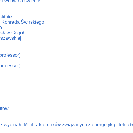
ukowców na świecie
titute
. Konrada Świrskiego
o
iesław Gogół
rszawskiej
professor)
professor)
litów
 wydziału MEiL z kierunków związanych z energetyką i lotnic