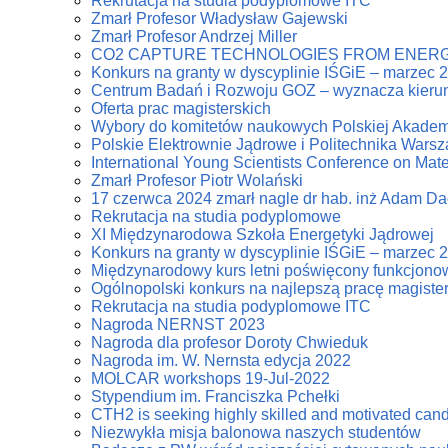
Rekrutacja na studia podyplomowe ITC
Zmarł Profesor Władysław Gajewski
Zmarł Profesor Andrzej Miller
CO2 CAPTURE TECHNOLOGIES FROM ENERG
Konkurs na granty w dyscyplinie IŚGiE – marzec 
Centrum Badań i Rozwoju GOZ – wyznacza kierun
Oferta prac magisterskich
Wybory do komitetów naukowych Polskiej Akadem
Polskie Elektrownie Jądrowe i Politechnika Wars
International Young Scientists Conference on Mat
Zmarł Profesor Piotr Wolański
17 czerwca 2024 zmarł nagle dr hab. inż Adam D
Rekrutacja na studia podyplomowe
XI Międzynarodowa Szkoła Energetyki Jądrowej
Konkurs na granty w dyscyplinie IŚGiE – marzec 
Międzynarodowy kurs letni poświęcony funkcjonowa
Ogólnopolski konkurs na najlepszą pracę magiste
Rekrutacja na studia podyplomowe ITC
Nagroda NERNST 2023
Nagroda dla profesor Doroty Chwieduk
Nagroda im. W. Nernsta edycja 2022
MOLCAR workshops 19-Jul-2022
Stypendium im. Franciszka Pchełki
CTH2 is seeking highly skilled and motivated can
Niezwykła misja balonowa naszych studentów