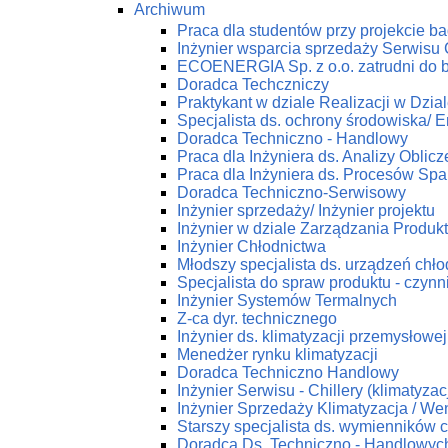
Archiwum
Praca dla studentów przy projekcie 
Inżynier wsparcia sprzedaży Serwis
ECOENERGIA Sp. z o.o. zatrudni do 
Doradca Techczniczy
Praktykant w dziale Realizacji w Dz
Specjalista ds. ochrony środowiska/ En
Doradca Techniczno - Handlowy
Praca dla Inżyniera ds. Analizy Obli
Praca dla Inżyniera ds. Procesów Spa
Doradca Techniczno-Serwisowy
Inżynier sprzedaży/ Inżynier projektu
Inżynier w dziale Zarządzania Produk
Inżynier Chłodnictwa
Młodszy specjalista ds. urządzeń chł
Specjalista do spraw produktu - czynn
Inżynier Systemów Termalnych
Z-ca dyr. technicznego
Inżynier ds. klimatyzacji przemysłowej
Menedżer rynku klimatyzacji
Doradca Techniczno Handlowy
Inżynier Serwisu - Chillery (klimatyza
Inżynier Sprzedaży Klimatyzacja / Wen
Starszy specjalista ds. wymienników c
Doradca Ds. Techniczno - Handlowych