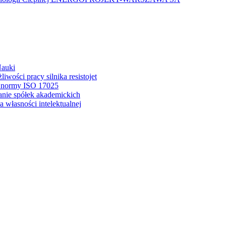
Nauki
wości pracy silnika resistojet
a normy ISO 17025
anie spółek akademickich
 własności intelektualnej