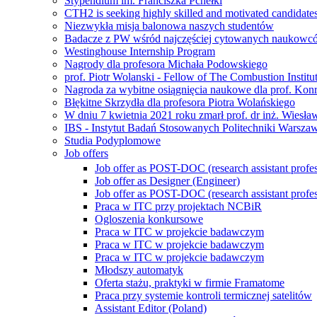
Stypendium im. Franciszka Pchełki
CTH2 is seeking highly skilled and motivated candidate
Niezwykła misja balonowa naszych studentów
Badacze z PW wśród najczęściej cytowanych naukowcó
Westinghouse Internship Program
Nagrody dla profesora Michała Podowskiego
prof. Piotr Wolanski - Fellow of The Combustion Institu
Nagroda za wybitne osiągnięcia naukowe dla prof. Kon
Błękitne Skrzydła dla profesora Piotra Wolańskiego
W dniu 7 kwietnia 2021 roku zmarł prof. dr inż. Wiesł
IBS - Instytut Badań Stosowanych Politechniki Warszaw
Studia Podyplomowe
Job offers
Job offer as POST-DOC (research assistant profes
Job offer as Designer (Engineer)
Job offer as POST-DOC (research assistant profes
Praca w ITC przy projektach NCBiR
Ogloszenia konkursowe
Praca w ITC w projekcie badawczym
Praca w ITC w projekcie badawczym
Praca w ITC w projekcie badawczym
Młodszy automatyk
Oferta stażu, praktyki w firmie Framatome
Praca przy systemie kontroli termicznej satelitów
Assistant Editor (Poland)