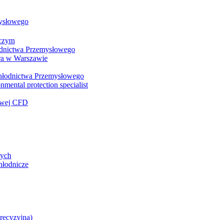
mysłowego
wczym
łodnictwa Przemysłowego
ra w Warszawie
 Chłodnictwa Przemysłowego
nmental protection specialist
iowej CFD
zych
hłodnicze
precyzyjna)