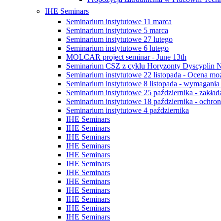
IHE Seminars
Seminarium instytutowe 11 marca
Seminarium instytutowe 5 marca
Seminarium instytutowe 27 lutego
Seminarium instytutowe 6 lutego
MOLCAR project seminar - June 13th
Seminarium CSZ z cyklu Horyzonty Dyscyplin 
Seminarium instytutowe 22 listopada - Ocena możli
Seminarium instytutowe 8 listopada - wymagani
Seminarium instytutowe 25 października - zakład
Seminarium instytutowe 18 października - ochrona
Seminarium instytutowe 4 października
IHE Seminars
IHE Seminars
IHE Seminars
IHE Seminars
IHE Seminars
IHE Seminars
IHE Seminars
IHE Seminars
IHE Seminars
IHE Seminars
IHE Seminars
IHE Seminars