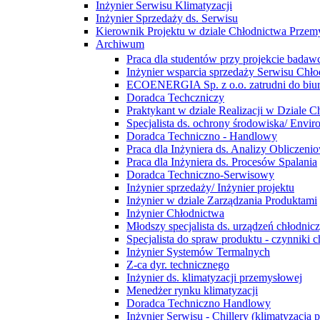
Inżynier Serwisu Klimatyzacji
Inżynier Sprzedaży ds. Serwisu
Kierownik Projektu w dziale Chłodnictwa Prze
Archiwum
Praca dla studentów przy projekcie bada
Inżynier wsparcia sprzedaży Serwisu Ch
ECOENERGIA Sp. z o.o. zatrudni do biu
Doradca Techczniczy
Praktykant w dziale Realizacji w Dziale
Specjalista ds. ochrony środowiska/ Enviro
Doradca Techniczno - Handlowy
Praca dla Inżyniera ds. Analizy Obliczen
Praca dla Inżyniera ds. Procesów Spalania
Doradca Techniczno-Serwisowy
Inżynier sprzedaży/ Inżynier projektu
Inżynier w dziale Zarządzania Produktami
Inżynier Chłodnictwa
Młodszy specjalista ds. urządzeń chłodnic
Specjalista do spraw produktu - czynniki c
Inżynier Systemów Termalnych
Z-ca dyr. technicznego
Inżynier ds. klimatyzacji przemysłowej
Menedżer rynku klimatyzacji
Doradca Techniczno Handlowy
Inżynier Serwisu - Chillery (klimatyzacja 