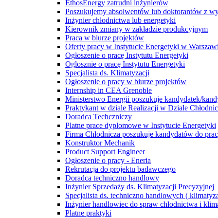
EthosEnergy zatrudni inżynierów
Poszukujemy absolwentów lub doktorantów z wyd
Inżynier chłodnictwa lub energetyki
Kierownik zmiany w zakładzie produkcyjnym
Praca w biurze projektów
Oferty pracy w Instytucie Energetyki w Warszaw
Ogłoszenie o pracę Instytutu Energetyki
Oglosznie o pracę Instytutu Energetyki
Specjalista ds. Klimatyzacji
Ogłoszenie o pracy w biurze projektów
Internship in CEA Grenoble
Ministerstwo Energii poszukuje kandydatek/kan
Praktykant w dziale Realizacji w Dziale Chłodn
Doradca Techczniczy
Platne prace dyplomowe w Instytucie Energetyki
Firma Chłodnicza poszukuje kandydatów do pra
Konstruktor Mechanik
Product Support Engineer
Ogłoszenie o pracy - Eneria
Rekrutacja do projektu badawczego
Doradca techniczno handlowy
Inżynier Sprzedaży ds. Klimatyzacji Precyzyjnej
Specjalista ds. techniczno handlowych ( klimatyza
Inżynier handlowiec do spraw chłodnictwa i klim
Płatne praktyki