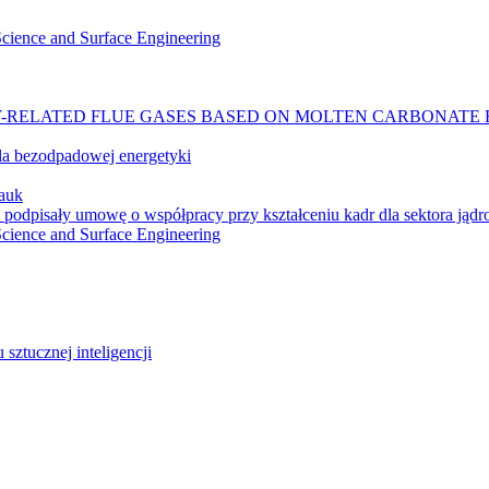
 Science and Surface Engineering
-RELATED FLUE GASES BASED ON MOLTEN CARBONATE 
a bezodpadowej energetyki
auk
 podpisały umowę o współpracy przy kształceniu kadr dla sektora jąd
 Science and Surface Engineering
ztucznej inteligencji