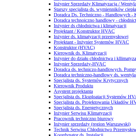
Inżynier Sprzedaży Klimatyzacja / Wentyl
Starszy specjalista ds. wymienników ciepł
Doradca Ds. Techniczno - Handlowych - 
Doradca technoiczno handlowy - chłodnict
Inżynier ds chłodnictwa i klimatyzacji
Projektant / Konstruktor HVAC
Inżynier ds. klimatyzacji przemysłowej
Projektant - Inżynier Systemów HVAC
Konstruktor (HVAC)
Kierownik ds. Klimatyzacji
Inżynier do działu chłodnictwa i kllimatyza
Inżynier Sprzedaży-HVAC
Doradca ds. techniczo-handlowych. Pompy
Doradca techniczno-handlowy ds. wentylacj
Specjalista ds. Systemów Krytycznych
Kierownik Produktu
Asystent projektanta
Specjalista ds. Eksploatacji Systemów H
Specjalista ds. Projektowania Układów 
Specjalista ds. Energetycznych
Inżynier Serwisu Klimatyzacji
Pracownik techniczno biurowy
Inżynier sprzedaży (region Warszawski)
Technik Serwisu Chłodnictwo Przemysło
Koordynator ds. Instalacji