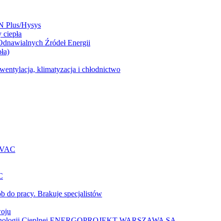
N Plus/Hysys
 ciepła
 Odnawialnych Źródeł Energii
ła)
entylacja, klimatyzacja i chłodnictwo
 HVAC
C
b do pracy. Brakuje specjalistów
woju
 Technologii Cieplnej ENERGOPROJEKT-WARSZAWA SA