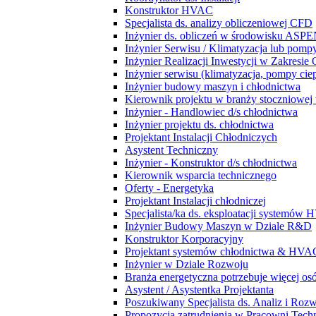
Konstruktor HVAC
Specjalista ds. analizy obliczeniowej CFD
Inżynier ds. obliczeń w środowisku ASPE
Inżynier Serwisu / Klimatyzacja lub pompy
Inżynier Realizacji Inwestycji w Zakresie
Inżynier serwisu (klimatyzacja, pompy ciep
Inżynier budowy maszyn i chłodnictwa
Kierownik projektu w branży stoczniowej w
Inżynier - Handlowiec d/s chłodnictwa
Inżynier projektu ds. chłodnictwa
Projektant Instalacji Chłodniczych
Asystent Techniczny
Inżynier - Konstruktor d/s chłodnictwa
Kierownik wsparcia technicznego
Oferty - Energetyka
Projektant Instalacji chłodniczej
Specjalista/ka ds. eksploatacji systemów
Inżynier Budowy Maszyn w Dziale R&D
Konstruktor Korporacyjny
Projektant systemów chłodnictwa & HVA
Inżynier w Dziale Rozwoju
Branża energetyczna potrzebuje więcej osó
Asystent / Asystentka Projektanta
Poszukiwany Specjalista ds. Analiz i Roz
Propozycja zatrudnienia w Pracowni