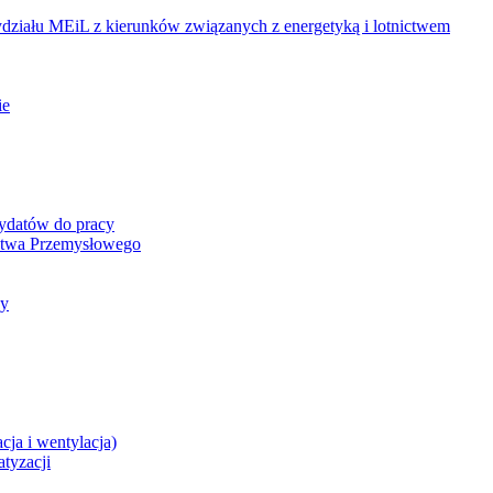
ziału MEiL z kierunków związanych z energetyką i lotnictwem
ie
dydatów do pracy
ictwa Przemysłowego
cy
cja i wentylacja)
atyzacji