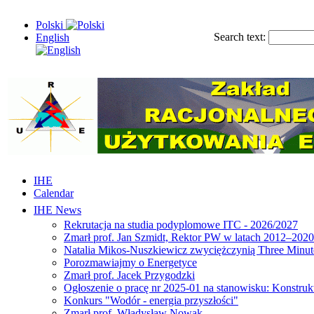
Polski
Search text:
English
IHE
Calendar
IHE News
Rekrutacja na studia podyplomowe ITC - 2026/2027
Zmarł prof. Jan Szmidt, Rektor PW w latach 2012–2020
Natalia Mikos-Nuszkiewicz zwyciężczynią Three Minute
Porozmawiajmy o Energetyce
Zmarł prof. Jacek Przygodzki
Ogłoszenie o pracę nr 2025-01 na stanowisku: Konstrukt
Konkurs "Wodór - energia przyszłości"
Zmarł prof. Władysław Nowak