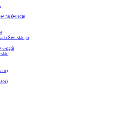
s
w na świecie
te
rada Świrskiego
aw Gogół
skiej
sor)
sor)