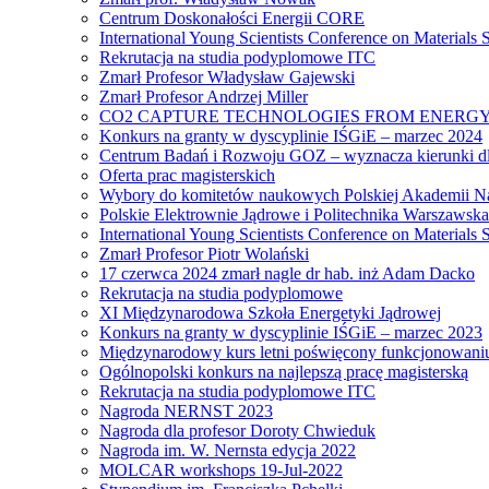
Centrum Doskonałości Energii CORE
International Young Scientists Conference on Materials
Rekrutacja na studia podyplomowe ITC
Zmarł Profesor Władysław Gajewski
Zmarł Profesor Andrzej Miller
CO2 CAPTURE TECHNOLOGIES FROM ENERGY
Konkurs na granty w dyscyplinie IŚGiE – marzec 2024
Centrum Badań i Rozwoju GOZ – wyznacza kierunki dl
Oferta prac magisterskich
Wybory do komitetów naukowych Polskiej Akademii N
Polskie Elektrownie Jądrowe i Politechnika Warszawska
International Young Scientists Conference on Materials
Zmarł Profesor Piotr Wolański
17 czerwca 2024 zmarł nagle dr hab. inż Adam Dacko
Rekrutacja na studia podyplomowe
XI Międzynarodowa Szkoła Energetyki Jądrowej
Konkurs na granty w dyscyplinie IŚGiE – marzec 2023
Międzynarodowy kurs letni poświęcony funkcjonowaniu s
Ogólnopolski konkurs na najlepszą pracę magisterską
Rekrutacja na studia podyplomowe ITC
Nagroda NERNST 2023
Nagroda dla profesor Doroty Chwieduk
Nagroda im. W. Nernsta edycja 2022
MOLCAR workshops 19-Jul-2022