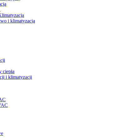
acja
a
Klimatyzacja
wo i klimatyzacja
cji
 ciepła
i i klimatyzacji
VAC
HVAC
we