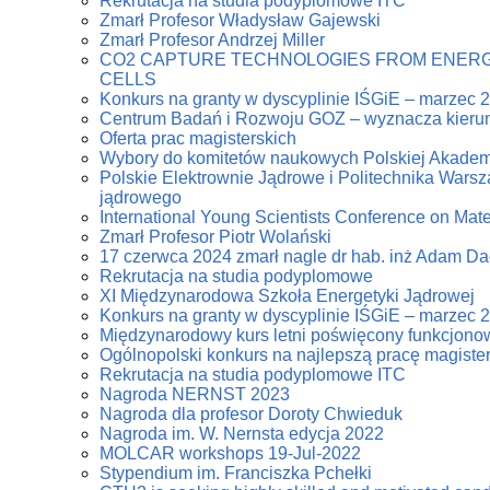
Rekrutacja na studia podyplomowe ITC
Zmarł Profesor Władysław Gajewski
Zmarł Profesor Andrzej Miller
CO2 CAPTURE TECHNOLOGIES FROM ENERG
CELLS
Konkurs na granty w dyscyplinie IŚGiE – marzec 
Centrum Badań i Rozwoju GOZ – wyznacza kierun
Oferta prac magisterskich
Wybory do komitetów naukowych Polskiej Akadem
Polskie Elektrownie Jądrowe i Politechnika Warsz
jądrowego
International Young Scientists Conference on Mat
Zmarł Profesor Piotr Wolański
17 czerwca 2024 zmarł nagle dr hab. inż Adam D
Rekrutacja na studia podyplomowe
XI Międzynarodowa Szkoła Energetyki Jądrowej
Konkurs na granty w dyscyplinie IŚGiE – marzec 
Międzynarodowy kurs letni poświęcony funkcjonowa
Ogólnopolski konkurs na najlepszą pracę magiste
Rekrutacja na studia podyplomowe ITC
Nagroda NERNST 2023
Nagroda dla profesor Doroty Chwieduk
Nagroda im. W. Nernsta edycja 2022
MOLCAR workshops 19-Jul-2022
Stypendium im. Franciszka Pchełki