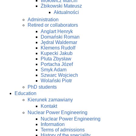
Wołowicz Marcin
Żbikowski Mateusz
Aktualności
Administration
Retired or collaborators
Anglart Henryk
Domański Roman
Jędral Waldemar
Klemens Rudolf
Kupecki Jakub
Pluta Zbysław
Portacha Józef
Smyk Adam
Szwarc Wojciech
Wolański Piotr
PhD students
Education
Kierunek zamawiany
Kontakt
Nuclear Power Engineering
Nuclear Power Engineering
Information
Terms of admissions
History of the speciality