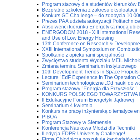
Program stażowy dla studentów kierunków 
Bezpłatne szkolenia z zakresu eksploatacji 
Konkurs GE Challenge – do zdobycia 10 00
Prezes PAA udziela autoryzacji Politechnic
Absolwenci kierunku Energetyka mogą ubie
ENERGODOM 2018 - XIII International Resea
and Use of Low Energy Housing
13th Conference on Research & Developmen
XXIII International Symposium on Combust
Spotkanie z opiekunami specjalności
Zwycięstwo studenta Wydziału MEiL Michał
Zmiana terminu Seminarium Instytutowego
10th Development Trends in Space Propuls
Lecture "EdF Experience In The Operation Of
Seminarium technologiczne „Od nauki do w
Program stażowy "Energia dla Przyszłości"
KONKURS POLSKIEGO TOWARZYSTWA 
II Edukacyjne Forum Energetyki Jądrowej
Seminarium 4 kwietnia
Konkurs na pracę inżynierską o tematyce en
PIBOA
Program Stażowy w Siemensie
Konferencja Naukowa Młodzi dla Techniki
II edycja EDPR University Challenge!
Firma Chłodnicza poszukuje kandydatów do