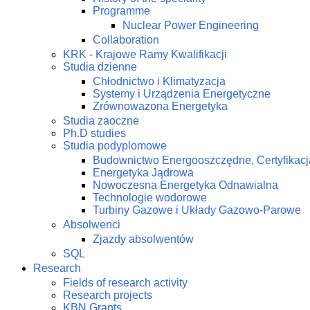
Programme
Nuclear Power Engineering
Collaboration
KRK - Krajowe Ramy Kwalifikacji
Studia dzienne
Chłodnictwo i Klimatyzacja
Systemy i Urządzenia Energetyczne
Zrównowazona Energetyka
Studia zaoczne
Ph.D studies
Studia podyplomowe
Budownictwo Energooszczędne, Certyfikacj
Energetyka Jądrowa
Nowoczesna Energetyka Odnawialna
Technologie wodorowe
Turbiny Gazowe i Układy Gazowo-Parowe
Absolwenci
Zjazdy absolwentów
SQL
Research
Fields of research activity
Research projects
KBN Grants