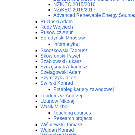
NŹiKEO 2015/2016
NŹiKEO 2016/2017
Advanced Renewable Energy Source
Ruciński Adam
Rudy Wojciech
Rusowicz Artur
Seredyński Mirosław
Informatyka I
Skoczkowski Tadeusz
Skowroński Paweł
Szabłowski Łukasz
Szczęśniak Arkadiusz
Szelągowski Adam
Szymczyk Jacek
Świrski Konrad
Przebieg kariery zawodowej
Teodorczyk Andrzej
Uzunow Nikołaj
Wasik Michał
Teaching courses
Research projects
Wiśniewski Tomasz
Wojdan Konrad