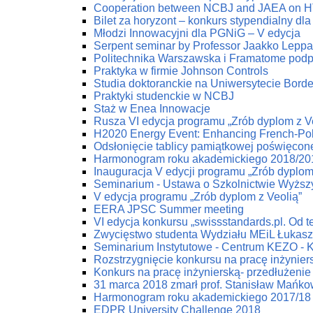
Cooperation between NCBJ and JAEA on HTG
Bilet za horyzont – konkurs stypendialny dla
Młodzi Innowacyjni dla PGNiG – V edycja
Serpent seminar by Professor Jaakko Lepp
Politechnika Warszawska i Framatome podp
Praktyka w firmie Johnson Controls
Studia doktoranckie na Uniwersytecie Bord
Praktyki studenckie w NCBJ
Staż w Enea Innowacje
Rusza VI edycja programu „Zrób dyplom z V
H2020 Energy Event: Enhancing French-Poli
Odsłonięcie tablicy pamiątkowej poświęco
Harmonogram roku akademickiego 2018/20
Inauguracja V edycji programu „Zrób dyplom
Seminarium - Ustawa o Szkolnictwie Wyżs
V edycja programu „Zrób dyplom z Veolią”
EERA JPSC Summer meeting
VI edycja konkursu „swissstandards.pl. Od teo
Zwycięstwo studenta Wydziału MEiL Łukas
Seminarium Instytutowe - Centrum KEZO - 
Rozstrzygnięcie konkursu na pracę inżynier
Konkurs na pracę inżynierską- przedłużenie 
31 marca 2018 zmarł prof. Stanisław Mańko
Harmonogram roku akademickiego 2017/18
EDPR University Challenge 2018