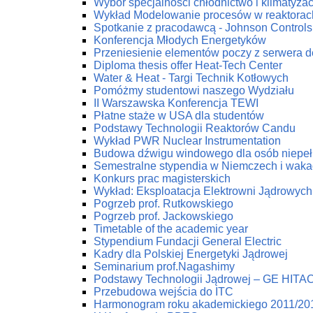
Wybór specjalności chłodnictwo i klimatyzac
Wykład Modelowanie procesów w reaktorac
Spotkanie z pracodawcą - Johnson Controls 
Konferencja Młodych Energetyków
Przeniesienie elementów poczy z serwera 
Diploma thesis offer Heat-Tech Center
Water & Heat - Targi Technik Kotłowych
Pomóżmy studentowi naszego Wydziału
II Warszawska Konferencja TEWI
Płatne staże w USA dla studentów
Podstawy Technologii Reaktorów Candu
Wykład PWR Nuclear Instrumentation
Budowa dźwigu windowego dla osób niepe
Semestralne stypendia w Niemczech i waka
Konkurs prac magisterskich
Wykład: Eksploatacja Elektrowni Jądrowych
Pogrzeb prof. Rutkowskiego
Pogrzeb prof. Jackowskiego
Timetable of the academic year
Stypendium Fundacji General Electric
Kadry dla Polskiej Energetyki Jądrowej
Seminarium prof.Nagashimy
Podstawy Technologii Jądrowej – GE HITA
Przebudowa wejścia do ITC
Harmonogram roku akademickiego 2011/20