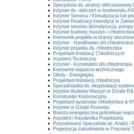
Specjalista ds. analizy obliczeniowej
Inżynier ds. obliczeń w środowisku 
Inżynier Serwisu / Klimatyzacja lub p
Inżynier Realizacji Inwestycji w Zakr
Inżynier serwisu (klimatyzacja, pompy 
Inżynier budowy maszyn i chłodnictw
Kierownik projektu w branży stoczniow
Inżynier - Handlowiec d/s chłodnictwa
Inżynier projektu ds. chłodnictwa
Projektant Instalacji Chłodniczych
Asystent Techniczny
Inżynier - Konstruktor d/s chłodnictwa
Kierownik wsparcia technicznego
Oferty - Energetyka
Projektant Instalacji chłodniczej
Specjalista/ka ds. eksploatacji syst
Inżynier Budowy Maszyn w Dziale R
Konstruktor Korporacyjny
Projektant systemów chłodnictwa & 
Inżynier w Dziale Rozwoju
Branża energetyczna potrzebuje więce
Asystent / Asystentka Projektanta
Poszukiwany Specjalista ds. Analiz i
Propozycja zatrudnienia w Pracow