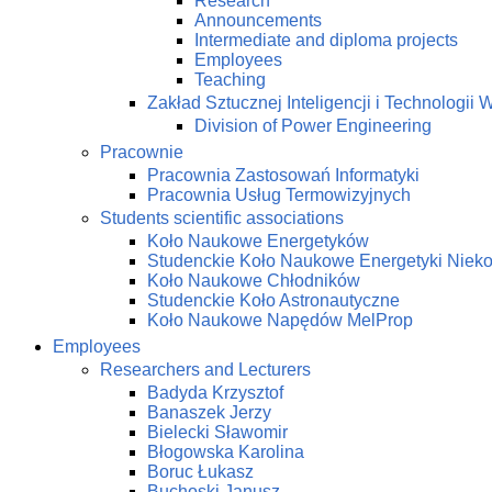
Research
Announcements
Intermediate and diploma projects
Employees
Teaching
Zakład Sztucznej Inteligencji i Technologi
Division of Power Engineering
Pracownie
Pracownia Zastosowań Informatyki
Pracownia Usług Termowizyjnych
Students scientific associations
Koło Naukowe Energetyków
Studenckie Koło Naukowe Energetyki Niek
Koło Naukowe Chłodników
Studenckie Koło Astronautyczne
Koło Naukowe Napędów MelProp
Employees
Researchers and Lecturers
Badyda Krzysztof
Banaszek Jerzy
Bielecki Sławomir
Błogowska Karolina
Boruc Łukasz
Buchoski Janusz