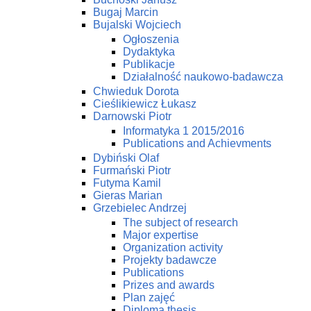
Bugaj Marcin
Bujalski Wojciech
Ogłoszenia
Dydaktyka
Publikacje
Działalność naukowo-badawcza
Chwieduk Dorota
Cieślikiewicz Łukasz
Darnowski Piotr
Informatyka 1 2015/2016
Publications and Achievments
Dybiński Olaf
Furmański Piotr
Futyma Kamil
Gieras Marian
Grzebielec Andrzej
The subject of research
Major expertise
Organization activity
Projekty badawcze
Publications
Prizes and awards
Plan zajęć
Diploma thesis