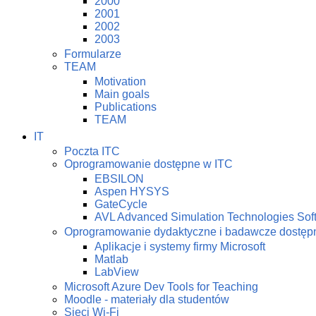
2000
2001
2002
2003
Formularze
TEAM
Motivation
Main goals
Publications
TEAM
IT
Poczta ITC
Oprogramowanie dostępne w ITC
EBSILON
Aspen HYSYS
GateCycle
AVL Advanced Simulation Technologies Sof
Oprogramowanie dydaktyczne i badawcze dostę
Aplikacje i systemy firmy Microsoft
Matlab
LabView
Microsoft Azure Dev Tools for Teaching
Moodle - materiały dla studentów
Sieci Wi-Fi