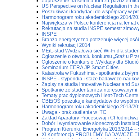
Zaproszenie na seminarium 21 październik
US Perspective on Nuclear Regulation in th
Poszukiwani kandydaci do współpracy w pr
Harmonogram roku akademickiego 2014/20
Największa w Polsce konferencja na temat e
Rekrutacja na studia INSPE semestr zimow
INSPE
Branża energetyczna potrzebuje więcej osób
Wyniki rekrutacji 2014
MEiL-stud Wydziałowa sieć Wi-Fi dla stude
Ogłoszenie o otwarciu konkursu „Staż u Pr
Ogłoszenie o konkursie „Wykłady dla Studi
Seminarium EERA JP Smart Cities
Katastrofa w Fukushima - spotkanie z byłym
INSPE - stypendia i staże badawczo-nauko
Zapisy na studia Innovative Nuclear and Su
Spotkanie ze studentami zainteresowanymi
Tematy prac dyplomowych Heat-Tech Cente
CBEiOŚ poszukuje kandydatów do współpr
Harmonogram roku akademickiego 2013/20
Uwaga - brak zasilania w ITC
Zakład Aparatury Procesowaj i Chłodnictwa 
Dobór i wymiarowanie słonecznych instala
Program Kierunku Energetyka 2013/2014 – s
XI Konferencja PROBLEMY BADAWCZE 