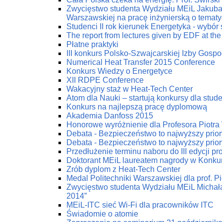
Zwycięstwo studenta Wydziału MEiL Jakuba 
Warszawskiej na pracę inżynierską o tematy
Studenci II rok kierunek Energetyka - wybór
The report from lectures given by EDF at the
Płatne praktyki
III konkurs Polsko-Szwajcarskiej Izby Gospod
Numerical Heat Transfer 2015 Conference
Konkurs Wiedzy o Energetyce
XII RDPE Conference
Wakacyjny staż w Heat-Tech Center
Atom dla Nauki – startują konkursy dla stu
Konkurs na najlepszą pracę dyplomową
Akademia Danfoss 2015
Honorowe wyróżnienie dla Profesora Piotr
Debata - Bezpieczeństwo to najwyższy prior
Debata - Bezpieczeństwo to najwyższy prior
Przedłużenie terminu naboru do III edycji p
Doktorant MEiL laureatem nagrody w Konku
Zrób dyplom z Heat-Tech Center
Medal Politechniki Warszawskiej dla prof. P
Zwycięstwo studenta Wydziału MEiL Michał
2014”
MEiL-ITC sieć Wi-Fi dla pracowników ITC
Świadomie o atomie