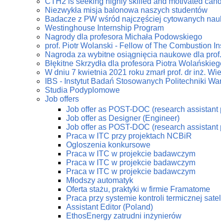
CTH2 is seeking highly skilled and motivated can
Niezwykła misja balonowa naszych studentów
Badacze z PW wśród najczęściej cytowanych na
Westinghouse Internship Program
Nagrody dla profesora Michała Podowskiego
prof. Piotr Wolanski - Fellow of The Combustion Ins
Nagroda za wybitne osiągnięcia naukowe dla prof
Błękitne Skrzydła dla profesora Piotra Wolańskieg
W dniu 7 kwietnia 2021 roku zmarł prof. dr inż. W
IBS - Instytut Badań Stosowanych Politechniki Wa
Studia Podyplomowe
Job offers
Job offer as POST-DOC (research assistant 
Job offer as Designer (Engineer)
Job offer as POST-DOC (research assistant 
Praca w ITC przy projektach NCBiR
Ogloszenia konkursowe
Praca w ITC w projekcie badawczym
Praca w ITC w projekcie badawczym
Praca w ITC w projekcie badawczym
Młodszy automatyk
Oferta stażu, praktyki w firmie Framatome
Praca przy systemie kontroli termicznej sate
Assistant Editor (Poland)
EthosEnergy zatrudni inżynierów