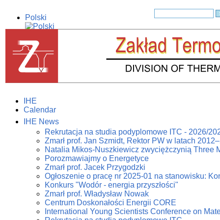
Polski
English
IHE
Calendar
IHE News
Rekrutacja na studia podyplomowe ITC - 2026/20
Zmarł prof. Jan Szmidt, Rektor PW w latach 2012
Natalia Mikos-Nuszkiewicz zwyciężczynią Three 
Porozmawiajmy o Energetyce
Zmarł prof. Jacek Przygodzki
Ogłoszenie o pracę nr 2025-01 na stanowisku: Kon
Konkurs "Wodór - energia przyszłości"
Zmarł prof. Władysław Nowak
Centrum Doskonałości Energii CORE
International Young Scientists Conference on Mat