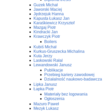
Guzek Michał
Jaworski Maciej
Jędrzejuk Hanna
Kapusta Łukasz Jan
Karaśkiewicz Krzysztof
Mazgaj Piotr
Kindracki Jan
Krawczyk Piotr
Boilers
Kubiś Michał
Kurkus-Gruszecka Michalina
Kuta Jerzy
Laskowski Rałal
Lewandowski Janusz
Publikacje
Przebieg kariery zawodowej
Działalność naukowo-badawcza
Lipka Janusz
Łapka Piotr
Materiały bez logowania
Ogłoszenia
Mazuro Paweł
Mezyk Lukasz