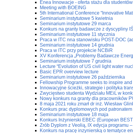
Enea Innowacje - oferta stażu dla studentów 
Meeting with BOEING
5th International Conference “Innovative Mat
Seminarium instytutowe 5 kwietnia
Seminarium instytutowe 29 marca
Konkurs na granty badawcze z dyscypliny I
Seminarium instytutowe 11 stycznia
Praca w ITC nna stanowisku POST-DOC (ad
Seminarium instytutowe 14 grudnia
Praca w ITC przy projekcie NCBiR
XV Konferencja „Problemy Badawcze Energe
Seminarium instytutowe 7 grudnia
Lecture “Evolution of US civil light water nu
Basic EPR overview lecture
Seminarium instytutowe 26 października
Fellowship Programme seeks to inspire and 
Innowacyjne ścieżki, strategie i polityka tr
Zwycięstwo studenta Wydziału MEiL w konk
Nowy konkurs na granty dla pracowników PW
8 maja 2021 roku zmarł dr inż. Wiesław Glin
Konkurs prac dyplomowych pod patronatem
Seminarium instytutowe 18 maja
Konkurs Inżynierski EBEC (European BEST 
Zrób Dyplom z Veolią, IX edycja programu 
Konkurs na pracę inzynierską o tematyce en