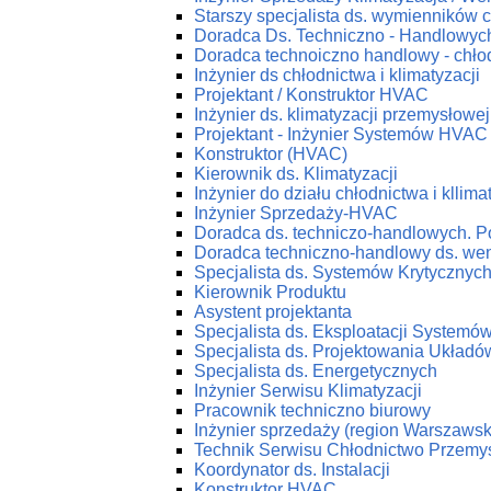
Starszy specjalista ds. wymienników c
Doradca Ds. Techniczno - Handlowych
Doradca technoiczno handlowy - chłod
Inżynier ds chłodnictwa i klimatyzacji
Projektant / Konstruktor HVAC
Inżynier ds. klimatyzacji przemysłowej
Projektant - Inżynier Systemów HVAC
Konstruktor (HVAC)
Kierownik ds. Klimatyzacji
Inżynier do działu chłodnictwa i kllima
Inżynier Sprzedaży-HVAC
Doradca ds. techniczo-handlowych. P
Doradca techniczno-handlowy ds. wenty
Specjalista ds. Systemów Krytycznyc
Kierownik Produktu
Asystent projektanta
Specjalista ds. Eksploatacji System
Specjalista ds. Projektowania Ukła
Specjalista ds. Energetycznych
Inżynier Serwisu Klimatyzacji
Pracownik techniczno biurowy
Inżynier sprzedaży (region Warszawsk
Technik Serwisu Chłodnictwo Przemy
Koordynator ds. Instalacji
Konstruktor HVAC