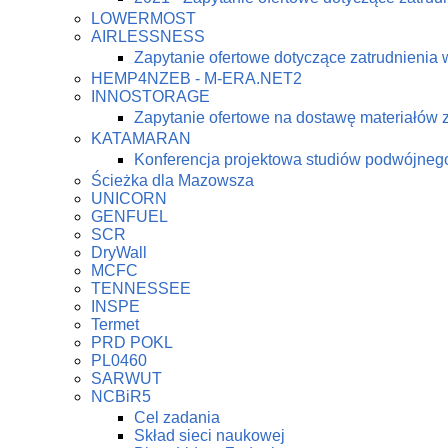
LOWERMOST
AIRLESSNESS
Zapytanie ofertowe dotyczące zatrudnienia 
HEMP4NZEB - M-ERA.NET2
INNOSTORAGE
Zapytanie ofertowe na dostawę materiałów
KATAMARAN
Konferencja projektowa studiów podwójne
Ścieżka dla Mazowsza
UNICORN
GENFUEL
SCR
DryWall
MCFC
TENNESSEE
INSPE
Termet
PRD POKL
PL0460
SARWUT
NCBiR5
Cel zadania
Skład sieci naukowej