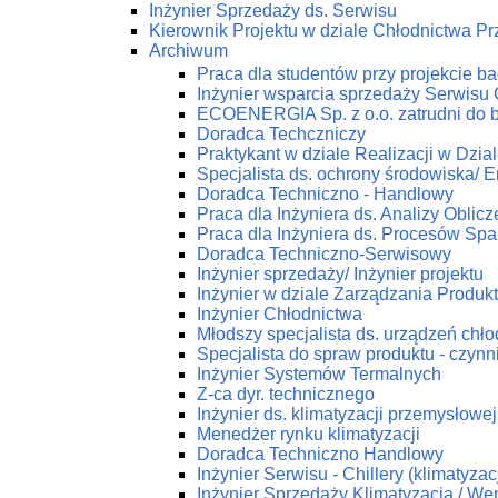
Inżynier Sprzedaży ds. Serwisu
Kierownik Projektu w dziale Chłodnictwa 
Archiwum
Praca dla studentów przy projekcie 
Inżynier wsparcia sprzedaży Serwis
ECOENERGIA Sp. z o.o. zatrudni do 
Doradca Techczniczy
Praktykant w dziale Realizacji w Dz
Specjalista ds. ochrony środowiska/ En
Doradca Techniczno - Handlowy
Praca dla Inżyniera ds. Analizy Obli
Praca dla Inżyniera ds. Procesów Spa
Doradca Techniczno-Serwisowy
Inżynier sprzedaży/ Inżynier projektu
Inżynier w dziale Zarządzania Produk
Inżynier Chłodnictwa
Młodszy specjalista ds. urządzeń chł
Specjalista do spraw produktu - czynn
Inżynier Systemów Termalnych
Z-ca dyr. technicznego
Inżynier ds. klimatyzacji przemysłowej
Menedżer rynku klimatyzacji
Doradca Techniczno Handlowy
Inżynier Serwisu - Chillery (klimatyza
Inżynier Sprzedaży Klimatyzacja / Wen