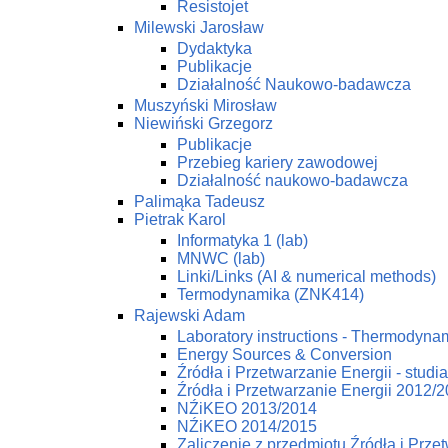
Resistojet
Milewski Jarosław
Dydaktyka
Publikacje
Działalność Naukowo-badawcza
Muszyński Mirosław
Niewiński Grzegorz
Publikacje
Przebieg kariery zawodowej
Działalność naukowo-badawcza
Palimąka Tadeusz
Pietrak Karol
Informatyka 1 (lab)
MNWC (lab)
Linki/Links (AI & numerical methods)
Termodynamika (ZNK414)
Rajewski Adam
Laboratory instructions - Thermodynam
Energy Sources & Conversion
Źródła i Przetwarzanie Energii - studi
Źródła i Przetwarzanie Energii 2012/
NŹiKEO 2013/2014
NŹiKEO 2014/2015
Zaliczenie z przedmiotu Źródła i Prze