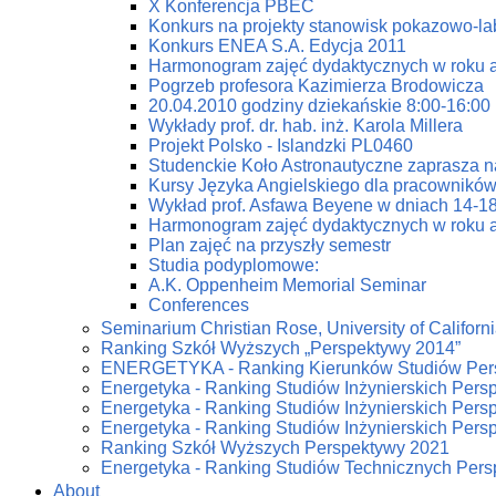
X Konferencja PBEC
Konkurs na projekty stanowisk pokazowo-la
Konkurs ENEA S.A. Edycja 2011
Harmonogram zajęć dydaktycznych w roku 
Pogrzeb profesora Kazimierza Brodowicza
20.04.2010 godziny dziekańskie 8:00-16:00
Wykłady prof. dr. hab. inż. Karola Millera
Projekt Polsko - Islandzki PL0460
Studenckie Koło Astronautyczne zaprasza n
Kursy Języka Angielskiego dla pracowników
Wykład prof. Asfawa Beyene w dniach 14-18
Harmonogram zajęć dydaktycznych w roku 
Plan zajęć na przyszły semestr
Studia podyplomowe:
A.K. Oppenheim Memorial Seminar
Conferences
Seminarium Christian Rose, University of Californi
Ranking Szkół Wyższych „Perspektywy 2014”
ENERGETYKA - Ranking Kierunków Studiów Per
Energetyka - Ranking Studiów Inżynierskich Pers
Energetyka - Ranking Studiów Inżynierskich Pers
Energetyka - Ranking Studiów Inżynierskich Pers
Ranking Szkół Wyższych Perspektywy 2021
Energetyka - Ranking Studiów Technicznych Per
About