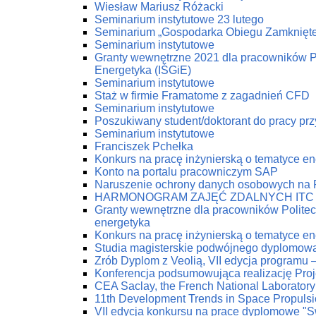
Wiesław Mariusz Różacki
Seminarium instytutowe 23 lutego
Seminarium „Gospodarka Obiegu Zamknięt
Seminarium instytutowe
Granty wewnętrzne 2021 dla pracowników Pol
Energetyka (IŚGiE)
Seminarium instytutowe
Staż w firmie Framatome z zagadnień CFD
Seminarium instytutowe
Poszukiwany student/doktorant do pracy prz
Seminarium instytutowe
Franciszek Pchełka
Konkurs na pracę inżynierską o tematyce 
Konto na portalu pracowniczym SAP
Naruszenie ochrony danych osobowych na
HARMONOGRAM ZAJĘĆ ZDALNYCH ITC
Granty wewnętrzne dla pracowników Politech
energetyka
Konkurs na pracę inżynierską o tematyce 
Studia magisterskie podwójnego dyplomow
Zrób Dyplom z Veolią, VII edycja programu 
Konferencja podsumowująca realizację Pro
CEA Saclay, the French National Laboratory
11th Development Trends in Space Propuls
VII edycja konkursu na prace dyplomowe "Swi