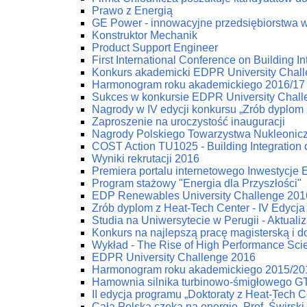
Prawo z Energią
GE Power - innowacyjne przedsiębiorstwa w 
Konstruktor Mechanik
Product Support Engineer
First International Conference on Building
Konkurs akademicki EDPR University Chal
Harmonogram roku akademickiego 2016/17
Sukces w konkursie EDPR University Chal
Nagrody w IV edycji konkursu „Zrób dyplom 
Zaproszenie na uroczystość inauguracji
Nagrody Polskiego Towarzystwa Nukleonic
COST Action TU1025 - Building Integration 
Wyniki rekrutacji 2016
Premiera portalu internetowego Inwestycje
Program stażowy "Energia dla Przyszłości"
EDP Renewables University Challenge 2016
Zrób dyplom z Heat-Tech Center - IV Edycja
Studia na Uniwersytecie w Perugii - Aktuali
Konkurs na najlepszą pracę magisterską i d
Wykład - The Rise of High Performance Scien
EDPR University Challenge 2016
Harmonogram roku akademickiego 2015/20
Hamownia silnika turbinowo-śmigłowego G
II edycja programu „Doktoraty z Heat-Tech C
Cała Polska czeka na energię. Prof. Świrski