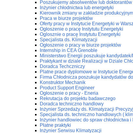
Poszukujemy absolwentów lub doktorantów z
Inżynier chłodnictwa lub energetyki
Kierownik zmiany w zakładzie produkcyjny
Praca w biurze projektów
Oferty pracy w Instytucie Energetyki w Wars
Ogłoszenie o pracę Instytutu Energetyki
Oglosznie o pracę Instytutu Energetyki
Specjalista ds. Klimatyzacji
Ogłoszenie o pracy w biurze projektów
Internship in CEA Grenoble
Ministerstwo Energii poszukuje kandydatek
Praktykant w dziale Realizacji w Dziale C
Doradca Techczniczy
Platne prace dyplomowe w Instytucie Energe
Firma Chłodnicza poszukuje kandydatów do
Konstruktor Mechanik
Product Support Engineer
Ogłoszenie o pracy - Eneria
Rekrutacja do projektu badawczego
Doradca techniczno handlowy
Inżynier Sprzedaży ds. Klimatyzacji Precyzy
Specjalista ds. techniczno handlowych ( klim
Inżynier handlowiec do spraw chłodnictwa i 
Płatne praktyki
Inżynier Serwisu Klimatyzacji