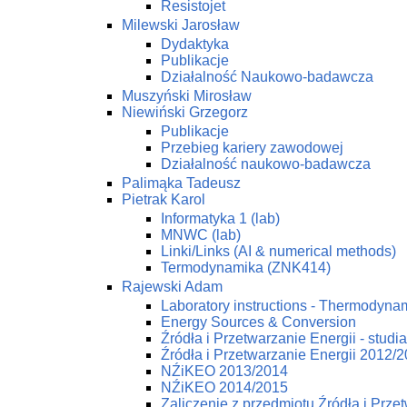
Resistojet
Milewski Jarosław
Dydaktyka
Publikacje
Działalność Naukowo-badawcza
Muszyński Mirosław
Niewiński Grzegorz
Publikacje
Przebieg kariery zawodowej
Działalność naukowo-badawcza
Palimąka Tadeusz
Pietrak Karol
Informatyka 1 (lab)
MNWC (lab)
Linki/Links (AI & numerical methods)
Termodynamika (ZNK414)
Rajewski Adam
Laboratory instructions - Thermodynam
Energy Sources & Conversion
Źródła i Przetwarzanie Energii - studi
Źródła i Przetwarzanie Energii 2012/
NŹiKEO 2013/2014
NŹiKEO 2014/2015
Zaliczenie z przedmiotu Źródła i Prze