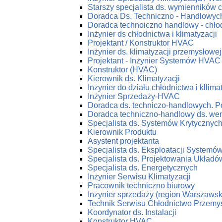
Starszy specjalista ds. wymienników c
Doradca Ds. Techniczno - Handlowych
Doradca technoiczno handlowy - chłod
Inżynier ds chłodnictwa i klimatyzacji
Projektant / Konstruktor HVAC
Inżynier ds. klimatyzacji przemysłowej
Projektant - Inżynier Systemów HVAC
Konstruktor (HVAC)
Kierownik ds. Klimatyzacji
Inżynier do działu chłodnictwa i kllima
Inżynier Sprzedaży-HVAC
Doradca ds. techniczo-handlowych. P
Doradca techniczno-handlowy ds. wenty
Specjalista ds. Systemów Krytycznyc
Kierownik Produktu
Asystent projektanta
Specjalista ds. Eksploatacji System
Specjalista ds. Projektowania Ukła
Specjalista ds. Energetycznych
Inżynier Serwisu Klimatyzacji
Pracownik techniczno biurowy
Inżynier sprzedaży (region Warszawsk
Technik Serwisu Chłodnictwo Przemy
Koordynator ds. Instalacji
Konstruktor HVAC