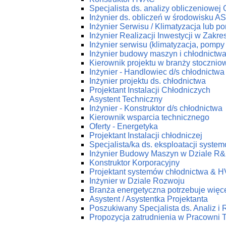
Specjalista ds. analizy obliczeniowej
Inżynier ds. obliczeń w środowisku 
Inżynier Serwisu / Klimatyzacja lub p
Inżynier Realizacji Inwestycji w Zakr
Inżynier serwisu (klimatyzacja, pompy 
Inżynier budowy maszyn i chłodnictw
Kierownik projektu w branży stoczniow
Inżynier - Handlowiec d/s chłodnictwa
Inżynier projektu ds. chłodnictwa
Projektant Instalacji Chłodniczych
Asystent Techniczny
Inżynier - Konstruktor d/s chłodnictwa
Kierownik wsparcia technicznego
Oferty - Energetyka
Projektant Instalacji chłodniczej
Specjalista/ka ds. eksploatacji syst
Inżynier Budowy Maszyn w Dziale R
Konstruktor Korporacyjny
Projektant systemów chłodnictwa & 
Inżynier w Dziale Rozwoju
Branża energetyczna potrzebuje więce
Asystent / Asystentka Projektanta
Poszukiwany Specjalista ds. Analiz i
Propozycja zatrudnienia w Pracow