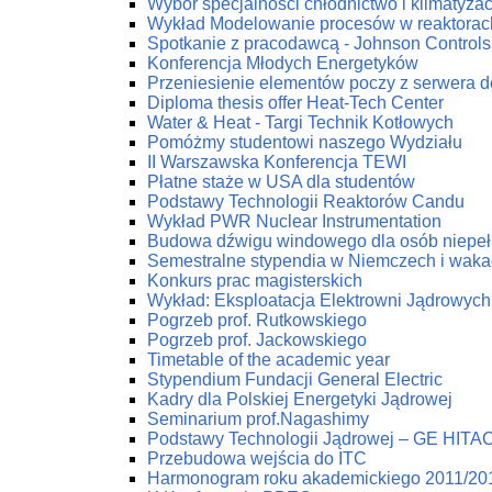
Wybór specjalności chłodnictwo i klimatyzac
Wykład Modelowanie procesów w reaktorac
Spotkanie z pracodawcą - Johnson Controls 
Konferencja Młodych Energetyków
Przeniesienie elementów poczy z serwera 
Diploma thesis offer Heat-Tech Center
Water & Heat - Targi Technik Kotłowych
Pomóżmy studentowi naszego Wydziału
II Warszawska Konferencja TEWI
Płatne staże w USA dla studentów
Podstawy Technologii Reaktorów Candu
Wykład PWR Nuclear Instrumentation
Budowa dźwigu windowego dla osób niepe
Semestralne stypendia w Niemczech i waka
Konkurs prac magisterskich
Wykład: Eksploatacja Elektrowni Jądrowych
Pogrzeb prof. Rutkowskiego
Pogrzeb prof. Jackowskiego
Timetable of the academic year
Stypendium Fundacji General Electric
Kadry dla Polskiej Energetyki Jądrowej
Seminarium prof.Nagashimy
Podstawy Technologii Jądrowej – GE HITA
Przebudowa wejścia do ITC
Harmonogram roku akademickiego 2011/20