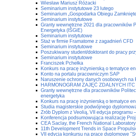
Wiesław Mariusz Różacki
Seminarium instytutowe 23 lutego
Seminarium „Gospodarka Obiegu Zamknięt
Seminarium instytutowe
Granty wewnętrzne 2021 dla pracowników Pol
Energetyka (IŚGiE)
Seminarium instytutowe
Staż w firmie Framatome z zagadnień CFD
Seminarium instytutowe
Poszukiwany student/doktorant do pracy prz
Seminarium instytutowe
Franciszek Pchełka
Konkurs na pracę inżynierską o tematyce 
Konto na portalu pracowniczym SAP
Naruszenie ochrony danych osobowych na
HARMONOGRAM ZAJĘĆ ZDALNYCH ITC
Granty wewnętrzne dla pracowników Politech
energetyka
Konkurs na pracę inżynierską o tematyce 
Studia magisterskie podwójnego dyplomow
Zrób Dyplom z Veolią, VII edycja programu 
Konferencja podsumowująca realizację Pro
CEA Saclay, the French National Laboratory
11th Development Trends in Space Propuls
VII edycja konkursu na prace dyplomowe "Swi