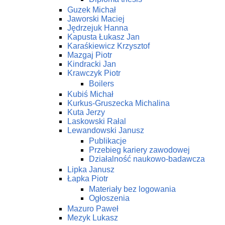
Guzek Michał
Jaworski Maciej
Jędrzejuk Hanna
Kapusta Łukasz Jan
Karaśkiewicz Krzysztof
Mazgaj Piotr
Kindracki Jan
Krawczyk Piotr
Boilers
Kubiś Michał
Kurkus-Gruszecka Michalina
Kuta Jerzy
Laskowski Rałal
Lewandowski Janusz
Publikacje
Przebieg kariery zawodowej
Działalność naukowo-badawcza
Lipka Janusz
Łapka Piotr
Materiały bez logowania
Ogłoszenia
Mazuro Paweł
Mezyk Lukasz