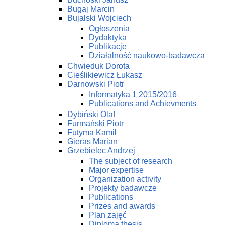
Bugaj Marcin
Bujalski Wojciech
Ogłoszenia
Dydaktyka
Publikacje
Działalność naukowo-badawcza
Chwieduk Dorota
Cieślikiewicz Łukasz
Darnowski Piotr
Informatyka 1 2015/2016
Publications and Achievments
Dybiński Olaf
Furmański Piotr
Futyma Kamil
Gieras Marian
Grzebielec Andrzej
The subject of research
Major expertise
Organization activity
Projekty badawcze
Publications
Prizes and awards
Plan zajęć
Diploma thesis