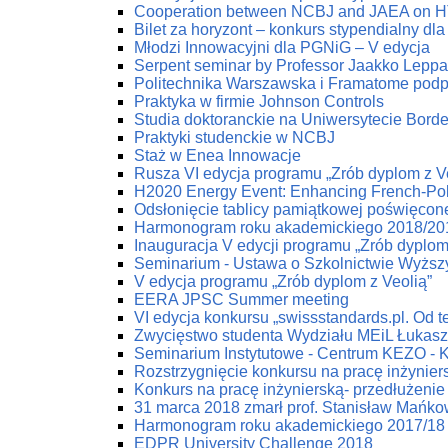
Cooperation between NCBJ and JAEA on HTG
Bilet za horyzont – konkurs stypendialny dla
Młodzi Innowacyjni dla PGNiG – V edycja
Serpent seminar by Professor Jaakko Lepp
Politechnika Warszawska i Framatome podp
Praktyka w firmie Johnson Controls
Studia doktoranckie na Uniwersytecie Bord
Praktyki studenckie w NCBJ
Staż w Enea Innowacje
Rusza VI edycja programu „Zrób dyplom z V
H2020 Energy Event: Enhancing French-Poli
Odsłonięcie tablicy pamiątkowej poświęco
Harmonogram roku akademickiego 2018/20
Inauguracja V edycji programu „Zrób dyplom
Seminarium - Ustawa o Szkolnictwie Wyżs
V edycja programu „Zrób dyplom z Veolią”
EERA JPSC Summer meeting
VI edycja konkursu „swissstandards.pl. Od teo
Zwycięstwo studenta Wydziału MEiL Łukas
Seminarium Instytutowe - Centrum KEZO - 
Rozstrzygnięcie konkursu na pracę inżynier
Konkurs na pracę inżynierską- przedłużenie 
31 marca 2018 zmarł prof. Stanisław Mańko
Harmonogram roku akademickiego 2017/18
EDPR University Challenge 2018