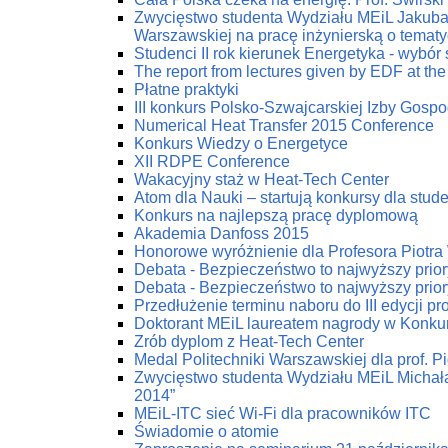
Zwycięstwo studenta Wydziału MEiL Jakuba 
Warszawskiej na pracę inżynierską o tematy
Studenci II rok kierunek Energetyka - wybór
The report from lectures given by EDF at the
Płatne praktyki
III konkurs Polsko-Szwajcarskiej Izby Gospod
Numerical Heat Transfer 2015 Conference
Konkurs Wiedzy o Energetyce
XII RDPE Conference
Wakacyjny staż w Heat-Tech Center
Atom dla Nauki – startują konkursy dla stu
Konkurs na najlepszą pracę dyplomową
Akademia Danfoss 2015
Honorowe wyróżnienie dla Profesora Piotr
Debata - Bezpieczeństwo to najwyższy prior
Debata - Bezpieczeństwo to najwyższy prior
Przedłużenie terminu naboru do III edycji p
Doktorant MEiL laureatem nagrody w Konku
Zrób dyplom z Heat-Tech Center
Medal Politechniki Warszawskiej dla prof. P
Zwycięstwo studenta Wydziału MEiL Michał
2014”
MEiL-ITC sieć Wi-Fi dla pracowników ITC
Świadomie o atomie