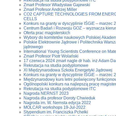
Rekrutacja na studia podyplomowe ITC
Zmarł Profesor Władysław Gajewski
Zmarł Profesor Andrzej Miller
CO2 CAPTURE TECHNOLOGIES FROM ENERG
CELLS
Konkurs na granty w dyscyplinie IŚGiE – marzec 
Centrum Badań i Rozwoju GOZ – wyznacza kierun
Oferta prac magisterskich
Wybory do komitetów naukowych Polskiej Akadem
Polskie Elektrownie Jądrowe i Politechnika Warsz
jądrowego
International Young Scientists Conference on Mat
Zmarł Profesor Piotr Wolański
17 czerwca 2024 zmarł nagle dr hab. inż Adam D
Rekrutacja na studia podyplomowe
XI Międzynarodowa Szkoła Energetyki Jądrowej
Konkurs na granty w dyscyplinie IŚGiE – marzec 
Międzynarodowy kurs letni poświęcony funkcjonowa
Ogólnopolski konkurs na najlepszą pracę magiste
Rekrutacja na studia podyplomowe ITC
Nagroda NERNST 2023
Nagroda dla profesor Doroty Chwieduk
Nagroda im. W. Nernsta edycja 2022
MOLCAR workshops 19-Jul-2022
Stypendium im. Franciszka Pchełki