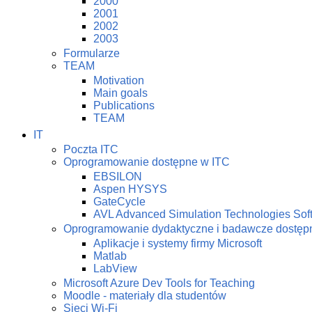
2000
2001
2002
2003
Formularze
TEAM
Motivation
Main goals
Publications
TEAM
IT
Poczta ITC
Oprogramowanie dostępne w ITC
EBSILON
Aspen HYSYS
GateCycle
AVL Advanced Simulation Technologies Sof
Oprogramowanie dydaktyczne i badawcze dostę
Aplikacje i systemy firmy Microsoft
Matlab
LabView
Microsoft Azure Dev Tools for Teaching
Moodle - materiały dla studentów
Sieci Wi-Fi