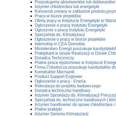
Poszukujemy absolwentów lub doktorantów z
Inżynier chłodnictwa lub energetyki
Kierownik zmiany w zakładzie produkcyjny
Praca w biurze projektów
Oferty pracy w Instytucie Energetyki w Wars
Ogłoszenie o pracę Instytutu Energetyki
Oglosznie o pracę Instytutu Energetyki
Specjalista ds. Klimatyzacji
Ogłoszenie o pracy w biurze projektów
Internship in CEA Grenoble
Ministerstwo Energii poszukuje kandydatek
Praktykant w dziale Realizacji w Dziale C
Doradca Techczniczy
Platne prace dyplomowe w Instytucie Energe
Firma Chłodnicza poszukuje kandydatów do
Konstruktor Mechanik
Product Support Engineer
Ogłoszenie o pracy - Eneria
Rekrutacja do projektu badawczego
Doradca techniczno handlowy
Inżynier Sprzedaży ds. Klimatyzacji Precyzy
Specjalista ds. techniczno handlowych ( klim
Inżynier handlowiec do spraw chłodnictwa i 
Płatne praktyki
Inżynier Serwisu Klimatyzacji