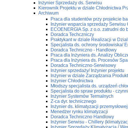
Inżynier Sprzedaży ds. Serwisu
Kierownik Projektu w dziale Chłodnictwa 
Archiwum
Praca dla studentów przy projekcie 
Inżynier wsparcia sprzedaży Serwis
ECOENERGIA Sp. z o.o. zatrudni do 
Doradca Techczniczy
Praktykant w dziale Realizacji w Dz
Specjalista ds. ochrony środowiska/ En
Doradca Techniczno - Handlowy
Praca dla Inżyniera ds. Analizy Obli
Praca dla Inżyniera ds. Procesów Spa
Doradca Techniczno-Serwisowy
Inżynier sprzedaży/ Inżynier projektu
Inżynier w dziale Zarządzania Produk
Inżynier Chłodnictwa
Młodszy specjalista ds. urządzeń chł
Specjalista do spraw produktu - czynn
Inżynier Systemów Termalnych
Z-ca dyr. technicznego
Inżynier ds. klimatyzacji przemysłowej
Menedżer rynku klimatyzacji
Doradca Techniczno Handlowy
Inżynier Serwisu - Chillery (klimatyza
Inżynier Sprzedaży Klimatyzacja / Wen