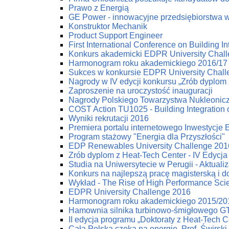
Prawo z Energią
GE Power - innowacyjne przedsiębiorstwa w 
Konstruktor Mechanik
Product Support Engineer
First International Conference on Building
Konkurs akademicki EDPR University Chal
Harmonogram roku akademickiego 2016/17
Sukces w konkursie EDPR University Chal
Nagrody w IV edycji konkursu „Zrób dyplom 
Zaproszenie na uroczystość inauguracji
Nagrody Polskiego Towarzystwa Nukleonic
COST Action TU1025 - Building Integration 
Wyniki rekrutacji 2016
Premiera portalu internetowego Inwestycje
Program stażowy "Energia dla Przyszłości"
EDP Renewables University Challenge 2016
Zrób dyplom z Heat-Tech Center - IV Edycja
Studia na Uniwersytecie w Perugii - Aktuali
Konkurs na najlepszą pracę magisterską i d
Wykład - The Rise of High Performance Scien
EDPR University Challenge 2016
Harmonogram roku akademickiego 2015/20
Hamownia silnika turbinowo-śmigłowego G
II edycja programu „Doktoraty z Heat-Tech C
Cała Polska czeka na energię. Prof. Świrski