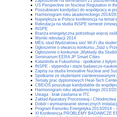
Zaproszenie na seminarium 21 październik
US Perspective on Nuclear Regulation in th
Poszukiwani kandydaci do współpracy w pr
Harmonogram roku akademickiego 2014/20
Największa w Polsce konferencja na temat e
Rekrutacja na studia INSPE semestr zimow
INSPE
Branża energetyczna potrzebuje więcej osób
Wyniki rekrutacji 2014
MEiL-stud Wydziałowa sieć Wi-Fi dla stude
Ogłoszenie o otwarciu konkursu „Staż u Pr
Ogłoszenie o konkursie „Wykłady dla Studi
Seminarium EERA JP Smart Cities
Katastrofa w Fukushima - spotkanie z byłym
INSPE - stypendia i staże badawczo-nauko
Zapisy na studia Innovative Nuclear and Su
Spotkanie ze studentami zainteresowanymi
Tematy prac dyplomowych Heat-Tech Cente
CBEiOŚ poszukuje kandydatów do współpr
Harmonogram roku akademickiego 2013/20
Uwaga - brak zasilania w ITC
Zakład Aparatury Procesowaj i Chłodnictwa 
Dobór i wymiarowanie słonecznych instala
Program Kierunku Energetyka 2013/2014 – s
XI Konferencja PROBLEMY BADAWCZE 