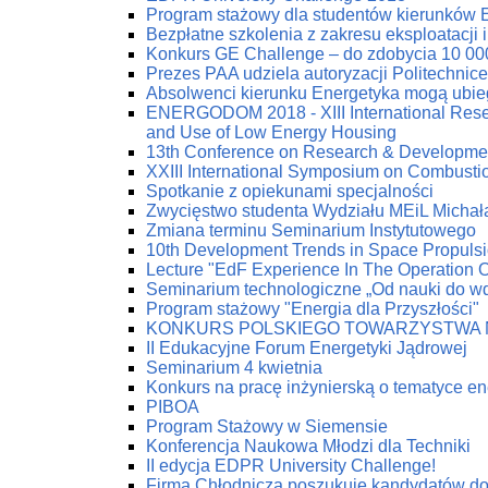
Program stażowy dla studentów kierunków 
Bezpłatne szkolenia z zakresu eksploatacji 
Konkurs GE Challenge – do zdobycia 10 00
Prezes PAA udziela autoryzacji Politechnic
Absolwenci kierunku Energetyka mogą ubie
ENERGODOM 2018 - XIII International Resea
and Use of Low Energy Housing
13th Conference on Research & Developmen
XXIII International Symposium on Combust
Spotkanie z opiekunami specjalności
Zwycięstwo studenta Wydziału MEiL Michał
Zmiana terminu Seminarium Instytutowego
10th Development Trends in Space Propuls
Lecture "EdF Experience In The Operation Of
Seminarium technologiczne „Od nauki do w
Program stażowy "Energia dla Przyszłości"
KONKURS POLSKIEGO TOWARZYSTWA 
II Edukacyjne Forum Energetyki Jądrowej
Seminarium 4 kwietnia
Konkurs na pracę inżynierską o tematyce en
PIBOA
Program Stażowy w Siemensie
Konferencja Naukowa Młodzi dla Techniki
II edycja EDPR University Challenge!
Firma Chłodnicza poszukuje kandydatów do