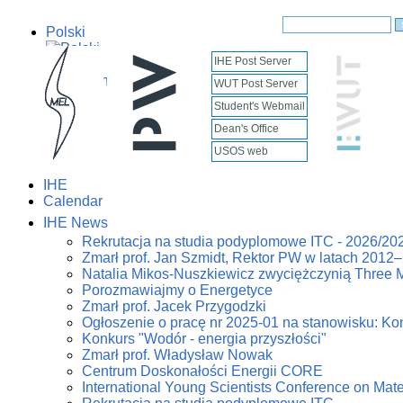
Polski
IHE Post Server
English
WUT Post Server
Student's Webmail
Dean's Office
USOS web
IHE
Calendar
IHE News
Rekrutacja na studia podyplomowe ITC - 2026/20
Zmarł prof. Jan Szmidt, Rektor PW w latach 2012
Natalia Mikos-Nuszkiewicz zwyciężczynią Three 
Porozmawiajmy o Energetyce
Zmarł prof. Jacek Przygodzki
Ogłoszenie o pracę nr 2025-01 na stanowisku: Kon
Konkurs "Wodór - energia przyszłości"
Zmarł prof. Władysław Nowak
Centrum Doskonałości Energii CORE
International Young Scientists Conference on Mat