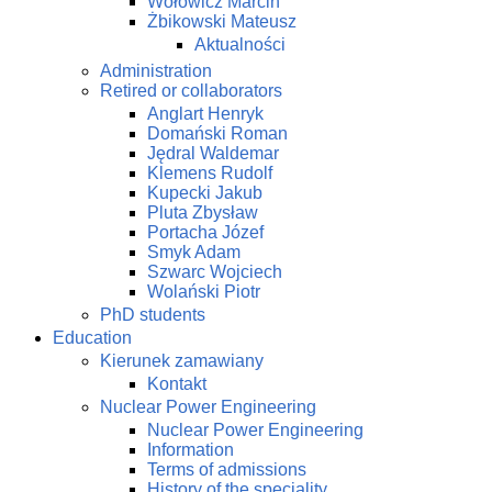
Wołowicz Marcin
Żbikowski Mateusz
Aktualności
Administration
Retired or collaborators
Anglart Henryk
Domański Roman
Jędral Waldemar
Klemens Rudolf
Kupecki Jakub
Pluta Zbysław
Portacha Józef
Smyk Adam
Szwarc Wojciech
Wolański Piotr
PhD students
Education
Kierunek zamawiany
Kontakt
Nuclear Power Engineering
Nuclear Power Engineering
Information
Terms of admissions
History of the speciality