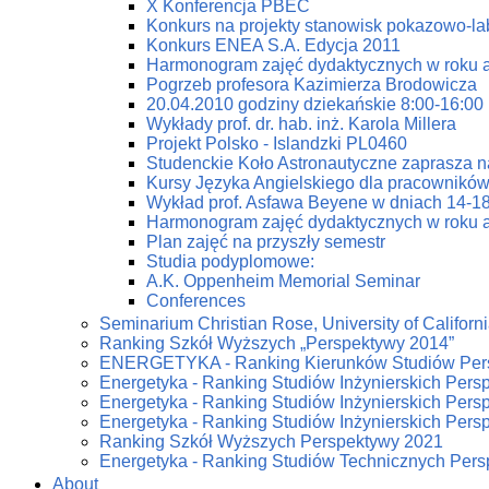
X Konferencja PBEC
Konkurs na projekty stanowisk pokazowo-la
Konkurs ENEA S.A. Edycja 2011
Harmonogram zajęć dydaktycznych w roku 
Pogrzeb profesora Kazimierza Brodowicza
20.04.2010 godziny dziekańskie 8:00-16:00
Wykłady prof. dr. hab. inż. Karola Millera
Projekt Polsko - Islandzki PL0460
Studenckie Koło Astronautyczne zaprasza n
Kursy Języka Angielskiego dla pracowników
Wykład prof. Asfawa Beyene w dniach 14-18
Harmonogram zajęć dydaktycznych w roku 
Plan zajęć na przyszły semestr
Studia podyplomowe:
A.K. Oppenheim Memorial Seminar
Conferences
Seminarium Christian Rose, University of Californi
Ranking Szkół Wyższych „Perspektywy 2014”
ENERGETYKA - Ranking Kierunków Studiów Per
Energetyka - Ranking Studiów Inżynierskich Pers
Energetyka - Ranking Studiów Inżynierskich Pers
Energetyka - Ranking Studiów Inżynierskich Pers
Ranking Szkół Wyższych Perspektywy 2021
Energetyka - Ranking Studiów Technicznych Per
About