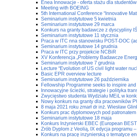
Enea Innowacje - oferta stażu dla studentów 
Meeting with BOEING
5th International Conference “Innovative Mat
Seminarium instytutowe 5 kwietnia
Seminarium instytutowe 29 marca
Konkurs na granty badawcze z dyscypliny I
Seminarium instytutowe 11 stycznia
Praca w ITC nna stanowisku POST-DOC (ad
Seminarium instytutowe 14 grudnia
Praca w ITC przy projekcie NCBiR
XV Konferencja „Problemy Badawcze Energe
Seminarium instytutowe 7 grudnia
Lecture “Evolution of US civil light water nu
Basic EPR overview lecture
Seminarium instytutowe 26 października
Fellowship Programme seeks to inspire and 
Innowacyjne ścieżki, strategie i polityka tr
Zwycięstwo studenta Wydziału MEiL w konk
Nowy konkurs na granty dla pracowników PW
8 maja 2021 roku zmarł dr inż. Wiesław Glin
Konkurs prac dyplomowych pod patronatem
Seminarium instytutowe 18 maja
Konkurs Inżynierski EBEC (European BEST 
Zrób Dyplom z Veolią, IX edycja programu 
Konkurs na pracę inzynierską o tematyce en