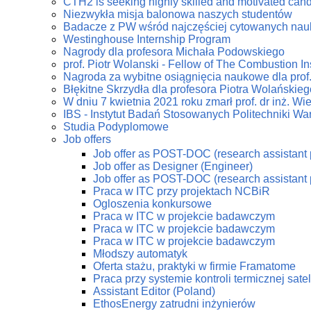
CTH2 is seeking highly skilled and motivated can
Niezwykła misja balonowa naszych studentów
Badacze z PW wśród najczęściej cytowanych na
Westinghouse Internship Program
Nagrody dla profesora Michała Podowskiego
prof. Piotr Wolanski - Fellow of The Combustion Ins
Nagroda za wybitne osiągnięcia naukowe dla prof
Błękitne Skrzydła dla profesora Piotra Wolańskieg
W dniu 7 kwietnia 2021 roku zmarł prof. dr inż. W
IBS - Instytut Badań Stosowanych Politechniki Wa
Studia Podyplomowe
Job offers
Job offer as POST-DOC (research assistant 
Job offer as Designer (Engineer)
Job offer as POST-DOC (research assistant 
Praca w ITC przy projektach NCBiR
Ogloszenia konkursowe
Praca w ITC w projekcie badawczym
Praca w ITC w projekcie badawczym
Praca w ITC w projekcie badawczym
Młodszy automatyk
Oferta stażu, praktyki w firmie Framatome
Praca przy systemie kontroli termicznej sate
Assistant Editor (Poland)
EthosEnergy zatrudni inżynierów