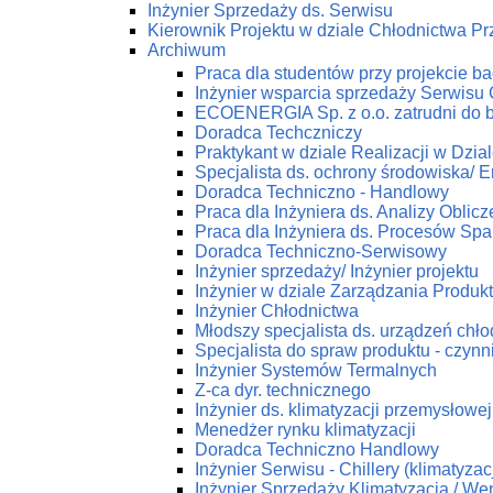
Inżynier Sprzedaży ds. Serwisu
Kierownik Projektu w dziale Chłodnictwa 
Archiwum
Praca dla studentów przy projekcie 
Inżynier wsparcia sprzedaży Serwis
ECOENERGIA Sp. z o.o. zatrudni do 
Doradca Techczniczy
Praktykant w dziale Realizacji w Dz
Specjalista ds. ochrony środowiska/ En
Doradca Techniczno - Handlowy
Praca dla Inżyniera ds. Analizy Obli
Praca dla Inżyniera ds. Procesów Spa
Doradca Techniczno-Serwisowy
Inżynier sprzedaży/ Inżynier projektu
Inżynier w dziale Zarządzania Produk
Inżynier Chłodnictwa
Młodszy specjalista ds. urządzeń chł
Specjalista do spraw produktu - czynn
Inżynier Systemów Termalnych
Z-ca dyr. technicznego
Inżynier ds. klimatyzacji przemysłowej
Menedżer rynku klimatyzacji
Doradca Techniczno Handlowy
Inżynier Serwisu - Chillery (klimatyza
Inżynier Sprzedaży Klimatyzacja / Wen