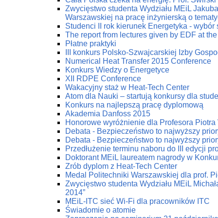
Zwycięstwo studenta Wydziału MEiL Jakuba 
Warszawskiej na pracę inżynierską o tematy
Studenci II rok kierunek Energetyka - wybór
The report from lectures given by EDF at the
Płatne praktyki
III konkurs Polsko-Szwajcarskiej Izby Gospod
Numerical Heat Transfer 2015 Conference
Konkurs Wiedzy o Energetyce
XII RDPE Conference
Wakacyjny staż w Heat-Tech Center
Atom dla Nauki – startują konkursy dla stu
Konkurs na najlepszą pracę dyplomową
Akademia Danfoss 2015
Honorowe wyróżnienie dla Profesora Piotr
Debata - Bezpieczeństwo to najwyższy prior
Debata - Bezpieczeństwo to najwyższy prior
Przedłużenie terminu naboru do III edycji p
Doktorant MEiL laureatem nagrody w Konku
Zrób dyplom z Heat-Tech Center
Medal Politechniki Warszawskiej dla prof. P
Zwycięstwo studenta Wydziału MEiL Michał
2014”
MEiL-ITC sieć Wi-Fi dla pracowników ITC
Świadomie o atomie