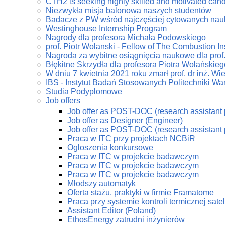
CTH2 is seeking highly skilled and motivated can
Niezwykła misja balonowa naszych studentów
Badacze z PW wśród najczęściej cytowanych na
Westinghouse Internship Program
Nagrody dla profesora Michała Podowskiego
prof. Piotr Wolanski - Fellow of The Combustion Ins
Nagroda za wybitne osiągnięcia naukowe dla prof
Błękitne Skrzydła dla profesora Piotra Wolańskieg
W dniu 7 kwietnia 2021 roku zmarł prof. dr inż. W
IBS - Instytut Badań Stosowanych Politechniki Wa
Studia Podyplomowe
Job offers
Job offer as POST-DOC (research assistant 
Job offer as Designer (Engineer)
Job offer as POST-DOC (research assistant 
Praca w ITC przy projektach NCBiR
Ogloszenia konkursowe
Praca w ITC w projekcie badawczym
Praca w ITC w projekcie badawczym
Praca w ITC w projekcie badawczym
Młodszy automatyk
Oferta stażu, praktyki w firmie Framatome
Praca przy systemie kontroli termicznej sate
Assistant Editor (Poland)
EthosEnergy zatrudni inżynierów