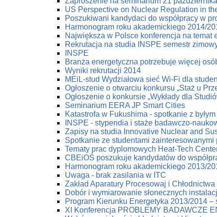
Zaproszenie na seminarium 21 październik
US Perspective on Nuclear Regulation in th
Poszukiwani kandydaci do współpracy w pr
Harmonogram roku akademickiego 2014/20
Największa w Polsce konferencja na temat e
Rekrutacja na studia INSPE semestr zimow
INSPE
Branża energetyczna potrzebuje więcej osób
Wyniki rekrutacji 2014
MEiL-stud Wydziałowa sieć Wi-Fi dla stude
Ogłoszenie o otwarciu konkursu „Staż u Pr
Ogłoszenie o konkursie „Wykłady dla Studi
Seminarium EERA JP Smart Cities
Katastrofa w Fukushima - spotkanie z byłym
INSPE - stypendia i staże badawczo-nauko
Zapisy na studia Innovative Nuclear and Su
Spotkanie ze studentami zainteresowanymi
Tematy prac dyplomowych Heat-Tech Cente
CBEiOŚ poszukuje kandydatów do współpr
Harmonogram roku akademickiego 2013/20
Uwaga - brak zasilania w ITC
Zakład Aparatury Procesowaj i Chłodnictwa 
Dobór i wymiarowanie słonecznych instala
Program Kierunku Energetyka 2013/2014 – s
XI Konferencja PROBLEMY BADAWCZE 