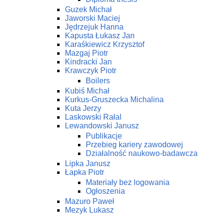
Guzek Michał
Jaworski Maciej
Jędrzejuk Hanna
Kapusta Łukasz Jan
Karaśkiewicz Krzysztof
Mazgaj Piotr
Kindracki Jan
Krawczyk Piotr
Boilers
Kubiś Michał
Kurkus-Gruszecka Michalina
Kuta Jerzy
Laskowski Rałal
Lewandowski Janusz
Publikacje
Przebieg kariery zawodowej
Działalność naukowo-badawcza
Lipka Janusz
Łapka Piotr
Materiały bez logowania
Ogłoszenia
Mazuro Paweł
Mezyk Lukasz