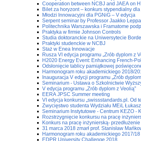
Cooperation between NCBJ and JAEA on HTG
Bilet za horyzont – konkurs stypendialny dla
Młodzi Innowacyjni dla PGNiG – V edycja
Serpent seminar by Professor Jaakko Lepp
Politechnika Warszawska i Framatome podp
Praktyka w firmie Johnson Controls
Studia doktoranckie na Uniwersytecie Bord
Praktyki studenckie w NCBJ
Staż w Enea Innowacje
Rusza VI edycja programu „Zrób dyplom z V
H2020 Energy Event: Enhancing French-Poli
Odsłonięcie tablicy pamiątkowej poświęco
Harmonogram roku akademickiego 2018/20
Inauguracja V edycji programu „Zrób dyplom
Seminarium - Ustawa o Szkolnictwie Wyżs
V edycja programu „Zrób dyplom z Veolią”
EERA JPSC Summer meeting
VI edycja konkursu „swissstandards.pl. Od teo
Zwycięstwo studenta Wydziału MEiL Łukas
Seminarium Instytutowe - Centrum KEZO - 
Rozstrzygnięcie konkursu na pracę inżynier
Konkurs na pracę inżynierską- przedłużenie 
31 marca 2018 zmarł prof. Stanisław Mańko
Harmonogram roku akademickiego 2017/18
EDPR University Challenge 2018