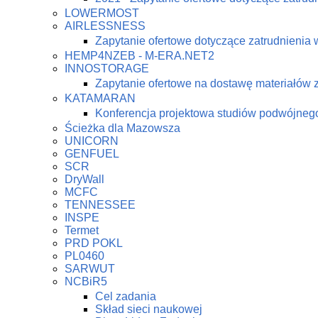
LOWERMOST
AIRLESSNESS
Zapytanie ofertowe dotyczące zatrudnienia 
HEMP4NZEB - M-ERA.NET2
INNOSTORAGE
Zapytanie ofertowe na dostawę materiałów
KATAMARAN
Konferencja projektowa studiów podwójne
Ścieżka dla Mazowsza
UNICORN
GENFUEL
SCR
DryWall
MCFC
TENNESSEE
INSPE
Termet
PRD POKL
PL0460
SARWUT
NCBiR5
Cel zadania
Skład sieci naukowej