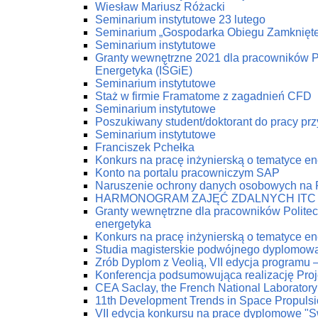
Wiesław Mariusz Różacki
Seminarium instytutowe 23 lutego
Seminarium „Gospodarka Obiegu Zamknięt
Seminarium instytutowe
Granty wewnętrzne 2021 dla pracowników Pol
Energetyka (IŚGiE)
Seminarium instytutowe
Staż w firmie Framatome z zagadnień CFD
Seminarium instytutowe
Poszukiwany student/doktorant do pracy prz
Seminarium instytutowe
Franciszek Pchełka
Konkurs na pracę inżynierską o tematyce 
Konto na portalu pracowniczym SAP
Naruszenie ochrony danych osobowych na
HARMONOGRAM ZAJĘĆ ZDALNYCH ITC
Granty wewnętrzne dla pracowników Politech
energetyka
Konkurs na pracę inżynierską o tematyce 
Studia magisterskie podwójnego dyplomow
Zrób Dyplom z Veolią, VII edycja programu 
Konferencja podsumowująca realizację Pro
CEA Saclay, the French National Laboratory
11th Development Trends in Space Propuls
VII edycja konkursu na prace dyplomowe "Swi