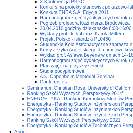
X Konferencja PBEC
Konkurs na projekty stanowisk pokazowo-la
Konkurs ENEA S.A. Edycja 2011
Harmonogram zajęć dydaktycznych w roku 
Pogrzeb profesora Kazimierza Brodowicza
20.04.2010 godziny dziekańskie 8:00-16:00
Wykłady prof. dr. hab. inż. Karola Millera
Projekt Polsko - Islandzki PL0460
Studenckie Koło Astronautyczne zaprasza n
Kursy Języka Angielskiego dla pracowników
Wykład prof. Asfawa Beyene w dniach 14-18
Harmonogram zajęć dydaktycznych w roku 
Plan zajęć na przyszły semestr
Studia podyplomowe:
A.K. Oppenheim Memorial Seminar
Conferences
Seminarium Christian Rose, University of Californi
Ranking Szkół Wyższych „Perspektywy 2014”
ENERGETYKA - Ranking Kierunków Studiów Per
Energetyka - Ranking Studiów Inżynierskich Pers
Energetyka - Ranking Studiów Inżynierskich Pers
Energetyka - Ranking Studiów Inżynierskich Pers
Ranking Szkół Wyższych Perspektywy 2021
Energetyka - Ranking Studiów Technicznych Per
About