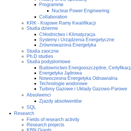
Programme
Nuclear Power Engineering
Collaboration
KRK - Krajowe Ramy Kwalifikacji
Studia dzienne
Chłodnictwo i Klimatyzacja
Systemy i Urządzenia Energetyczne
Zrównowazona Energetyka
Studia zaoczne
Ph.D studies
Studia podyplomowe
Budownictwo Energooszczędne, Certyfikacj
Energetyka Jądrowa
Nowoczesna Energetyka Odnawialna
Technologie wodorowe
Turbiny Gazowe i Układy Gazowo-Parowe
Absolwenci
Zjazdy absolwentów
SQL
Research
Fields of research activity
Research projects
KBN Grants