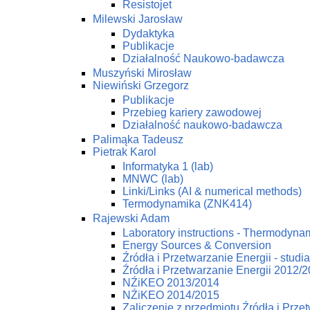
Resistojet
Milewski Jarosław
Dydaktyka
Publikacje
Działalność Naukowo-badawcza
Muszyński Mirosław
Niewiński Grzegorz
Publikacje
Przebieg kariery zawodowej
Działalność naukowo-badawcza
Palimąka Tadeusz
Pietrak Karol
Informatyka 1 (lab)
MNWC (lab)
Linki/Links (AI & numerical methods)
Termodynamika (ZNK414)
Rajewski Adam
Laboratory instructions - Thermodynam
Energy Sources & Conversion
Źródła i Przetwarzanie Energii - studi
Źródła i Przetwarzanie Energii 2012/
NŹiKEO 2013/2014
NŹiKEO 2014/2015
Zaliczenie z przedmiotu Źródła i Prze