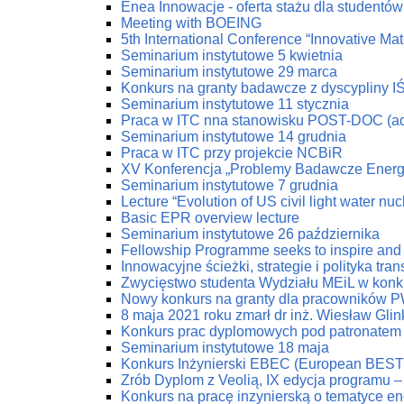
Enea Innowacje - oferta stażu dla studentów 
Meeting with BOEING
5th International Conference “Innovative Mat
Seminarium instytutowe 5 kwietnia
Seminarium instytutowe 29 marca
Konkurs na granty badawcze z dyscypliny I
Seminarium instytutowe 11 stycznia
Praca w ITC nna stanowisku POST-DOC (ad
Seminarium instytutowe 14 grudnia
Praca w ITC przy projekcie NCBiR
XV Konferencja „Problemy Badawcze Energe
Seminarium instytutowe 7 grudnia
Lecture “Evolution of US civil light water nu
Basic EPR overview lecture
Seminarium instytutowe 26 października
Fellowship Programme seeks to inspire and 
Innowacyjne ścieżki, strategie i polityka tr
Zwycięstwo studenta Wydziału MEiL w konk
Nowy konkurs na granty dla pracowników PW
8 maja 2021 roku zmarł dr inż. Wiesław Glin
Konkurs prac dyplomowych pod patronatem
Seminarium instytutowe 18 maja
Konkurs Inżynierski EBEC (European BEST 
Zrób Dyplom z Veolią, IX edycja programu 
Konkurs na pracę inzynierską o tematyce en