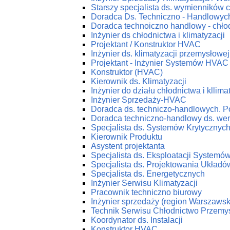
Starszy specjalista ds. wymienników c
Doradca Ds. Techniczno - Handlowych
Doradca technoiczno handlowy - chłod
Inżynier ds chłodnictwa i klimatyzacji
Projektant / Konstruktor HVAC
Inżynier ds. klimatyzacji przemysłowej
Projektant - Inżynier Systemów HVAC
Konstruktor (HVAC)
Kierownik ds. Klimatyzacji
Inżynier do działu chłodnictwa i kllima
Inżynier Sprzedaży-HVAC
Doradca ds. techniczo-handlowych. P
Doradca techniczno-handlowy ds. wenty
Specjalista ds. Systemów Krytycznyc
Kierownik Produktu
Asystent projektanta
Specjalista ds. Eksploatacji System
Specjalista ds. Projektowania Ukła
Specjalista ds. Energetycznych
Inżynier Serwisu Klimatyzacji
Pracownik techniczno biurowy
Inżynier sprzedaży (region Warszawsk
Technik Serwisu Chłodnictwo Przemy
Koordynator ds. Instalacji
Konstruktor HVAC