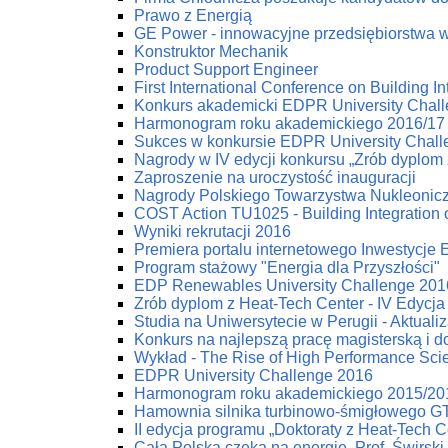
Prawo z Energią
GE Power - innowacyjne przedsiębiorstwa w 
Konstruktor Mechanik
Product Support Engineer
First International Conference on Building
Konkurs akademicki EDPR University Chal
Harmonogram roku akademickiego 2016/17
Sukces w konkursie EDPR University Chal
Nagrody w IV edycji konkursu „Zrób dyplom 
Zaproszenie na uroczystość inauguracji
Nagrody Polskiego Towarzystwa Nukleonic
COST Action TU1025 - Building Integration 
Wyniki rekrutacji 2016
Premiera portalu internetowego Inwestycje
Program stażowy "Energia dla Przyszłości"
EDP Renewables University Challenge 2016
Zrób dyplom z Heat-Tech Center - IV Edycja
Studia na Uniwersytecie w Perugii - Aktuali
Konkurs na najlepszą pracę magisterską i d
Wykład - The Rise of High Performance Scien
EDPR University Challenge 2016
Harmonogram roku akademickiego 2015/20
Hamownia silnika turbinowo-śmigłowego G
II edycja programu „Doktoraty z Heat-Tech C
Cała Polska czeka na energię. Prof. Świrski