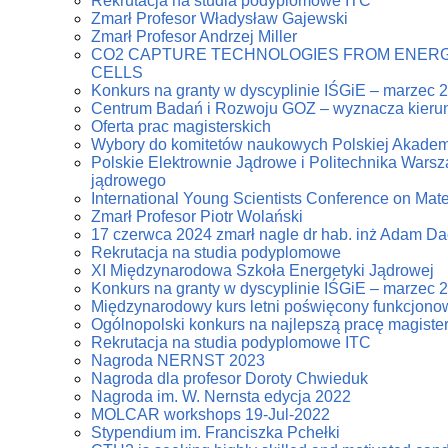
Rekrutacja na studia podyplomowe ITC
Zmarł Profesor Władysław Gajewski
Zmarł Profesor Andrzej Miller
CO2 CAPTURE TECHNOLOGIES FROM ENERG
CELLS
Konkurs na granty w dyscyplinie IŚGiE – marzec 
Centrum Badań i Rozwoju GOZ – wyznacza kierun
Oferta prac magisterskich
Wybory do komitetów naukowych Polskiej Akadem
Polskie Elektrownie Jądrowe i Politechnika Warsz
jądrowego
International Young Scientists Conference on Mat
Zmarł Profesor Piotr Wolański
17 czerwca 2024 zmarł nagle dr hab. inż Adam D
Rekrutacja na studia podyplomowe
XI Międzynarodowa Szkoła Energetyki Jądrowej
Konkurs na granty w dyscyplinie IŚGiE – marzec 
Międzynarodowy kurs letni poświęcony funkcjonowa
Ogólnopolski konkurs na najlepszą pracę magiste
Rekrutacja na studia podyplomowe ITC
Nagroda NERNST 2023
Nagroda dla profesor Doroty Chwieduk
Nagroda im. W. Nernsta edycja 2022
MOLCAR workshops 19-Jul-2022
Stypendium im. Franciszka Pchełki