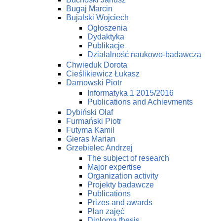
Bugaj Marcin
Bujalski Wojciech
Ogłoszenia
Dydaktyka
Publikacje
Działalność naukowo-badawcza
Chwieduk Dorota
Cieślikiewicz Łukasz
Darnowski Piotr
Informatyka 1 2015/2016
Publications and Achievments
Dybiński Olaf
Furmański Piotr
Futyma Kamil
Gieras Marian
Grzebielec Andrzej
The subject of research
Major expertise
Organization activity
Projekty badawcze
Publications
Prizes and awards
Plan zajęć
Diploma thesis