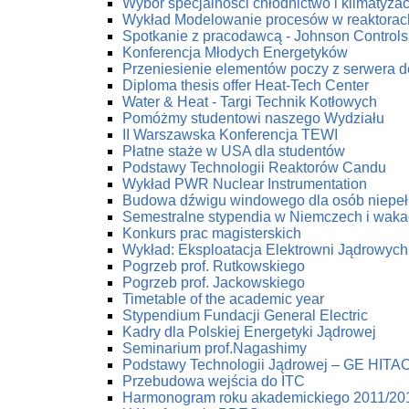
Wybór specjalności chłodnictwo i klimatyzac
Wykład Modelowanie procesów w reaktorac
Spotkanie z pracodawcą - Johnson Controls 
Konferencja Młodych Energetyków
Przeniesienie elementów poczy z serwera 
Diploma thesis offer Heat-Tech Center
Water & Heat - Targi Technik Kotłowych
Pomóżmy studentowi naszego Wydziału
II Warszawska Konferencja TEWI
Płatne staże w USA dla studentów
Podstawy Technologii Reaktorów Candu
Wykład PWR Nuclear Instrumentation
Budowa dźwigu windowego dla osób niepe
Semestralne stypendia w Niemczech i waka
Konkurs prac magisterskich
Wykład: Eksploatacja Elektrowni Jądrowych
Pogrzeb prof. Rutkowskiego
Pogrzeb prof. Jackowskiego
Timetable of the academic year
Stypendium Fundacji General Electric
Kadry dla Polskiej Energetyki Jądrowej
Seminarium prof.Nagashimy
Podstawy Technologii Jądrowej – GE HITA
Przebudowa wejścia do ITC
Harmonogram roku akademickiego 2011/20