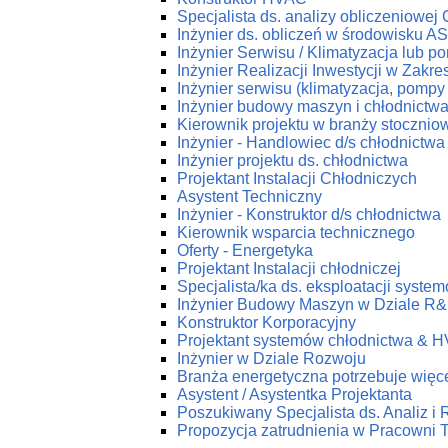
Specjalista ds. analizy obliczeniowej
Inżynier ds. obliczeń w środowisku 
Inżynier Serwisu / Klimatyzacja lub p
Inżynier Realizacji Inwestycji w Zakr
Inżynier serwisu (klimatyzacja, pompy 
Inżynier budowy maszyn i chłodnictw
Kierownik projektu w branży stoczniow
Inżynier - Handlowiec d/s chłodnictwa
Inżynier projektu ds. chłodnictwa
Projektant Instalacji Chłodniczych
Asystent Techniczny
Inżynier - Konstruktor d/s chłodnictwa
Kierownik wsparcia technicznego
Oferty - Energetyka
Projektant Instalacji chłodniczej
Specjalista/ka ds. eksploatacji syst
Inżynier Budowy Maszyn w Dziale R
Konstruktor Korporacyjny
Projektant systemów chłodnictwa & 
Inżynier w Dziale Rozwoju
Branża energetyczna potrzebuje więce
Asystent / Asystentka Projektanta
Poszukiwany Specjalista ds. Analiz i
Propozycja zatrudnienia w Pracow