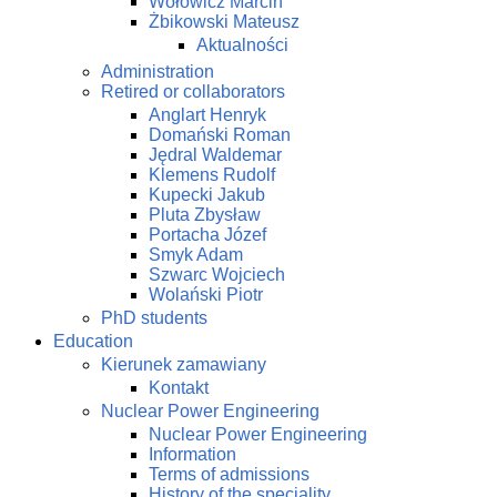
Wołowicz Marcin
Żbikowski Mateusz
Aktualności
Administration
Retired or collaborators
Anglart Henryk
Domański Roman
Jędral Waldemar
Klemens Rudolf
Kupecki Jakub
Pluta Zbysław
Portacha Józef
Smyk Adam
Szwarc Wojciech
Wolański Piotr
PhD students
Education
Kierunek zamawiany
Kontakt
Nuclear Power Engineering
Nuclear Power Engineering
Information
Terms of admissions
History of the speciality