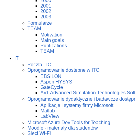
2000
2001
2002
2003
Formularze
TEAM
Motivation
Main goals
Publications
TEAM
IT
Poczta ITC
Oprogramowanie dostępne w ITC
EBSILON
Aspen HYSYS
GateCycle
AVL Advanced Simulation Technologies Sof
Oprogramowanie dydaktyczne i badawcze dostę
Aplikacje i systemy firmy Microsoft
Matlab
LabView
Microsoft Azure Dev Tools for Teaching
Moodle - materiały dla studentów
Sieci Wi-Fi