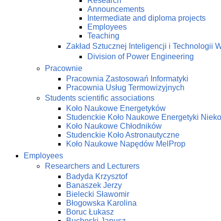
Research
Announcements
Intermediate and diploma projects
Employees
Teaching
Zakład Sztucznej Inteligencji i Technologi
Division of Power Engineering
Pracownie
Pracownia Zastosowań Informatyki
Pracownia Usług Termowizyjnych
Students scientific associations
Koło Naukowe Energetyków
Studenckie Koło Naukowe Energetyki Niek
Koło Naukowe Chłodników
Studenckie Koło Astronautyczne
Koło Naukowe Napędów MelProp
Employees
Researchers and Lecturers
Badyda Krzysztof
Banaszek Jerzy
Bielecki Sławomir
Błogowska Karolina
Boruc Łukasz
Buchoski Janusz