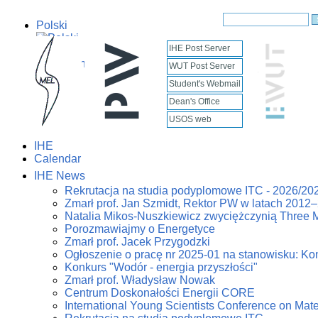
Polski
IHE Post Server
English
WUT Post Server
Student's Webmail
Dean's Office
USOS web
IHE
Calendar
IHE News
Rekrutacja na studia podyplomowe ITC - 2026/20
Zmarł prof. Jan Szmidt, Rektor PW w latach 2012
Natalia Mikos-Nuszkiewicz zwyciężczynią Three 
Porozmawiajmy o Energetyce
Zmarł prof. Jacek Przygodzki
Ogłoszenie o pracę nr 2025-01 na stanowisku: Kon
Konkurs "Wodór - energia przyszłości"
Zmarł prof. Władysław Nowak
Centrum Doskonałości Energii CORE
International Young Scientists Conference on Mat