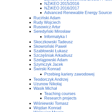
NŹiKEO 2015/2016
NŹiKEO 2016/2017
Advanced Renewable Energy Source
Ruciński Adam
Rudy Wojciech
Rusowicz Artur
Seredyński Mirosław
Informatyka I
Skoczkowski Tadeusz
Skowroński Paweł
Szabłowski Łukasz
Szczęśniak Arkadiusz
Szelągowski Adam
Szymczyk Jacek
Świrski Konrad
Przebieg kariery zawodowej
Teodorczyk Andrzej
Uzunow Nikołaj
Wasik Michał
Teaching courses
Research projects
Wiśniewski Tomasz
Wojdan Konrad