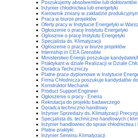
Poszukujemy absolwentów lub doktorantów z
Inżynier chłodnictwa lub energetyki
Kierownik zmiany w zakładzie produkcyjny
Praca w biurze projektów
Oferty pracy w Instytucie Energetyki w Wars
Ogłoszenie o pracę Instytutu Energetyki
Oglosznie o pracę Instytutu Energetyki
Specjalista ds. Klimatyzacji
Ogłoszenie o pracy w biurze projektów
Internship in CEA Grenoble
Ministerstwo Energii poszukuje kandydatek
Praktykant w dziale Realizacji w Dziale C
Doradca Techczniczy
Platne prace dyplomowe w Instytucie Energe
Firma Chłodnicza poszukuje kandydatów do
Konstruktor Mechanik
Product Support Engineer
Ogłoszenie o pracy - Eneria
Rekrutacja do projektu badawczego
Doradca techniczno handlowy
Inżynier Sprzedaży ds. Klimatyzacji Precyzy
Specjalista ds. techniczno handlowych ( klim
Inżynier handlowiec do spraw chłodnictwa i 
Płatne praktyki
Inżynier Serwisu Klimatyzacji