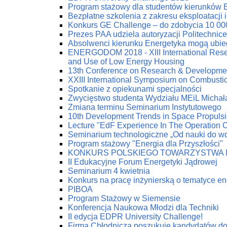
Program stażowy dla studentów kierunków 
Bezpłatne szkolenia z zakresu eksploatacji 
Konkurs GE Challenge – do zdobycia 10 00
Prezes PAA udziela autoryzacji Politechnic
Absolwenci kierunku Energetyka mogą ubie
ENERGODOM 2018 - XIII International Resea
and Use of Low Energy Housing
13th Conference on Research & Developmen
XXIII International Symposium on Combust
Spotkanie z opiekunami specjalności
Zwycięstwo studenta Wydziału MEiL Michał
Zmiana terminu Seminarium Instytutowego
10th Development Trends in Space Propuls
Lecture "EdF Experience In The Operation Of
Seminarium technologiczne „Od nauki do w
Program stażowy "Energia dla Przyszłości"
KONKURS POLSKIEGO TOWARZYSTWA 
II Edukacyjne Forum Energetyki Jądrowej
Seminarium 4 kwietnia
Konkurs na pracę inżynierską o tematyce en
PIBOA
Program Stażowy w Siemensie
Konferencja Naukowa Młodzi dla Techniki
II edycja EDPR University Challenge!
Firma Chłodnicza poszukuje kandydatów do