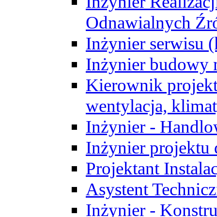
Inżynier Realizacj
Odnawialnych Źró
Inżynier serwisu 
Inżynier budowy 
Kierownik projek
wentylacja, klima
Inżynier - Handlo
Inżynier projektu
Projektant Instala
Asystent Technic
Inżynier - Konstr