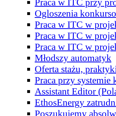
Praca w ITC przy p
Ogloszenia konkurs
Praca w ITC w proj
Praca w ITC w proj
Praca w ITC w proj
Młodszy automatyk
Oferta stażu, prakty
Praca przy systemie k
Assistant Editor (Pol
EthosEnergy zatrudn
Poszukujemy absolw