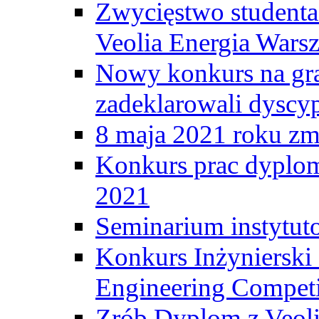
Zwycięstwo student
Veolia Energia Wars
Nowy konkurs na gr
zadeklarowali dyscy
8 maja 2021 roku zma
Konkurs prac dyplo
2021
Seminarium instytut
Konkurs Inżyniersk
Engineering Competi
Zrób Dyplom z Veoli