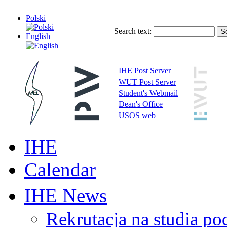
Polski
Search text:
English
IHE Post Server
WUT Post Server
Student's Webmail
Dean's Office
USOS web
IHE
Calendar
IHE News
Rekrutacja na studia 