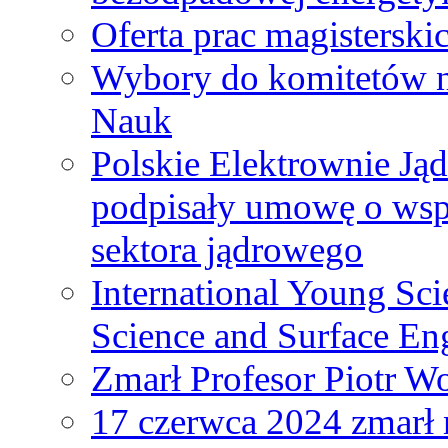
Oferta prac magisterski
Wybory do komitetów n
Nauk
Polskie Elektrownie Ją
podpisały umowę o wspó
sektora jądrowego
International Young Sci
Science and Surface En
Zmarł Profesor Piotr W
17 czerwca 2024 zmarł 