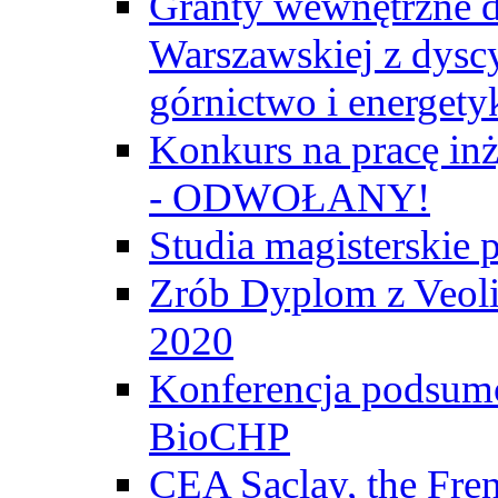
Granty wewnętrzne d
Warszawskiej z dyscy
górnictwo i energety
Konkurs na pracę inż
- ODWOŁANY!
Studia magisterski
Zrób Dyplom z Veoli
2020
Konferencja podsumo
BioCHP
CEA Saclay, the Fre