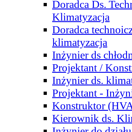
Doradca Ds. Tech
Klimatyzacja
Doradca technoic
klimatyzacja
Inżynier ds chłodn
Projektant / Kon
Inżynier ds. klim
Projektant - Inż
Konstruktor (HV
Kierownik ds. Kli
Inżynier do działu