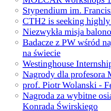
Stypendium im. Francis
CTH2 is seeking highly 
Niezwykła misja balon
Badacze z PW wśród na
na świecie
Westinghouse Internshi
Nagrody dla profesora
prof. Piotr Wolanski - 
Nagroda za wybitne osi
Konrada Świrskiego