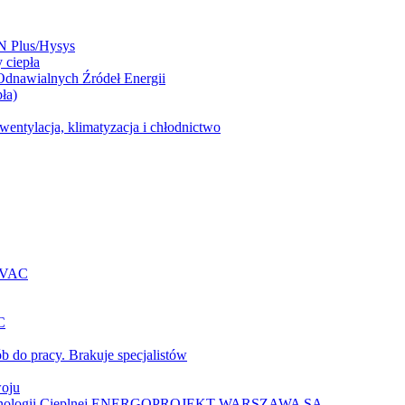
N Plus/Hysys
 ciepła
 Odnawialnych Źródeł Energii
ła)
entylacja, klimatyzacja i chłodnictwo
 HVAC
C
b do pracy. Brakuje specjalistów
woju
 Technologii Cieplnej ENERGOPROJEKT-WARSZAWA SA