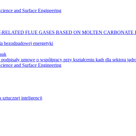
 Science and Surface Engineering
-RELATED FLUE GASES BASED ON MOLTEN CARBONATE 
a bezodpadowej energetyki
auk
 podpisały umowę o współpracy przy kształceniu kadr dla sektora jąd
 Science and Surface Engineering
ztucznej inteligencji