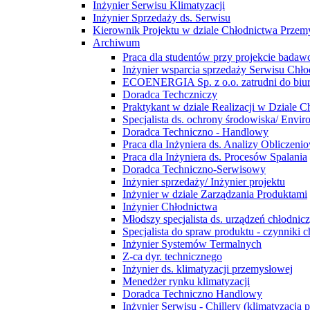
Inżynier Serwisu Klimatyzacji
Inżynier Sprzedaży ds. Serwisu
Kierownik Projektu w dziale Chłodnictwa Prze
Archiwum
Praca dla studentów przy projekcie bada
Inżynier wsparcia sprzedaży Serwisu Ch
ECOENERGIA Sp. z o.o. zatrudni do biu
Doradca Techczniczy
Praktykant w dziale Realizacji w Dziale
Specjalista ds. ochrony środowiska/ Enviro
Doradca Techniczno - Handlowy
Praca dla Inżyniera ds. Analizy Obliczen
Praca dla Inżyniera ds. Procesów Spalania
Doradca Techniczno-Serwisowy
Inżynier sprzedaży/ Inżynier projektu
Inżynier w dziale Zarządzania Produktami
Inżynier Chłodnictwa
Młodszy specjalista ds. urządzeń chłodnic
Specjalista do spraw produktu - czynniki c
Inżynier Systemów Termalnych
Z-ca dyr. technicznego
Inżynier ds. klimatyzacji przemysłowej
Menedżer rynku klimatyzacji
Doradca Techniczno Handlowy
Inżynier Serwisu - Chillery (klimatyzacja 