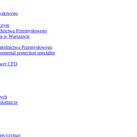
mysłowego
wczym
łodnictwa Przemysłowego
ra w Warszawie
 Chłodnictwa Przemysłowego
nmental protection specialist
iowej CFD
zych
hłodnicze
precyzyjna)