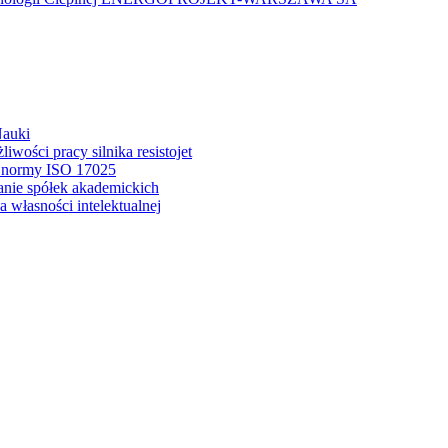
Nauki
wości pracy silnika resistojet
a normy ISO 17025
anie spółek akademickich
 własności intelektualnej