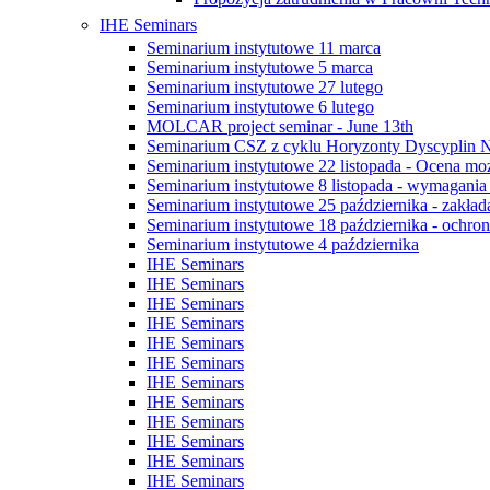
IHE Seminars
Seminarium instytutowe 11 marca
Seminarium instytutowe 5 marca
Seminarium instytutowe 27 lutego
Seminarium instytutowe 6 lutego
MOLCAR project seminar - June 13th
Seminarium CSZ z cyklu Horyzonty Dyscyplin 
Seminarium instytutowe 22 listopada - Ocena możli
Seminarium instytutowe 8 listopada - wymagani
Seminarium instytutowe 25 października - zakład
Seminarium instytutowe 18 października - ochrona
Seminarium instytutowe 4 października
IHE Seminars
IHE Seminars
IHE Seminars
IHE Seminars
IHE Seminars
IHE Seminars
IHE Seminars
IHE Seminars
IHE Seminars
IHE Seminars
IHE Seminars
IHE Seminars