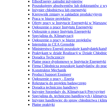
EthosEnergy zatrudni inżynierów
Poszukujemy absolwentów lub doktorantów z wyd
Inżynier chłodnictwa lub energetyki
Kierownik zmiany w zakładzie produkcyjnym
Praca w biurze projektów
Oferty pracy w Instytucie Energetyki w Warszaw
Ogłoszenie o pracę Instytutu Energetyki
Oglosznie o pracę Instytutu Energetyki
Specjalista ds. Klimatyzacji
Ogłoszenie o pracy w biurze projektów
Internship in CEA Grenoble
Ministerstwo Energii poszukuje kandydatek/kan
Praktykant w dziale Realizacji w Dziale Chłodn
Doradca Techczniczy
Platne prace dyplomowe w Instytucie Energetyki
Firma Chłodnicza poszukuje kandydatów do pra
Konstruktor Mechanik
Product Support Engineer
Ogłoszenie o pracy - Eneria
Rekrutacja do projektu badawczego
Doradca techniczno handlowy
Inżynier Sprzedaży ds. Klimatyzacji Precyzyjnej
Specjalista ds. techniczno handlowych ( klimatyza
Inżynier handlowiec do spraw chłodnictwa i klim
Płatne praktyki