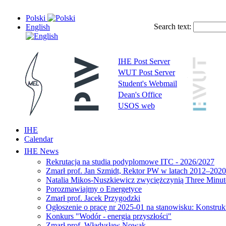
Polski
Search text:
English
IHE Post Server
WUT Post Server
Student's Webmail
Dean's Office
USOS web
IHE
Calendar
IHE News
Rekrutacja na studia podyplomowe ITC - 2026/2027
Zmarł prof. Jan Szmidt, Rektor PW w latach 2012–2020
Natalia Mikos-Nuszkiewicz zwyciężczynią Three Minute
Porozmawiajmy o Energetyce
Zmarł prof. Jacek Przygodzki
Ogłoszenie o pracę nr 2025-01 na stanowisku: Konstrukt
Konkurs "Wodór - energia przyszłości"
Zmarł prof. Władysław Nowak