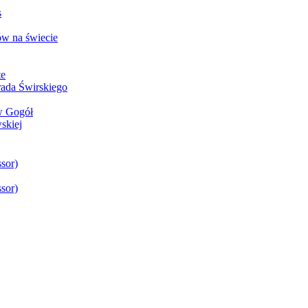
s
w na świecie
te
rada Świrskiego
aw Gogół
skiej
sor)
sor)