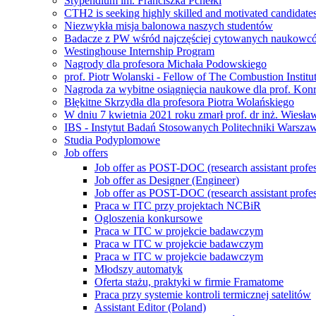
Stypendium im. Franciszka Pchełki
CTH2 is seeking highly skilled and motivated candidate
Niezwykła misja balonowa naszych studentów
Badacze z PW wśród najczęściej cytowanych naukowcó
Westinghouse Internship Program
Nagrody dla profesora Michała Podowskiego
prof. Piotr Wolanski - Fellow of The Combustion Institu
Nagroda za wybitne osiągnięcia naukowe dla prof. Kon
Błękitne Skrzydła dla profesora Piotra Wolańskiego
W dniu 7 kwietnia 2021 roku zmarł prof. dr inż. Wiesł
IBS - Instytut Badań Stosowanych Politechniki Warszaw
Studia Podyplomowe
Job offers
Job offer as POST-DOC (research assistant profes
Job offer as Designer (Engineer)
Job offer as POST-DOC (research assistant profes
Praca w ITC przy projektach NCBiR
Ogloszenia konkursowe
Praca w ITC w projekcie badawczym
Praca w ITC w projekcie badawczym
Praca w ITC w projekcie badawczym
Młodszy automatyk
Oferta stażu, praktyki w firmie Framatome
Praca przy systemie kontroli termicznej satelitów
Assistant Editor (Poland)