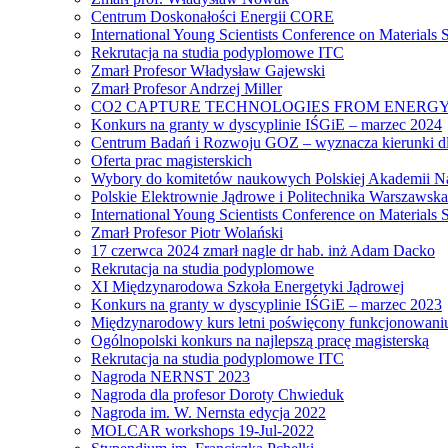
Centrum Doskonałości Energii CORE
International Young Scientists Conference on Materials
Rekrutacja na studia podyplomowe ITC
Zmarł Profesor Władysław Gajewski
Zmarł Profesor Andrzej Miller
CO2 CAPTURE TECHNOLOGIES FROM ENERGY
Konkurs na granty w dyscyplinie IŚGiE – marzec 2024
Centrum Badań i Rozwoju GOZ – wyznacza kierunki dl
Oferta prac magisterskich
Wybory do komitetów naukowych Polskiej Akademii N
Polskie Elektrownie Jądrowe i Politechnika Warszawska
International Young Scientists Conference on Materials
Zmarł Profesor Piotr Wolański
17 czerwca 2024 zmarł nagle dr hab. inż Adam Dacko
Rekrutacja na studia podyplomowe
XI Międzynarodowa Szkoła Energetyki Jądrowej
Konkurs na granty w dyscyplinie IŚGiE – marzec 2023
Międzynarodowy kurs letni poświęcony funkcjonowaniu s
Ogólnopolski konkurs na najlepszą pracę magisterską
Rekrutacja na studia podyplomowe ITC
Nagroda NERNST 2023
Nagroda dla profesor Doroty Chwieduk
Nagroda im. W. Nernsta edycja 2022
MOLCAR workshops 19-Jul-2022