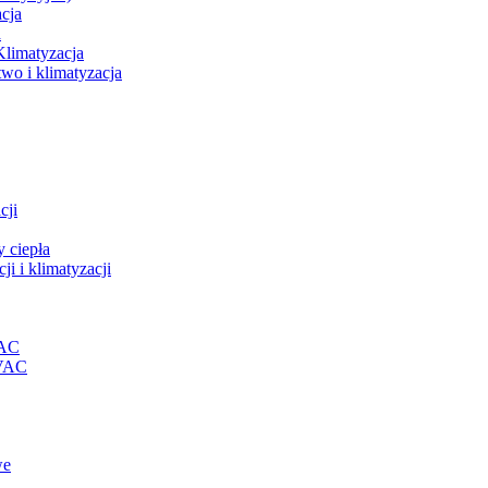
acja
a
Klimatyzacja
wo i klimatyzacja
cji
 ciepła
i i klimatyzacji
VAC
HVAC
we