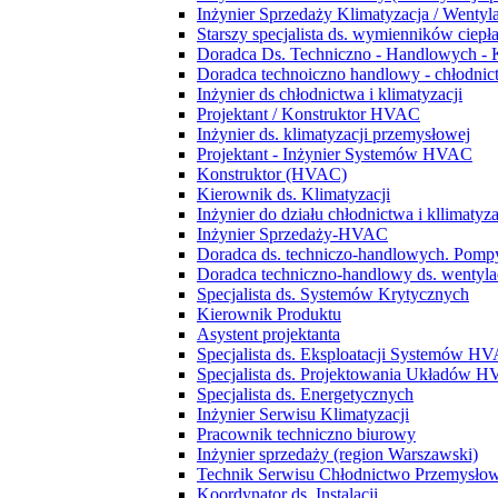
Inżynier Sprzedaży Klimatyzacja / Wentyl
Starszy specjalista ds. wymienników ciepł
Doradca Ds. Techniczno - Handlowych - 
Doradca technoiczno handlowy - chłodnict
Inżynier ds chłodnictwa i klimatyzacji
Projektant / Konstruktor HVAC
Inżynier ds. klimatyzacji przemysłowej
Projektant - Inżynier Systemów HVAC
Konstruktor (HVAC)
Kierownik ds. Klimatyzacji
Inżynier do działu chłodnictwa i kllimatyza
Inżynier Sprzedaży-HVAC
Doradca ds. techniczo-handlowych. Pompy
Doradca techniczno-handlowy ds. wentylacj
Specjalista ds. Systemów Krytycznych
Kierownik Produktu
Asystent projektanta
Specjalista ds. Eksploatacji Systemów H
Specjalista ds. Projektowania Układów 
Specjalista ds. Energetycznych
Inżynier Serwisu Klimatyzacji
Pracownik techniczno biurowy
Inżynier sprzedaży (region Warszawski)
Technik Serwisu Chłodnictwo Przemysło
Koordynator ds. Instalacji