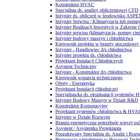
Konstruktor HVAC
Specjalista ds. analizy obliczeniowej CFD
Inżynier ds. obliczeń w środowisku ASPE
Inżynier Serwisu / Klimatyzacja lub pompy
Inżynier Realizacji Inwestycji w Zakresie
Inżynier serwisu (klimatyzacja, pompy ciep
Inżynier budowy maszyn i chłodnictwa
Kierownik projektu w branży stoczniowej w
Inżynier - Handlowiec d/s chłodnictwa
Inżynier projektu ds. chłodnictwa
Projektant Instalacji Chłodniczych
Asystent Techniczny
Inżynier - Konstruktor d/s chłodnictwa
Kierownik wsparcia technicznego
Oferty - Energetyka
Projektant Instalacji chłodniczej
Specjalista/ka ds. eksploatacji systemów
Inżynier Budowy Maszyn w Dziale R&D
Konstruktor Korporacyjny
Projektant systemów chłodnictwa & HVA
Inżynier w Dziale Rozwoju
Branża energetyczna potrzebuje więcej osó
Asystent / Asystentka Projektanta
Poszukiwany Specjalista ds. Analiz i Roz
Propozycja zatrudnienia w Pracowni