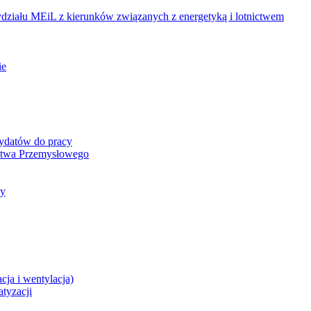
ziału MEiL z kierunków związanych z energetyką i lotnictwem
ie
dydatów do pracy
ictwa Przemysłowego
cy
cja i wentylacja)
atyzacji