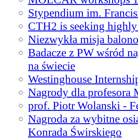
Stypendium im. Francis
CTH2 is seeking highly 
Niezwykła misja balon
Badacze z PW wśród na
na świecie
Westinghouse Internshi
Nagrody dla profesora
prof. Piotr Wolanski - 
Nagroda za wybitne osi
Konrada Świrskiego