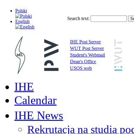
Polski
Search text:
English
IHE Post Server
WUT Post Server
Student's Webmail
Dean's Office
USOS web
IHE
Calendar
IHE News
Rekrutacja na studia 