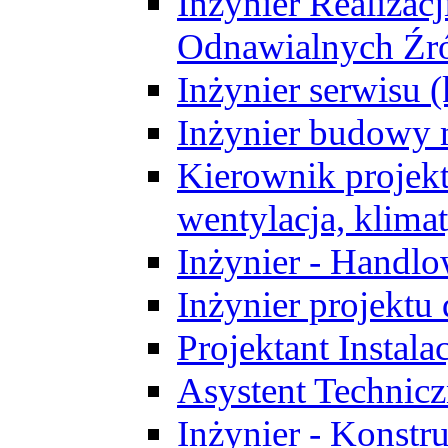
Inżynier Realizacj
Odnawialnych Źró
Inżynier serwisu 
Inżynier budowy 
Kierownik projek
wentylacja, klima
Inżynier - Handlo
Inżynier projektu
Projektant Instala
Asystent Technic
Inżynier - Konstr