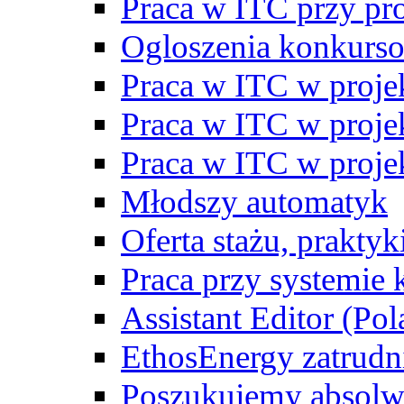
Praca w ITC przy p
Ogloszenia konkurs
Praca w ITC w proj
Praca w ITC w proj
Praca w ITC w proj
Młodszy automatyk
Oferta stażu, prakty
Praca przy systemie k
Assistant Editor (Pol
EthosEnergy zatrudn
Poszukujemy absolw