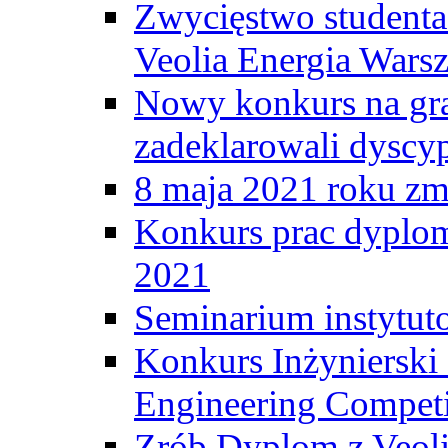
Zwycięstwo student
Veolia Energia Wars
Nowy konkurs na gr
zadeklarowali dyscy
8 maja 2021 roku zma
Konkurs prac dyplo
2021
Seminarium instytut
Konkurs Inżyniersk
Engineering Competi
Zrób Dyplom z Veoli