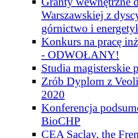
Granty wewnętrzne d
Warszawskiej z dyscy
górnictwo i energety
Konkurs na pracę inż
- ODWOŁANY!
Studia magisterski
Zrób Dyplom z Veoli
2020
Konferencja podsumo
BioCHP
CEA Saclay, the Fre