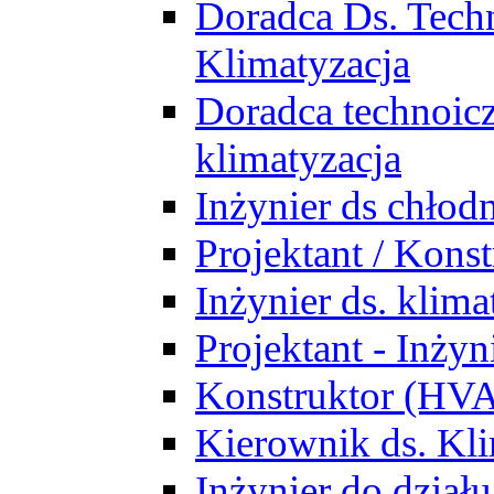
Doradca Ds. Tech
Klimatyzacja
Doradca technoic
klimatyzacja
Inżynier ds chłodn
Projektant / Kon
Inżynier ds. klim
Projektant - Inż
Konstruktor (HV
Kierownik ds. Kli
Inżynier do działu