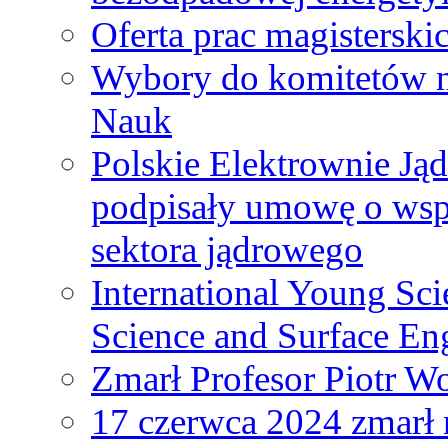
Oferta prac magisterski
Wybory do komitetów n
Nauk
Polskie Elektrownie Ją
podpisały umowę o wspó
sektora jądrowego
International Young Sci
Science and Surface En
Zmarł Profesor Piotr W
17 czerwca 2024 zmarł 