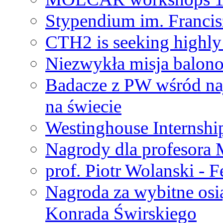
Stypendium im. Francis
CTH2 is seeking highly 
Niezwykła misja balon
Badacze z PW wśród na
na świecie
Westinghouse Internshi
Nagrody dla profesora
prof. Piotr Wolanski - 
Nagroda za wybitne osi
Konrada Świrskiego