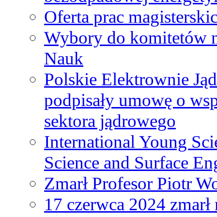
Oferta prac magisterski
Wybory do komitetów n
Nauk
Polskie Elektrownie Ją
podpisały umowę o wspó
sektora jądrowego
International Young Sci
Science and Surface En
Zmarł Profesor Piotr W
17 czerwca 2024 zmarł 