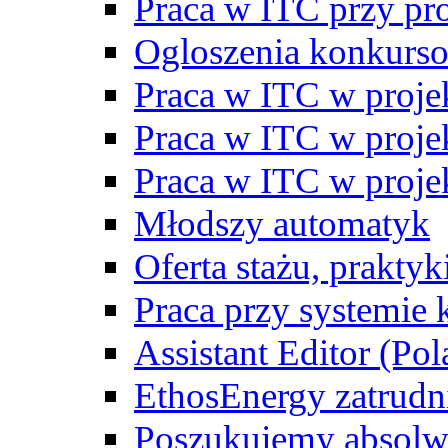
Praca w ITC przy p
Ogloszenia konkurs
Praca w ITC w proj
Praca w ITC w proj
Praca w ITC w proj
Młodszy automatyk
Oferta stażu, prakty
Praca przy systemie k
Assistant Editor (Pol
EthosEnergy zatrudn
Poszukujemy absolw