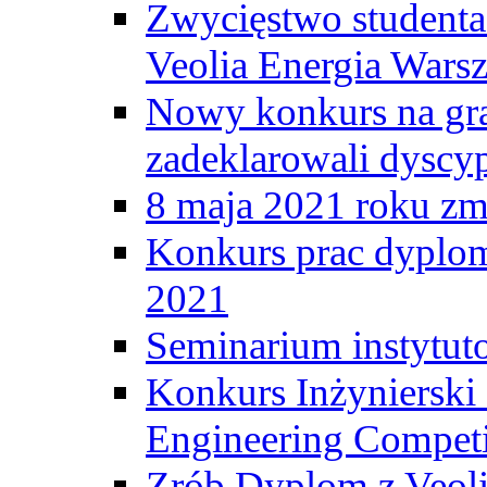
Zwycięstwo student
Veolia Energia Wars
Nowy konkurs na gr
zadeklarowali dyscy
8 maja 2021 roku zma
Konkurs prac dyplo
2021
Seminarium instytut
Konkurs Inżyniersk
Engineering Competi
Zrób Dyplom z Veoli