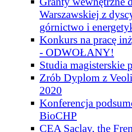
Granty wewnętrzne d
Warszawskiej z dyscy
górnictwo i energety
Konkurs na pracę inż
- ODWOŁANY!
Studia magisterski
Zrób Dyplom z Veoli
2020
Konferencja podsumo
BioCHP
CEA Saclay, the Fre