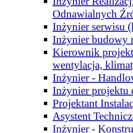
Inżynier Realizacj
Odnawialnych Źró
Inżynier serwisu 
Inżynier budowy 
Kierownik projek
wentylacja, klima
Inżynier - Handlo
Inżynier projektu
Projektant Instala
Asystent Technic
Inżynier - Konstr