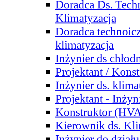
Doradca Ds. Tech
Klimatyzacja
Doradca technoic
klimatyzacja
Inżynier ds chłodn
Projektant / Kon
Inżynier ds. klim
Projektant - Inż
Konstruktor (HV
Kierownik ds. Kli
Inżynier do działu