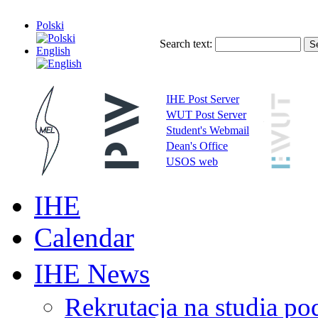
Polski
Search text:
English
IHE Post Server
WUT Post Server
Student's Webmail
Dean's Office
USOS web
IHE
Calendar
IHE News
Rekrutacja na studia 