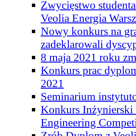
Zwycięstwo student
Veolia Energia Wars
Nowy konkurs na gr
zadeklarowali dyscy
8 maja 2021 roku zma
Konkurs prac dyplo
2021
Seminarium instytut
Konkurs Inżyniersk
Engineering Competi
Zrób Dyplom z Veoli