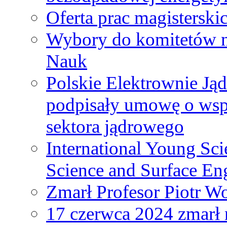
Oferta prac magisterski
Wybory do komitetów n
Nauk
Polskie Elektrownie Ją
podpisały umowę o wspó
sektora jądrowego
International Young Sci
Science and Surface En
Zmarł Profesor Piotr W
17 czerwca 2024 zmarł 