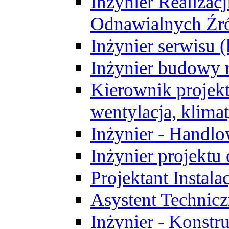
Inżynier Realizacj
Odnawialnych Źró
Inżynier serwisu 
Inżynier budowy 
Kierownik projek
wentylacja, klima
Inżynier - Handlo
Inżynier projektu
Projektant Instala
Asystent Technic
Inżynier - Konstr