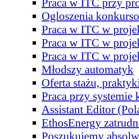
Praca w ITC przy p
Ogloszenia konkurs
Praca w ITC w proj
Praca w ITC w proj
Praca w ITC w proj
Młodszy automatyk
Oferta stażu, prakty
Praca przy systemie k
Assistant Editor (Pol
EthosEnergy zatrudn
Poszukujemy absolw