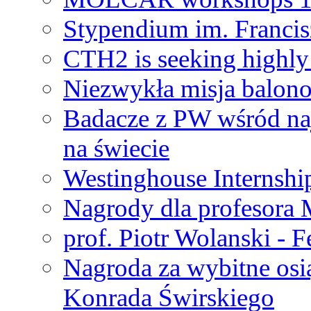
Stypendium im. Francis
CTH2 is seeking highly 
Niezwykła misja balon
Badacze z PW wśród na
na świecie
Westinghouse Internshi
Nagrody dla profesora
prof. Piotr Wolanski - 
Nagroda za wybitne osi
Konrada Świrskiego