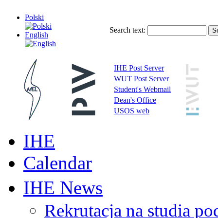
Polski
Search text:
English
IHE Post Server
WUT Post Server
Student's Webmail
Dean's Office
USOS web
IHE
Calendar
IHE News
Rekrutacja na studia 