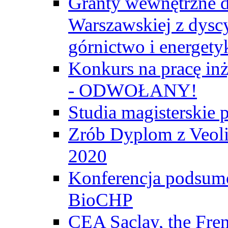
Granty wewnętrzne d
Warszawskiej z dyscy
górnictwo i energety
Konkurs na pracę inż
- ODWOŁANY!
Studia magisterski
Zrób Dyplom z Veoli
2020
Konferencja podsumo
BioCHP
CEA Saclay, the Fre