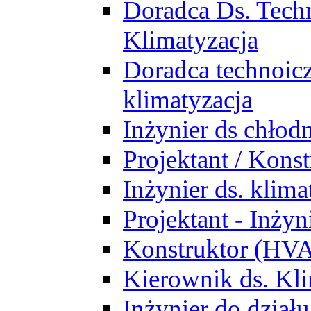
Doradca Ds. Tech
Klimatyzacja
Doradca technoic
klimatyzacja
Inżynier ds chłodn
Projektant / Kon
Inżynier ds. klim
Projektant - Inż
Konstruktor (HV
Kierownik ds. Kli
Inżynier do działu