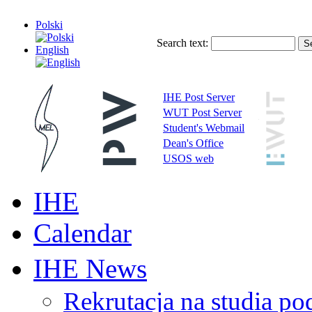
Polski
Search text:
English
IHE Post Server
WUT Post Server
Student's Webmail
Dean's Office
USOS web
IHE
Calendar
IHE News
Rekrutacja na studia 