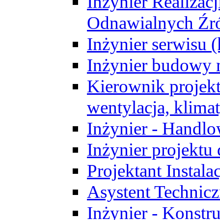
Inżynier Realizacj
Odnawialnych Źró
Inżynier serwisu 
Inżynier budowy 
Kierownik projek
wentylacja, klima
Inżynier - Handlo
Inżynier projektu
Projektant Instala
Asystent Technic
Inżynier - Konstr