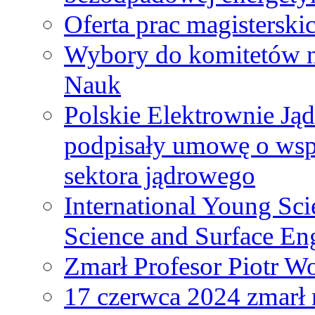
Oferta prac magisterski
Wybory do komitetów n
Nauk
Polskie Elektrownie Ją
podpisały umowę o wspó
sektora jądrowego
International Young Sci
Science and Surface En
Zmarł Profesor Piotr W
17 czerwca 2024 zmarł 