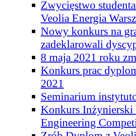
Zwycięstwo student
Veolia Energia Wars
Nowy konkurs na gr
zadeklarowali dyscy
8 maja 2021 roku zma
Konkurs prac dyplo
2021
Seminarium instytut
Konkurs Inżyniersk
Engineering Competi
Zrób Dyplom z Veoli