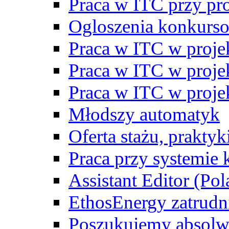
Praca w ITC przy p
Ogloszenia konkurs
Praca w ITC w proj
Praca w ITC w proj
Praca w ITC w proj
Młodszy automatyk
Oferta stażu, prakty
Praca przy systemie k
Assistant Editor (Pol
EthosEnergy zatrudn
Poszukujemy absolw