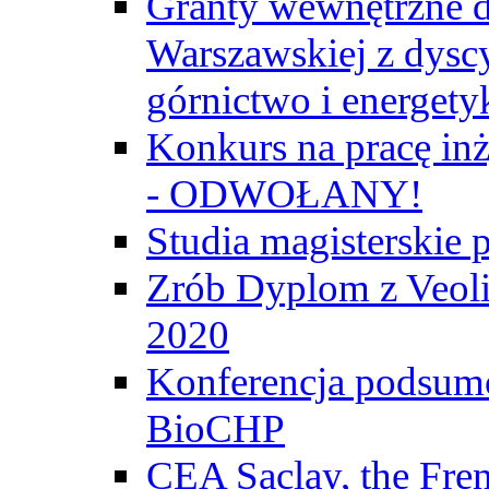
Granty wewnętrzne d
Warszawskiej z dyscy
górnictwo i energety
Konkurs na pracę inż
- ODWOŁANY!
Studia magisterski
Zrób Dyplom z Veoli
2020
Konferencja podsumo
BioCHP
CEA Saclay, the Fre