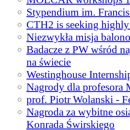
Stypendium im. Francis
CTH2 is seeking highly 
Niezwykła misja balon
Badacze z PW wśród na
na świecie
Westinghouse Internshi
Nagrody dla profesora
prof. Piotr Wolanski - 
Nagroda za wybitne osi
Konrada Świrskiego