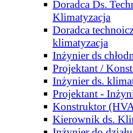
Doradca Ds. Tech
Klimatyzacja
Doradca technoic
klimatyzacja
Inżynier ds chłodn
Projektant / Kon
Inżynier ds. klim
Projektant - Inż
Konstruktor (HV
Kierownik ds. Kli
Inżynier do działu