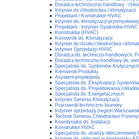
Doradca technoiczno handlowy - chłod
Inżynier ds chłodnictwa i klimatyzacji
Projektant / Konstruktor HVAC
Inżynier ds. klimatyzacji przemysłowej
Projektant - Inżynier Systemów HVAC
Konstruktor (HVAC)
Kierownik ds. Klimatyzacji
Inżynier do działu chłodnictwa i kllima
Inżynier Sprzedaży-HVAC
Doradca ds. techniczo-handlowych. P
Doradca techniczno-handlowy ds. wenty
Specjalista ds. Systemów Krytycznyc
Kierownik Produktu
Asystent projektanta
Specjalista ds. Eksploatacji System
Specjalista ds. Projektowania Ukła
Specjalista ds. Energetycznych
Inżynier Serwisu Klimatyzacji
Pracownik techniczno biurowy
Inżynier sprzedaży (region Warszawsk
Technik Serwisu Chłodnictwo Przemy
Koordynator ds. Instalacji
Konstruktor HVAC
Specjalista ds. analizy obliczeniowej
Inżynier ds. obliczeń w środowisku 