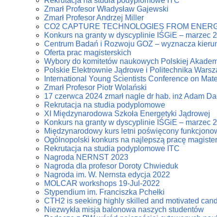
Rekrutacja na studia podyplomowe ITC
Zmarł Profesor Władysław Gajewski
Zmarł Profesor Andrzej Miller
CO2 CAPTURE TECHNOLOGIES FROM ENERG
Konkurs na granty w dyscyplinie IŚGiE – marzec 
Centrum Badań i Rozwoju GOZ – wyznacza kierun
Oferta prac magisterskich
Wybory do komitetów naukowych Polskiej Akadem
Polskie Elektrownie Jądrowe i Politechnika Wars
International Young Scientists Conference on Mat
Zmarł Profesor Piotr Wolański
17 czerwca 2024 zmarł nagle dr hab. inż Adam D
Rekrutacja na studia podyplomowe
XI Międzynarodowa Szkoła Energetyki Jądrowej
Konkurs na granty w dyscyplinie IŚGiE – marzec 
Międzynarodowy kurs letni poświęcony funkcjonowa
Ogólnopolski konkurs na najlepszą pracę magiste
Rekrutacja na studia podyplomowe ITC
Nagroda NERNST 2023
Nagroda dla profesor Doroty Chwieduk
Nagroda im. W. Nernsta edycja 2022
MOLCAR workshops 19-Jul-2022
Stypendium im. Franciszka Pchełki
CTH2 is seeking highly skilled and motivated can
Niezwykła misja balonowa naszych studentów