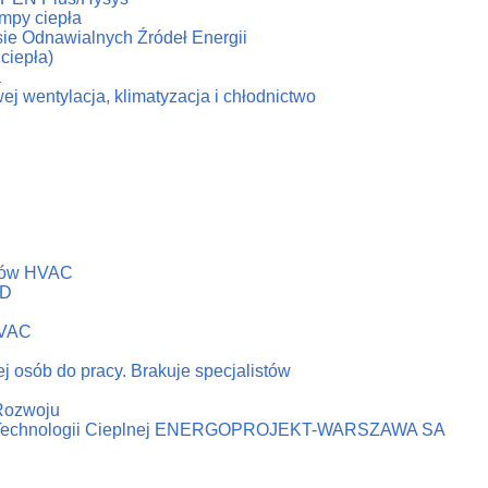
ompy ciepła
esie Odnawialnych Źródeł Energii
ciepła)
a
ej wentylacja, klimatyzacja i chłodnictwo
emów HVAC
&D
HVAC
j osób do pracy. Brakuje specjalistów
 Rozwoju
ni Technologii Cieplnej ENERGOPROJEKT-WARSZAWA SA