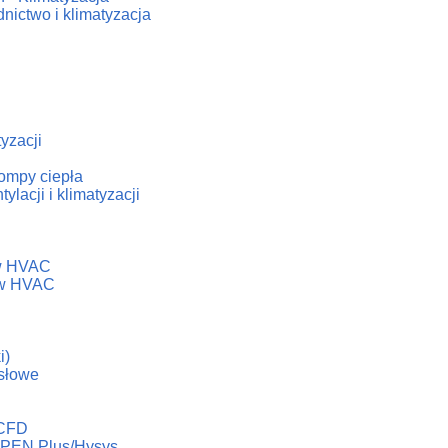
nictwo i klimatyzacja
tyzacji
ompy ciepła
lacji i klimatyzacji
h
ów HVAC
dów HVAC
i)
słowe
 CFD
ASPEN Plus/Hysys