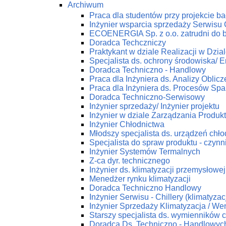
Archiwum
Praca dla studentów przy projekcie 
Inżynier wsparcia sprzedaży Serwis
ECOENERGIA Sp. z o.o. zatrudni do 
Doradca Techczniczy
Praktykant w dziale Realizacji w Dz
Specjalista ds. ochrony środowiska/ En
Doradca Techniczno - Handlowy
Praca dla Inżyniera ds. Analizy Obli
Praca dla Inżyniera ds. Procesów Spa
Doradca Techniczno-Serwisowy
Inżynier sprzedaży/ Inżynier projektu
Inżynier w dziale Zarządzania Produk
Inżynier Chłodnictwa
Młodszy specjalista ds. urządzeń chł
Specjalista do spraw produktu - czynn
Inżynier Systemów Termalnych
Z-ca dyr. technicznego
Inżynier ds. klimatyzacji przemysłowej
Menedżer rynku klimatyzacji
Doradca Techniczno Handlowy
Inżynier Serwisu - Chillery (klimatyza
Inżynier Sprzedaży Klimatyzacja / Wen
Starszy specjalista ds. wymienników c
Doradca Ds. Techniczno - Handlowych