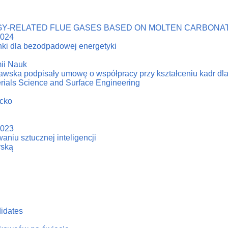
Y-RELATED FLUE GASES BASED ON MOLTEN CARBONAT
2024
ki dla bezodpadowej energetyki
ii Nauk
zawska podpisały umowę o współpracy przy kształceniu kadr dl
erials Science and Surface Engineering
acko
2023
niu sztucznej inteligencji
rską
didates