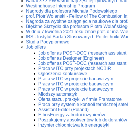
Badacze z PW wśród najczęściej cytowanych na
Westinghouse Internship Program
Nagrody dla profesora Michała Podowskiego
prof. Piotr Wolanski - Fellow of The Combustion Ins
Nagroda za wybitne osiągnięcia naukowe dla prof
Błękitne Skrzydła dla profesora Piotra Wolańskieg
W dniu 7 kwietnia 2021 roku zmarł prof. dr inż. W
IBS - Instytut Badań Stosowanych Politechniki Wa
Studia Podyplomowe
Job offers
Job offer as POST-DOC (research assistant 
Job offer as Designer (Engineer)
Job offer as POST-DOC (research assistant 
Praca w ITC przy projektach NCBiR
Ogloszenia konkursowe
Praca w ITC w projekcie badawczym
Praca w ITC w projekcie badawczym
Praca w ITC w projekcie badawczym
Młodszy automatyk
Oferta stażu, praktyki w firmie Framatome
Praca przy systemie kontroli termicznej sate
Assistant Editor (Poland)
EthosEnergy zatrudni inżynierów
Poszukujemy absolwentów lub doktorantów z
Inżynier chłodnictwa lub energetyki