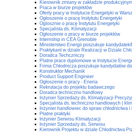
Kierownik zmiany w zakładzie produkcyjny
Praca w biurze projektów
Oferty pracy w Instytucie Energetyki w Wars
Ogłoszenie o pracę Instytutu Energetyki
Oglosznie o pracę Instytutu Energetyki
Specjalista ds. Klimatyzacji
Ogłoszenie o pracy w biurze projektów
Internship in CEA Grenoble
Ministerstwo Energii poszukuje kandydatek
Praktykant w dziale Realizacji w Dziale C
Doradca Techczniczy
Platne prace dyplomowe w Instytucie Energe
Firma Chłodnicza poszukuje kandydatów do
Konstruktor Mechanik
Product Support Engineer
Ogłoszenie o pracy - Eneria
Rekrutacja do projektu badawczego
Doradca techniczno handlowy
Inżynier Sprzedaży ds. Klimatyzacji Precyzy
Specjalista ds. techniczno handlowych ( klim
Inżynier handlowiec do spraw chłodnictwa i 
Płatne praktyki
Inżynier Serwisu Klimatyzacji
Inżynier Sprzedaży ds. Serwisu
Kierownik Projektu w dziale Chłodnictwa 