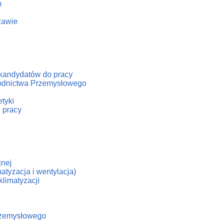
m
zawie
/kandydatów do pracy
hłodnictwa Przemysłowego
tyki
 pracy
jnej
atyzacja i wentylacja)
klimatyzacji
Przemysłowego