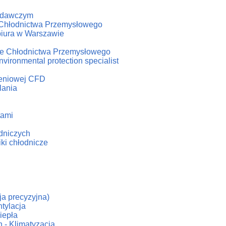
badawczym
u Chłodnictwa Przemysłowego
biura w Warszawie
iale Chłodnictwa Przemysłowego
vironmental protection specialist
czeniowej CFD
lania
tami
odniczych
iki chłodnicze
cja precyzyjna)
tylacja
iepła
 - Klimatyzacja