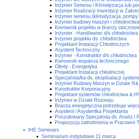
Inżynier Serwisu / Klimatyzacja lub p
Inżynier Realizacji Inwestycji w Zakr
Inżynier serwisu (klimatyzacja, pompy 
Inżynier budowy maszyn i chłodnictw
Kierownik projektu w branży stoczniow
Inżynier - Handlowiec d/s chłodnictwa
Inżynier projektu ds. chłodnictwa
Projektant Instalacji Chłodniczych
Asystent Techniczny
Inżynier - Konstruktor d/s chłodnictwa
Kierownik wsparcia technicznego
Oferty - Energetyka
Projektant Instalacji chłodniczej
Specjalista/ka ds. eksploatacji syst
Inżynier Budowy Maszyn w Dziale R
Konstruktor Korporacyjny
Projektant systemów chłodnictwa & 
Inżynier w Dziale Rozwoju
Branża energetyczna potrzebuje więce
Asystent / Asystentka Projektanta
Poszukiwany Specjalista ds. Analiz i
Propozycja zatrudnienia w Pracow
IHE Seminars
Seminarium instytutowe 11 marca