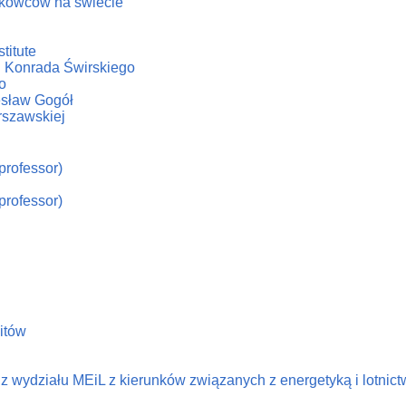
ukowców na świecie
titute
. Konrada Świrskiego
o
iesław Gogół
rszawskiej
professor)
professor)
litów
 wydziału MEiL z kierunków związanych z energetyką i lotnic