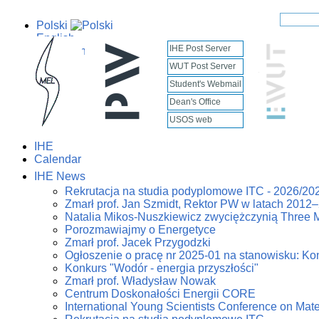
Polski
English
IHE Post Server
WUT Post Server
Student's Webmail
Dean's Office
USOS web
IHE
Calendar
IHE News
Rekrutacja na studia podyplomowe ITC - 2026/20
Zmarł prof. Jan Szmidt, Rektor PW w latach 2012
Natalia Mikos-Nuszkiewicz zwyciężczynią Three 
Porozmawiajmy o Energetyce
Zmarł prof. Jacek Przygodzki
Ogłoszenie o pracę nr 2025-01 na stanowisku: Kon
Konkurs "Wodór - energia przyszłości"
Zmarł prof. Władysław Nowak
Centrum Doskonałości Energii CORE
International Young Scientists Conference on Mat