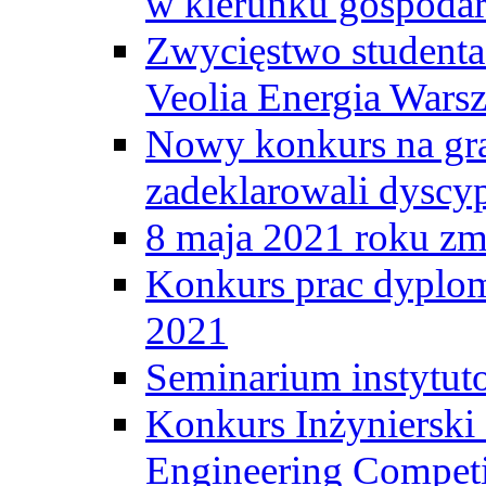
w kierunku gospodar
Zwycięstwo student
Veolia Energia Wars
Nowy konkurs na gr
zadeklarowali dyscy
8 maja 2021 roku zma
Konkurs prac dyplo
2021
Seminarium instytut
Konkurs Inżyniersk
Engineering Competi