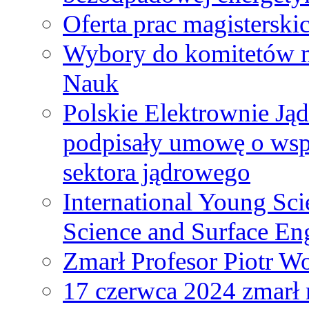
Oferta prac magisterski
Wybory do komitetów n
Nauk
Polskie Elektrownie Ją
podpisały umowę o wspó
sektora jądrowego
International Young Sci
Science and Surface En
Zmarł Profesor Piotr W
17 czerwca 2024 zmarł 