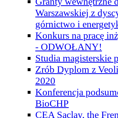
Granty wewnętrzne d
Warszawskiej z dyscy
górnictwo i energety
Konkurs na pracę inż
- ODWOŁANY!
Studia magisterski
Zrób Dyplom z Veoli
2020
Konferencja podsumo
BioCHP
CEA Saclay, the Fre