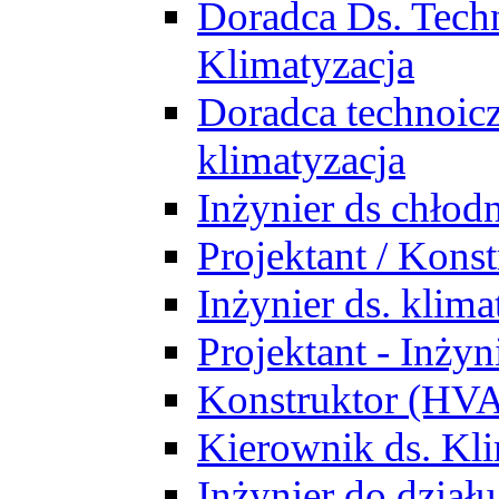
Doradca Ds. Tech
Klimatyzacja
Doradca technoic
klimatyzacja
Inżynier ds chłodn
Projektant / Kon
Inżynier ds. klim
Projektant - Inż
Konstruktor (HV
Kierownik ds. Kli
Inżynier do działu