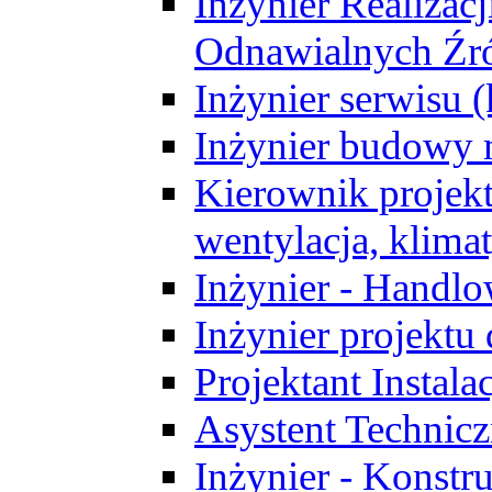
Inżynier Realizacj
Odnawialnych Źró
Inżynier serwisu 
Inżynier budowy 
Kierownik projek
wentylacja, klima
Inżynier - Handlo
Inżynier projektu
Projektant Instala
Asystent Technic
Inżynier - Konstr