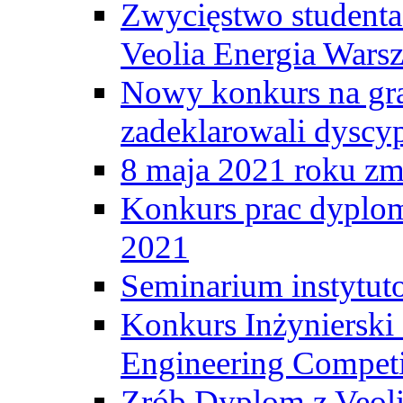
Zwycięstwo student
Veolia Energia Wars
Nowy konkurs na gr
zadeklarowali dyscy
8 maja 2021 roku zma
Konkurs prac dyplo
2021
Seminarium instytut
Konkurs Inżyniersk
Engineering Competi
Zrób Dyplom z Veoli