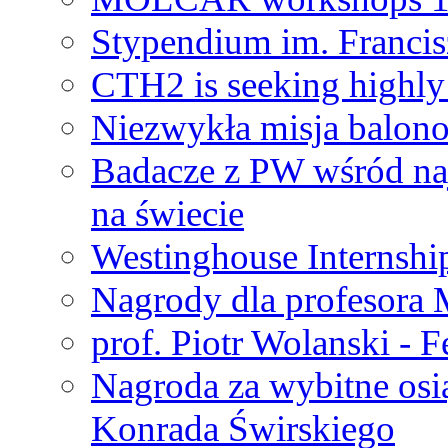
Stypendium im. Francis
CTH2 is seeking highly 
Niezwykła misja balon
Badacze z PW wśród na
na świecie
Westinghouse Internshi
Nagrody dla profesora
prof. Piotr Wolanski - 
Nagroda za wybitne osi
Konrada Świrskiego