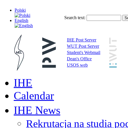
Polski
Search text:
English
IHE Post Server
WUT Post Server
Student's Webmail
Dean's Office
USOS web
IHE
Calendar
IHE News
Rekrutacja na studia 