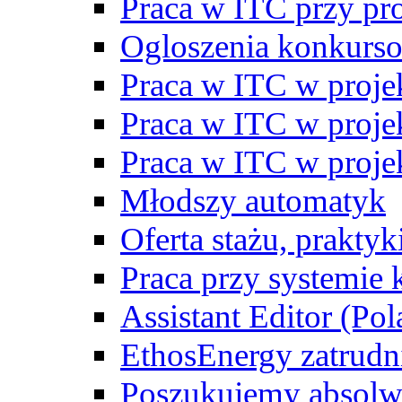
Praca w ITC przy p
Ogloszenia konkurs
Praca w ITC w proj
Praca w ITC w proj
Praca w ITC w proj
Młodszy automatyk
Oferta stażu, prakty
Praca przy systemie k
Assistant Editor (Pol
EthosEnergy zatrudn
Poszukujemy absolw