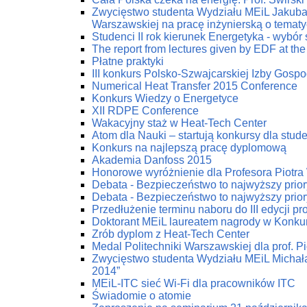
Zwycięstwo studenta Wydziału MEiL Jakuba 
Warszawskiej na pracę inżynierską o tematy
Studenci II rok kierunek Energetyka - wybór
The report from lectures given by EDF at the
Płatne praktyki
III konkurs Polsko-Szwajcarskiej Izby Gospod
Numerical Heat Transfer 2015 Conference
Konkurs Wiedzy o Energetyce
XII RDPE Conference
Wakacyjny staż w Heat-Tech Center
Atom dla Nauki – startują konkursy dla stu
Konkurs na najlepszą pracę dyplomową
Akademia Danfoss 2015
Honorowe wyróżnienie dla Profesora Piotr
Debata - Bezpieczeństwo to najwyższy prior
Debata - Bezpieczeństwo to najwyższy prior
Przedłużenie terminu naboru do III edycji p
Doktorant MEiL laureatem nagrody w Konku
Zrób dyplom z Heat-Tech Center
Medal Politechniki Warszawskiej dla prof. P
Zwycięstwo studenta Wydziału MEiL Michał
2014”
MEiL-ITC sieć Wi-Fi dla pracowników ITC
Świadomie o atomie