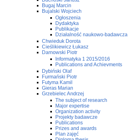
Bugaj Marcin
Bujalski Wojciech
Ogłoszenia
Dydaktyka
Publikacje
Działalność naukowo-badawcza
Chwieduk Dorota
Cieślikiewicz Łukasz
Darnowski Piotr
Informatyka 1 2015/2016
Publications and Achievments
Dybiński Olaf
Furmański Piotr
Futyma Kamil
Gieras Marian
Grzebielec Andrzej
The subject of research
Major expertise
Organization activity
Projekty badawcze
Publications
Prizes and awards
Plan zajęć
Diploma thesis