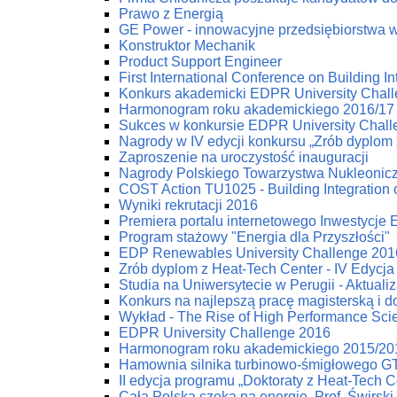
Prawo z Energią
GE Power - innowacyjne przedsiębiorstwa w 
Konstruktor Mechanik
Product Support Engineer
First International Conference on Building
Konkurs akademicki EDPR University Chal
Harmonogram roku akademickiego 2016/17
Sukces w konkursie EDPR University Chal
Nagrody w IV edycji konkursu „Zrób dyplom 
Zaproszenie na uroczystość inauguracji
Nagrody Polskiego Towarzystwa Nukleonic
COST Action TU1025 - Building Integration 
Wyniki rekrutacji 2016
Premiera portalu internetowego Inwestycje
Program stażowy "Energia dla Przyszłości"
EDP Renewables University Challenge 2016
Zrób dyplom z Heat-Tech Center - IV Edycja
Studia na Uniwersytecie w Perugii - Aktuali
Konkurs na najlepszą pracę magisterską i d
Wykład - The Rise of High Performance Scien
EDPR University Challenge 2016
Harmonogram roku akademickiego 2015/20
Hamownia silnika turbinowo-śmigłowego G
II edycja programu „Doktoraty z Heat-Tech C
Cała Polska czeka na energię. Prof. Świrski