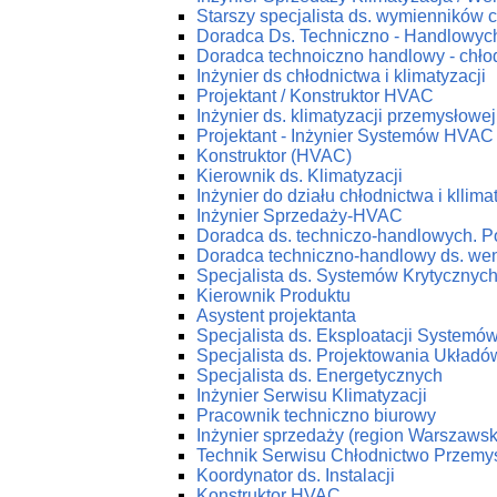
Starszy specjalista ds. wymienników c
Doradca Ds. Techniczno - Handlowych
Doradca technoiczno handlowy - chłod
Inżynier ds chłodnictwa i klimatyzacji
Projektant / Konstruktor HVAC
Inżynier ds. klimatyzacji przemysłowej
Projektant - Inżynier Systemów HVAC
Konstruktor (HVAC)
Kierownik ds. Klimatyzacji
Inżynier do działu chłodnictwa i kllima
Inżynier Sprzedaży-HVAC
Doradca ds. techniczo-handlowych. P
Doradca techniczno-handlowy ds. wenty
Specjalista ds. Systemów Krytycznyc
Kierownik Produktu
Asystent projektanta
Specjalista ds. Eksploatacji System
Specjalista ds. Projektowania Ukła
Specjalista ds. Energetycznych
Inżynier Serwisu Klimatyzacji
Pracownik techniczno biurowy
Inżynier sprzedaży (region Warszawsk
Technik Serwisu Chłodnictwo Przemy
Koordynator ds. Instalacji
Konstruktor HVAC