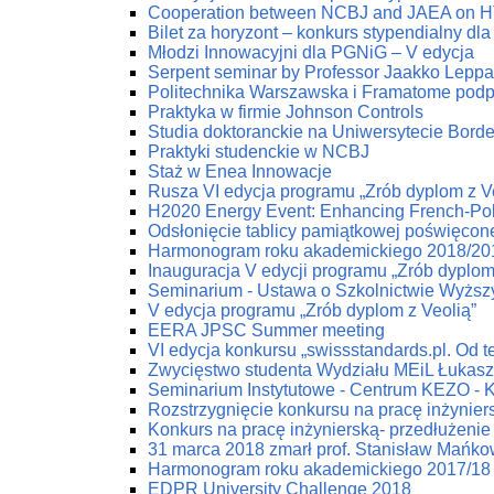
Cooperation between NCBJ and JAEA on HTG
Bilet za horyzont – konkurs stypendialny dla
Młodzi Innowacyjni dla PGNiG – V edycja
Serpent seminar by Professor Jaakko Lepp
Politechnika Warszawska i Framatome podp
Praktyka w firmie Johnson Controls
Studia doktoranckie na Uniwersytecie Bord
Praktyki studenckie w NCBJ
Staż w Enea Innowacje
Rusza VI edycja programu „Zrób dyplom z V
H2020 Energy Event: Enhancing French-Poli
Odsłonięcie tablicy pamiątkowej poświęco
Harmonogram roku akademickiego 2018/20
Inauguracja V edycji programu „Zrób dyplom
Seminarium - Ustawa o Szkolnictwie Wyżs
V edycja programu „Zrób dyplom z Veolią”
EERA JPSC Summer meeting
VI edycja konkursu „swissstandards.pl. Od teo
Zwycięstwo studenta Wydziału MEiL Łukas
Seminarium Instytutowe - Centrum KEZO - 
Rozstrzygnięcie konkursu na pracę inżynier
Konkurs na pracę inżynierską- przedłużenie 
31 marca 2018 zmarł prof. Stanisław Mańko
Harmonogram roku akademickiego 2017/18
EDPR University Challenge 2018