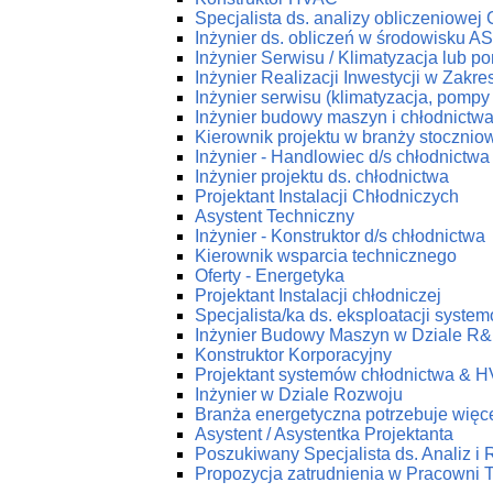
Specjalista ds. analizy obliczeniowej
Inżynier ds. obliczeń w środowisku 
Inżynier Serwisu / Klimatyzacja lub p
Inżynier Realizacji Inwestycji w Zakr
Inżynier serwisu (klimatyzacja, pompy 
Inżynier budowy maszyn i chłodnictw
Kierownik projektu w branży stoczniow
Inżynier - Handlowiec d/s chłodnictwa
Inżynier projektu ds. chłodnictwa
Projektant Instalacji Chłodniczych
Asystent Techniczny
Inżynier - Konstruktor d/s chłodnictwa
Kierownik wsparcia technicznego
Oferty - Energetyka
Projektant Instalacji chłodniczej
Specjalista/ka ds. eksploatacji syst
Inżynier Budowy Maszyn w Dziale R
Konstruktor Korporacyjny
Projektant systemów chłodnictwa & 
Inżynier w Dziale Rozwoju
Branża energetyczna potrzebuje więce
Asystent / Asystentka Projektanta
Poszukiwany Specjalista ds. Analiz i
Propozycja zatrudnienia w Pracow