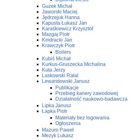
Guzek Michał
Jaworski Maciej
Jędrzejuk Hanna
Kapusta Łukasz Jan
Karaśkiewicz Krzysztof
Mazgaj Piotr
Kindracki Jan
Krawczyk Piotr
Boilers
Kubiś Michał
Kurkus-Gruszecka Michalina
Kuta Jerzy
Laskowski Rałal
Lewandowski Janusz
Publikacje
Przebieg kariery zawodowej
Działalność naukowo-badawcza
Lipka Janusz
Łapka Piotr
Materiały bez logowania
Ogłoszenia
Mazuro Paweł
Mezyk Lukasz