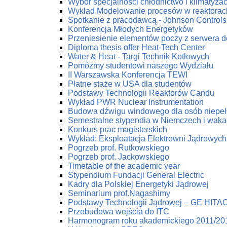
Wybór specjalności chłodnictwo i klimatyzac
Wykład Modelowanie procesów w reaktorac
Spotkanie z pracodawcą - Johnson Controls 
Konferencja Młodych Energetyków
Przeniesienie elementów poczy z serwera 
Diploma thesis offer Heat-Tech Center
Water & Heat - Targi Technik Kotłowych
Pomóżmy studentowi naszego Wydziału
II Warszawska Konferencja TEWI
Płatne staże w USA dla studentów
Podstawy Technologii Reaktorów Candu
Wykład PWR Nuclear Instrumentation
Budowa dźwigu windowego dla osób niepe
Semestralne stypendia w Niemczech i waka
Konkurs prac magisterskich
Wykład: Eksploatacja Elektrowni Jądrowych
Pogrzeb prof. Rutkowskiego
Pogrzeb prof. Jackowskiego
Timetable of the academic year
Stypendium Fundacji General Electric
Kadry dla Polskiej Energetyki Jądrowej
Seminarium prof.Nagashimy
Podstawy Technologii Jądrowej – GE HITA
Przebudowa wejścia do ITC
Harmonogram roku akademickiego 2011/20