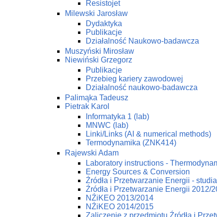
Resistojet
Milewski Jarosław
Dydaktyka
Publikacje
Działalność Naukowo-badawcza
Muszyński Mirosław
Niewiński Grzegorz
Publikacje
Przebieg kariery zawodowej
Działalność naukowo-badawcza
Palimąka Tadeusz
Pietrak Karol
Informatyka 1 (lab)
MNWC (lab)
Linki/Links (AI & numerical methods)
Termodynamika (ZNK414)
Rajewski Adam
Laboratory instructions - Thermodynam
Energy Sources & Conversion
Źródła i Przetwarzanie Energii - studi
Źródła i Przetwarzanie Energii 2012/
NŹiKEO 2013/2014
NŹiKEO 2014/2015
Zaliczenie z przedmiotu Źródła i Prze