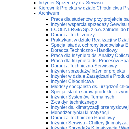
Inżynier Sprzedaży ds. Serwisu
Kierownik Projektu w dziale Chłodnictwa 
Archiwum
Praca dla studentów przy projekcie 
Inżynier wsparcia sprzedaży Serwis
ECOENERGIA Sp. z o.o. zatrudni do 
Doradca Techczniczy
Praktykant w dziale Realizacji w Dz
Specjalista ds. ochrony środowiska/ En
Doradca Techniczno - Handlowy
Praca dla Inżyniera ds. Analizy Obli
Praca dla Inżyniera ds. Procesów Spa
Doradca Techniczno-Serwisowy
Inżynier sprzedaży/ Inżynier projektu
Inżynier w dziale Zarządzania Produk
Inżynier Chłodnictwa
Młodszy specjalista ds. urządzeń chł
Specjalista do spraw produktu - czynn
Inżynier Systemów Termalnych
Z-ca dyr. technicznego
Inżynier ds. klimatyzacji przemysłowej
Menedżer rynku klimatyzacji
Doradca Techniczno Handlowy
Inżynier Serwisu - Chillery (klimatyza
Inżynier Sprzedaży Klimatyzacja / Wen