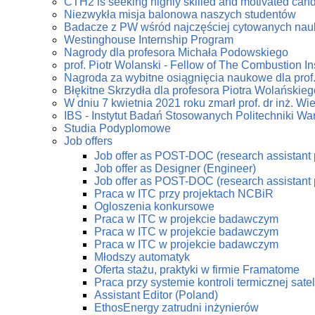
CTH2 is seeking highly skilled and motivated can
Niezwykła misja balonowa naszych studentów
Badacze z PW wśród najczęściej cytowanych na
Westinghouse Internship Program
Nagrody dla profesora Michała Podowskiego
prof. Piotr Wolanski - Fellow of The Combustion Ins
Nagroda za wybitne osiągnięcia naukowe dla prof
Błękitne Skrzydła dla profesora Piotra Wolańskieg
W dniu 7 kwietnia 2021 roku zmarł prof. dr inż. W
IBS - Instytut Badań Stosowanych Politechniki Wa
Studia Podyplomowe
Job offers
Job offer as POST-DOC (research assistant 
Job offer as Designer (Engineer)
Job offer as POST-DOC (research assistant 
Praca w ITC przy projektach NCBiR
Ogloszenia konkursowe
Praca w ITC w projekcie badawczym
Praca w ITC w projekcie badawczym
Praca w ITC w projekcie badawczym
Młodszy automatyk
Oferta stażu, praktyki w firmie Framatome
Praca przy systemie kontroli termicznej sate
Assistant Editor (Poland)
EthosEnergy zatrudni inżynierów