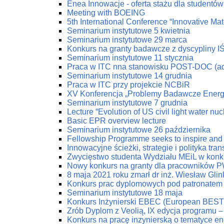
Enea Innowacje - oferta stażu dla studentów 
Meeting with BOEING
5th International Conference “Innovative Mat
Seminarium instytutowe 5 kwietnia
Seminarium instytutowe 29 marca
Konkurs na granty badawcze z dyscypliny I
Seminarium instytutowe 11 stycznia
Praca w ITC nna stanowisku POST-DOC (ad
Seminarium instytutowe 14 grudnia
Praca w ITC przy projekcie NCBiR
XV Konferencja „Problemy Badawcze Energe
Seminarium instytutowe 7 grudnia
Lecture “Evolution of US civil light water nu
Basic EPR overview lecture
Seminarium instytutowe 26 października
Fellowship Programme seeks to inspire and 
Innowacyjne ścieżki, strategie i polityka tr
Zwycięstwo studenta Wydziału MEiL w konk
Nowy konkurs na granty dla pracowników PW
8 maja 2021 roku zmarł dr inż. Wiesław Glin
Konkurs prac dyplomowych pod patronatem
Seminarium instytutowe 18 maja
Konkurs Inżynierski EBEC (European BEST 
Zrób Dyplom z Veolią, IX edycja programu 
Konkurs na pracę inzynierską o tematyce en