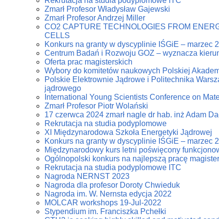
Rekrutacja na studia podyplomowe ITC
Zmarł Profesor Władysław Gajewski
Zmarł Profesor Andrzej Miller
CO2 CAPTURE TECHNOLOGIES FROM ENERG
CELLS
Konkurs na granty w dyscyplinie IŚGiE – marzec 
Centrum Badań i Rozwoju GOZ – wyznacza kierun
Oferta prac magisterskich
Wybory do komitetów naukowych Polskiej Akadem
Polskie Elektrownie Jądrowe i Politechnika Warsz
jądrowego
International Young Scientists Conference on Mat
Zmarł Profesor Piotr Wolański
17 czerwca 2024 zmarł nagle dr hab. inż Adam D
Rekrutacja na studia podyplomowe
XI Międzynarodowa Szkoła Energetyki Jądrowej
Konkurs na granty w dyscyplinie IŚGiE – marzec 
Międzynarodowy kurs letni poświęcony funkcjonowa
Ogólnopolski konkurs na najlepszą pracę magiste
Rekrutacja na studia podyplomowe ITC
Nagroda NERNST 2023
Nagroda dla profesor Doroty Chwieduk
Nagroda im. W. Nernsta edycja 2022
MOLCAR workshops 19-Jul-2022
Stypendium im. Franciszka Pchełki