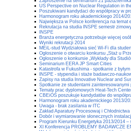
Zaproszenie na seminarium 21 październik
US Perspective on Nuclear Regulation in th
Poszukiwani kandydaci do współpracy w pr
Harmonogram roku akademickiego 2014/20
Największa w Polsce konferencja na temat e
Rekrutacja na studia INSPE semestr zimow
INSPE
Branża energetyczna potrzebuje więcej osób
Wyniki rekrutacji 2014
MEiL-stud Wydziałowa sieć Wi-Fi dla stude
Ogłoszenie o otwarciu konkursu „Staż u Pr
Ogłoszenie o konkursie „Wykłady dla Studi
Seminarium EERA JP Smart Cities
Katastrofa w Fukushima - spotkanie z byłym
INSPE - stypendia i staże badawczo-nauko
Zapisy na studia Innovative Nuclear and Su
Spotkanie ze studentami zainteresowanymi
Tematy prac dyplomowych Heat-Tech Cente
CBEiOŚ poszukuje kandydatów do współpr
Harmonogram roku akademickiego 2013/20
Uwaga - brak zasilania w ITC
Zakład Aparatury Procesowaj i Chłodnictwa 
Dobór i wymiarowanie słonecznych instala
Program Kierunku Energetyka 2013/2014 – s
XI Konferencja PROBLEMY BADAWCZE 