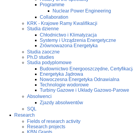
Programme
Nuclear Power Engineering
Collaboration
KRK - Krajowe Ramy Kwalifikacji
Studia dzienne
Chłodnictwo i Klimatyzacja
Systemy i Urządzenia Energetyczne
Zrównowazona Energetyka
Studia zaoczne
Ph.D studies
Studia podyplomowe
Budownictwo Energooszczędne, Certyfikacj
Energetyka Jądrowa
Nowoczesna Energetyka Odnawialna
Technologie wodorowe
Turbiny Gazowe i Układy Gazowo-Parowe
Absolwenci
Zjazdy absolwentów
SQL
Research
Fields of research activity
Research projects
KBN Grants