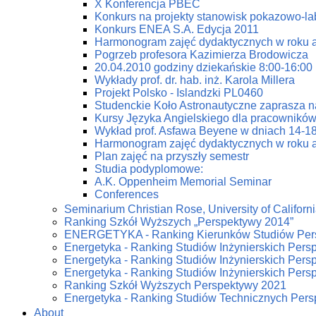
X Konferencja PBEC
Konkurs na projekty stanowisk pokazowo-la
Konkurs ENEA S.A. Edycja 2011
Harmonogram zajęć dydaktycznych w roku 
Pogrzeb profesora Kazimierza Brodowicza
20.04.2010 godziny dziekańskie 8:00-16:00
Wykłady prof. dr. hab. inż. Karola Millera
Projekt Polsko - Islandzki PL0460
Studenckie Koło Astronautyczne zaprasza n
Kursy Języka Angielskiego dla pracowników
Wykład prof. Asfawa Beyene w dniach 14-18
Harmonogram zajęć dydaktycznych w roku 
Plan zajęć na przyszły semestr
Studia podyplomowe:
A.K. Oppenheim Memorial Seminar
Conferences
Seminarium Christian Rose, University of Californi
Ranking Szkół Wyższych „Perspektywy 2014”
ENERGETYKA - Ranking Kierunków Studiów Per
Energetyka - Ranking Studiów Inżynierskich Pers
Energetyka - Ranking Studiów Inżynierskich Pers
Energetyka - Ranking Studiów Inżynierskich Pers
Ranking Szkół Wyższych Perspektywy 2021
Energetyka - Ranking Studiów Technicznych Per
About