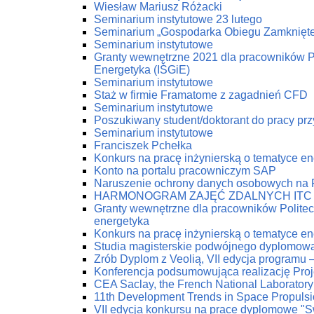
Wiesław Mariusz Różacki
Seminarium instytutowe 23 lutego
Seminarium „Gospodarka Obiegu Zamknięt
Seminarium instytutowe
Granty wewnętrzne 2021 dla pracowników Pol
Energetyka (IŚGiE)
Seminarium instytutowe
Staż w firmie Framatome z zagadnień CFD
Seminarium instytutowe
Poszukiwany student/doktorant do pracy prz
Seminarium instytutowe
Franciszek Pchełka
Konkurs na pracę inżynierską o tematyce 
Konto na portalu pracowniczym SAP
Naruszenie ochrony danych osobowych na
HARMONOGRAM ZAJĘĆ ZDALNYCH ITC
Granty wewnętrzne dla pracowników Politech
energetyka
Konkurs na pracę inżynierską o tematyce 
Studia magisterskie podwójnego dyplomow
Zrób Dyplom z Veolią, VII edycja programu 
Konferencja podsumowująca realizację Pro
CEA Saclay, the French National Laboratory
11th Development Trends in Space Propuls
VII edycja konkursu na prace dyplomowe "Swi