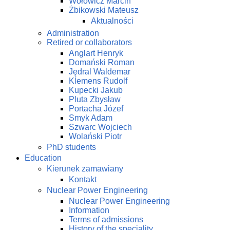
Wołowicz Marcin
Żbikowski Mateusz
Aktualności
Administration
Retired or collaborators
Anglart Henryk
Domański Roman
Jędral Waldemar
Klemens Rudolf
Kupecki Jakub
Pluta Zbysław
Portacha Józef
Smyk Adam
Szwarc Wojciech
Wolański Piotr
PhD students
Education
Kierunek zamawiany
Kontakt
Nuclear Power Engineering
Nuclear Power Engineering
Information
Terms of admissions
History of the speciality