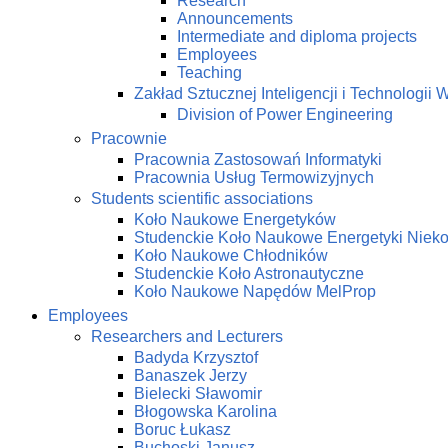
Research
Announcements
Intermediate and diploma projects
Employees
Teaching
Zakład Sztucznej Inteligencji i Technologi
Division of Power Engineering
Pracownie
Pracownia Zastosowań Informatyki
Pracownia Usług Termowizyjnych
Students scientific associations
Koło Naukowe Energetyków
Studenckie Koło Naukowe Energetyki Niek
Koło Naukowe Chłodników
Studenckie Koło Astronautyczne
Koło Naukowe Napędów MelProp
Employees
Researchers and Lecturers
Badyda Krzysztof
Banaszek Jerzy
Bielecki Sławomir
Błogowska Karolina
Boruc Łukasz
Buchoski Janusz