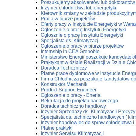
Poszukujemy absolwentów lub doktorantów z
Inżynier chłodnictwa lub energetyki
Kierownik zmiany w zakładzie produkcyjny
Praca w biurze projektów
Oferty pracy w Instytucie Energetyki w Wars
Ogłoszenie o pracę Instytutu Energetyki
Oglosznie o pracę Instytutu Energetyki
Specjalista ds. Klimatyzacji
Ogłoszenie o pracy w biurze projektów
Internship in CEA Grenoble
Ministerstwo Energii poszukuje kandydatek
Praktykant w dziale Realizacji w Dziale C
Doradca Techczniczy
Platne prace dyplomowe w Instytucie Energe
Firma Chłodnicza poszukuje kandydatów do
Konstruktor Mechanik
Product Support Engineer
Ogłoszenie o pracy - Eneria
Rekrutacja do projektu badawczego
Doradca techniczno handlowy
Inżynier Sprzedaży ds. Klimatyzacji Precyzy
Specjalista ds. techniczno handlowych ( klim
Inżynier handlowiec do spraw chłodnictwa i 
Płatne praktyki
Inżynier Serwisu Klimatyzacji