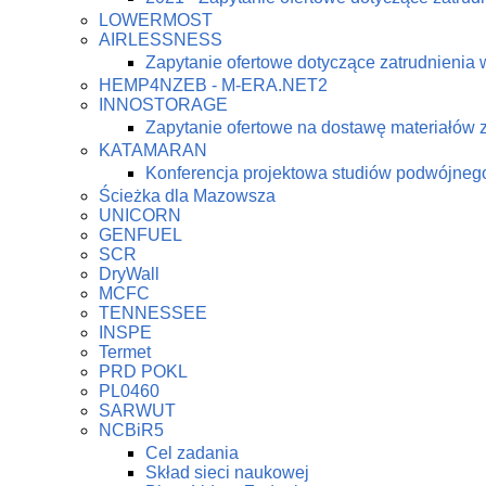
LOWERMOST
AIRLESSNESS
Zapytanie ofertowe dotyczące zatrudnienia 
HEMP4NZEB - M-ERA.NET2
INNOSTORAGE
Zapytanie ofertowe na dostawę materiałów
KATAMARAN
Konferencja projektowa studiów podwójne
Ścieżka dla Mazowsza
UNICORN
GENFUEL
SCR
DryWall
MCFC
TENNESSEE
INSPE
Termet
PRD POKL
PL0460
SARWUT
NCBiR5
Cel zadania
Skład sieci naukowej