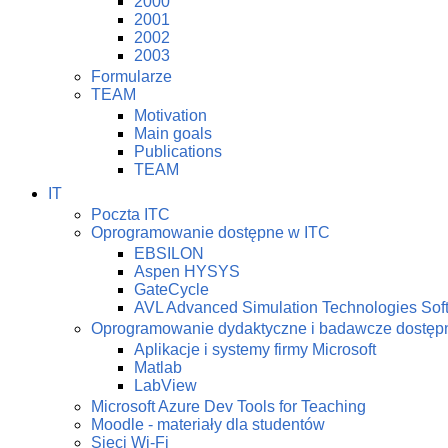
2000
2001
2002
2003
Formularze
TEAM
Motivation
Main goals
Publications
TEAM
IT
Poczta ITC
Oprogramowanie dostępne w ITC
EBSILON
Aspen HYSYS
GateCycle
AVL Advanced Simulation Technologies Sof
Oprogramowanie dydaktyczne i badawcze dostę
Aplikacje i systemy firmy Microsoft
Matlab
LabView
Microsoft Azure Dev Tools for Teaching
Moodle - materiały dla studentów
Sieci Wi-Fi