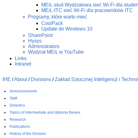
MEiL-stud Wydziałowa sieć Wi-Fi dla stude
MEiL-ITC sieć Wi-Fi dla pracowników ITC
Programy, które warto mieć
CoolPack
Update do Windows 10
SharePoint
Hysys
Administrators
Wydział MEiL w YouTube
Links
Intranet
IHE
/
About
/
Divisions
/
Zakład Sztucznej Inteligencji i Tech
Announcements
Staff
Didactics
Topics of intermediate and diploma theses
Research
Publications
History of the Division