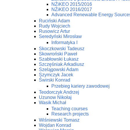
NŹiKEO 2015/2016
NŹiKEO 2016/2017
Advanced Renewable Energy Source
Ruciński Adam
Rudy Wojciech
Rusowicz Artur
Seredyński Mirosław
Informatyka I
Skoczkowski Tadeusz
Skowroński Paweł
Szabłowski Łukasz
Szczęśniak Arkadiusz
Szelągowski Adam
Szymczyk Jacek
Świrski Konrad
Przebieg kariery zawodowej
Teodorczyk Andrzej
Uzunow Nikołaj
Wasik Michał
Teaching courses
Research projects
Wiśniewski Tomasz
Wojdan Konrad