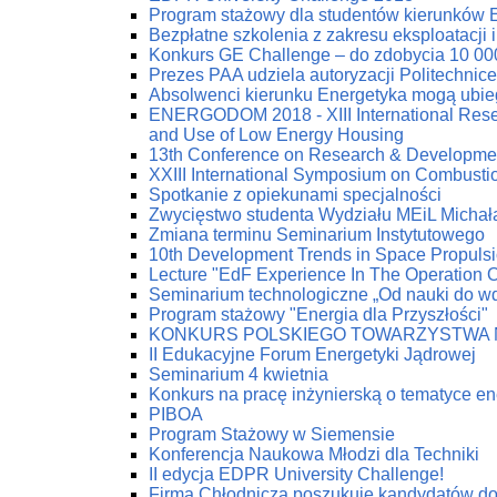
Program stażowy dla studentów kierunków 
Bezpłatne szkolenia z zakresu eksploatacji 
Konkurs GE Challenge – do zdobycia 10 00
Prezes PAA udziela autoryzacji Politechnic
Absolwenci kierunku Energetyka mogą ubie
ENERGODOM 2018 - XIII International Resea
and Use of Low Energy Housing
13th Conference on Research & Developmen
XXIII International Symposium on Combust
Spotkanie z opiekunami specjalności
Zwycięstwo studenta Wydziału MEiL Michał
Zmiana terminu Seminarium Instytutowego
10th Development Trends in Space Propuls
Lecture "EdF Experience In The Operation Of
Seminarium technologiczne „Od nauki do w
Program stażowy "Energia dla Przyszłości"
KONKURS POLSKIEGO TOWARZYSTWA 
II Edukacyjne Forum Energetyki Jądrowej
Seminarium 4 kwietnia
Konkurs na pracę inżynierską o tematyce en
PIBOA
Program Stażowy w Siemensie
Konferencja Naukowa Młodzi dla Techniki
II edycja EDPR University Challenge!
Firma Chłodnicza poszukuje kandydatów do