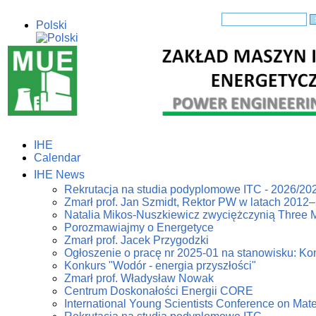
Polski
English
IHE
Calendar
IHE News
Rekrutacja na studia podyplomowe ITC - 2026/20
Zmarł prof. Jan Szmidt, Rektor PW w latach 2012
Natalia Mikos-Nuszkiewicz zwyciężczynią Three 
Porozmawiajmy o Energetyce
Zmarł prof. Jacek Przygodzki
Ogłoszenie o pracę nr 2025-01 na stanowisku: Kon
Konkurs "Wodór - energia przyszłości"
Zmarł prof. Władysław Nowak
Centrum Doskonałości Energii CORE
International Young Scientists Conference on Mat