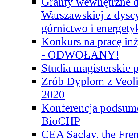
Granty wewnętrzne d
Warszawskiej z dyscy
górnictwo i energety
Konkurs na pracę inż
- ODWOŁANY!
Studia magisterski
Zrób Dyplom z Veoli
2020
Konferencja podsumo
BioCHP
CEA Saclay, the Fre