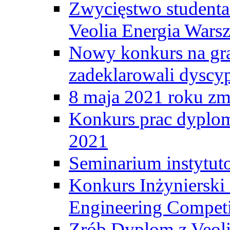
Zwycięstwo student
Veolia Energia Wars
Nowy konkurs na gr
zadeklarowali dyscy
8 maja 2021 roku zma
Konkurs prac dyplo
2021
Seminarium instytut
Konkurs Inżyniersk
Engineering Competi
Zrób Dyplom z Veoli