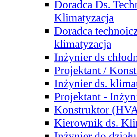
Doradca Ds. Tech
Klimatyzacja
Doradca technoic
klimatyzacja
Inżynier ds chłodn
Projektant / Kon
Inżynier ds. klim
Projektant - Inż
Konstruktor (HV
Kierownik ds. Kli
Inżynier do działu