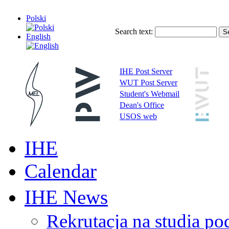
Polski
Search text:
English
IHE Post Server
WUT Post Server
Student's Webmail
Dean's Office
USOS web
IHE
Calendar
IHE News
Rekrutacja na studia 