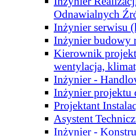
Inżynier Realizacj
Odnawialnych Źró
Inżynier serwisu 
Inżynier budowy 
Kierownik projek
wentylacja, klima
Inżynier - Handlo
Inżynier projektu
Projektant Instala
Asystent Technic
Inżynier - Konstr