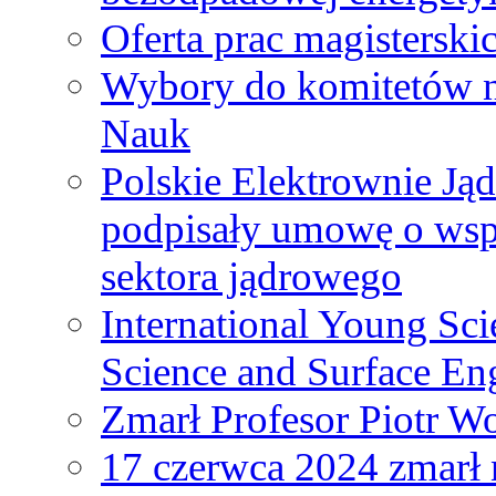
Oferta prac magisterski
Wybory do komitetów n
Nauk
Polskie Elektrownie Ją
podpisały umowę o wspó
sektora jądrowego
International Young Sci
Science and Surface En
Zmarł Profesor Piotr W
17 czerwca 2024 zmarł 