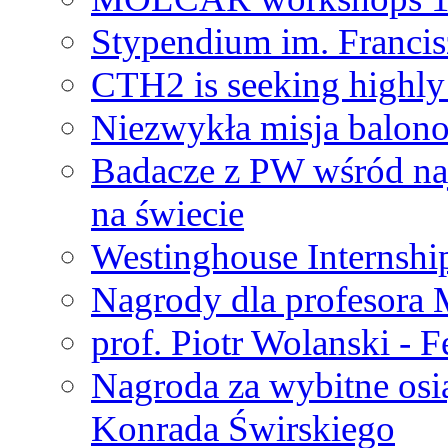
Stypendium im. Francis
CTH2 is seeking highly 
Niezwykła misja balon
Badacze z PW wśród na
na świecie
Westinghouse Internshi
Nagrody dla profesora
prof. Piotr Wolanski - 
Nagroda za wybitne osi
Konrada Świrskiego