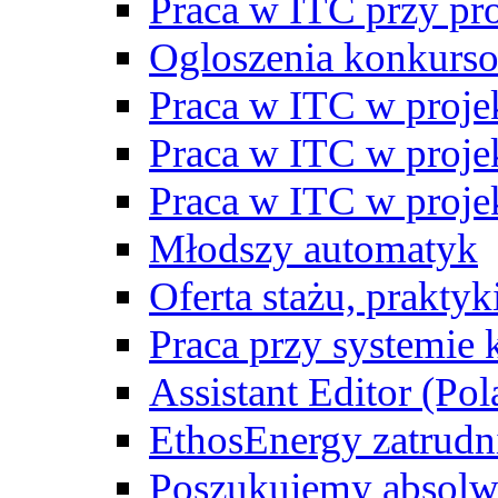
Praca w ITC przy p
Ogloszenia konkurs
Praca w ITC w proj
Praca w ITC w proj
Praca w ITC w proj
Młodszy automatyk
Oferta stażu, prakty
Praca przy systemie k
Assistant Editor (Pol
EthosEnergy zatrudn
Poszukujemy absolw