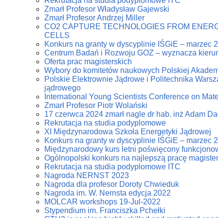
Rekrutacja na studia podyplomowe ITC
Zmarł Profesor Władysław Gajewski
Zmarł Profesor Andrzej Miller
CO2 CAPTURE TECHNOLOGIES FROM ENERG
CELLS
Konkurs na granty w dyscyplinie IŚGiE – marzec 
Centrum Badań i Rozwoju GOZ – wyznacza kierun
Oferta prac magisterskich
Wybory do komitetów naukowych Polskiej Akadem
Polskie Elektrownie Jądrowe i Politechnika Warsz
jądrowego
International Young Scientists Conference on Mat
Zmarł Profesor Piotr Wolański
17 czerwca 2024 zmarł nagle dr hab. inż Adam D
Rekrutacja na studia podyplomowe
XI Międzynarodowa Szkoła Energetyki Jądrowej
Konkurs na granty w dyscyplinie IŚGiE – marzec 
Międzynarodowy kurs letni poświęcony funkcjonowa
Ogólnopolski konkurs na najlepszą pracę magiste
Rekrutacja na studia podyplomowe ITC
Nagroda NERNST 2023
Nagroda dla profesor Doroty Chwieduk
Nagroda im. W. Nernsta edycja 2022
MOLCAR workshops 19-Jul-2022
Stypendium im. Franciszka Pchełki