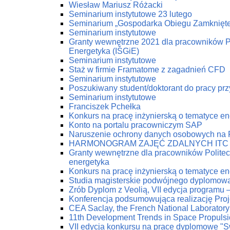
Wiesław Mariusz Różacki
Seminarium instytutowe 23 lutego
Seminarium „Gospodarka Obiegu Zamknięt
Seminarium instytutowe
Granty wewnętrzne 2021 dla pracowników Pol
Energetyka (IŚGiE)
Seminarium instytutowe
Staż w firmie Framatome z zagadnień CFD
Seminarium instytutowe
Poszukiwany student/doktorant do pracy prz
Seminarium instytutowe
Franciszek Pchełka
Konkurs na pracę inżynierską o tematyce 
Konto na portalu pracowniczym SAP
Naruszenie ochrony danych osobowych na
HARMONOGRAM ZAJĘĆ ZDALNYCH ITC
Granty wewnętrzne dla pracowników Politech
energetyka
Konkurs na pracę inżynierską o tematyce 
Studia magisterskie podwójnego dyplomow
Zrób Dyplom z Veolią, VII edycja programu 
Konferencja podsumowująca realizację Pro
CEA Saclay, the French National Laboratory
11th Development Trends in Space Propuls
VII edycja konkursu na prace dyplomowe "Swi