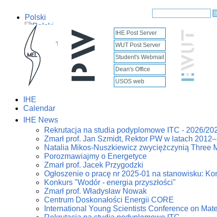
Polski
IHE Post Server
English
WUT Post Server
Student's Webmail
Dean's Office
USOS web
IHE
Calendar
IHE News
Rekrutacja na studia podyplomowe ITC - 2026/20
Zmarł prof. Jan Szmidt, Rektor PW w latach 2012
Natalia Mikos-Nuszkiewicz zwyciężczynią Three 
Porozmawiajmy o Energetyce
Zmarł prof. Jacek Przygodzki
Ogłoszenie o pracę nr 2025-01 na stanowisku: Kon
Konkurs "Wodór - energia przyszłości"
Zmarł prof. Władysław Nowak
Centrum Doskonałości Energii CORE
International Young Scientists Conference on Mat