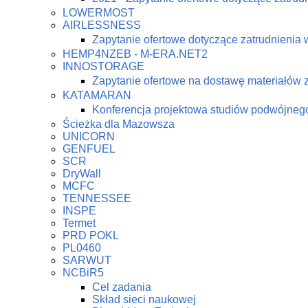
LOWERMOST
AIRLESSNESS
Zapytanie ofertowe dotyczące zatrudnienia 
HEMP4NZEB - M-ERA.NET2
INNOSTORAGE
Zapytanie ofertowe na dostawę materiałów
KATAMARAN
Konferencja projektowa studiów podwójne
Ścieżka dla Mazowsza
UNICORN
GENFUEL
SCR
DryWall
MCFC
TENNESSEE
INSPE
Termet
PRD POKL
PL0460
SARWUT
NCBiR5
Cel zadania
Skład sieci naukowej