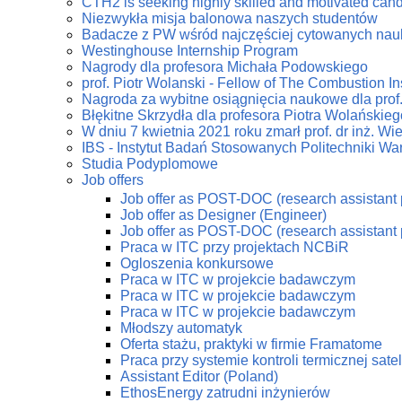
CTH2 is seeking highly skilled and motivated can
Niezwykła misja balonowa naszych studentów
Badacze z PW wśród najczęściej cytowanych na
Westinghouse Internship Program
Nagrody dla profesora Michała Podowskiego
prof. Piotr Wolanski - Fellow of The Combustion Ins
Nagroda za wybitne osiągnięcia naukowe dla prof
Błękitne Skrzydła dla profesora Piotra Wolańskieg
W dniu 7 kwietnia 2021 roku zmarł prof. dr inż. W
IBS - Instytut Badań Stosowanych Politechniki Wa
Studia Podyplomowe
Job offers
Job offer as POST-DOC (research assistant 
Job offer as Designer (Engineer)
Job offer as POST-DOC (research assistant 
Praca w ITC przy projektach NCBiR
Ogloszenia konkursowe
Praca w ITC w projekcie badawczym
Praca w ITC w projekcie badawczym
Praca w ITC w projekcie badawczym
Młodszy automatyk
Oferta stażu, praktyki w firmie Framatome
Praca przy systemie kontroli termicznej sate
Assistant Editor (Poland)
EthosEnergy zatrudni inżynierów