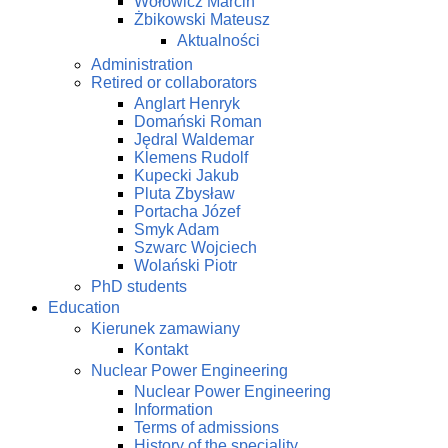
Wołowicz Marcin
Żbikowski Mateusz
Aktualności
Administration
Retired or collaborators
Anglart Henryk
Domański Roman
Jędral Waldemar
Klemens Rudolf
Kupecki Jakub
Pluta Zbysław
Portacha Józef
Smyk Adam
Szwarc Wojciech
Wolański Piotr
PhD students
Education
Kierunek zamawiany
Kontakt
Nuclear Power Engineering
Nuclear Power Engineering
Information
Terms of admissions
History of the speciality