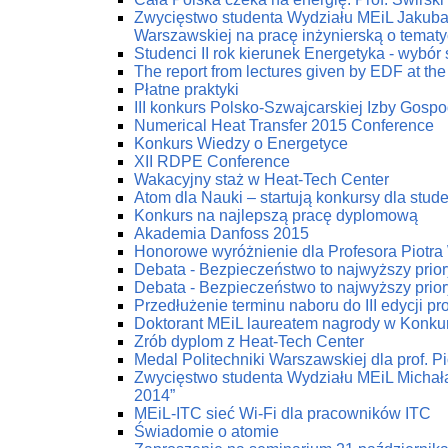
Zwycięstwo studenta Wydziału MEiL Jakuba 
Warszawskiej na pracę inżynierską o tematy
Studenci II rok kierunek Energetyka - wybór
The report from lectures given by EDF at the
Płatne praktyki
III konkurs Polsko-Szwajcarskiej Izby Gospod
Numerical Heat Transfer 2015 Conference
Konkurs Wiedzy o Energetyce
XII RDPE Conference
Wakacyjny staż w Heat-Tech Center
Atom dla Nauki – startują konkursy dla stu
Konkurs na najlepszą pracę dyplomową
Akademia Danfoss 2015
Honorowe wyróżnienie dla Profesora Piotr
Debata - Bezpieczeństwo to najwyższy prior
Debata - Bezpieczeństwo to najwyższy prior
Przedłużenie terminu naboru do III edycji p
Doktorant MEiL laureatem nagrody w Konku
Zrób dyplom z Heat-Tech Center
Medal Politechniki Warszawskiej dla prof. P
Zwycięstwo studenta Wydziału MEiL Michał
2014”
MEiL-ITC sieć Wi-Fi dla pracowników ITC
Świadomie o atomie