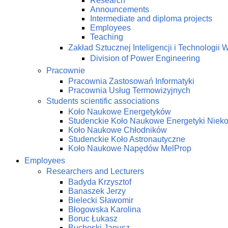
Research
Announcements
Intermediate and diploma projects
Employees
Teaching
Zakład Sztucznej Inteligencji i Technologi
Division of Power Engineering
Pracownie
Pracownia Zastosowań Informatyki
Pracownia Usług Termowizyjnych
Students scientific associations
Koło Naukowe Energetyków
Studenckie Koło Naukowe Energetyki Niek
Koło Naukowe Chłodników
Studenckie Koło Astronautyczne
Koło Naukowe Napędów MelProp
Employees
Researchers and Lecturers
Badyda Krzysztof
Banaszek Jerzy
Bielecki Sławomir
Błogowska Karolina
Boruc Łukasz
Buchoski Janusz