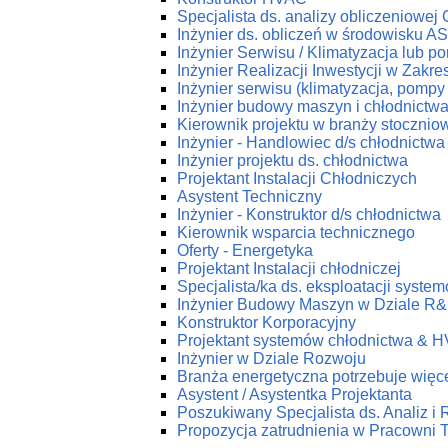
Specjalista ds. analizy obliczeniowej
Inżynier ds. obliczeń w środowisku 
Inżynier Serwisu / Klimatyzacja lub p
Inżynier Realizacji Inwestycji w Zakr
Inżynier serwisu (klimatyzacja, pompy 
Inżynier budowy maszyn i chłodnictw
Kierownik projektu w branży stoczniow
Inżynier - Handlowiec d/s chłodnictwa
Inżynier projektu ds. chłodnictwa
Projektant Instalacji Chłodniczych
Asystent Techniczny
Inżynier - Konstruktor d/s chłodnictwa
Kierownik wsparcia technicznego
Oferty - Energetyka
Projektant Instalacji chłodniczej
Specjalista/ka ds. eksploatacji syst
Inżynier Budowy Maszyn w Dziale R
Konstruktor Korporacyjny
Projektant systemów chłodnictwa & 
Inżynier w Dziale Rozwoju
Branża energetyczna potrzebuje więce
Asystent / Asystentka Projektanta
Poszukiwany Specjalista ds. Analiz i
Propozycja zatrudnienia w Pracow