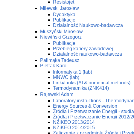
Resistojet
Milewski Jarosław
Dydaktyka
Publikacje
Działalność Naukowo-badawcza
Muszyński Mirosław
Niewiński Grzegorz
Publikacje
Przebieg kariery zawodowej
Działalność naukowo-badawcza
Palimąka Tadeusz
Pietrak Karol
Informatyka 1 (lab)
MNWC (lab)
Linki/Links (AI & numerical methods)
Termodynamika (ZNK414)
Rajewski Adam
Laboratory instructions - Thermodynam
Energy Sources & Conversion
Źródła i Przetwarzanie Energii - studi
Źródła i Przetwarzanie Energii 2012/
NŹiKEO 2013/2014
NŹiKEO 2014/2015
Zaliczenie z przedmiotu Źródła i Prze