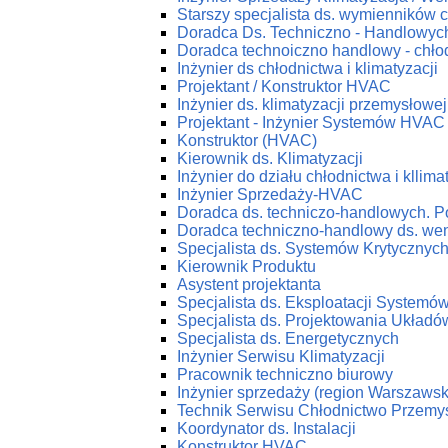
Starszy specjalista ds. wymienników c
Doradca Ds. Techniczno - Handlowych
Doradca technoiczno handlowy - chłod
Inżynier ds chłodnictwa i klimatyzacji
Projektant / Konstruktor HVAC
Inżynier ds. klimatyzacji przemysłowej
Projektant - Inżynier Systemów HVAC
Konstruktor (HVAC)
Kierownik ds. Klimatyzacji
Inżynier do działu chłodnictwa i kllima
Inżynier Sprzedaży-HVAC
Doradca ds. techniczo-handlowych. P
Doradca techniczno-handlowy ds. wenty
Specjalista ds. Systemów Krytycznyc
Kierownik Produktu
Asystent projektanta
Specjalista ds. Eksploatacji System
Specjalista ds. Projektowania Ukła
Specjalista ds. Energetycznych
Inżynier Serwisu Klimatyzacji
Pracownik techniczno biurowy
Inżynier sprzedaży (region Warszawsk
Technik Serwisu Chłodnictwo Przemy
Koordynator ds. Instalacji
Konstruktor HVAC