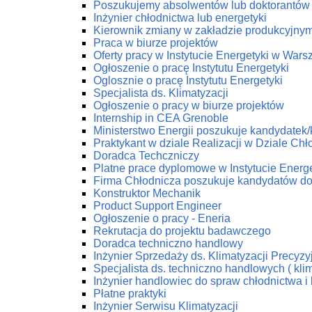
Poszukujemy absolwentów lub doktorantów z
Inżynier chłodnictwa lub energetyki
Kierownik zmiany w zakładzie produkcyjny
Praca w biurze projektów
Oferty pracy w Instytucie Energetyki w Wars
Ogłoszenie o pracę Instytutu Energetyki
Oglosznie o pracę Instytutu Energetyki
Specjalista ds. Klimatyzacji
Ogłoszenie o pracy w biurze projektów
Internship in CEA Grenoble
Ministerstwo Energii poszukuje kandydatek
Praktykant w dziale Realizacji w Dziale C
Doradca Techczniczy
Platne prace dyplomowe w Instytucie Energe
Firma Chłodnicza poszukuje kandydatów do
Konstruktor Mechanik
Product Support Engineer
Ogłoszenie o pracy - Eneria
Rekrutacja do projektu badawczego
Doradca techniczno handlowy
Inżynier Sprzedaży ds. Klimatyzacji Precyzy
Specjalista ds. techniczno handlowych ( klim
Inżynier handlowiec do spraw chłodnictwa i 
Płatne praktyki
Inżynier Serwisu Klimatyzacji