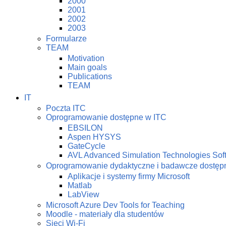
2000
2001
2002
2003
Formularze
TEAM
Motivation
Main goals
Publications
TEAM
IT
Poczta ITC
Oprogramowanie dostępne w ITC
EBSILON
Aspen HYSYS
GateCycle
AVL Advanced Simulation Technologies Sof
Oprogramowanie dydaktyczne i badawcze dostę
Aplikacje i systemy firmy Microsoft
Matlab
LabView
Microsoft Azure Dev Tools for Teaching
Moodle - materiały dla studentów
Sieci Wi-Fi