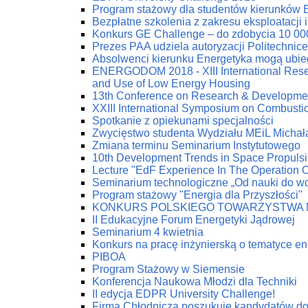
Program stażowy dla studentów kierunków 
Bezpłatne szkolenia z zakresu eksploatacji 
Konkurs GE Challenge – do zdobycia 10 00
Prezes PAA udziela autoryzacji Politechnic
Absolwenci kierunku Energetyka mogą ubie
ENERGODOM 2018 - XIII International Resea
and Use of Low Energy Housing
13th Conference on Research & Developmen
XXIII International Symposium on Combust
Spotkanie z opiekunami specjalności
Zwycięstwo studenta Wydziału MEiL Michał
Zmiana terminu Seminarium Instytutowego
10th Development Trends in Space Propuls
Lecture "EdF Experience In The Operation Of
Seminarium technologiczne „Od nauki do w
Program stażowy "Energia dla Przyszłości"
KONKURS POLSKIEGO TOWARZYSTWA 
II Edukacyjne Forum Energetyki Jądrowej
Seminarium 4 kwietnia
Konkurs na pracę inżynierską o tematyce en
PIBOA
Program Stażowy w Siemensie
Konferencja Naukowa Młodzi dla Techniki
II edycja EDPR University Challenge!
Firma Chłodnicza poszukuje kandydatów do