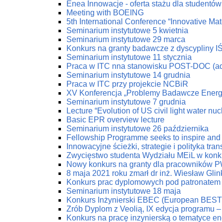
Enea Innowacje - oferta stażu dla studentów 
Meeting with BOEING
5th International Conference “Innovative Mat
Seminarium instytutowe 5 kwietnia
Seminarium instytutowe 29 marca
Konkurs na granty badawcze z dyscypliny I
Seminarium instytutowe 11 stycznia
Praca w ITC nna stanowisku POST-DOC (ad
Seminarium instytutowe 14 grudnia
Praca w ITC przy projekcie NCBiR
XV Konferencja „Problemy Badawcze Energe
Seminarium instytutowe 7 grudnia
Lecture “Evolution of US civil light water nu
Basic EPR overview lecture
Seminarium instytutowe 26 października
Fellowship Programme seeks to inspire and 
Innowacyjne ścieżki, strategie i polityka tr
Zwycięstwo studenta Wydziału MEiL w konk
Nowy konkurs na granty dla pracowników PW
8 maja 2021 roku zmarł dr inż. Wiesław Glin
Konkurs prac dyplomowych pod patronatem
Seminarium instytutowe 18 maja
Konkurs Inżynierski EBEC (European BEST 
Zrób Dyplom z Veolią, IX edycja programu 
Konkurs na pracę inzynierską o tematyce en