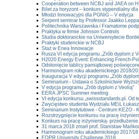
Cooperation between NCBJ and JAEA on HTG
Bilet za horyzont – konkurs stypendialny dla
Młodzi Innowacyjni dla PGNiG – V edycja
Serpent seminar by Professor Jaakko Lepp
Politechnika Warszawska i Framatome podp
Praktyka w firmie Johnson Controls
Studia doktoranckie na Uniwersytecie Bord
Praktyki studenckie w NCBJ
Staż w Enea Innowacje
Rusza VI edycja programu „Zrób dyplom z V
H2020 Energy Event: Enhancing French-Poli
Odsłonięcie tablicy pamiątkowej poświęco
Harmonogram roku akademickiego 2018/20
Inauguracja V edycji programu „Zrób dyplom
Seminarium - Ustawa o Szkolnictwie Wyżs
V edycja programu „Zrób dyplom z Veolią”
EERA JPSC Summer meeting
VI edycja konkursu „swissstandards.pl. Od teo
Zwycięstwo studenta Wydziału MEiL Łukas
Seminarium Instytutowe - Centrum KEZO - 
Rozstrzygnięcie konkursu na pracę inżynier
Konkurs na pracę inżynierską- przedłużenie 
31 marca 2018 zmarł prof. Stanisław Mańko
Harmonogram roku akademickiego 2017/18
EDPR University Challenge 2018