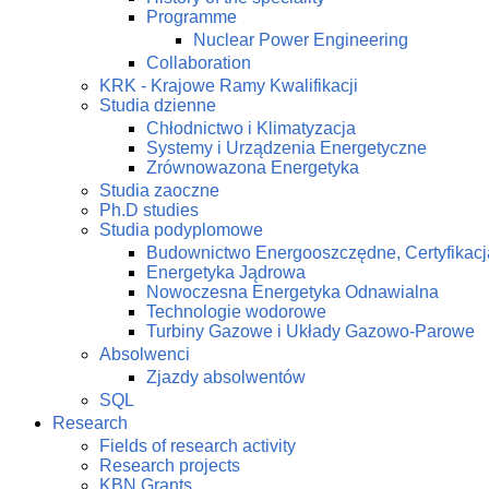
Programme
Nuclear Power Engineering
Collaboration
KRK - Krajowe Ramy Kwalifikacji
Studia dzienne
Chłodnictwo i Klimatyzacja
Systemy i Urządzenia Energetyczne
Zrównowazona Energetyka
Studia zaoczne
Ph.D studies
Studia podyplomowe
Budownictwo Energooszczędne, Certyfikacj
Energetyka Jądrowa
Nowoczesna Energetyka Odnawialna
Technologie wodorowe
Turbiny Gazowe i Układy Gazowo-Parowe
Absolwenci
Zjazdy absolwentów
SQL
Research
Fields of research activity
Research projects
KBN Grants