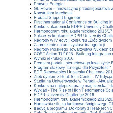
Prawo z Energią
GE Power - innowacyjne przedsiębiorstwa w 
Konstruktor Mechanik
Product Support Engineer
First International Conference on Building
Konkurs akademicki EDPR University Chal
Harmonogram roku akademickiego 2016/17
Sukces w konkursie EDPR University Chal
Nagrody w IV edycji konkursu „Zrób dyplom 
Zaproszenie na uroczystość inauguracji
Nagrody Polskiego Towarzystwa Nukleonic
COST Action TU1025 - Building Integration 
Wyniki rekrutacji 2016
Premiera portalu internetowego Inwestycje
Program stażowy "Energia dla Przyszłości"
EDP Renewables University Challenge 2016
Zrób dyplom z Heat-Tech Center - IV Edycja
Studia na Uniwersytecie w Perugii - Aktuali
Konkurs na najlepszą pracę magisterską i d
Wykład - The Rise of High Performance Scien
EDPR University Challenge 2016
Harmonogram roku akademickiego 2015/20
Hamownia silnika turbinowo-śmigłowego G
II edycja programu „Doktoraty z Heat-Tech C
Cała Polska czeka na energię. Prof. Świrski