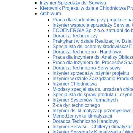
Inżynier Sprzedaży ds. Serwisu
Kierownik Projektu w dziale Chłodnictwa 
Archiwum
Praca dla studentów przy projekcie 
Inżynier wsparcia sprzedaży Serwis
ECOENERGIA Sp. z o.o. zatrudni do 
Doradca Techczniczy
Praktykant w dziale Realizacji w Dz
Specjalista ds. ochrony środowiska/ En
Doradca Techniczno - Handlowy
Praca dla Inżyniera ds. Analizy Obli
Praca dla Inżyniera ds. Procesów Spa
Doradca Techniczno-Serwisowy
Inżynier sprzedaży/ Inżynier projektu
Inżynier w dziale Zarządzania Produk
Inżynier Chłodnictwa
Młodszy specjalista ds. urządzeń chł
Specjalista do spraw produktu - czynn
Inżynier Systemów Termalnych
Z-ca dyr. technicznego
Inżynier ds. klimatyzacji przemysłowej
Menedżer rynku klimatyzacji
Doradca Techniczno Handlowy
Inżynier Serwisu - Chillery (klimatyza
Inżynier Sprzedaży Klimatyzacja / Wen