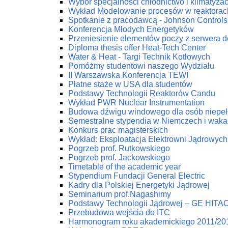
Wybór specjalności chłodnictwo i klimatyzac
Wykład Modelowanie procesów w reaktorac
Spotkanie z pracodawcą - Johnson Controls 
Konferencja Młodych Energetyków
Przeniesienie elementów poczy z serwera 
Diploma thesis offer Heat-Tech Center
Water & Heat - Targi Technik Kotłowych
Pomóżmy studentowi naszego Wydziału
II Warszawska Konferencja TEWI
Płatne staże w USA dla studentów
Podstawy Technologii Reaktorów Candu
Wykład PWR Nuclear Instrumentation
Budowa dźwigu windowego dla osób niepe
Semestralne stypendia w Niemczech i waka
Konkurs prac magisterskich
Wykład: Eksploatacja Elektrowni Jądrowych
Pogrzeb prof. Rutkowskiego
Pogrzeb prof. Jackowskiego
Timetable of the academic year
Stypendium Fundacji General Electric
Kadry dla Polskiej Energetyki Jądrowej
Seminarium prof.Nagashimy
Podstawy Technologii Jądrowej – GE HITA
Przebudowa wejścia do ITC
Harmonogram roku akademickiego 2011/20