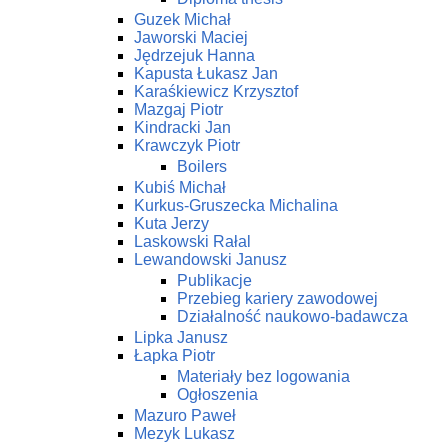
Guzek Michał
Jaworski Maciej
Jędrzejuk Hanna
Kapusta Łukasz Jan
Karaśkiewicz Krzysztof
Mazgaj Piotr
Kindracki Jan
Krawczyk Piotr
Boilers
Kubiś Michał
Kurkus-Gruszecka Michalina
Kuta Jerzy
Laskowski Rałal
Lewandowski Janusz
Publikacje
Przebieg kariery zawodowej
Działalność naukowo-badawcza
Lipka Janusz
Łapka Piotr
Materiały bez logowania
Ogłoszenia
Mazuro Paweł
Mezyk Lukasz