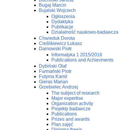
Bugaj Marcin
Bujalski Wojciech
Ogłoszenia
Dydaktyka
Publikacje
Działalność naukowo-badawcza
Chwieduk Dorota
Cieślikiewicz Łukasz
Darnowski Piotr
Informatyka 1 2015/2016
Publications and Achievments
Dybiński Olaf
Furmański Piotr
Futyma Kamil
Gieras Marian
Grzebielec Andrzej
The subject of research
Major expertise
Organization activity
Projekty badawcze
Publications
Prizes and awards
Plan zajęć
Diploma thesis