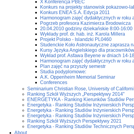
X Konferencja PBEC
Konkurs na projekty stanowisk pokazowo-la
Konkurs ENEA S.A. Edycja 2011
Harmonogram zajęć dydaktycznych w roku 
Pogrzeb profesora Kazimierza Brodowicza
20.04.2010 godziny dziekańskie 8:00-16:00
Wykłady prof. dr. hab. inż. Karola Millera
Projekt Polsko - Islandzki PL0460
Studenckie Koło Astronautyczne zaprasza n
Kursy Języka Angielskiego dla pracowników
Wykład prof. Asfawa Beyene w dniach 14-18
Harmonogram zajęć dydaktycznych w roku 
Plan zajęć na przyszły semestr
Studia podyplomowe:
A.K. Oppenheim Memorial Seminar
Conferences
Seminarium Christian Rose, University of Californi
Ranking Szkół Wyższych „Perspektywy 2014”
ENERGETYKA - Ranking Kierunków Studiów Per
Energetyka - Ranking Studiów Inżynierskich Pers
Energetyka - Ranking Studiów Inżynierskich Pers
Energetyka - Ranking Studiów Inżynierskich Pers
Ranking Szkół Wyższych Perspektywy 2021
Energetyka - Ranking Studiów Technicznych Per
About