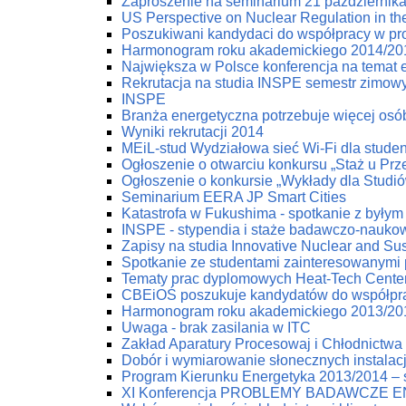
Zaproszenie na seminarium 21 październik
US Perspective on Nuclear Regulation in th
Poszukiwani kandydaci do współpracy w pr
Harmonogram roku akademickiego 2014/20
Największa w Polsce konferencja na temat e
Rekrutacja na studia INSPE semestr zimow
INSPE
Branża energetyczna potrzebuje więcej osób
Wyniki rekrutacji 2014
MEiL-stud Wydziałowa sieć Wi-Fi dla stude
Ogłoszenie o otwarciu konkursu „Staż u Pr
Ogłoszenie o konkursie „Wykłady dla Studi
Seminarium EERA JP Smart Cities
Katastrofa w Fukushima - spotkanie z byłym
INSPE - stypendia i staże badawczo-nauko
Zapisy na studia Innovative Nuclear and Su
Spotkanie ze studentami zainteresowanymi
Tematy prac dyplomowych Heat-Tech Cente
CBEiOŚ poszukuje kandydatów do współpr
Harmonogram roku akademickiego 2013/20
Uwaga - brak zasilania w ITC
Zakład Aparatury Procesowaj i Chłodnictwa 
Dobór i wymiarowanie słonecznych instala
Program Kierunku Energetyka 2013/2014 – s
XI Konferencja PROBLEMY BADAWCZE 