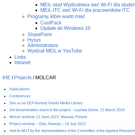
MEiL-stud Wydziałowa sieć Wi-Fi dla stude
MEiL-ITC sieć Wi-Fi dla pracowników ITC
Programy, które warto mieć
CoolPack
Update do Windows 10
SharePoint
Hysys
Administrators
Wydział MEiL w YouTube
Links
Intranet
IHE
/
Projects
/
MOLCAR
Publications
Conferences
See us on EEA Norway Grants Media Library
3rd dissemination event in the project – Łaziska Górne, 21 March 2024
Molcar seminar, 13 June 2023, Warsaw, Poland
Project seminar – Oslo, Norway – 19 July 2022
Visit to WUT by the representatives of the Committee of the Applied Resear