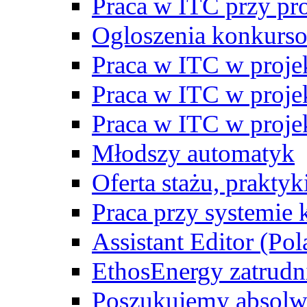
Praca w ITC przy p
Ogloszenia konkurs
Praca w ITC w proj
Praca w ITC w proj
Praca w ITC w proj
Młodszy automatyk
Oferta stażu, prakty
Praca przy systemie k
Assistant Editor (Pol
EthosEnergy zatrudn
Poszukujemy absolw