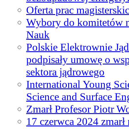
Oferta prac magisterski
Wybory do komitetów n
Nauk
Polskie Elektrownie Ją
podpisały umowę o wspó
sektora jądrowego
International Young Sci
Science and Surface En
Zmarł Profesor Piotr W
17 czerwca 2024 zmarł 