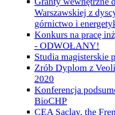
Granty wewnętrzne d
Warszawskiej z dyscy
górnictwo i energety
Konkurs na pracę inż
- ODWOŁANY!
Studia magisterski
Zrób Dyplom z Veoli
2020
Konferencja podsumo
BioCHP
CEA Saclay, the Fre