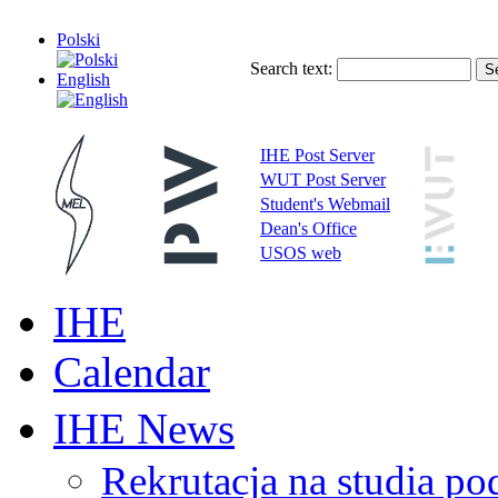
Polski
Search text:
English
IHE Post Server
WUT Post Server
Student's Webmail
Dean's Office
USOS web
IHE
Calendar
IHE News
Rekrutacja na studia 