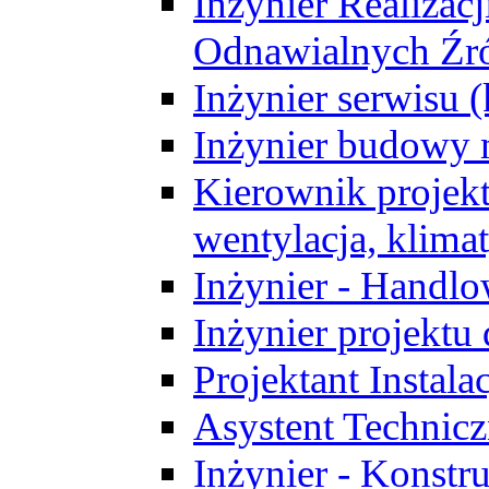
Inżynier Realizacj
Odnawialnych Źró
Inżynier serwisu 
Inżynier budowy 
Kierownik projek
wentylacja, klima
Inżynier - Handlo
Inżynier projektu
Projektant Instala
Asystent Technic
Inżynier - Konstr