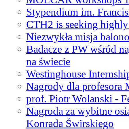
Stypendium im. Francis
CTH2 is seeking highly 
Niezwykła misja balon
Badacze z PW wśród na
na świecie
Westinghouse Internshi
Nagrody dla profesora
prof. Piotr Wolanski - 
Nagroda za wybitne osi
Konrada Świrskiego