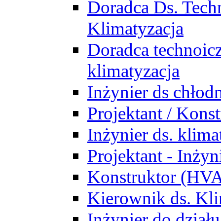
Doradca Ds. Tech
Klimatyzacja
Doradca technoic
klimatyzacja
Inżynier ds chłodn
Projektant / Kon
Inżynier ds. klim
Projektant - Inż
Konstruktor (HV
Kierownik ds. Kli
Inżynier do działu