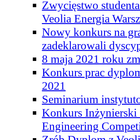
Zwycięstwo student
Veolia Energia Wars
Nowy konkurs na gr
zadeklarowali dyscy
8 maja 2021 roku zma
Konkurs prac dyplo
2021
Seminarium instytut
Konkurs Inżyniersk
Engineering Competi
Zrób Dyplom z Veoli