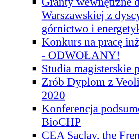
Granty wewnętrzne d
Warszawskiej z dyscy
górnictwo i energety
Konkurs na pracę inż
- ODWOŁANY!
Studia magisterski
Zrób Dyplom z Veoli
2020
Konferencja podsumo
BioCHP
CEA Saclay, the Fre