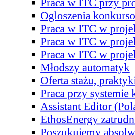
Praca w ITC przy p
Ogloszenia konkurs
Praca w ITC w proj
Praca w ITC w proj
Praca w ITC w proj
Młodszy automatyk
Oferta stażu, prakty
Praca przy systemie k
Assistant Editor (Pol
EthosEnergy zatrudn
Poszukujemy absolw