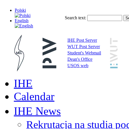
Polski
Search text:
English
IHE Post Server
WUT Post Server
Student's Webmail
Dean's Office
USOS web
IHE
Calendar
IHE News
Rekrutacja na studia 