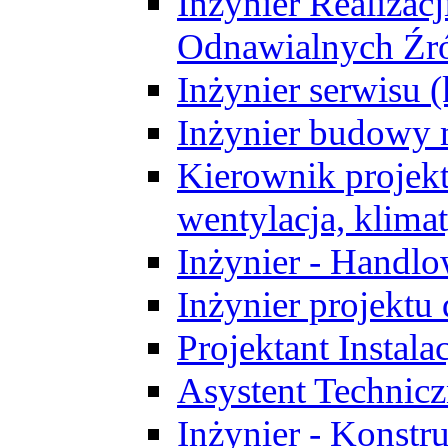
Inżynier Realizacj
Odnawialnych Źró
Inżynier serwisu 
Inżynier budowy 
Kierownik projek
wentylacja, klima
Inżynier - Handlo
Inżynier projektu
Projektant Instala
Asystent Technic
Inżynier - Konstr