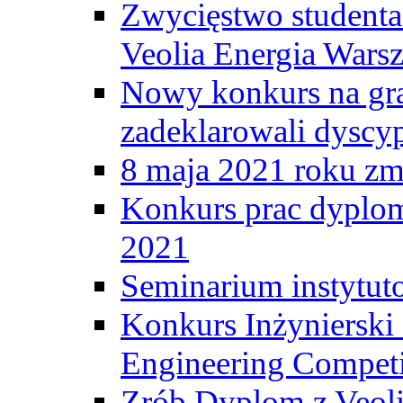
Zwycięstwo student
Veolia Energia Wars
Nowy konkurs na gr
zadeklarowali dyscy
8 maja 2021 roku zma
Konkurs prac dyplo
2021
Seminarium instytut
Konkurs Inżyniersk
Engineering Competi
Zrób Dyplom z Veoli