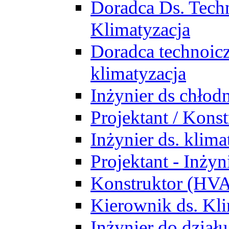
Doradca Ds. Tech
Klimatyzacja
Doradca technoic
klimatyzacja
Inżynier ds chłodn
Projektant / Kon
Inżynier ds. klim
Projektant - Inż
Konstruktor (HV
Kierownik ds. Kli
Inżynier do działu