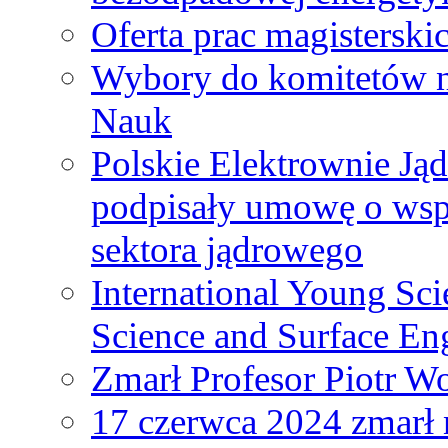
Oferta prac magisterski
Wybory do komitetów n
Nauk
Polskie Elektrownie Ją
podpisały umowę o wspó
sektora jądrowego
International Young Sci
Science and Surface En
Zmarł Profesor Piotr W
17 czerwca 2024 zmarł 