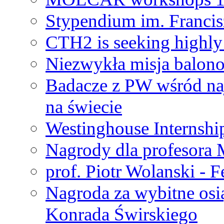
Stypendium im. Francis
CTH2 is seeking highly 
Niezwykła misja balon
Badacze z PW wśród na
na świecie
Westinghouse Internshi
Nagrody dla profesora
prof. Piotr Wolanski - 
Nagroda za wybitne osi
Konrada Świrskiego