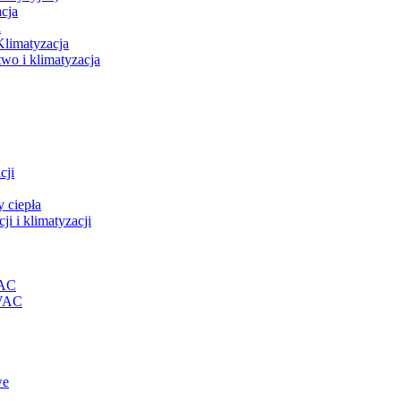
acja
a
Klimatyzacja
wo i klimatyzacja
cji
 ciepła
i i klimatyzacji
VAC
HVAC
we