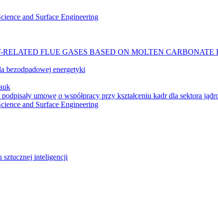
 Science and Surface Engineering
-RELATED FLUE GASES BASED ON MOLTEN CARBONATE 
a bezodpadowej energetyki
auk
 podpisały umowę o współpracy przy kształceniu kadr dla sektora jąd
 Science and Surface Engineering
ztucznej inteligencji