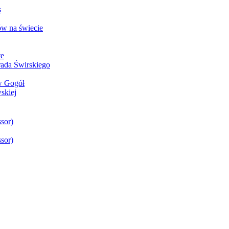
s
w na świecie
te
rada Świrskiego
aw Gogół
skiej
sor)
sor)