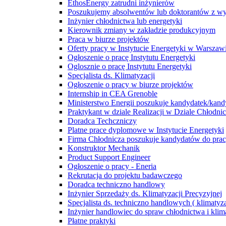
EthosEnergy zatrudni inżynierów
Poszukujemy absolwentów lub doktorantów z wyd
Inżynier chłodnictwa lub energetyki
Kierownik zmiany w zakładzie produkcyjnym
Praca w biurze projektów
Oferty pracy w Instytucie Energetyki w Warszaw
Ogłoszenie o pracę Instytutu Energetyki
Oglosznie o pracę Instytutu Energetyki
Specjalista ds. Klimatyzacji
Ogłoszenie o pracy w biurze projektów
Internship in CEA Grenoble
Ministerstwo Energii poszukuje kandydatek/kan
Praktykant w dziale Realizacji w Dziale Chłodn
Doradca Techczniczy
Platne prace dyplomowe w Instytucie Energetyki
Firma Chłodnicza poszukuje kandydatów do pra
Konstruktor Mechanik
Product Support Engineer
Ogłoszenie o pracy - Eneria
Rekrutacja do projektu badawczego
Doradca techniczno handlowy
Inżynier Sprzedaży ds. Klimatyzacji Precyzyjnej
Specjalista ds. techniczno handlowych ( klimatyza
Inżynier handlowiec do spraw chłodnictwa i klim
Płatne praktyki