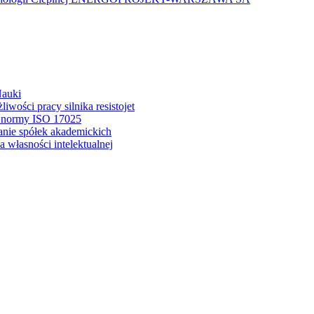
Nauki
wości pracy silnika resistojet
a normy ISO 17025
anie spółek akademickich
 własności intelektualnej