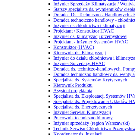
Inżynier Sprzedaży Klimatyzacja / Wentyl
Starszy specjalista ds. wymienników ciepł
Doradca Ds. Techniczno - Handlowych - 
Doradca technoiczno handlowy - chłodnict
Inżynier ds chłodnictwa i klimatyzacji
Projektant / Konstruktor HVAC
Inżynier ds. klimatyzacji przemysłowej
Projektant - Inżynier Systemów HVAC
Konstruktor (HVAC)
Kierownik ds. Klimatyzacji
Inżynier do działu chłodnictwa i kllimatyza
Inżynier Sprzedaży-HVAC
Doradca ds. techniczo-handlowych. Pompy
Doradca techniczno-handlowy ds. wentylacj
Specjalista ds. Systemów Krytycznych
Kierownik Produktu
Asystent projektanta
Specjalista ds. Eksploatacji Systemów H
Specjalista ds. Projektowania Układów 
Specjalista ds. Energetycznych
Inżynier Serwisu Klimatyzacji
Pracownik techniczno biurowy
Inżynier sprzedaży (region Warszawski)
Technik Serwisu Chłodnictwo Przemysło
Koordynator ds. Instalacji