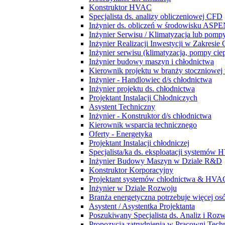
Konstruktor HVAC
Specjalista ds. analizy obliczeniowej CFD
Inżynier ds. obliczeń w środowisku ASPE
Inżynier Serwisu / Klimatyzacja lub pompy
Inżynier Realizacji Inwestycji w Zakresie
Inżynier serwisu (klimatyzacja, pompy ciep
Inżynier budowy maszyn i chłodnictwa
Kierownik projektu w branży stoczniowej w
Inżynier - Handlowiec d/s chłodnictwa
Inżynier projektu ds. chłodnictwa
Projektant Instalacji Chłodniczych
Asystent Techniczny
Inżynier - Konstruktor d/s chłodnictwa
Kierownik wsparcia technicznego
Oferty - Energetyka
Projektant Instalacji chłodniczej
Specjalista/ka ds. eksploatacji systemów
Inżynier Budowy Maszyn w Dziale R&D
Konstruktor Korporacyjny
Projektant systemów chłodnictwa & HVA
Inżynier w Dziale Rozwoju
Branża energetyczna potrzebuje więcej osó
Asystent / Asystentka Projektanta
Poszukiwany Specjalista ds. Analiz i Roz
Propozycja zatrudnienia w Pracowni