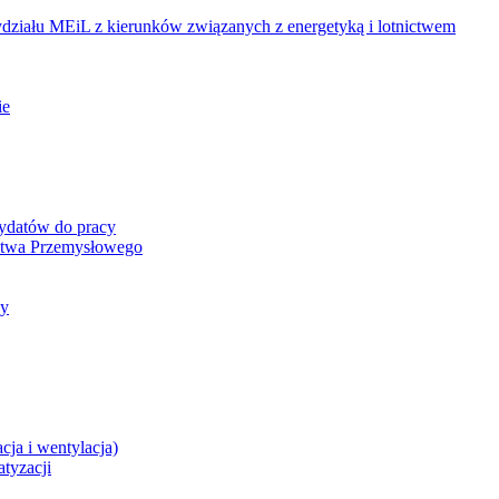
ziału MEiL z kierunków związanych z energetyką i lotnictwem
ie
dydatów do pracy
ictwa Przemysłowego
cy
cja i wentylacja)
atyzacji