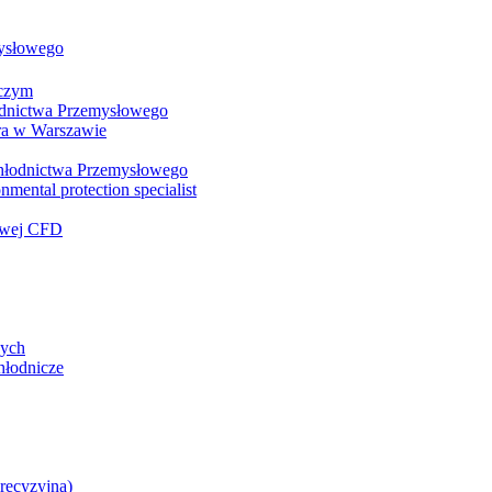
mysłowego
wczym
łodnictwa Przemysłowego
ra w Warszawie
 Chłodnictwa Przemysłowego
nmental protection specialist
iowej CFD
zych
hłodnicze
precyzyjna)