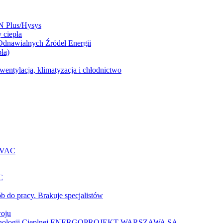
N Plus/Hysys
 ciepła
 Odnawialnych Źródeł Energii
ła)
entylacja, klimatyzacja i chłodnictwo
 HVAC
C
b do pracy. Brakuje specjalistów
woju
 Technologii Cieplnej ENERGOPROJEKT-WARSZAWA SA