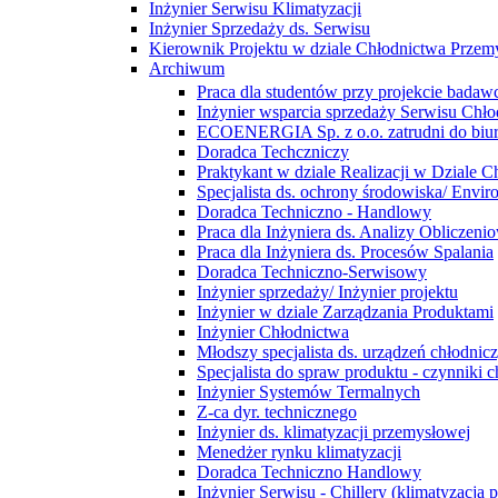
Inżynier Serwisu Klimatyzacji
Inżynier Sprzedaży ds. Serwisu
Kierownik Projektu w dziale Chłodnictwa Prze
Archiwum
Praca dla studentów przy projekcie bada
Inżynier wsparcia sprzedaży Serwisu Ch
ECOENERGIA Sp. z o.o. zatrudni do biu
Doradca Techczniczy
Praktykant w dziale Realizacji w Dziale
Specjalista ds. ochrony środowiska/ Enviro
Doradca Techniczno - Handlowy
Praca dla Inżyniera ds. Analizy Obliczen
Praca dla Inżyniera ds. Procesów Spalania
Doradca Techniczno-Serwisowy
Inżynier sprzedaży/ Inżynier projektu
Inżynier w dziale Zarządzania Produktami
Inżynier Chłodnictwa
Młodszy specjalista ds. urządzeń chłodnic
Specjalista do spraw produktu - czynniki c
Inżynier Systemów Termalnych
Z-ca dyr. technicznego
Inżynier ds. klimatyzacji przemysłowej
Menedżer rynku klimatyzacji
Doradca Techniczno Handlowy
Inżynier Serwisu - Chillery (klimatyzacja 