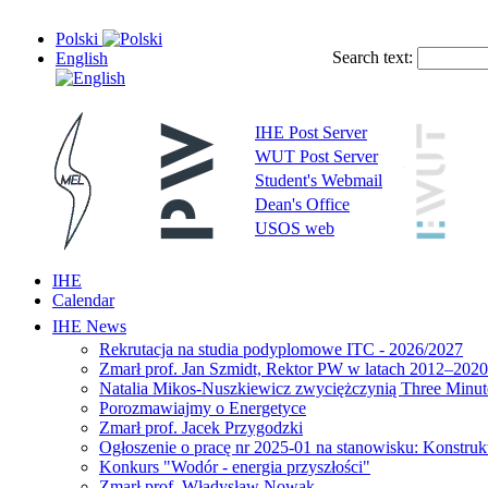
Polski
Search text:
English
IHE Post Server
WUT Post Server
Student's Webmail
Dean's Office
USOS web
IHE
Calendar
IHE News
Rekrutacja na studia podyplomowe ITC - 2026/2027
Zmarł prof. Jan Szmidt, Rektor PW w latach 2012–2020
Natalia Mikos-Nuszkiewicz zwyciężczynią Three Minute
Porozmawiajmy o Energetyce
Zmarł prof. Jacek Przygodzki
Ogłoszenie o pracę nr 2025-01 na stanowisku: Konstrukt
Konkurs "Wodór - energia przyszłości"
Zmarł prof. Władysław Nowak