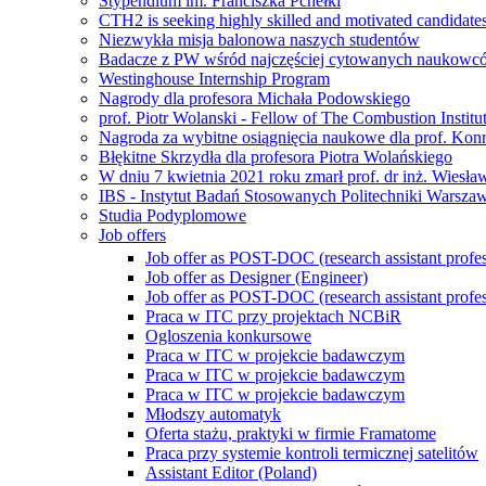
Stypendium im. Franciszka Pchełki
CTH2 is seeking highly skilled and motivated candidate
Niezwykła misja balonowa naszych studentów
Badacze z PW wśród najczęściej cytowanych naukowcó
Westinghouse Internship Program
Nagrody dla profesora Michała Podowskiego
prof. Piotr Wolanski - Fellow of The Combustion Institu
Nagroda za wybitne osiągnięcia naukowe dla prof. Kon
Błękitne Skrzydła dla profesora Piotra Wolańskiego
W dniu 7 kwietnia 2021 roku zmarł prof. dr inż. Wiesł
IBS - Instytut Badań Stosowanych Politechniki Warszaw
Studia Podyplomowe
Job offers
Job offer as POST-DOC (research assistant profes
Job offer as Designer (Engineer)
Job offer as POST-DOC (research assistant profes
Praca w ITC przy projektach NCBiR
Ogloszenia konkursowe
Praca w ITC w projekcie badawczym
Praca w ITC w projekcie badawczym
Praca w ITC w projekcie badawczym
Młodszy automatyk
Oferta stażu, praktyki w firmie Framatome
Praca przy systemie kontroli termicznej satelitów
Assistant Editor (Poland)