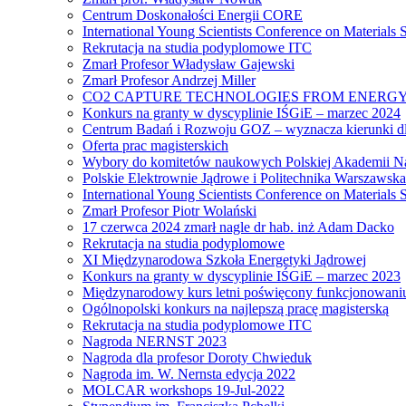
Centrum Doskonałości Energii CORE
International Young Scientists Conference on Materials
Rekrutacja na studia podyplomowe ITC
Zmarł Profesor Władysław Gajewski
Zmarł Profesor Andrzej Miller
CO2 CAPTURE TECHNOLOGIES FROM ENERGY
Konkurs na granty w dyscyplinie IŚGiE – marzec 2024
Centrum Badań i Rozwoju GOZ – wyznacza kierunki dl
Oferta prac magisterskich
Wybory do komitetów naukowych Polskiej Akademii N
Polskie Elektrownie Jądrowe i Politechnika Warszawska
International Young Scientists Conference on Materials
Zmarł Profesor Piotr Wolański
17 czerwca 2024 zmarł nagle dr hab. inż Adam Dacko
Rekrutacja na studia podyplomowe
XI Międzynarodowa Szkoła Energetyki Jądrowej
Konkurs na granty w dyscyplinie IŚGiE – marzec 2023
Międzynarodowy kurs letni poświęcony funkcjonowaniu s
Ogólnopolski konkurs na najlepszą pracę magisterską
Rekrutacja na studia podyplomowe ITC
Nagroda NERNST 2023
Nagroda dla profesor Doroty Chwieduk
Nagroda im. W. Nernsta edycja 2022
MOLCAR workshops 19-Jul-2022