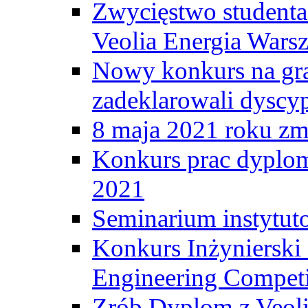
Zwycięstwo student
Veolia Energia Wars
Nowy konkurs na gr
zadeklarowali dyscy
8 maja 2021 roku zma
Konkurs prac dyplo
2021
Seminarium instytut
Konkurs Inżyniersk
Engineering Competi
Zrób Dyplom z Veoli