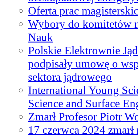
Oferta prac magisterski
Wybory do komitetów n
Nauk
Polskie Elektrownie Ją
podpisały umowę o wspó
sektora jądrowego
International Young Sci
Science and Surface En
Zmarł Profesor Piotr W
17 czerwca 2024 zmarł 