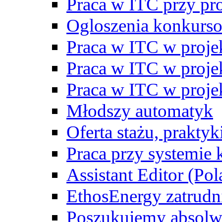
Praca w ITC przy p
Ogloszenia konkurs
Praca w ITC w proj
Praca w ITC w proj
Praca w ITC w proj
Młodszy automatyk
Oferta stażu, prakty
Praca przy systemie k
Assistant Editor (Pol
EthosEnergy zatrudn
Poszukujemy absolw