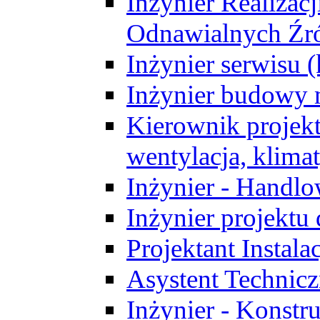
Inżynier Realizacj
Odnawialnych Źró
Inżynier serwisu 
Inżynier budowy 
Kierownik projek
wentylacja, klima
Inżynier - Handlo
Inżynier projektu
Projektant Instala
Asystent Technic
Inżynier - Konstr