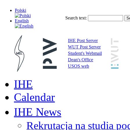
Polski
Search text:
English
IHE Post Server
WUT Post Server
Student's Webmail
Dean's Office
USOS web
IHE
Calendar
IHE News
Rekrutacja na studia 