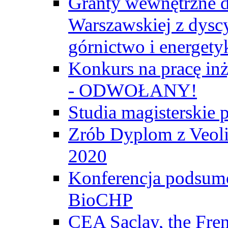
Granty wewnętrzne d
Warszawskiej z dyscy
górnictwo i energety
Konkurs na pracę inż
- ODWOŁANY!
Studia magisterski
Zrób Dyplom z Veoli
2020
Konferencja podsumo
BioCHP
CEA Saclay, the Fre