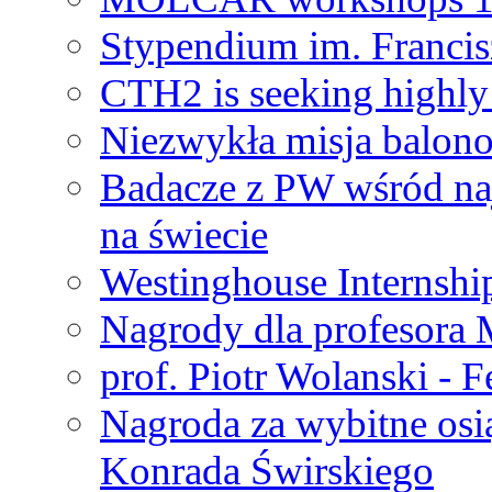
Stypendium im. Francis
CTH2 is seeking highly 
Niezwykła misja balon
Badacze z PW wśród na
na świecie
Westinghouse Internshi
Nagrody dla profesora
prof. Piotr Wolanski - 
Nagroda za wybitne osi
Konrada Świrskiego