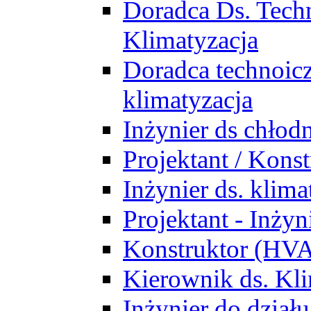
Doradca Ds. Tech
Klimatyzacja
Doradca technoic
klimatyzacja
Inżynier ds chłodn
Projektant / Kon
Inżynier ds. klim
Projektant - Inż
Konstruktor (HV
Kierownik ds. Kli
Inżynier do działu